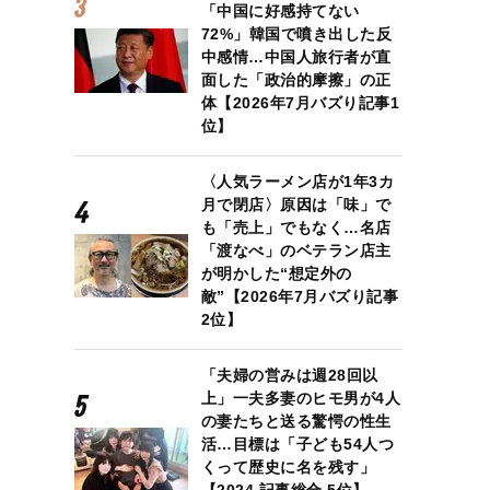
「中国に好感持てない
72%」韓国で噴き出した反
中感情…中国人旅行者が直
面した「政治的摩擦」の正
体【2026年7月バズり記事1
位】
〈人気ラーメン店が1年3カ
月で閉店〉原因は「味」で
も「売上」でもなく…名店
「渡なべ」のベテラン店主
が明かした“想定外の
敵”【2026年7月バズり記事
2位】
「夫婦の営みは週28回以
上」一夫多妻のヒモ男が4人
の妻たちと送る驚愕の性生
活…目標は「子ども54人つ
くって歴史に名を残す」
【2024 記事総合 5位】