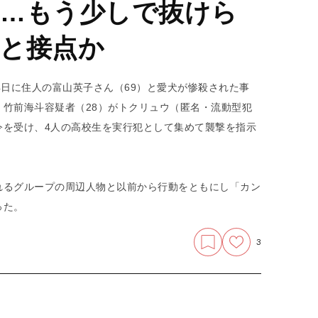
…もう少しで抜けら
と接点か
4⽇に住⼈の富⼭英⼦さん（69）と愛犬が惨殺された事
竹前海斗容疑者（28）がトクリュウ（匿名・流動型犯
令を受け、4人の高校生を実行犯として集めて襲撃を指示
れるグループの周辺人物と以前から行動をともにし「カン
った。
3