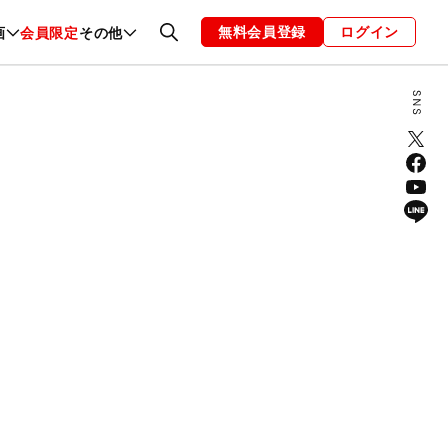
無料会員登録
ログイン
画
会員限定
その他
ファッション
恋愛・結婚
編集部
お知らせ