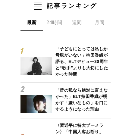
記事ランキング
最新
24時間
週間
月間
「子どもにとっては私しか
母親がいない」持田香織が
語る、ELTデビュー30周年
と“歌手”よりも大切にした
かった時間
「昔の私なら絶対に言えな
かった」ELT持田香織が明
かす「嫌いなもの」を口に
するようになった理由
〈習近平に特大ブーメラ
ン〉「中国人客お断り」