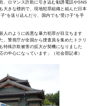
欺、ロマンス詐欺に引き込む勧誘電話やSNS
も大きな標的で、現地犯罪組織と組んだ日本
子”を送り込んだり、国内でも“受け子”を手
殺人のように凶悪な暴力犯罪が目立ちます
た。警視庁が全国から捜査員を集めたトクリ
も特殊詐欺被害の拡大が契機になりました
応の中心になっています」（社会部記者）