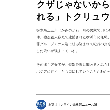
クザじゃないから
れる」トクリュウ
栃⽊県上三川（かみのかわ）町の⺠家で5⽉1
件。強盗殺人容疑で逮捕された横浜市の無職、
罪グループ）の末端に組み込まれて犯行の指
した疑いが強まっている。
その海斗容疑者が、特殊詐欺に関わるとみら
ボジアに行く」とも口にしていたことがわか
集英社オンライン編集部ニュース班