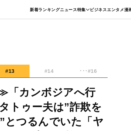
特集一覧を見る
漫画一覧を見る
新着
ランキング
ニュース
特集
ビジネス
エンタメ
漫
養・カルチャー
暮らし
スポーツ
ヘルスケア
美容
グルメ
#13
#14
･･･#16
≫「カンボジアへ行
タトゥー夫は”詐欺を
”とつるんでいた「ヤ