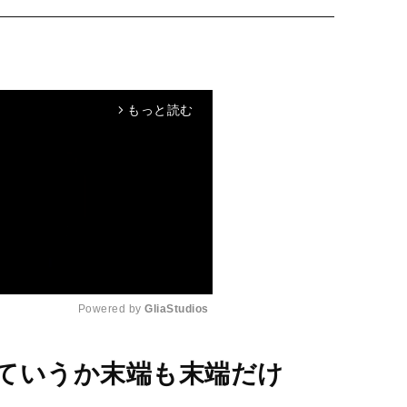
もっと読む
arrow_forward_ios
Powered by 
GliaStudios
M
ていうか末端も末端だけ
u