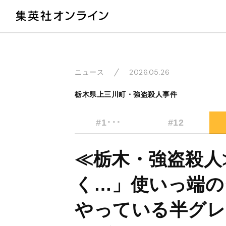
教
2026.05.26
ニュース
栃木県上三川町・強盗殺人事件
#1･･･
#12
≪栃木・強盗殺人
く…」使いっ端の
やっている半グレ