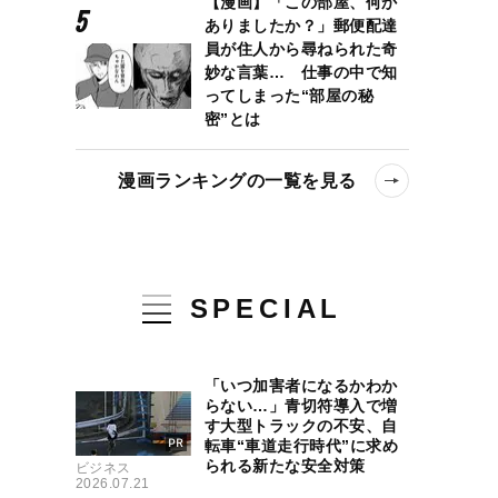
【漫画】「この部屋、何か
ありましたか？」郵便配達
員が住人から尋ねられた奇
妙な言葉… 仕事の中で知
ってしまった“部屋の秘
密”とは
漫画ランキングの一覧を見る
SPECIAL
「いつ加害者になるかわか
らない…」青切符導入で増
す大型トラックの不安、自
転車“車道走行時代”に求め
られる新たな安全対策
ビジネス
2026.07.21