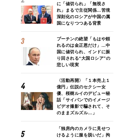
に「値切られ」「無視さ
れ」まるで主従関係…苦境
深刻化のロシアが中国の属
国になりつつある背景
プーチンの絶望「もはや頼
れるのは金正恩だけ」…中
国に値切られ、インドに振
り回される“大国ロシア”の
悲しい現実
〈活動再開〉「１本売上１
億円」伝説のセクシー女
優、桜樹ルイのデビュー秘
話「サイパンでのイメージ
ビデオ撮影で騙されて、そ
のままズルズル…」
「独房内のカメラに見せつ
けるように服を脱いだ」拘