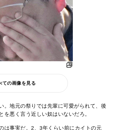
）
べての画像を見る
い。地元の祭りでは先輩に可愛がられて、後
とを悪く言う近しい奴はいないだろ。
のは事実だ。2、3年くらい前にカイトの元