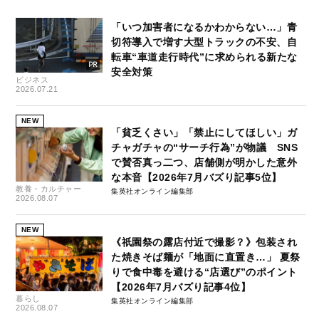
「いつ加害者になるかわからない…」青
切符導入で増す大型トラックの不安、自
転車“車道走行時代”に求められる新たな
安全対策
ビジネス
2026.07.21
NEW
「貧乏くさい」「禁止にしてほしい」ガ
チャガチャの“サーチ行為”が物議 SNS
で賛否真っ二つ、店舗側が明かした意外
な本音【2026年7月バズり記事5位】
教養・カルチャー
集英社オンライン編集部
2026.08.07
NEW
《祇園祭の露店付近で撮影？》包装され
た焼きそば麺が「地面に直置き…」 夏祭
りで食中毒を避ける“店選び”のポイント
【2026年7月バズり記事4位】
暮らし
集英社オンライン編集部
2026.08.07