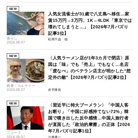
NEW
人気女流雀士が31歳で八丈島へ移住…家
賃15万円→3万円、1K→4LDK「東京では
壊れてしまうと…」【2026年7月バズり
記事3位】
暮らし
松岡千晶
2026.08.07
NEW
〈人気ラーメン店が1年3カ月で閉店〉原
因は「味」でも「売上」でもなく…名店
「渡なべ」のベテラン店主が明かした“想
定外の敵”【2026年7月バズり記事2位】
教養・カルチャー
2026.08.07
井手隊長
NEW
〈習近平に特大ブーメラン〉「中国人客
お断り」「中国に好感持てない72%」韓
国で噴き出した反中感情…中国人旅行者
が直面した「政治的摩擦」の正体【2026
年7月バズり記事1位】
ニュース
2026.08.07
小倉健一