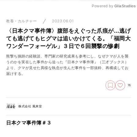
Powered by 
GliaStudios
Mute
2023.06.01
教養・カルチャー
〈日本クマ事件簿〉腹部をえぐった爪痕が…逃げ
ても逃げてもヒグマは追いかけてくる。「福岡大
ワンダーフォーゲル」３日で６回襲撃の惨劇
熊撃ち猟師の経験談、専門家の研究成果も参考にし、なぜクマが人を襲
うのかを実在した事件から迫った『日本クマ事件簿』（三才ブックス）
より、クマが見せた異様な執念が生んだ事件を一部抜粋、再構成してお
届けする。
76
株式会社 風来堂
日本クマ事件簿＃３