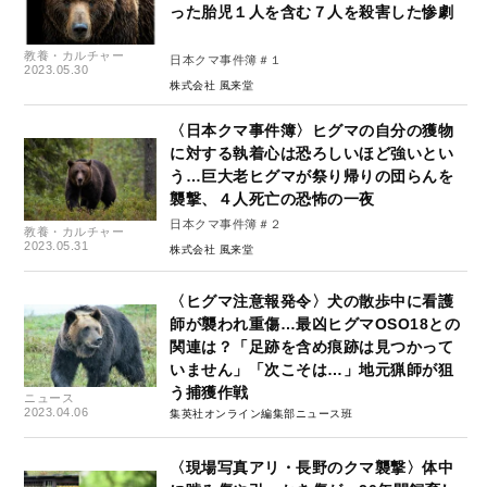
った胎児１人を含む７人を殺害した惨劇
教養・カルチャー
日本クマ事件簿＃１
2023.05.30
株式会社 風来堂
〈日本クマ事件簿〉ヒグマの自分の獲物
に対する執着心は恐ろしいほど強いとい
う…巨大老ヒグマが祭り帰りの団らんを
襲撃、４人死亡の恐怖の一夜
日本クマ事件簿＃２
教養・カルチャー
2023.05.31
株式会社 風来堂
〈ヒグマ注意報発令〉犬の散歩中に看護
師が襲われ重傷…最凶ヒグマOSO18との
関連は？「足跡を含め痕跡は見つかって
いません」「次こそは…」地元猟師が狙
う捕獲作戦
ニュース
2023.04.06
集英社オンライン編集部ニュース班
〈現場写真アリ・長野のクマ襲撃〉体中