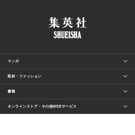
マンガ
取材・ファッション
少年マンガ
週刊少年ジャンプ
書籍
ファッション・美容
青年マンガ
ジャンプSQ.
Seventeen
週刊ヤングジャンプ
オンラインストア・その他WEBサービス
文芸・文庫・総合
芸能・情報・スポーツ
少女マンガ
Vジャンプ
non-no Web
ヤングジャンプ定期購読デジタル
すばる
Myojo
オンラインストア
りぼん
学芸・ノンフィクション・新書
最強ジャンプ
女性マンガ
@BAILA
ヤンジャン＋
小説すばる
週プレNEWS
マーガレット