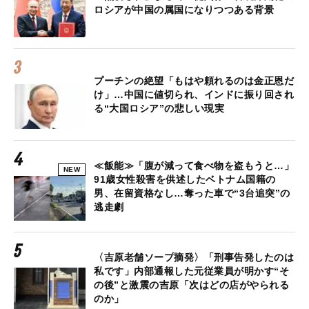
ロシアが中国の属国になりつつある背景
プーチンの絶望「もはや頼れるのは金正恩だ
け」…中国に値切られ、インドに振り回され
る“大国ロシア”の悲しい現実
≪飯能≫「腹が減って食べ物を盗もうと…」
NEW
91歳女性殺害を供述したベトナム国籍の
男、在留資格なし…奪った車で“3台追突”の
逃走劇
〈吉原老舗ソープ摘発〉「刑事告発したのは
私です」内部通報した元従業員が明かす“そ
の後”と激震の吉原「次はどの店がやられる
のか」