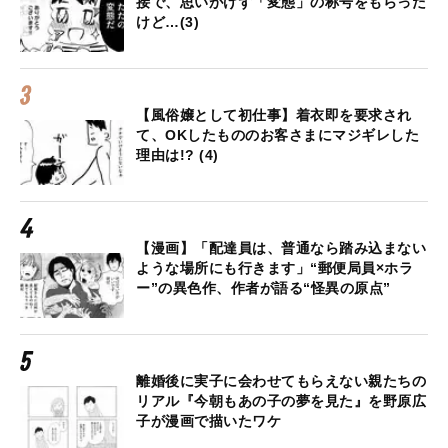
接で、思いがけず「変態」の称号をもらった
けど…(3)
【風俗嬢として初仕事】着衣即を要求され
て、OKしたもののお客さまにマジギレした
理由は!? (4)
【漫画】「配達員は、普通なら踏み込まない
ような場所にも行きます」“郵便局員×ホラ
ー”の異色作、作者が語る“怪異の原点”
離婚後に実子に会わせてもらえない親たちの
リアル『今朝もあの子の夢を見た』を野原広
子が漫画で描いたワケ