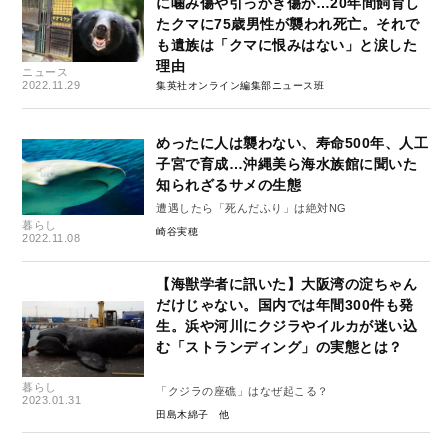
に噛み傷や引っかき傷が…20年間飼育し
たクマに75歳男性が襲われ死亡。それで
も遺族は「クマに恨みはない」と涙した
理由
ニュース
2022.11.29
集英社オンライン編集部ニュース班
めったに人は襲わない、寿命500年、人工
子宮で育成…沖縄美ら海水族館に聞いた
知られざるサメの生態
遭遇したら「死んだふり」は絶対NG
暮らし
崎谷実穂
2022.11.08
【海獣学者に訊いた】大阪湾の淀ちゃん
だけじゃない。国内では年間300件も発
生。浜や河川にクジラやイルカが迷い込
む「ストランディング」の実態とは？
暮らし
「クジラの座礁」はなぜ起こる？
2023.01.31
田島木綿子