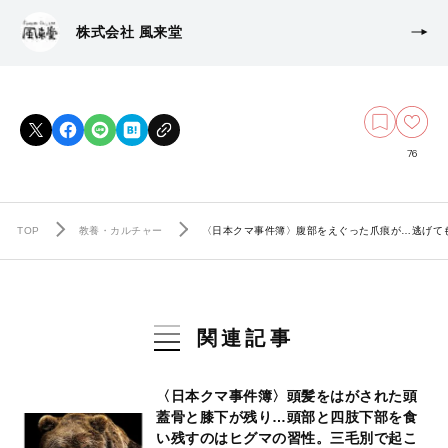
株式会社 風来堂
76
TOP
教養・カルチャー
〈日本クマ事件簿〉腹部をえぐった爪痕が…逃げて
関連記事
〈日本クマ事件簿〉頭髪をはがされた頭
蓋骨と膝下が残り…頭部と四肢下部を食
い残すのはヒグマの習性。三毛別で起こ