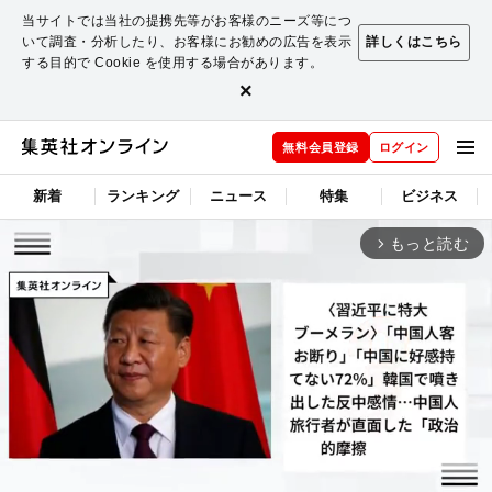
当サイトでは当社の提携先等がお客様のニーズ等につ
いて調査・分析したり、お客様にお勧めの広告を表示
詳しくはこちら
する目的で Cookie を使用する場合があります。
×
無料会員登録
ログイン
新着
ランキング
ニュース
特集
ビジネス
もっと読む
arrow_forward_ios