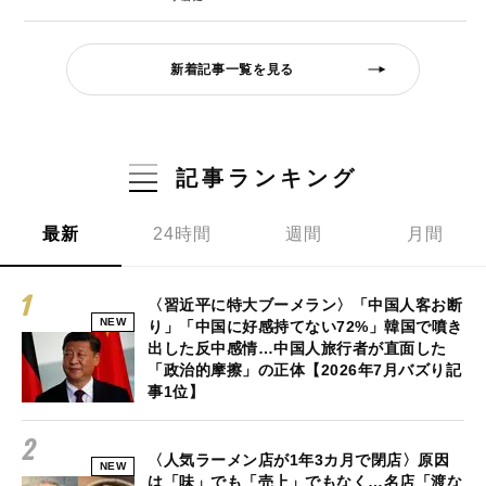
新着記事一覧を見る
記事ランキング
最新
24時間
週間
月間
〈習近平に特大ブーメラン〉「中国人客お断
NEW
り」「中国に好感持てない72%」韓国で噴き
出した反中感情…中国人旅行者が直面した
「政治的摩擦」の正体【2026年7月バズり記
事1位】
〈人気ラーメン店が1年3カ月で閉店〉原因
NEW
は「味」でも「売上」でもなく…名店「渡な