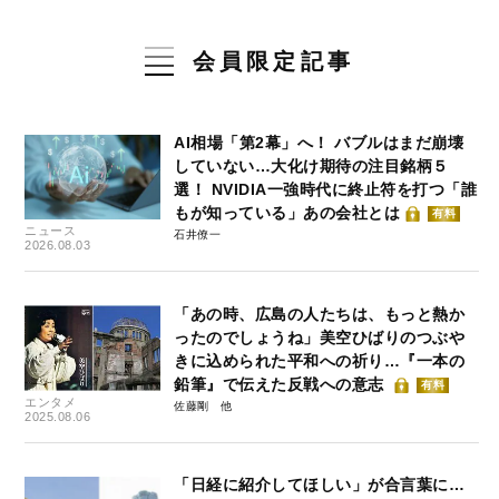
会員限定記事
AI相場「第2幕」へ！ バブルはまだ崩壊
していない…大化け期待の注目銘柄５
選！ NVIDIA一強時代に終止符を打つ「誰
もが知っている」あの会社とは
有料
ニュース
石井僚一
2026.08.03
「あの時、広島の人たちは、もっと熱か
ったのでしょうね」美空ひばりのつぶや
きに込められた平和への祈り…『一本の
鉛筆』で伝えた反戦への意志
有料
エンタメ
佐藤剛
2025.08.06
「日経に紹介してほしい」が合言葉に…