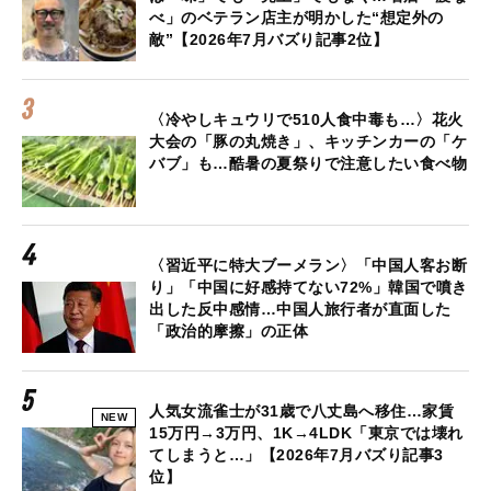
べ」のベテラン店主が明かした“想定外の
敵”【2026年7月バズり記事2位】
〈冷やしキュウリで510人食中毒も…〉花火
大会の「豚の丸焼き」、キッチンカーの「ケ
バブ」も…酷暑の夏祭りで注意したい食べ物
〈習近平に特大ブーメラン〉「中国人客お断
り」「中国に好感持てない72%」韓国で噴き
出した反中感情…中国人旅行者が直面した
「政治的摩擦」の正体
人気女流雀士が31歳で八丈島へ移住…家賃
NEW
15万円→3万円、1K→4LDK「東京では壊れ
てしまうと…」【2026年7月バズり記事3
位】