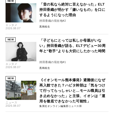
NEW
「昔の私なら絶対に言えなかった」ELT
持田香織が明かす「嫌いなもの」を口に
するようになった理由
持田香織の現在地#2
エンタメ
黒島暁生
2026.08.07
NEW
「子どもにとっては私しか母親がいな
い」持田香織が語る、ELTデビュー30周
年と“歌手”よりも大切にしたかった時間
持田香織の現在地#1
エンタメ
2026.08.07
黒島暁生
NEW
《イオンモール熊本爆発》避難後になぜ
再入館できた？ハビタ幹部は「気をつけ
て行ってらっしゃいと…モール職員は引
き止めなかった」と主張、イオンは「運
用を徹底できなかった可能性」
ニュース
2026.08.07
集英社オンライン編集部ニュース班