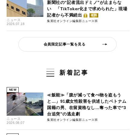
新聞社の“記者流出ドミノ”が止まらな
い 「TikToker化まで求められた」現場
記者から不満続出
有料
ニュース
集英社オンライン編集部ニュース班
2026.07.18
会員限定記事一覧を見る
新着記事
NEW
≪飯能≫「腹が減って食べ物を盗もう
と…」91歳女性殺害を供述したベトナム
国籍の男、在留資格なし…奪った車で“3
台追突”の逃走劇
ニュース
集英社オンライン編集部ニュース班
2026.08.07