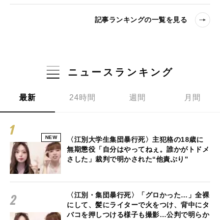
記事ランキングの一覧を見る
ニュースランキング
最新
24時間
週間
月間
NEW
〈江別大学生集団暴行死〉主犯格の18歳に
無期懲役「自分はやってねぇ。誰かがトドメ
さした」裁判で明かされた“他責ぶり”
〈江別・集団暴行死〉「グロかった…」全裸
にして、髪にライターで火をつけ、背中にタ
バコを押しつける様子も撮影…公判で明らか