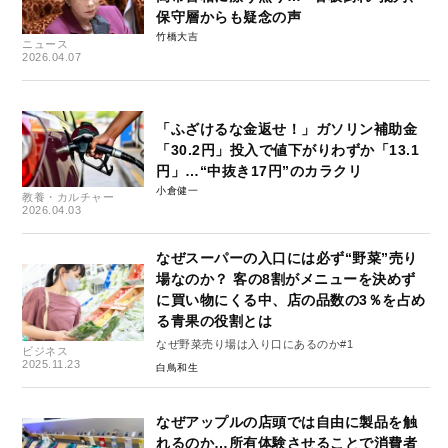
保守層からも疑念の声
竹橋大吉
ニュース
2026.04.07
「ふざけるな金返せ！」ガソリン補助金
「30.2円」投入で値下がりわずか「13.1
円」…“中抜き17円”のカラクリ
小倉健一
教養・カルチャー
2026.04.03
なぜスーパーの入口には必ず“野菜”売り
場なのか？ 客の8割がメニューを決めず
に買い物にくる中、店の品数の3％を占め
る青果の役割とは
なぜ野菜売り場は入り口にあるのか#1
ビジネス
2025.11.23
白鳥和生
なぜアップルの店頭では自由に製品を触
れるのか…所有体験させることで消費者