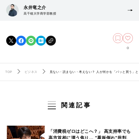
永井竜之介
高千穂大学商学部教授
0
TOP
ビジネス
見ない・読まない・考えない？ 人が何かを「パッと買う」
関連記事
「消費税ゼロはどこへ？」 高支持率でも
高市首相に漂う焦り… ”看板倒れ”批判、