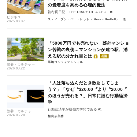
の愛着度を高める心理的魔法
執行長日記 THE DIARY OF A CEO #1
ビジネス
スティーブン・バートレット（Steven Bartlett）
2025.08.07
「5000万円でも売れない」郊外マンショ
ン苦戦の裏側…マンションが建つ駅、消
える駅の分かれ目とは
有料
築地コンフィデンシャル
教養・カルチャー
2026.03.22
「人は落ち込んだとき散財してしま
う？」「なぜ〝$20.00〞より〝20.00〞
のほうが売れる？」日常に潜む行動経済
学
行動経済学が最強の学問である #1
教養・カルチャー
2024.06.20
相良奈美香