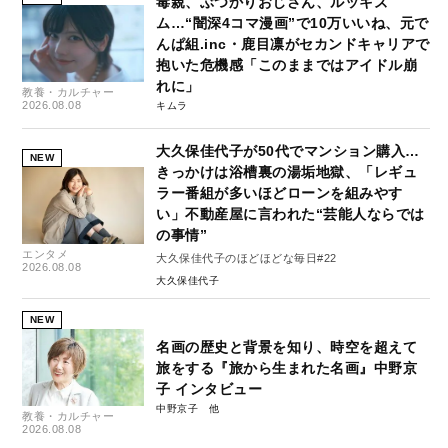
毒親、ぶつかりおじさん、ルッキズ
ム…“闇深4コマ漫画”で10万いいね、元で
んぱ組.inc・鹿目凛がセカンドキャリアで
抱いた危機感「このままではアイドル崩
れに」
教養・カルチャー
2026.08.08
キムラ
大久保佳代子が50代でマンション購入…
NEW
きっかけは浴槽裏の湯垢地獄、「レギュ
ラー番組が多いほどローンを組みやす
い」不動産屋に言われた“芸能人ならでは
の事情”
エンタメ
大久保佳代子のほどほどな毎日#22
2026.08.08
大久保佳代子
NEW
名画の歴史と背景を知り、時空を超えて
旅をする『旅から生まれた名画』中野京
子 インタビュー
中野京子
教養・カルチャー
2026.08.08