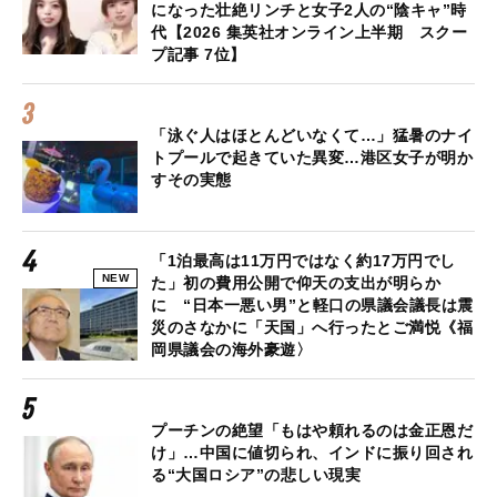
になった壮絶リンチと女子2人の“陰キャ”時
代【2026 集英社オンライン上半期 スクー
プ記事 7位】
「泳ぐ人はほとんどいなくて…」猛暑のナイ
トプールで起きていた異変…港区女子が明か
すその実態
「1泊最高は11万円ではなく約17万円でし
NEW
た」初の費用公開で仰天の支出が明らか
に “日本一悪い男”と軽口の県議会議長は震
災のさなかに「天国」へ行ったとご満悦《福
岡県議会の海外豪遊〉
プーチンの絶望「もはや頼れるのは金正恩だ
け」…中国に値切られ、インドに振り回され
る“大国ロシア”の悲しい現実