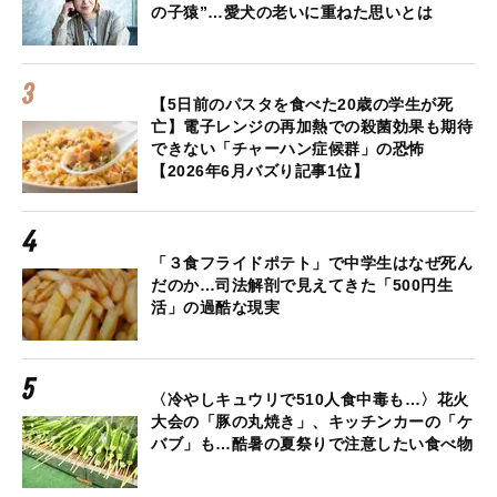
の子猿”…愛犬の老いに重ねた思いとは
【5日前のパスタを食べた20歳の学生が死
亡】電子レンジの再加熱での殺菌効果も期待
できない「チャーハン症候群」の恐怖
【2026年6月バズり記事1位】
「３食フライドポテト」で中学生はなぜ死ん
だのか…司法解剖で見えてきた「500円生
活」の過酷な現実
〈冷やしキュウリで510人食中毒も…〉花火
大会の「豚の丸焼き」、キッチンカーの「ケ
バブ」も…酷暑の夏祭りで注意したい食べ物