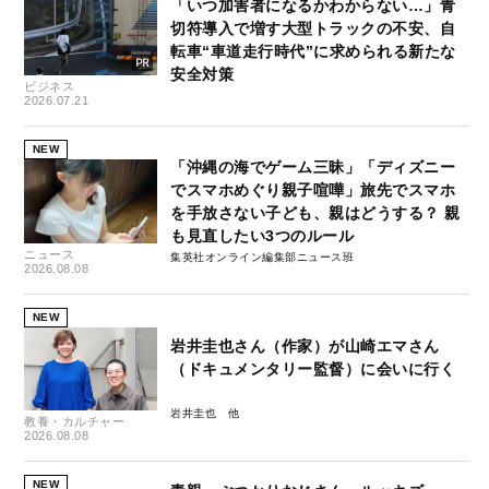
「いつ加害者になるかわからない…」青
切符導入で増す大型トラックの不安、自
転車“車道走行時代”に求められる新たな
安全対策
ビジネス
2026.07.21
NEW
「沖縄の海でゲーム三昧」「ディズニー
でスマホめぐり親子喧嘩」旅先でスマホ
を手放さない子ども、親はどうする？ 親
も見直したい3つのルール
ニュース
集英社オンライン編集部ニュース班
2026.08.08
NEW
岩井圭也さん（作家）が山崎エマさん
（ドキュメンタリー監督）に会いに行く
岩井圭也
教養・カルチャー
2026.08.08
NEW