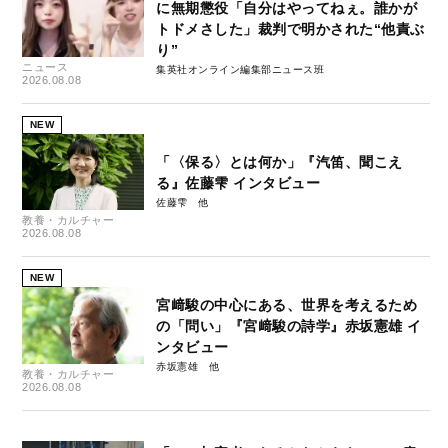
に無期懲役「自分はやってねぇ。誰かが
トドメさした」裁判で明かされた“他責ぶ
り”
ニュース
集英社オンライン編集部ニュース班
2026.08.08
NEW
「〈保る〉とは何か」『汽笛、聞こえ
る』佐藤雫 インタビュー
佐藤雫
教養・カルチャー
2026.08.08
NEW
宮﨑駿の中心にある、世界を考えるため
の「問い」『宮﨑駿の詩学』赤坂憲雄 イ
ンタビュー
赤坂憲雄
教養・カルチャー
2026.08.08