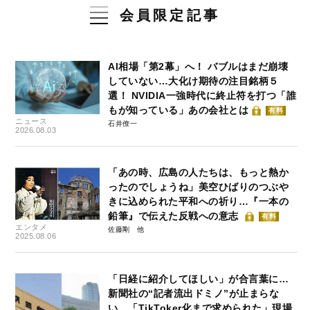
会員限定記事
AI相場「第2幕」へ！ バブルはまだ崩壊
していない…大化け期待の注目銘柄５
選！ NVIDIA一強時代に終止符を打つ「誰
もが知っている」あの会社とは
有料
ニュース
石井僚一
2026.08.03
「あの時、広島の人たちは、もっと熱か
ったのでしょうね」美空ひばりのつぶや
きに込められた平和への祈り…『一本の
鉛筆』で伝えた反戦への意志
有料
エンタメ
佐藤剛
2025.08.06
「日経に紹介してほしい」が合言葉に…
新聞社の“記者流出ドミノ”が止まらな
い 「TikToker化まで求められた」現場