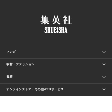
マンガ
取材・ファッション
少年マンガ
週刊少年ジャンプ
書籍
ファッション・美容
青年マンガ
ジャンプSQ.
Seventeen
週刊ヤングジャンプ
オンラインストア・その他WEBサービス
文芸・文庫・総合
芸能・情報・スポーツ
少女マンガ
Vジャンプ
non-no Web
ヤングジャンプ定期購読デジタル
すばる
Myojo
オンラインストア
りぼん
学芸・ノンフィクション・新書
最強ジャンプ
女性マンガ
@BAILA
ヤンジャン＋
小説すばる
週プレNEWS