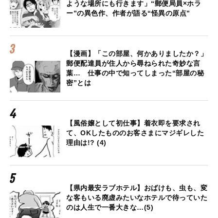
ような場所にも行きます」“郵便局員×ホラ
ー”の異色作、作者が語る“怪異の原点”
【漫画】「この部屋、何かありましたか？」
郵便配達員が住人から尋ねられた奇妙な言
葉… 仕事の中で知ってしまった“部屋の秘
密”とは
【風俗嬢として初仕事】着衣即を要求され
て、OKしたもののお客さまにマジギレした
理由は!? (4)
【県内最安ラブホテル】おばけも、虫も、変
な客もいる廃虚みたいなホテルで待っていた
のは人生で一番大きな…(5)