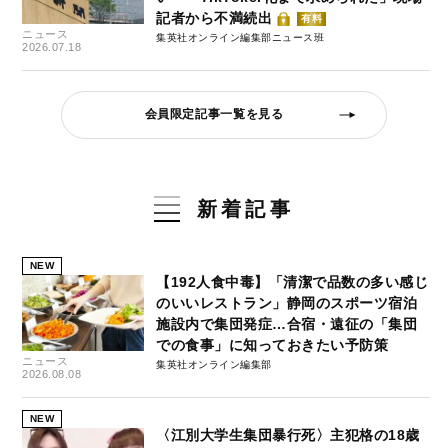
記者から不満続出
有料
ニュース
集英社オンライン編集部ニュース班
2026.07.18
会員限定記事一覧を見る
新着記事
NEW
【192人食中毒】「清潔で品数の多い感じ
のいいレストラン」静岡のスポーツ宿泊
施設内で集団発症…合宿・遠征の「集団
での食事」に知っておきたい予防策
ニュース
集英社オンライン編集部
2026.08.08
NEW
〈江別大学生集団暴行死〉主犯格の18歳