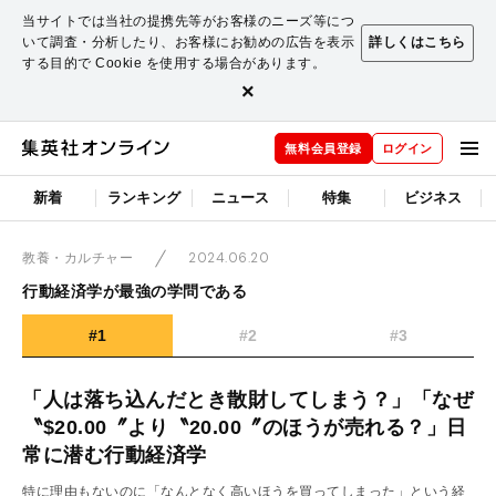
当サイトでは当社の提携先等がお客様のニーズ等につ
いて調査・分析したり、お客様にお勧めの広告を表示
詳しくはこちら
する目的で Cookie を使用する場合があります。
×
無料会員登録
ログイン
新着
ランキング
ニュース
特集
ビジネス
2024.06.20
教養・カルチャー
行動経済学が最強の学問である
#1
#2
#3
「人は落ち込んだとき散財してしまう？」「なぜ
〝$20.00〞より〝20.00〞のほうが売れる？」日
常に潜む行動経済学
特に理由もないのに「なんとなく高いほうを買ってしまった」という経