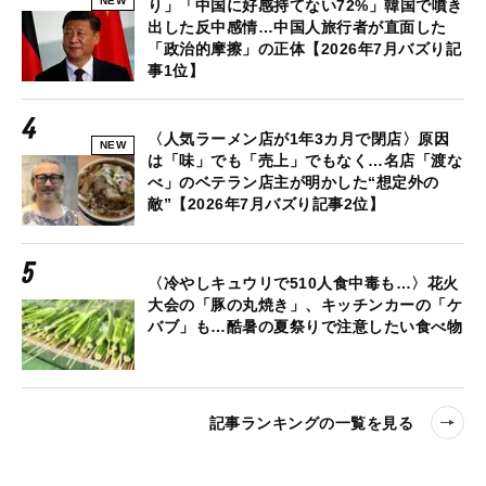
NEW
り」「中国に好感持てない72%」韓国で噴き
出した反中感情…中国人旅行者が直面した
「政治的摩擦」の正体【2026年7月バズり記
事1位】
〈人気ラーメン店が1年3カ月で閉店〉原因
NEW
は「味」でも「売上」でもなく…名店「渡な
べ」のベテラン店主が明かした“想定外の
敵”【2026年7月バズり記事2位】
〈冷やしキュウリで510人食中毒も…〉花火
大会の「豚の丸焼き」、キッチンカーの「ケ
バブ」も…酷暑の夏祭りで注意したい食べ物
記事ランキングの一覧を見る