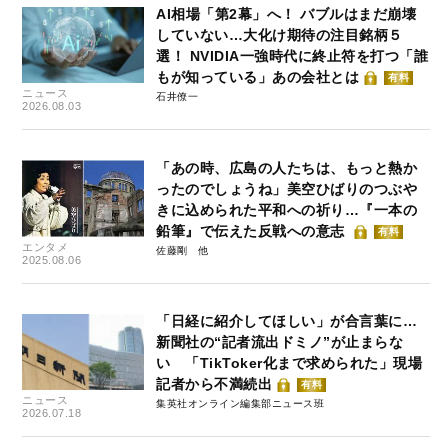
AI相場「第2幕」へ！ バブルはまだ崩壊
していない…大化け期待の注目銘柄５
選！ NVIDIA一強時代に終止符を打つ「誰
もが知っている」あの会社とは
有料
ニュース
石井僚一
2026.08.03
「あの時、広島の人たちは、もっと熱か
ったのでしょうね」美空ひばりのつぶや
きに込められた平和への祈り…『一本の
鉛筆』で伝えた反戦への意志
有料
エンタメ
佐藤剛
2025.08.06
「日経に紹介してほしい」が合言葉に…
新聞社の“記者流出ドミノ”が止まらな
い 「TikToker化まで求められた」現場
記者から不満続出
有料
ニュース
集英社オンライン編集部ニュース班
2026.07.18