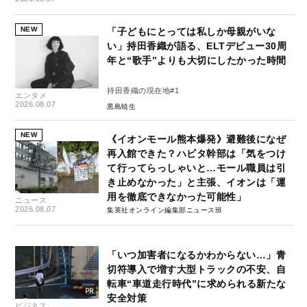
NEW
「子どもにとっては私しか母親がいな
い」持田香織が語る、ELTデビュー30周
年と“歌手”よりも大切にしたかった時間
持田香織の現在地#1
エンタメ
2026.08.07
黒島暁生
NEW
《イオンモール熊本爆発》避難後になぜ
再入館できた？ハビタ幹部は「気をつけ
て行ってらっしゃいと…モール職員は引
き止めなかった」と主張、イオンは「運
用を徹底できなかった可能性」
ニュース
2026.08.07
集英社オンライン編集部ニュース班
「いつ加害者になるかわからない…」青
切符導入で増す大型トラックの不安、自
転車“車道走行時代”に求められる新たな
安全対策
ビジネス