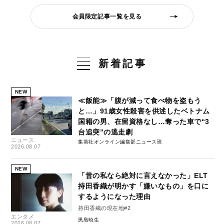
会員限定記事一覧を見る
新着記事
NEW
≪飯能≫「腹が減って食べ物を盗もう
と…」91歳女性殺害を供述したベトナム
国籍の男、在留資格なし…奪った車で“3
台追突”の逃走劇
ニュース
集英社オンライン編集部ニュース班
2026.08.07
NEW
「昔の私なら絶対に言えなかった」ELT
持田香織が明かす「嫌いなもの」を口に
するようになった理由
持田香織の現在地#2
エンタメ
黒島暁生
2026.08.07