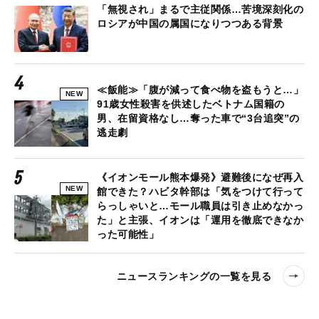
「無視され」まるで主従関係…苦境深刻化の
ロシアが中国の属国になりつつある背景
≪飯能≫「腹が減って食べ物を盗もうと…」
NEW
91歳女性殺害を供述したベトナム国籍の
男、在留資格なし…奪った車で“3台追突”の
逃走劇
《イオンモール熊本爆発》避難後になぜ再入
NEW
館できた？ハビタ幹部は「気をつけて行って
らっしゃいと…モール職員は引き止めなかっ
た」と主張、イオンは「運用を徹底できなか
った可能性」
ニュースランキングの一覧を見る