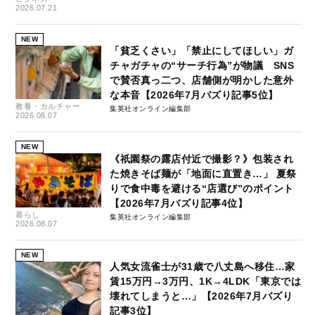
2026.07.21
NEW
「貧乏くさい」「禁止にしてほしい」ガ
チャガチャの“サーチ行為”が物議 SNS
で賛否真っ二つ、店舗側が明かした意外
な本音【2026年7月バズり記事5位】
教養・カルチャー
集英社オンライン編集部
2026.08.07
NEW
《祇園祭の露店付近で撮影？》包装され
た焼きそば麺が「地面に直置き…」 夏祭
りで食中毒を避ける“店選び”のポイント
【2026年7月バズり記事4位】
暮らし
集英社オンライン編集部
2026.08.07
NEW
人気女流雀士が31歳で八丈島へ移住…家
賃15万円→3万円、1K→4LDK「東京では
壊れてしまうと…」【2026年7月バズり
記事3位】