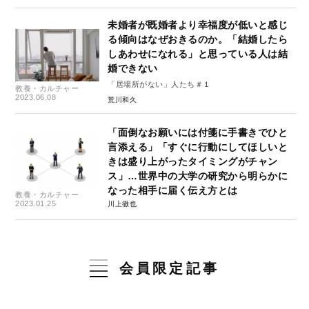
未婚者が既婚者より幸福度が低いと感じ
る傾向はなぜおきるのか。「結婚したら
しあわせになれる」と思っている人は結
婚できない
「居場所がない」人たち＃１
教養・カルチャー
2023.06.08
荒川和久
「面倒なお願いには付箋に手書きでひと
言添える」「すぐに行動にしてほしいと
きは盛り上がったタイミングがチャン
ス」…世界中の大学の研究から明らかに
なった相手に届く伝え方とは
教養・カルチャー
2023.01.25
川上徹也
会員限定記事