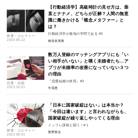
【行動経済学】高級時計の見せ方は、垂
直とナナメ、どちらが正解？人間の無意
識に働きかける「概念メタファー」と
は？
行動経済学が最強の学問である #3
教養・カルチャー
2024.06.22
相良奈美香
数万人登録のマッチングアプリにも「い
い相手がいない」と嘆く未婚者たち…ア
プリが未婚率の改善になっていない３つ
の理由
『恋愛結婚の終焉』#3
恋愛・結婚
2023.10.01
牛窪恵
「日本に国家破綻はない」は本当か？
「今回は違います」と言われながらも、
国家破綻が繰り返しやってくる理由
インフレ課税と闘う！#１
教養・カルチャー
熊野英生
2023.08.01