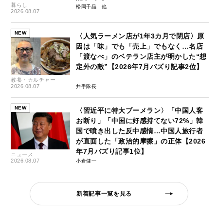
暮らし
松岡千晶
2026.08.07
NEW
〈人気ラーメン店が1年3カ月で閉店〉原
因は「味」でも「売上」でもなく…名店
「渡なべ」のベテラン店主が明かした“想
定外の敵”【2026年7月バズり記事2位】
教養・カルチャー
2026.08.07
井手隊長
NEW
〈習近平に特大ブーメラン〉「中国人客
お断り」「中国に好感持てない72%」韓
国で噴き出した反中感情…中国人旅行者
が直面した「政治的摩擦」の正体【2026
年7月バズり記事1位】
ニュース
2026.08.07
小倉健一
新着記事一覧を見る