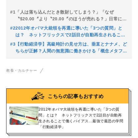
#1
「人は落ち込んだとき散財してしまう？」「なぜ
〝$20.00〞より〝20.00〞のほうが売れる？」日常に潜
む行動経済学
#2
2012年オバマ大統領を再選に導いた「3つの質問」と
は？ ネットフリックスで2話目が自動再生されること
で働くバイアス…最強で最恐の学問「行動経済学」
#3
【行動経済学】高級時計の見せ方は、垂直とナナメ、ど
ちらが正解？人間の無意識に働きかける「概念メタファ
ー」とは？
教養・カルチャー
こちらの記事もおすすめ
2012年オバマ大統領を再選に導いた「3つの質
問」とは？ ネットフリックスで2話目が自動再
生されることで働くバイアス…最強で最恐の学問
「行動経済学」