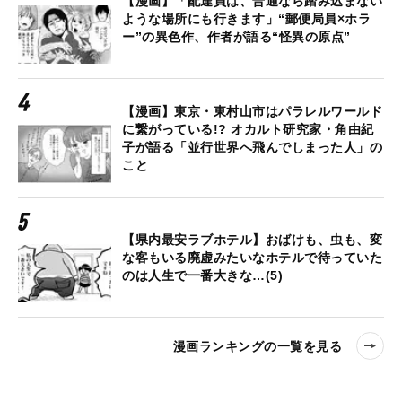
【漫画】「配達員は、普通なら踏み込まない
ような場所にも行きます」“郵便局員×ホラ
ー”の異色作、作者が語る“怪異の原点”
【漫画】東京・東村山市はパラレルワールド
に繋がっている!? オカルト研究家・角由紀
子が語る「並行世界へ飛んでしまった人」の
こと
【県内最安ラブホテル】おばけも、虫も、変
な客もいる廃虚みたいなホテルで待っていた
のは人生で一番大きな…(5)
漫画ランキングの一覧を見る