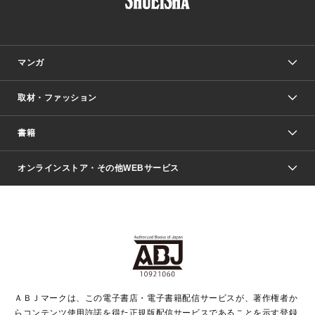
マンガ
取材・ファッション
少年マンガ
週刊少年ジャンプ
書籍
ファッション・美容
青年マンガ
ジャンプSQ.
Seventeen
週刊ヤングジャンプ
オンラインストア・その他WEBサービス
文芸・文庫・総合
芸能・情報・スポーツ
少女マンガ
Vジャンプ
non-no Web
ヤングジャンプ定期購読デジタル
すばる
Myojo
オンラインストア
りぼん
学芸・ノンフィクション・新書
最強ジャンプ
女性マンガ
@BAILA
ヤンジャン＋
小説すばる
週プレNEWS
マーガレット
集英社OTOコンテンツ
集英社 学芸編集部
少年ジャンプ＋
その他WEBサービス
クッキー
ライトノベル・ノベライズ
MAQUIA ONLINE
となりのヤングジャンプ
集英社 文芸ステーション
週プレ グラジャパ！
別冊マーガレット
SHUEISHA MANGA-ART HERITAGE
集英社 ビジネス書
ゼブラック
ココハナ
SHUEISHA ADNAVI
SPUR.JP
集英社Webマガジン Cobalt
グランドジャンプ
web 集英社文庫
キッズ
web Sportiva
マンガMee
ジャンプキャラクターズストア
集英社新書
ジャンプルーキー！
月刊オフィスユー
ＡＢＪマークは、この電子書店・電子書籍配信サービスが、著作権者か
EDITOR'S LAB
LEE
集英社オレンジ文庫
ウルトラジャンプ
青春と読書
パラスポ＋！
らコンテンツ使用許諾を得た正規版配信サービスであることを示す登録
集英社みらい文庫