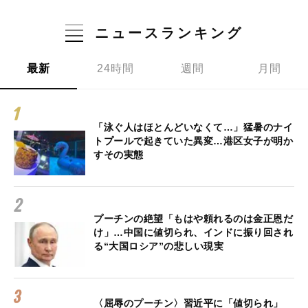
ニュースランキング
最新
24時間
週間
月間
「泳ぐ人はほとんどいなくて…」猛暑のナイ
トプールで起きていた異変…港区女子が明か
すその実態
プーチンの絶望「もはや頼れるのは金正恩だ
け」…中国に値切られ、インドに振り回され
る“大国ロシア”の悲しい現実
〈屈辱のプーチン〉習近平に「値切られ」