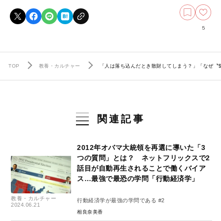
5
TOP
教養・カルチャー
「人は落ち込んだとき散財してしまう？」「なぜ〝$2
関連記事
2012年オバマ大統領を再選に導いた「3
つの質問」とは？ ネットフリックスで2
話目が自動再生されることで働くバイア
ス…最強で最恐の学問「行動経済学」
教養・カルチャー
行動経済学が最強の学問である #2
2024.06.21
相良奈美香