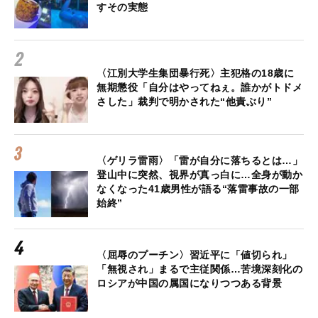
すその実態
〈江別大学生集団暴行死〉主犯格の18歳に
無期懲役「自分はやってねぇ。誰かがトドメ
さした」裁判で明かされた“他責ぶり”
〈ゲリラ雷雨〉「雷が自分に落ちるとは…」
登山中に突然、視界が真っ白に…全身が動か
なくなった41歳男性が語る“落雷事故の一部
始終”
〈屈辱のプーチン〉習近平に「値切られ」
「無視され」まるで主従関係…苦境深刻化の
ロシアが中国の属国になりつつある背景