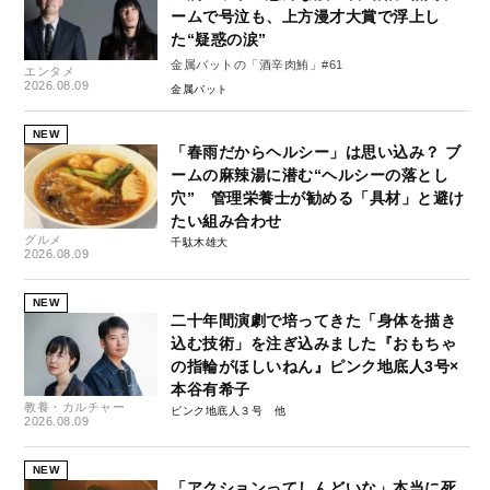
ームで号泣も、上方漫才大賞で浮上し
た“疑惑の涙”
金属バットの「酒辛肉鮪」#61
エンタメ
2026.08.09
金属バット
NEW
「春雨だからヘルシー」は思い込み？ ブ
ームの麻辣湯に潜む“ヘルシーの落とし
穴” 管理栄養士が勧める「具材」と避け
たい組み合わせ
グルメ
千駄木雄大
2026.08.09
NEW
二十年間演劇で培ってきた「身体を描き
込む技術」を注ぎ込みました『おもちゃ
の指輪がほしいねん』ピンク地底人3号×
本谷有希子
教養・カルチャー
ピンク地底人３号
2026.08.09
NEW
「アクションってしんどいな」本当に死