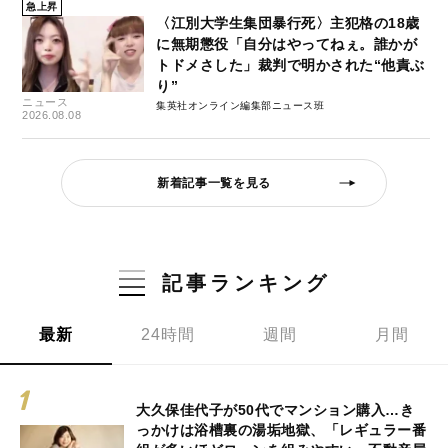
急上昇
〈江別大学生集団暴行死〉主犯格の18歳
に無期懲役「自分はやってねぇ。誰かが
トドメさした」裁判で明かされた“他責ぶ
り”
ニュース
集英社オンライン編集部ニュース班
2026.08.08
新着記事一覧を見る
記事ランキング
最新
24時間
週間
月間
大久保佳代子が50代でマンション購入…き
っかけは浴槽裏の湯垢地獄、「レギュラー番