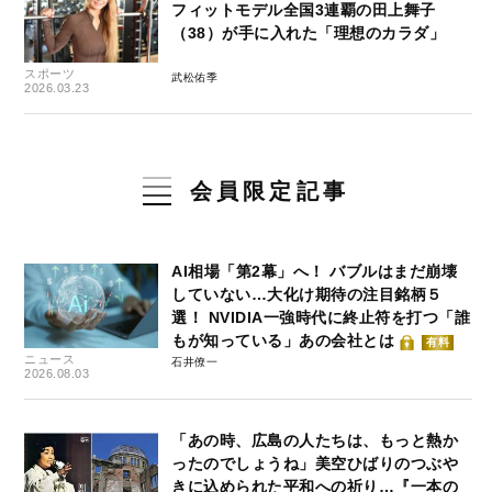
フィットモデル全国3連覇の田上舞子
（38）が手に入れた「理想のカラダ」
スポーツ
武松佑季
2026.03.23
会員限定記事
AI相場「第2幕」へ！ バブルはまだ崩壊
していない…大化け期待の注目銘柄５
選！ NVIDIA一強時代に終止符を打つ「誰
もが知っている」あの会社とは
有料
ニュース
石井僚一
2026.08.03
「あの時、広島の人たちは、もっと熱か
ったのでしょうね」美空ひばりのつぶや
きに込められた平和への祈り…『一本の