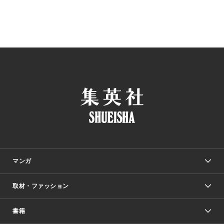
マンガ
取材・ファッション
少年マンガ
週刊少年ジャンプ
書籍
ファッション・美容
青年マンガ