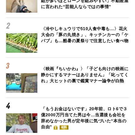
組が多いほどローンを組みやすい」不動産屋
に言われた“芸能人ならではの事情”
〈冷やしキュウリで510人食中毒も…〉花火
大会の「豚の丸焼き」、キッチンカーの「ケ
バブ」も…酷暑の夏祭りで注意したい食べ物
〈映画『ちいかわ』〉「子ども向けの映画に
静かにするマナーはありません」「叱ってく
れ」大ヒットの裏で鑑賞マナー論争が白熱
「もうお金はないです」20年前、ロト6で３
億2000万円当てた男は今…当選後も会社を
辞めなかった男が定年後に気づいた“本当の
自由”
有料