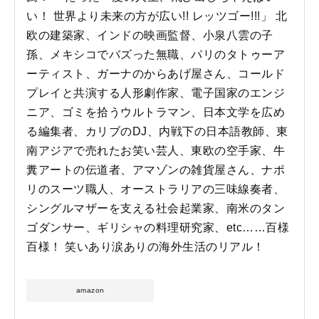
い！ 世界より未来の方が広い!! レッツゴー!!!」 北
欧の建築家、インドの映画監督、小泉八雲の子
孫、メキシコでバズった無職、パリのタトゥーア
ーティスト、ガーナのからあげ屋さん、コールド
プレイと共演する人形劇作家、電子国家のエンジ
ニア、ゴミを拾うウルトラマン、日本文学を広め
る編集者、カリブのDJ、内戦下の日本語教師、東
南アジアで売れたお笑い芸人、東欧の空手家、牛
糞アートの伝道者、アマゾンの雑貨屋さん、ナポ
リのスーツ職人、オーストラリアの三味線奏者、
シングルマザーを支える社会起業家、南米のタン
ゴダンサー、ギリシャの料理研究家、etc……百様
百様！ 笑いあり涙ありの海外生活のリアル！
amazon