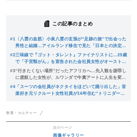
この記事のまとめ
#1
〈八雲の血筋〉小泉八雲の玄孫が“足跡の旅”で出会った
男性と結婚…アイルランド移住で見た「日本との決定的
な違い」
#2
三味線で『ゴット・タレント』ファイナリストに…25歳
で「子宮頸がん」を宣告された会社員女性がオーストラ
リアへの移住を決断した理由
#3
“行きたくない場所”だったアフリカへ…先入観を謝罪し
に渡航した女性が、ルワンダで牛糞アートに人生を変え
られた理由
#4
「スーツの会社員がネクタイをほどいて踊り出した」音
楽好き元リクルート女性社員が16年住む“トリニダード
の魔力”
教養・カルチャー
次のページ
画像ギャラリー