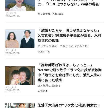
に…「FIREはつまらない」24歳の現在
ビジネス
逢ヶ瀬十吾／A4studio
2026.03.30
「結婚どころか、明日が見えなかった」
又吉直樹と50歳独身漫画家が語る、氷河
期世代の孤独
アラフィフ独身、これからどうする？#1
エンタメ
中川学
2026.03.28
「詐欺師呼ばわりは、ちょっと…」
Netflixで細木数子ドラマ化に娘が複雑胸
中「地位とお金は手にした」波乱人生の
裏にあった後悔
細木数子の素顔#1
エンタメ
2026.03.25
木下未希
芝浦工大出身の“リケ女”が筋肉美女に…