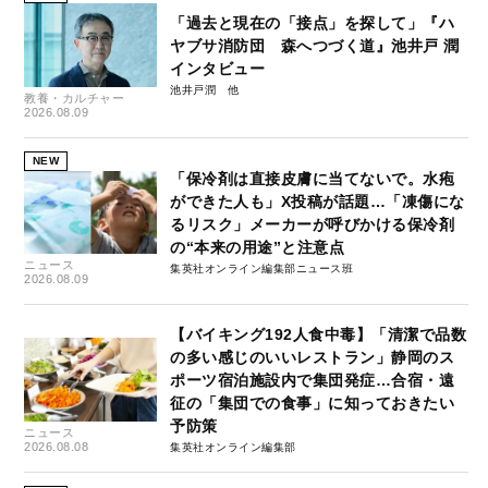
「過去と現在の「接点」を探して」『ハ
ヤブサ消防団 森へつづく道』池井戸 潤
インタビュー
池井戸潤
教養・カルチャー
2026.08.09
NEW
「保冷剤は直接皮膚に当てないで。水疱
ができた人も」X投稿が話題…「凍傷にな
るリスク」メーカーが呼びかける保冷剤
の“本来の用途”と注意点
ニュース
集英社オンライン編集部ニュース班
2026.08.09
【バイキング192人食中毒】「清潔で品数
の多い感じのいいレストラン」静岡のス
ポーツ宿泊施設内で集団発症…合宿・遠
征の「集団での食事」に知っておきたい
予防策
ニュース
2026.08.08
集英社オンライン編集部