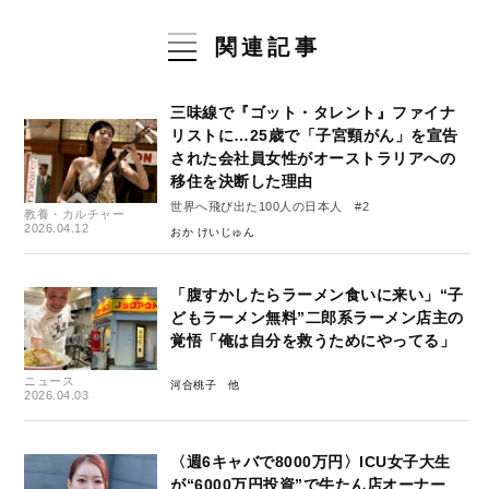
関連記事
三味線で『ゴット・タレント』ファイナ
リストに…25歳で「子宮頸がん」を宣告
された会社員女性がオーストラリアへの
移住を決断した理由
世界へ飛び出た100人の日本人 #2
教養・カルチャー
2026.04.12
おか けいじゅん
「腹すかしたらラーメン食いに来い」“子
どもラーメン無料”二郎系ラーメン店主の
覚悟「俺は自分を救うためにやってる」
ニュース
河合桃子
2026.04.03
〈週6キャバで8000万円〉ICU女子大生
が“6000万円投資”で牛たん店オーナー