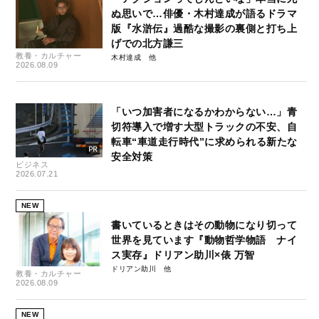
ぬ思いで…俳優・木村達成が語るドラマ
版『水滸伝』過酷な撮影の裏側と打ち上
げでの北方謙三
教養・カルチャー
木村達成
2026.08.09
「いつ加害者になるかわからない…」青
切符導入で増す大型トラックの不安、自
転車“車道走行時代”に求められる新たな
安全対策
ビジネス
2026.07.21
NEW
書いているときはその動物になり切って
世界を見ています『動物哲学物語 ナイ
ス実存』ドリアン助川×俵 万智
ドリアン助川
教養・カルチャー
2026.08.09
NEW