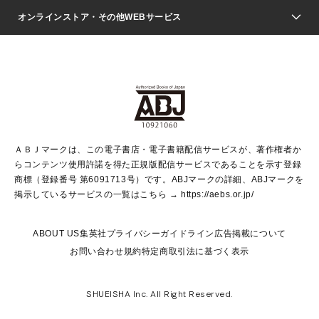
ジャンプSQ.
Seventeen
週刊ヤングジャンプ
オンラインストア・その他WEBサービス
文芸・文庫・総合
芸能・情報・スポーツ
少女マンガ
Vジャンプ
non-no Web
ヤングジャンプ定期購読デジタル
すばる
Myojo
オンラインストア
りぼん
学芸・ノンフィクション・新書
最強ジャンプ
女性マンガ
@BAILA
ヤンジャン＋
小説すばる
週プレNEWS
マーガレット
集英社OTOコンテンツ
集英社 学芸編集部
少年ジャンプ＋
その他WEBサービス
クッキー
ライトノベル・ノベライズ
MAQUIA ONLINE
となりのヤングジャンプ
集英社 文芸ステーション
週プレ グラジャパ！
別冊マーガレット
SHUEISHA MANGA-ART HERITAGE
集英社 ビジネス書
ゼブラック
ココハナ
SHUEISHA ADNAVI
SPUR.JP
集英社Webマガジン Cobalt
グランドジャンプ
web 集英社文庫
キッズ
web Sportiva
マンガMee
ジャンプキャラクターズストア
集英社新書
ジャンプルーキー！
月刊オフィスユー
ＡＢＪマークは、この電子書店・電子書籍配信サービスが、著作権者か
EDITOR'S LAB
LEE
集英社オレンジ文庫
ウルトラジャンプ
青春と読書
パラスポ＋！
らコンテンツ使用許諾を得た正規版配信サービスであることを示す登録
集英社みらい文庫
リマコミ＋
HAPPY PLUS STORE
集英社新書プラス
ジャンプTOON
商標（登録番号 第6091713号）です。ABJマークの詳細、ABJマークを
Marisol
シフォン文庫
アジア人物史
S-KIDS.LAND
マンガMeets
掲示しているサービスの一覧はこちら →
https://aebs.or.jp/
shueisha vox
よみタイ
S-MANGA
Web éclat
ダッシュエックス文庫
LEEマルシェ
kotoba
集英社ジャンプリミックス
ABOUT US
集英社プライバシーガイドライン
広告掲載について
T JAPAN:The New York Times Style Magazine
JUMP j BOOKS
お問い合わせ
規約
特定商取引法に基づく表示
SHOP Marisol
e!集英社
集英社コミック文庫
集英社女性誌ポータル
éclat premium
imidas
MEN'S NON-NO WEB
SHUEISHA Inc. All Right Reserved.
mirabella