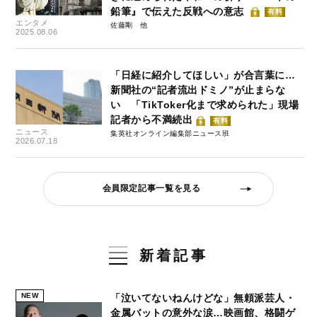
鉛筆』で伝えた反戦への意志
有料
エンタメ
佐藤剛
2025.08.06
「日経に紹介してほしい」が合言葉に…
新聞社の“記者流出ドミノ”が止まらな
い 「TikToker化まで求められた」現場
記者から不満続出
有料
ニュース
集英社オンライン編集部ニュース班
2026.07.18
会員限定記事一覧を見る
新着記事
NEW
「泣いてないねんけどな」無頼派芸人・
金属バットの意外な涙…映画館、格闘ゲ