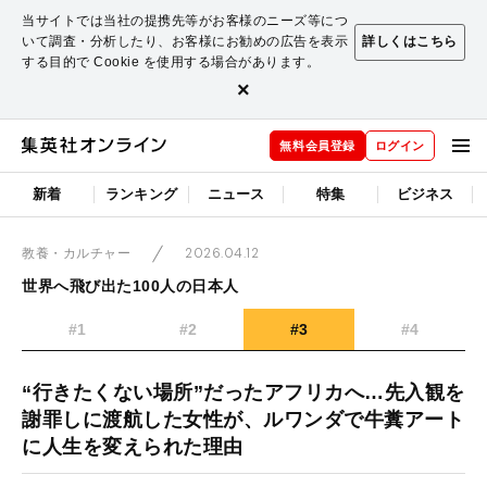
当サイトでは当社の提携先等がお客様のニーズ等につ
いて調査・分析したり、お客様にお勧めの広告を表示
詳しくはこちら
する目的で Cookie を使用する場合があります。
×
無料会員登録
ログイン
新着
ランキング
ニュース
特集
ビジネス
2026.04.12
教養・カルチャー
世界へ飛び出た100人の日本人
#1
#2
#3
#4
“行きたくない場所”だったアフリカへ…先入観を
謝罪しに渡航した女性が、ルワンダで牛糞アート
に人生を変えられた理由