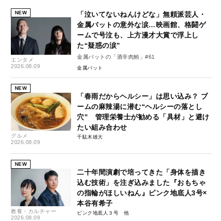
NEW
「泣いてないねんけどな」無頼派芸人・
金属バットの意外な涙…映画館、格闘ゲ
ームで号泣も、上方漫才大賞で浮上し
た“疑惑の涙”
金属バットの「酒辛肉鮪」#61
エンタメ
2026.08.09
金属バット
NEW
「春雨だからヘルシー」は思い込み？ ブ
ームの麻辣湯に潜む“ヘルシーの落とし
穴” 管理栄養士が勧める「具材」と避け
たい組み合わせ
グルメ
千駄木雄大
2026.08.09
NEW
二十年間演劇で培ってきた「身体を描き
込む技術」を注ぎ込みました『おもちゃ
の指輪がほしいねん』ピンク地底人3号×
本谷有希子
教養・カルチャー
ピンク地底人３号
2026.08.09