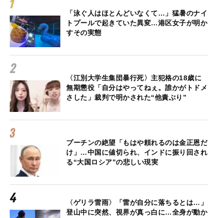
「泳ぐ人はほとんどいなくて…」猛暑のナイ
トプールで起きていた異変…港区女子が明か
すその実態
〈江別大学生集団暴行死〉主犯格の18歳に
無期懲役「自分はやってねぇ。誰かがトドメ
さした」裁判で明かされた“他責ぶり”
プーチンの絶望「もはや頼れるのは金正恩だ
け」…中国に値切られ、インドに振り回され
る“大国ロシア”の悲しい現実
〈ゲリラ雷雨〉「雷が自分に落ちるとは…」
登山中に突然、視界が真っ白に…全身が動か