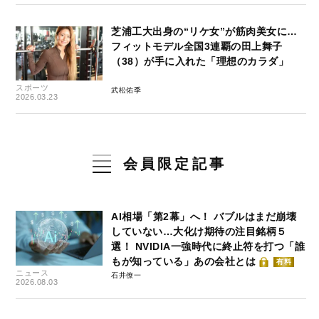
芝浦工大出身の“リケ女”が筋肉美女に…
フィットモデル全国3連覇の田上舞子
（38）が手に入れた「理想のカラダ」
スポーツ
武松佑季
2026.03.23
会員限定記事
AI相場「第2幕」へ！ バブルはまだ崩壊
していない…大化け期待の注目銘柄５
選！ NVIDIA一強時代に終止符を打つ「誰
もが知っている」あの会社とは
有料
ニュース
石井僚一
2026.08.03