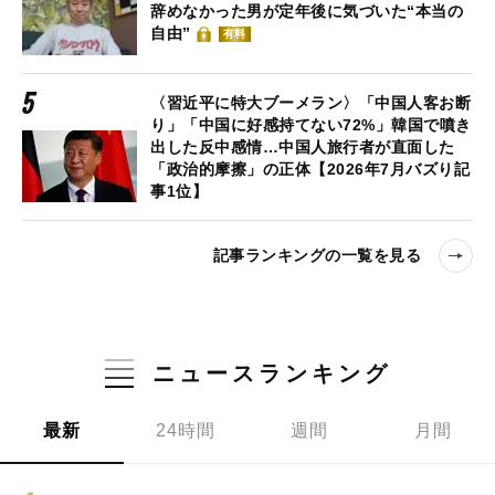
辞めなかった男が定年後に気づいた“本当の
自由”
有料
〈習近平に特大ブーメラン〉「中国人客お断
り」「中国に好感持てない72%」韓国で噴き
出した反中感情…中国人旅行者が直面した
「政治的摩擦」の正体【2026年7月バズり記
事1位】
記事ランキングの一覧を見る
ニュースランキング
最新
24時間
週間
月間