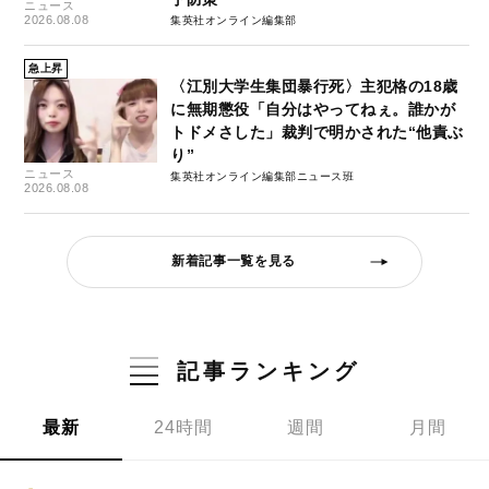
ニュース
2026.08.08
集英社オンライン編集部
急上昇
〈江別大学生集団暴行死〉主犯格の18歳
に無期懲役「自分はやってねぇ。誰かが
トドメさした」裁判で明かされた“他責ぶ
り”
ニュース
集英社オンライン編集部ニュース班
2026.08.08
新着記事一覧を見る
記事ランキング
最新
24時間
週間
月間