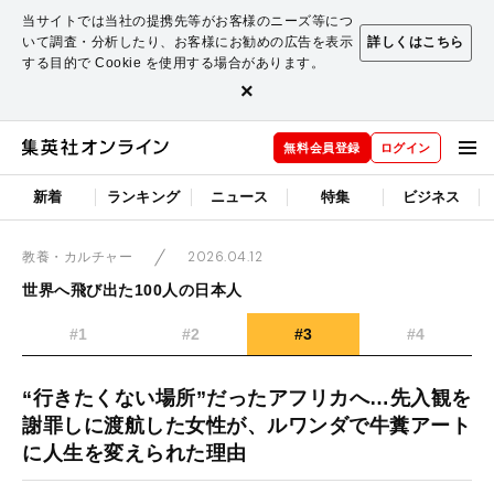
当サイトでは当社の提携先等がお客様のニーズ等につ
いて調査・分析したり、お客様にお勧めの広告を表示
詳しくはこちら
する目的で Cookie を使用する場合があります。
×
無料会員登録
ログイン
新着
ランキング
ニュース
特集
ビジネス
2026.04.12
教養・カルチャー
世界へ飛び出た100人の日本人
#1
#2
#3
#4
“行きたくない場所”だったアフリカへ…先入観を
謝罪しに渡航した女性が、ルワンダで牛糞アート
に人生を変えられた理由