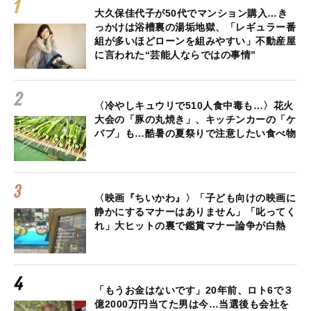
大久保佳代子が50代でマンション購入…き
っかけは浴槽裏の湯垢地獄、「レギュラー番
組が多いほどローンを組みやすい」不動産屋
に言われた“芸能人ならではの事情”
〈冷やしキュウリで510人食中毒も…〉花火
大会の「豚の丸焼き」、キッチンカーの「ケ
バブ」も…酷暑の夏祭りで注意したい食べ物
〈映画『ちいかわ』〉「子ども向けの映画に
静かにするマナーはありません」「叱ってく
れ」大ヒットの裏で鑑賞マナー論争が白熱
「もうお金はないです」20年前、ロト6で３
億2000万円当てた男は今…当選後も会社を