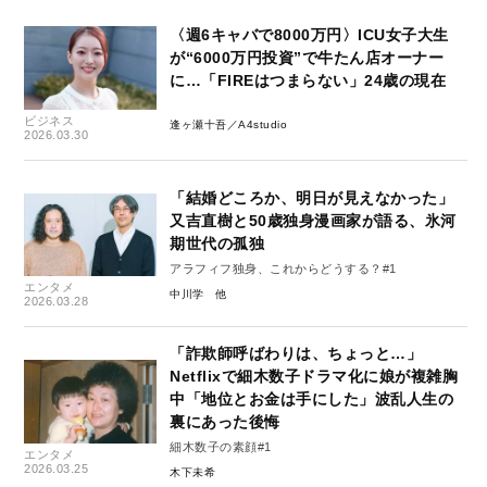
〈週6キャバで8000万円〉ICU女子大生
が“6000万円投資”で牛たん店オーナー
に…「FIREはつまらない」24歳の現在
ビジネス
逢ヶ瀬十吾／A4studio
2026.03.30
「結婚どころか、明日が見えなかった」
又吉直樹と50歳独身漫画家が語る、氷河
期世代の孤独
アラフィフ独身、これからどうする？#1
エンタメ
中川学
2026.03.28
「詐欺師呼ばわりは、ちょっと…」
Netflixで細木数子ドラマ化に娘が複雑胸
中「地位とお金は手にした」波乱人生の
裏にあった後悔
細木数子の素顔#1
エンタメ
2026.03.25
木下未希