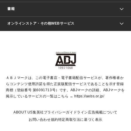
週刊少年ジャンプ
書籍
ファッション・美容
青年マンガ
ジャンプSQ.
Seventeen
週刊ヤングジャンプ
オンラインストア・その他WEBサービス
文芸・文庫・総合
芸能・情報・スポーツ
少女マンガ
Vジャンプ
non-no Web
ヤングジャンプ定期購読デジタル
すばる
Myojo
オンラインストア
りぼん
学芸・ノンフィクション・新書
最強ジャンプ
女性マンガ
@BAILA
ヤンジャン＋
小説すばる
週プレNEWS
マーガレット
集英社OTOコンテンツ
集英社 学芸編集部
少年ジャンプ＋
その他WEBサービス
クッキー
ライトノベル・ノベライズ
MAQUIA ONLINE
となりのヤングジャンプ
集英社 文芸ステーション
週プレ グラジャパ！
別冊マーガレット
SHUEISHA MANGA-ART HERITAGE
集英社 ビジネス書
ゼブラック
ココハナ
SHUEISHA ADNAVI
SPUR.JP
集英社Webマガジン Cobalt
グランドジャンプ
web 集英社文庫
キッズ
web Sportiva
マンガMee
ジャンプキャラクターズストア
集英社新書
ジャンプルーキー！
月刊オフィスユー
ＡＢＪマークは、この電子書店・電子書籍配信サービスが、著作権者か
EDITOR'S LAB
LEE
集英社オレンジ文庫
ウルトラジャンプ
青春と読書
パラスポ＋！
らコンテンツ使用許諾を得た正規版配信サービスであることを示す登録
集英社みらい文庫
リマコミ＋
HAPPY PLUS STORE
集英社新書プラス
ジャンプTOON
商標（登録番号 第6091713号）です。ABJマークの詳細、ABJマークを
Marisol
シフォン文庫
アジア人物史
S-KIDS.LAND
マンガMeets
掲示しているサービスの一覧はこちら →
https://aebs.or.jp/
shueisha vox
よみタイ
S-MANGA
Web éclat
ダッシュエックス文庫
LEEマルシェ
kotoba
集英社ジャンプリミックス
ABOUT US
集英社プライバシーガイドライン
広告掲載について
T JAPAN:The New York Times Style Magazine
JUMP j BOOKS
お問い合わせ
規約
特定商取引法に基づく表示
SHOP Marisol
e!集英社
集英社コミック文庫
集英社女性誌ポータル