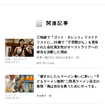
関連記事
三味線で『ゴット・タレント』ファイナ
リストに…25歳で「子宮頸がん」を宣告
された会社員女性がオーストラリアへの
移住を決断した理由
世界へ飛び出た100人の日本人 #2
教養・カルチャー
2026.04.12
おか けいじゅん
「腹すかしたらラーメン食いに来い」“子
どもラーメン無料”二郎系ラーメン店主の
覚悟「俺は自分を救うためにやってる」
ニュース
河合桃子
2026.04.03