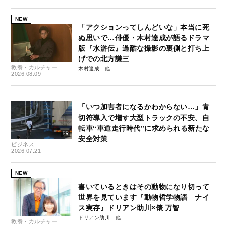
NEW
「アクションってしんどいな」本当に死
ぬ思いで…俳優・木村達成が語るドラマ
版『水滸伝』過酷な撮影の裏側と打ち上
げでの北方謙三
教養・カルチャー
木村達成
2026.08.09
「いつ加害者になるかわからない…」青
切符導入で増す大型トラックの不安、自
転車“車道走行時代”に求められる新たな
安全対策
ビジネス
2026.07.21
NEW
書いているときはその動物になり切って
世界を見ています『動物哲学物語 ナイ
ス実存』ドリアン助川×俵 万智
ドリアン助川
教養・カルチャー