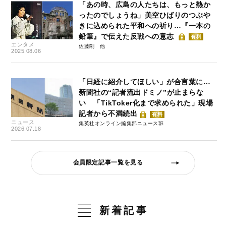
「あの時、広島の人たちは、もっと熱か
ったのでしょうね」美空ひばりのつぶや
きに込められた平和への祈り…『一本の
鉛筆』で伝えた反戦への意志
有料
エンタメ
佐藤剛
2025.08.06
「日経に紹介してほしい」が合言葉に…
新聞社の“記者流出ドミノ”が止まらな
い 「TikToker化まで求められた」現場
記者から不満続出
有料
ニュース
集英社オンライン編集部ニュース班
2026.07.18
会員限定記事一覧を見る
新着記事