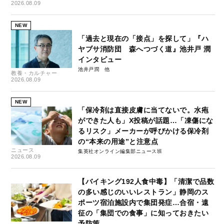
2026.08.09
NEW
「過去と現在の「接点」を探して」『ハ
ヤブサ消防団 森へつづく道』池井戸 潤
インタビュー
池井戸潤
教養・カルチャー
2026.08.09
NEW
「保冷剤は直接皮膚に当てないで。水疱
ができた人も」X投稿が話題…「凍傷にな
るリスク」メーカーが呼びかける保冷剤
の“本来の用途”と注意点
ニュース
集英社オンライン編集部ニュース班
2026.08.09
【バイキング192人食中毒】「清潔で品数
の多い感じのいいレストラン」静岡のス
ポーツ宿泊施設内で集団発症…合宿・遠
征の「集団での食事」に知っておきたい
予防策