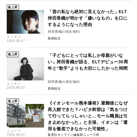
急上昇
「昔の私なら絶対に言えなかった」ELT
持田香織が明かす「嫌いなもの」を口に
するようになった理由
持田香織の現在地#2
エンタメ
黒島暁生
2026.08.07
急上昇
「子どもにとっては私しか母親がいな
い」持田香織が語る、ELTデビュー30周
年と“歌手”よりも大切にしたかった時間
持田香織の現在地#1
エンタメ
2026.08.07
黒島暁生
急上昇
《イオンモール熊本爆発》避難後になぜ
再入館できた？ハビタ幹部は「気をつけ
て行ってらっしゃいと…モール職員は引
き止めなかった」と主張、イオンは「運
用を徹底できなかった可能性」
ニュース
2026.08.07
集英社オンライン編集部ニュース班