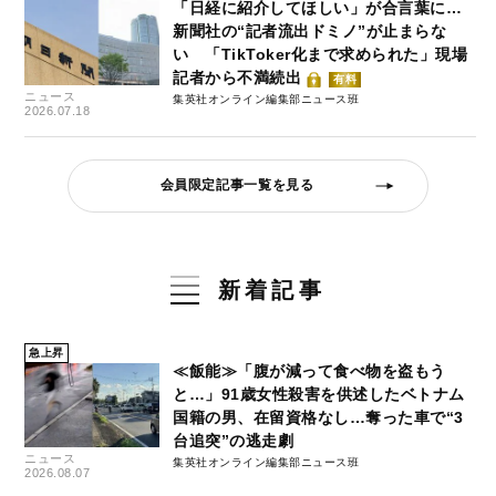
「日経に紹介してほしい」が合言葉に…
新聞社の“記者流出ドミノ”が止まらな
い 「TikToker化まで求められた」現場
記者から不満続出
有料
ニュース
集英社オンライン編集部ニュース班
2026.07.18
会員限定記事一覧を見る
新着記事
急上昇
≪飯能≫「腹が減って食べ物を盗もう
と…」91歳女性殺害を供述したベトナム
国籍の男、在留資格なし…奪った車で“3
台追突”の逃走劇
ニュース
集英社オンライン編集部ニュース班
2026.08.07