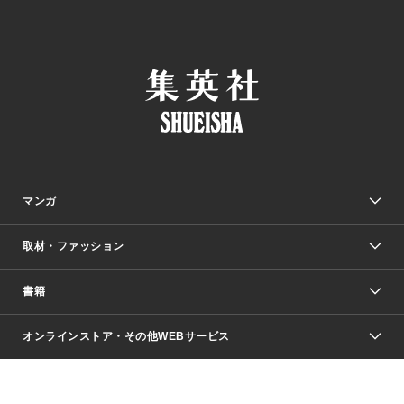
マンガ
取材・ファッション
少年マンガ
週刊少年ジャンプ
書籍
ファッション・美容
青年マンガ
ジャンプSQ.
Seventeen
週刊ヤングジャンプ
オンラインストア・その他WEBサービス
文芸・文庫・総合
芸能・情報・スポーツ
少女マンガ
Vジャンプ
non-no Web
ヤングジャンプ定期購読デジタル
すばる
Myojo
オンラインストア
りぼん
学芸・ノンフィクション・新書
最強ジャンプ
女性マンガ
@BAILA