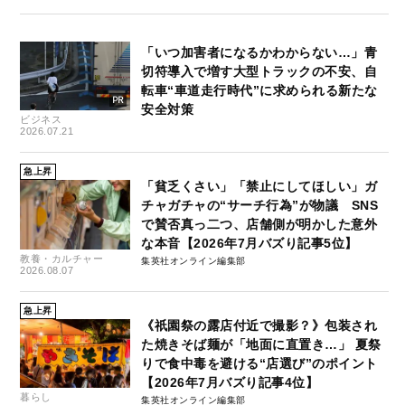
「いつ加害者になるかわからない…」青
切符導入で増す大型トラックの不安、自
転車“車道走行時代”に求められる新たな
安全対策
ビジネス
2026.07.21
急上昇
「貧乏くさい」「禁止にしてほしい」ガ
チャガチャの“サーチ行為”が物議 SNS
で賛否真っ二つ、店舗側が明かした意外
な本音【2026年7月バズり記事5位】
教養・カルチャー
集英社オンライン編集部
2026.08.07
急上昇
《祇園祭の露店付近で撮影？》包装され
た焼きそば麺が「地面に直置き…」 夏祭
りで食中毒を避ける“店選び”のポイント
【2026年7月バズり記事4位】
暮らし
集英社オンライン編集部