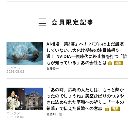
会員限定記事
AI相場「第2幕」へ！ バブルはまだ崩壊
していない…大化け期待の注目銘柄５
選！ NVIDIA一強時代に終止符を打つ「誰
もが知っている」あの会社とは
有料
ニュース
石井僚一
2026.08.03
「あの時、広島の人たちは、もっと熱か
ったのでしょうね」美空ひばりのつぶや
きに込められた平和への祈り…『一本の
鉛筆』で伝えた反戦への意志
有料
エンタメ
佐藤剛
2025.08.06