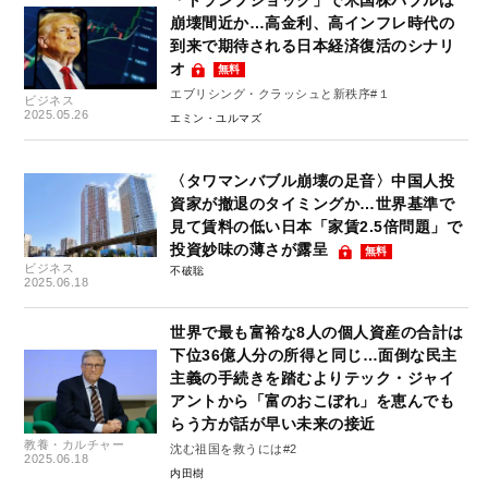
崩壊間近か…高金利、高インフレ時代の
到来で期待される日本経済復活のシナリ
オ
無料
エブリシング・クラッシュと新秩序#１
ビジネス
2025.05.26
エミン・ユルマズ
〈タワマンバブル崩壊の足音〉中国人投
資家が撤退のタイミングか…世界基準で
見て賃料の低い日本「家賃2.5倍問題」で
投資妙味の薄さが露呈
無料
ビジネス
不破聡
2025.06.18
世界で最も富裕な8人の個人資産の合計は
下位36億人分の所得と同じ…面倒な民主
主義の手続きを踏むよりテック・ジャイ
アントから「富のおこぼれ」を恵んでも
らう方が話が早い未来の接近
教養・カルチャー
沈む祖国を救うには#2
2025.06.18
内田樹