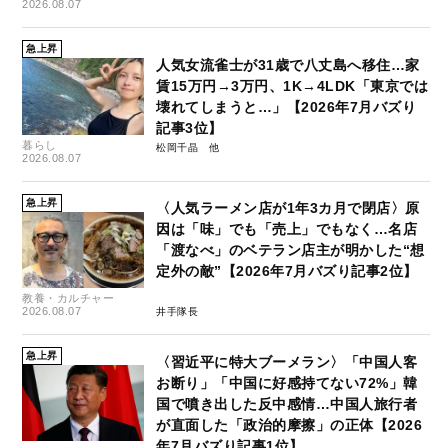
2026.08.07
急上昇
人気女流雀士が31歳で八丈島へ移住…家
賃15万円→3万円、1K→4LDK「東京では
壊れてしまうと…」【2026年7月バズり
記事3位】
暮らし
松岡千晶
2026.08.07
急上昇
〈人気ラーメン店が1年3カ月で閉店〉原
因は「味」でも「売上」でもなく…名店
「渡なべ」のベテラン店主が明かした“想
定外の敵”【2026年7月バズり記事2位】
教養・カルチャー
2026.08.07
井手隊長
急上昇
〈習近平に特大ブーメラン〉「中国人客
お断り」「中国に好感持てない72%」韓
国で噴き出した反中感情…中国人旅行者
が直面した「政治的摩擦」の正体【2026
年7月バズり記事1位】