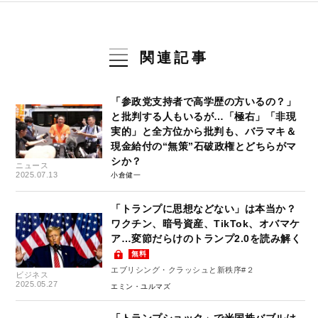
関連記事
「参政党支持者で高学歴の方いるの？」
と批判する人もいるが…「極右」「非現
実的」と全方位から批判も、バラマキ＆
現金給付の“無策”石破政権とどちらがマ
シか？
ニュース
2025.07.13
小倉健一
「トランプに思想などない」は本当か？
ワクチン、暗号資産、TikTok、オバマケ
ア…変節だらけのトランプ2.0を読み解く
無料
エブリシング・クラッシュと新秩序#２
ビジネス
2025.05.27
エミン・ユルマズ
「トランプショック」で米国株バブルは