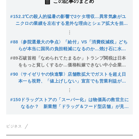
この記事のまとめ
#1
52.2℃の殺人的猛暑の影響で2ケタ増収…異常気象がユ
ニクロの業績を左右する意外な理由とシェア拡大を担う
あの定番アイテム
#88
〈参院選最大の争点〉「給付」VS「消費税減税」どち
らが本当に国民の負担軽減になるのか…焼け石に水の
「一時給付」に翻弄される国民
#89
石破首相「なめられてたまるか」トランプ関税は日本
をもっと貧しくするか…価格転嫁できない中小企業経
営者は「賃下げ」「ボーナスカット」「人員削減」も
#90
〈サイゼリヤの快進撃〉店舗数拡大でガストを超え日
視野に
本一も視野、「値上げしない」宣言でも営業利益が急
伸のワケ
#150
ドラッグストアの「スーパー化」は物価高の救世主に
なるか？ 新業態「ドラッグ＆フード型店舗」が見据
える勝算と死角
ビジネス