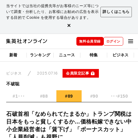
当サイトでは当社の提携先等がお客様のニーズ等につ
いて調査・分析したり、お客様にお勧めの広告を表示
詳しくはこちら
する目的で Cookie を使用する場合があります。
×
無料会員登録
ログイン
新着
ランキング
ニュース
特集
ビジネス
2025.07.16
会員限定記事
ビジネス
不破聡
#1･･･
#88
#89
#90
･･･#150
石破首相「なめられてたまるか」トランプ関税は
日本をもっと貧しくするか…価格転嫁できない中
小企業経営者は「賃下げ」「ボーナスカット」
「人員削減」も視野に