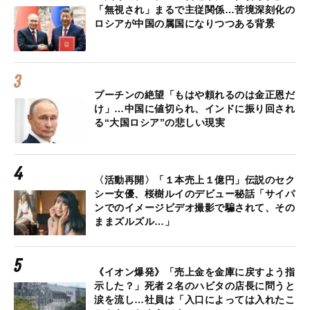
「無視され」まるで主従関係…苦境深刻化の
ロシアが中国の属国になりつつある背景
プーチンの絶望「もはや頼れるのは金正恩だ
け」…中国に値切られ、インドに振り回され
る“大国ロシア”の悲しい現実
〈活動再開〉「１本売上１億円」伝説のセク
シー女優、桜樹ルイのデビュー秘話「サイパ
ンでのイメージビデオ撮影で騙されて、その
ままズルズル…」
《イオン爆発》「売上金を金庫に戻すよう指
示した？」死者２名のハビタの店長に問うと
涙を流し…社員は「入口によっては入れたこ