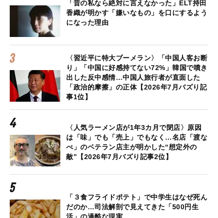
「昔の私なら絶対に言えなかった」ELT持田
香織が明かす「嫌いなもの」を口にするよう
になった理由
〈習近平に特大ブーメラン〉「中国人客お断
り」「中国に好感持てない72%」韓国で噴き
出した反中感情…中国人旅行者が直面した
「政治的摩擦」の正体【2026年7月バズり記
事1位】
〈人気ラーメン店が1年3カ月で閉店〉原因
は「味」でも「売上」でもなく…名店「渡な
べ」のベテラン店主が明かした“想定外の
敵”【2026年7月バズり記事2位】
「３食フライドポテト」で中学生はなぜ死ん
だのか…司法解剖で見えてきた「500円生
活」の過酷な現実