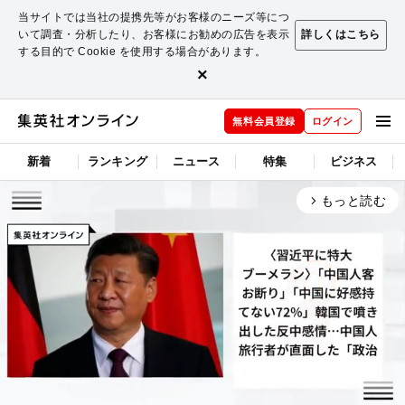
当サイトでは当社の提携先等がお客様のニーズ等につ
いて調査・分析したり、お客様にお勧めの広告を表示
詳しくはこちら
する目的で Cookie を使用する場合があります。
×
無料会員登録
ログイン
新着
ランキング
ニュース
特集
ビジネス
もっと読む
arrow_forward_ios