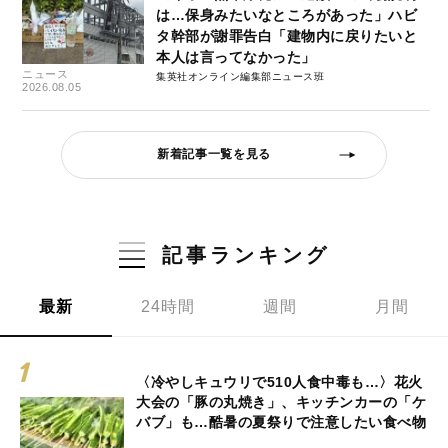
は…保身みたいなところがあった」ハビ
タ幹部が謝罪告白「建物内に戻りたいと
本人は言ってなかった」
ニュース
集英社オンライン編集部ニュース班
2026.08.05
新着記事一覧を見る
記事ランキング
最新
24時間
週間
月間
〈冷やしキュウリで510人食中毒も…〉花火
大会の「豚の丸焼き」、キッチンカーの「ケ
バブ」も…酷暑の夏祭りで注意したい食べ物