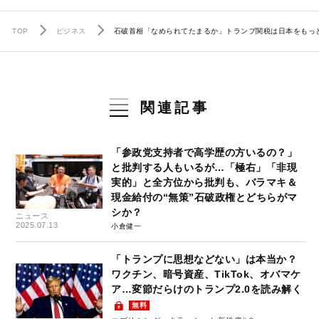
TOP
ビジネス
石破首相「なめられてたまるか」トランプ関税は日本をもっ
関連記事
「参政党支持者で高学歴の方いるの？」
と批判する人もいるが…「極右」「非現
実的」と全方位から批判も、バラマキ＆
現金給付の“無策”石破政権とどちらがマ
シか？
ニュース
2025.07.13
小倉健一
「トランプに思想などない」は本当か？
ワクチン、暗号資産、TikTok、オバマケ
ア…変節だらけのトランプ2.0を読み解く
無料