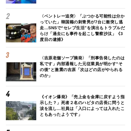
〈ベントレー追突〉「ぶつかる可能性は分か
っていた」韓国籍の刺青男が7台に衝突し逃
走…SNSで“セレブ生活”を演出もトラブルだ
らけ「過去にも事件を起こし警察沙汰」《3
度目の逮捕》
〈吉原老舗ソープ摘発〉「刑事告発したのは
私です」内部通報した元従業員が明かす“そ
の後”と激震の吉原「次はどの店がやられる
のか」
《イオン爆発》「売上金を金庫に戻すよう指
示した？」死者２名のハビタの店長に問うと
涙を流し…社員は「入口によっては入れたこ
ともあったようです」