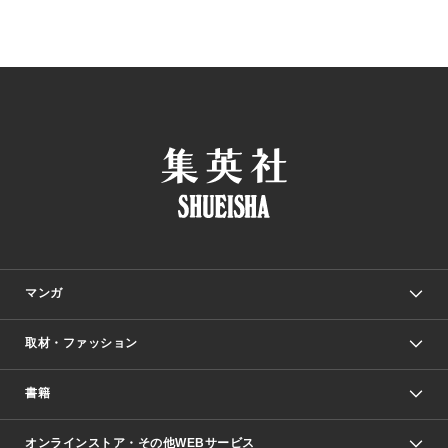
マンガ
取材・ファッション
少年マンガ
週刊少年ジャンプ
書籍
ファッション・美容
青年マンガ
ジャンプSQ.
Seventeen
週刊ヤングジャンプ
オンラインストア・その他WEBサービス
文芸・文庫・総合