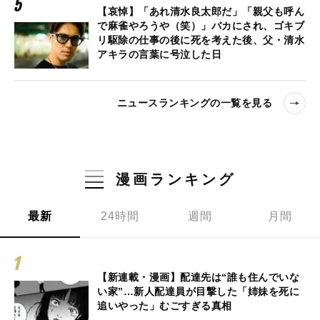
【哀悼】「あれ清水良太郎だ」「親父も呼ん
で麻雀やろうや（笑）」バカにされ、ゴキブ
リ駆除の仕事の後に死を考えた後、父・清水
アキラの言葉に号泣した日
ニュースランキングの一覧を見る
漫画ランキング
最新
24時間
週間
月間
【新連載・漫画】配達先は“誰も住んでいな
い家”…新人配達員が目撃した「姉妹を死に
追いやった」むごすぎる真相