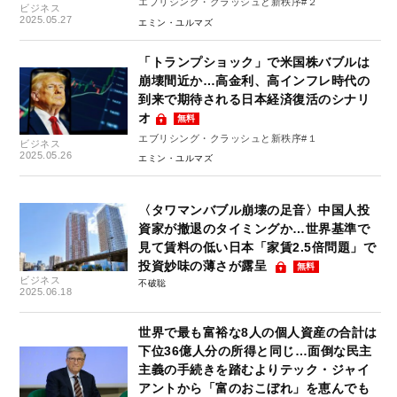
エブリシング・クラッシュと新秩序#２
ビジネス
2025.05.27
エミン・ユルマズ
「トランプショック」で米国株バブルは
崩壊間近か…高金利、高インフレ時代の
到来で期待される日本経済復活のシナリ
オ
無料
エブリシング・クラッシュと新秩序#１
ビジネス
2025.05.26
エミン・ユルマズ
〈タワマンバブル崩壊の足音〉中国人投
資家が撤退のタイミングか…世界基準で
見て賃料の低い日本「家賃2.5倍問題」で
投資妙味の薄さが露呈
無料
ビジネス
不破聡
2025.06.18
世界で最も富裕な8人の個人資産の合計は
下位36億人分の所得と同じ…面倒な民主
主義の手続きを踏むよりテック・ジャイ
アントから「富のおこぼれ」を恵んでも