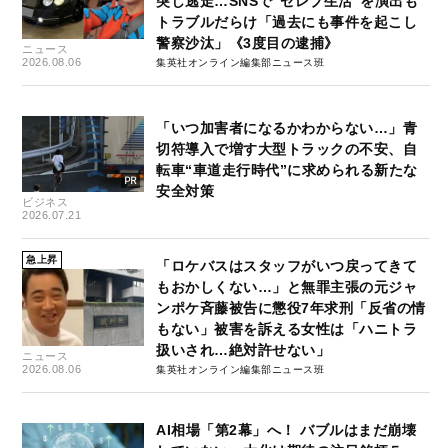
突し逃走…SNSで“セレブ生活”を演出も
トラブルだらけ「過去にも事件を起こし
警察沙汰」《3度目の逮捕》
ニュース
2026.08.06
集英社オンライン編集部ニュース班
「いつ加害者になるかわからない…」青
切符導入で増す大型トラックの不安、自
転車“車道走行時代”に求められる新たな
安全対策
ビジネス
2026.07.21
急上昇
「ロケバスはスタッフがいつ戻ってきて
もおかしくない…」と無罪主張の元ジャ
ンポケ斉藤被告に懲役7年求刑「反省の情
もない」被害を訴える女性は「ハニトラ
扱いされ…絶対許せない」
ニュース
2026.08.06
集英社オンライン編集部ニュース班
AI相場「第2幕」へ！ バブルはまだ崩壊