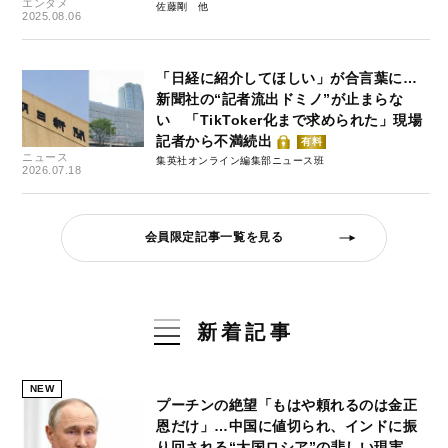
エンタメ
佐藤剛
2025.08.06
「日経に紹介してほしい」が合言葉に…
新聞社の“記者流出ドミノ”が止まらな
い 「TikToker化まで求められた」現場
記者から不満続出
有料
ニュース
集英社オンライン編集部ニュース班
2026.07.18
会員限定記事一覧を見る
新着記事
NEW
プーチンの絶望「もはや頼れるのは金正
恩だけ」…中国に値切られ、インドに振
り回される“大国ロシア”の悲しい現実