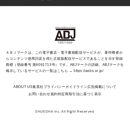
芸能・情報・スポーツ
少女マンガ
Vジャンプ
non-no Web
ヤングジャンプ定期購読デジタル
すばる
Myojo
オンラインストア
りぼん
学芸・ノンフィクション・新書
最強ジャンプ
女性マンガ
@BAILA
ヤンジャン＋
小説すばる
週プレNEWS
マーガレット
集英社OTOコンテンツ
集英社 学芸編集部
少年ジャンプ＋
その他WEBサービス
クッキー
ライトノベル・ノベライズ
MAQUIA ONLINE
となりのヤングジャンプ
集英社 文芸ステーション
週プレ グラジャパ！
別冊マーガレット
SHUEISHA MANGA-ART HERITAGE
集英社 ビジネス書
ゼブラック
ココハナ
SHUEISHA ADNAVI
SPUR.JP
集英社Webマガジン Cobalt
グランドジャンプ
web 集英社文庫
キッズ
web Sportiva
マンガMee
ジャンプキャラクターズストア
集英社新書
ジャンプルーキー！
月刊オフィスユー
ＡＢＪマークは、この電子書店・電子書籍配信サービスが、著作権者か
EDITOR'S LAB
LEE
集英社オレンジ文庫
ウルトラジャンプ
青春と読書
パラスポ＋！
らコンテンツ使用許諾を得た正規版配信サービスであることを示す登録
集英社みらい文庫
リマコミ＋
HAPPY PLUS STORE
集英社新書プラス
ジャンプTOON
商標（登録番号 第6091713号）です。ABJマークの詳細、ABJマークを
Marisol
シフォン文庫
アジア人物史
S-KIDS.LAND
マンガMeets
掲示しているサービスの一覧はこちら →
https://aebs.or.jp/
shueisha vox
よみタイ
S-MANGA
Web éclat
ダッシュエックス文庫
LEEマルシェ
kotoba
集英社ジャンプリミックス
ABOUT US
集英社プライバシーガイドライン
広告掲載について
T JAPAN:The New York Times Style Magazine
JUMP j BOOKS
お問い合わせ
規約
特定商取引法に基づく表示
SHOP Marisol
e!集英社
集英社コミック文庫
集英社女性誌ポータル
éclat premium
imidas
MEN'S NON-NO WEB
SHUEISHA Inc. All Right Reserved.
mirabella
UOMO
mirabella homme