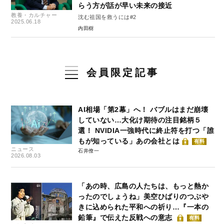
らう方が話が早い未来の接近
教養・カルチャー
沈む祖国を救うには#2
2025.06.18
内田樹
会員限定記事
AI相場「第2幕」へ！ バブルはまだ崩壊
していない…大化け期待の注目銘柄５
選！ NVIDIA一強時代に終止符を打つ「誰
もが知っている」あの会社とは
有料
ニュース
石井僚一
2026.08.03
「あの時、広島の人たちは、もっと熱か
ったのでしょうね」美空ひばりのつぶや
きに込められた平和への祈り…『一本の
鉛筆』で伝えた反戦への意志
有料