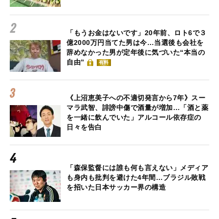
「もうお金はないです」20年前、ロト6で３
億2000万円当てた男は今…当選後も会社を
辞めなかった男が定年後に気づいた“本当の
自由”
有料
《上沼恵美子への不適切発言から7年》スー
マラ武智、誹謗中傷で酒量が増加…「酒と薬
を一緒に飲んでいた」アルコール依存症の
日々を告白
「森保監督には誰も何も言えない」メディア
も身内も批判を避けた4年間…ブラジル敗戦
を招いた日本サッカー界の構造