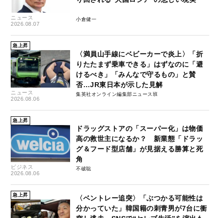
ニュース
小倉健一
2026.08.07
急上昇
〈満員山手線にベビーカーで炎上〉「折
りたたまず乗車できる」はずなのに「避
けるべき」「みんなで守るもの」と賛
否…JR東日本が示した見解
ニュース
集英社オンライン編集部ニュース班
2026.08.06
急上昇
ドラッグストアの「スーパー化」は物価
高の救世主になるか？ 新業態「ドラッ
グ＆フード型店舗」が見据える勝算と死
角
ビジネス
不破聡
2026.08.06
急上昇
〈ベントレー追突〉「ぶつかる可能性は
分かっていた」韓国籍の刺青男が7台に衝