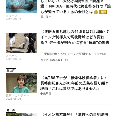
していない…大化け期待の注目銘柄５
選！ NVIDIA一強時代に終止符を打つ「誰
もが知っている」あの会社とは
有料
ニュース
石井僚一
2026.08.03
〈逆転＆勝ち越しの44.5％は7回以降〉7
イニング制導入で高校野球はどう変わ
る？ データが明らかにする“短縮”の弊害
「7回制が奪うもの-データが証明するドラマの消
スポーツ
失-」
2026.08.06
ゴジキ（@godziki_55）
急上昇
〈元TBSアナが「被爆体験伝承者」に〉
長峰由紀さんが81年前の広島を語り継ぐ
理由「これは昔話ではありません」
中島早苗
教養・カルチャー
2026.08.06
急上昇
〈イオン熊本爆発〉「遺族への当初説明