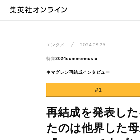
教
2024.08.25
エンタメ
特集
2024summermusic
キマグレン再結成インタビュー
#1
再結成を発表した
たのは他界した母