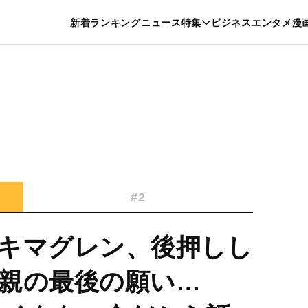
特集一覧を見る
漫画一覧を見る
新着
ランキング
ニュース
特集
ビジネス
エンタメ
漫
養・カルチャー
暮らし
スポーツ
ヘルスケア
美容
グルメ
#2
キマグレン、後押しし
親の最後の願い…