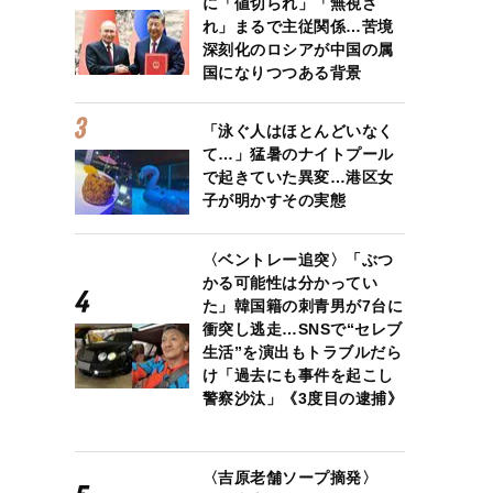
に「値切られ」「無視さ
れ」まるで主従関係…苦境
深刻化のロシアが中国の属
国になりつつある背景
「泳ぐ人はほとんどいなく
て…」猛暑のナイトプール
で起きていた異変…港区女
子が明かすその実態
〈ベントレー追突〉「ぶつ
かる可能性は分かってい
た」韓国籍の刺青男が7台に
衝突し逃走…SNSで“セレブ
生活”を演出もトラブルだら
け「過去にも事件を起こし
警察沙汰」《3度目の逮捕》
〈吉原老舗ソープ摘発〉