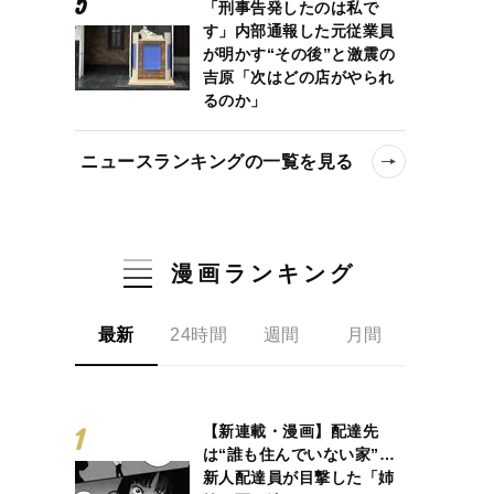
「刑事告発したのは私で
す」内部通報した元従業員
が明かす“その後”と激震の
吉原「次はどの店がやられ
るのか」
ニュースランキングの一覧を見る
漫画ランキング
最新
24時間
週間
月間
【新連載・漫画】配達先
は“誰も住んでいない家”…
新人配達員が目撃した「姉