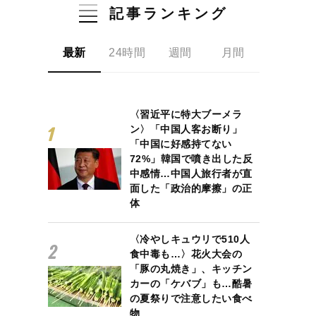
記事ランキング
最新
24時間
週間
月間
〈習近平に特大ブーメラ
ン〉「中国人客お断り」
「中国に好感持てない
72%」韓国で噴き出した反
中感情…中国人旅行者が直
面した「政治的摩擦」の正
体
〈冷やしキュウリで510人
食中毒も…〉花火大会の
「豚の丸焼き」、キッチン
カーの「ケバブ」も…酷暑
の夏祭りで注意したい食べ
物