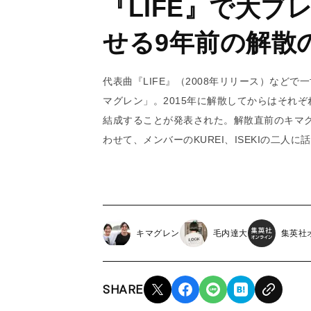
『LIFE』で大
せる9年前の解散
代表曲『LIFE』（2008年リリース）など
マグレン」。2015年に解散してからはそれ
結成することが発表された。解散直前のキマ
わせて、メンバーのKUREI、ISEKIの二人
キマグレン
毛内達大
集英社
SHARE