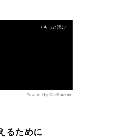
もっと読む
arrow_forward_ios
Powered by 
GliaStudios
M
u
t
えるために
e