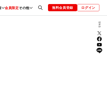
無料会員登録
ログイン
画
会員限定
その他
ファッション
恋愛・結婚
編集部
お知らせ