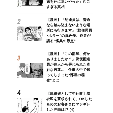
妹を死に追いやった」むご
すぎる真相
【漫画】「配達員は、普通
なら踏み込まないような場
所にも行きます」“郵便局員
×ホラー”の異色作、作者が
語る“怪異の原点”
【漫画】「この部屋、何か
ありましたか？」郵便配達
員が住人から尋ねられた奇
妙な言葉… 仕事の中で知
ってしまった“部屋の秘
密”とは
【風俗嬢として初仕事】着
衣即を要求されて、OKした
もののお客さまにマジギレ
した理由は!? (4)