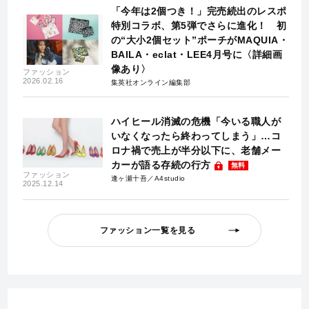
「今年は2個つき！」完売続出のレスポ
特別コラボ、第5弾でさらに進化！ 初
の“大小2個セット”ポーチがMAQUIA・
BAILA・eclat・LEE4月号に〈詳細画
像あり〉
ファッション
2026.02.16
集英社オンライン編集部
ハイヒール消滅の危機「今いる職人が
いなくなったら終わってしまう」…コ
ロナ禍で売上が半分以下に、老舗メー
カーが語る存続の行方
無料
ファッション
逢ヶ瀬十吾／A4studio
2025.12.14
ファッション一覧を見る