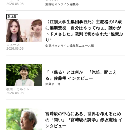
ニュース
2026.08.08
集英社オンライン編集部
急上昇
〈江別大学生集団暴行死〉主犯格の18歳
に無期懲役「自分はやってねぇ。誰かが
トドメさした」裁判で明かされた“他責ぶ
り”
ニュース
集英社オンライン編集部ニュース班
2026.08.08
「〈保る〉とは何か」『汽笛、聞こえ
る』佐藤雫 インタビュー
佐藤雫
教養・カルチャー
2026.08.08
宮﨑駿の中心にある、世界を考えるため
の「問い」『宮﨑駿の詩学』赤坂憲雄 イ
ンタビュー