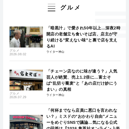
グルメ
「暗黒汁」で愛され50年以上…深夜2時
開店の老舗立ち食いそば店、店主が守
り続ける"変えない味"と裏で店を支え
るAI
グルメ
ライター神山
2026.08.02
「チェーン店なのに味が違う？」人気
芸人が絶賛、売上1.2倍に…富士そ
ば“乱切り蕎麦”と「あの店だけ妙にう
まい」の真相
グルメ
ライター神山
2026.07.29
「何杯までなら店員に悪口を言われな
い？」ミスドの“おかわり自由”メニュ
ーをめぐりSNSで議論…気になる公式
の回答は【2026 集英社オンライン上半