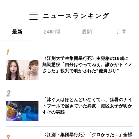
ニュースランキング
最新
24時間
週間
月間
〈江別大学生集団暴行死〉主犯格の18歳に
無期懲役「自分はやってねぇ。誰かがトドメ
さした」裁判で明かされた“他責ぶり”
「泳ぐ人はほとんどいなくて…」猛暑のナイ
トプールで起きていた異変…港区女子が明か
すその実態
〈江別・集団暴行死〉「グロかった…」全裸