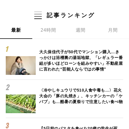
記事ランキング
最新
24時間
週間
月間
大久保佳代子が50代でマンション購入…き
っかけは浴槽裏の湯垢地獄、「レギュラー番
組が多いほどローンを組みやすい」不動産屋
に言われた“芸能人ならではの事情”
〈冷やしキュウリで510人食中毒も…〉花火
大会の「豚の丸焼き」、キッチンカーの「ケ
バブ」も…酷暑の夏祭りで注意したい食べ物
【5日前のパスタを食べた20歳の学生が死