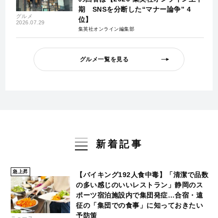
期 SNSを分断した“マナー論争” 4
グルメ
位】
2026.07.29
集英社オンライン編集部
グルメ一覧を見る
新着記事
急上昇
【バイキング192人食中毒】「清潔で品数
の多い感じのいいレストラン」静岡のス
ポーツ宿泊施設内で集団発症…合宿・遠
征の「集団での食事」に知っておきたい
予防策