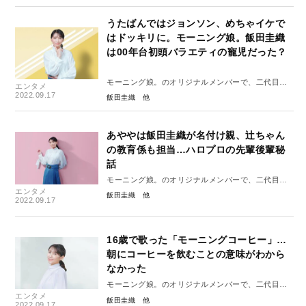
うたばんではジョンソン、めちゃイケで
はドッキリに。モーニング娘。飯田圭織
は00年台初頭バラエティの寵児だった？
モーニング娘。のオリジナルメンバーで、二代目リ
エンタメ
ーダー飯田圭織の半生・後編
2022.09.17
飯田圭織
あややは飯田圭織が名付け親、辻ちゃん
の教育係も担当…ハロプロの先輩後輩秘
話
モーニング娘。のオリジナルメンバーで、二代目リ
エンタメ
ーダー飯田圭織の半生・中編
飯田圭織
2022.09.17
16歳で歌った「モーニングコーヒー」…
朝にコーヒーを飲むことの意味がわから
なかった
モーニング娘。のオリジナルメンバーで、二代目リ
エンタメ
ーダー飯田圭織の葛藤・前編
飯田圭織
2022.09.17