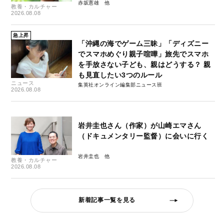
赤坂憲雄
教養・カルチャー
2026.08.08
急上昇
「沖縄の海でゲーム三昧」「ディズニー
でスマホめぐり親子喧嘩」旅先でスマホ
を手放さない子ども、親はどうする？ 親
も見直したい3つのルール
ニュース
集英社オンライン編集部ニュース班
2026.08.08
岩井圭也さん（作家）が山崎エマさん
（ドキュメンタリー監督）に会いに行く
岩井圭也
教養・カルチャー
2026.08.08
新着記事一覧を見る