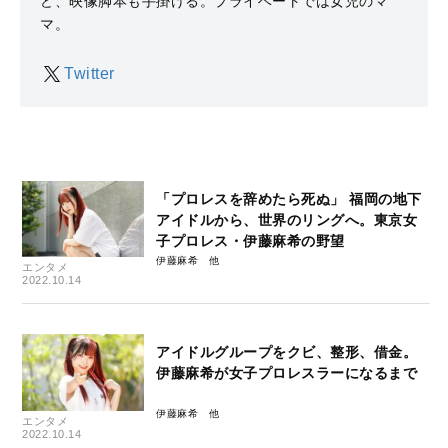
ど、映像脚本も手掛ける。プライベートでは女児のマ
マ。
Twitter
「プロレスを辞めたら死ぬ」 福岡の地下
アイドルから、世界のリングへ。東京女
子プロレス・伊藤麻希の野望
伊藤麻希
エンタメ
2022.10.14
アイドルグループをクビ、整形、借金。
伊藤麻希が女子プロレスラーになるまで
伊藤麻希
エンタメ
2022.10.14