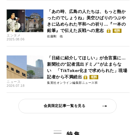
「あの時、広島の人たちは、もっと熱か
ったのでしょうね」美空ひばりのつぶや
きに込められた平和への祈り…『一本の
鉛筆』で伝えた反戦への意志
有料
エンタメ
佐藤剛
2025.08.06
「日経に紹介してほしい」が合言葉に…
新聞社の“記者流出ドミノ”が止まらな
い 「TikToker化まで求められた」現場
記者から不満続出
有料
ニュース
集英社オンライン編集部ニュース班
2026.07.18
会員限定記事一覧を見る
特集