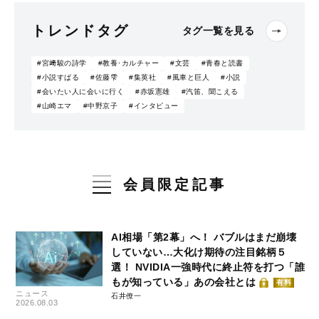
トレンドタグ
タグ一覧を見る
#宮﨑駿の詩学
#教養･カルチャー
#文芸
#青春と読書
#小説すばる
#佐藤雫
#集英社
#風車と巨人
#小説
#会いたい人に会いに行く
#赤坂憲雄
#汽笛、聞こえる
#山崎エマ
#中野京子
#インタビュー
会員限定記事
AI相場「第2幕」へ！ バブルはまだ崩壊
していない…大化け期待の注目銘柄５
選！ NVIDIA一強時代に終止符を打つ「誰
もが知っている」あの会社とは
有料
ニュース
石井僚一
2026.08.03