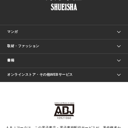
マンガ
取材・ファッション
少年マンガ
週刊少年ジャンプ
書籍
ファッション・美容
青年マンガ
ジャンプSQ.
Seventeen
週刊ヤングジャンプ
オンラインストア・その他WEBサービス
文芸・文庫・総合
芸能・情報・スポーツ
少女マンガ
Vジャンプ
non-no Web
ヤングジャンプ定期購読デジタル
すばる
Myojo
オンラインストア
りぼん
学芸・ノンフィクション・新書
最強ジャンプ
女性マンガ
@BAILA
ヤンジャン＋
小説すばる
週プレNEWS
マーガレット
集英社OTOコンテンツ
集英社 学芸編集部
少年ジャンプ＋
その他WEBサービス
クッキー
ライトノベル・ノベライズ
MAQUIA ONLINE
となりのヤングジャンプ
集英社 文芸ステーション
週プレ グラジャパ！
別冊マーガレット
SHUEISHA MANGA-ART HERITAGE
集英社 ビジネス書
ゼブラック
ココハナ
SHUEISHA ADNAVI
SPUR.JP
集英社Webマガジン Cobalt
グランドジャンプ
web 集英社文庫
キッズ
web Sportiva
マンガMee
ジャンプキャラクターズストア
集英社新書
ジャンプルーキー！
月刊オフィスユー
ＡＢＪマークは、この電子書店・電子書籍配信サービスが、著作権者か