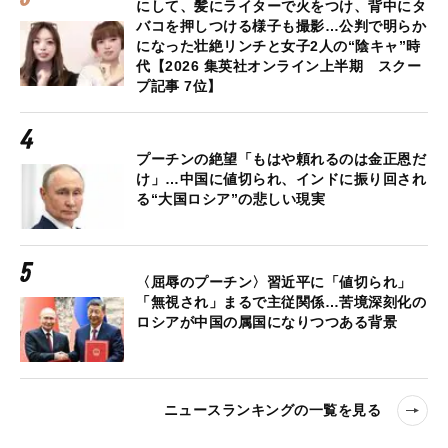
にして、髪にライターで火をつけ、背中にタ
バコを押しつける様子も撮影…公判で明らか
になった壮絶リンチと女子2人の“陰キャ”時
代【2026 集英社オンライン上半期 スクー
プ記事 7位】
プーチンの絶望「もはや頼れるのは金正恩だ
け」…中国に値切られ、インドに振り回され
る“大国ロシア”の悲しい現実
〈屈辱のプーチン〉習近平に「値切られ」
「無視され」まるで主従関係…苦境深刻化の
ロシアが中国の属国になりつつある背景
ニュースランキングの一覧を見る