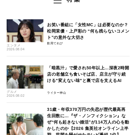
お笑い番組に「女性MC」は必要なのか？
松岡茉優・上戸彩の “何も残らないコメン
ト”の意外な大切さ
飲用てれび
エンタメ
2026.08.04
「暗黒汁」で愛され50年以上…深夜2時開
店の老舗立ち食いそば店、店主が守り続
ける"変えない味"と裏で店を支えるAI
グルメ
ライター神山
2026.08.02
31歳・年収370万円の失恋が歴代最高再
生回数に…『ザ・ノンフィクション』な
ぜ“何も起きない婚活”が114万人の心を動
かしたのか【2026 集英社オンライン上半
期 世間を騒がせたテレビ番組 1位】