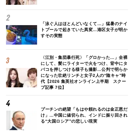
「泳ぐ人はほとんどいなくて…」猛暑のナイ
トプールで起きていた異変…港区女子が明か
すその実態
〈江別・集団暴行死〉「グロかった…」全裸
にして、髪にライターで火をつけ、背中にタ
バコを押しつける様子も撮影…公判で明らか
になった壮絶リンチと女子2人の“陰キャ”時
代【2026 集英社オンライン上半期 スクー
プ記事 7位】
プーチンの絶望「もはや頼れるのは金正恩だ
け」…中国に値切られ、インドに振り回され
る“大国ロシア”の悲しい現実