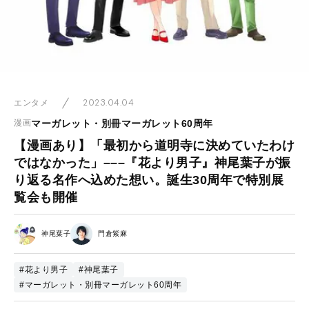
2023.04.04
エンタメ
マーガレット・別冊マーガレット60周年
漫画
【漫画あり】「最初から道明寺に決めていたわけ
ではなかった」–––『花より男子』神尾葉子が振
り返る名作へ込めた想い。誕生30周年で特別展
覧会も開催
神尾葉子
門倉紫麻
#花より男子
#神尾葉子
#マーガレット・別冊マーガレット60周年