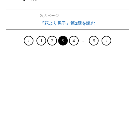
次のページ
『花より男子』第1話を読む
1
2
3
4
6