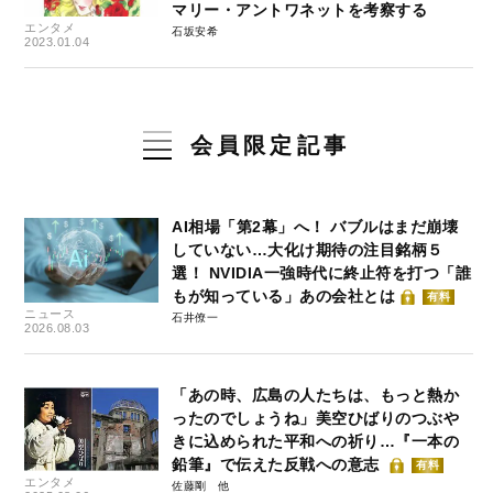
マリー・アントワネットを考察する
エンタメ
石坂安希
2023.01.04
会員限定記事
AI相場「第2幕」へ！ バブルはまだ崩壊
していない…大化け期待の注目銘柄５
選！ NVIDIA一強時代に終止符を打つ「誰
もが知っている」あの会社とは
有料
ニュース
石井僚一
2026.08.03
「あの時、広島の人たちは、もっと熱か
ったのでしょうね」美空ひばりのつぶや
きに込められた平和への祈り…『一本の
鉛筆』で伝えた反戦への意志
有料
エンタメ
佐藤剛