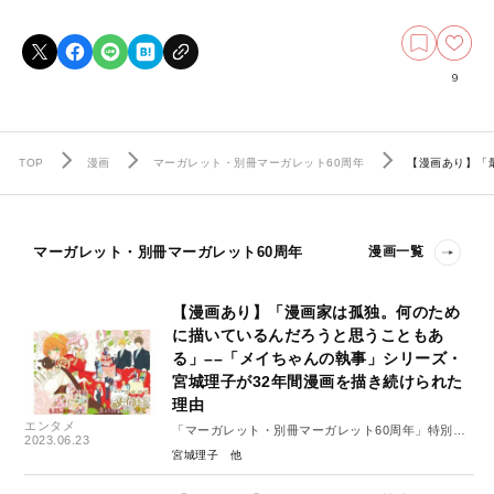
9
TOP
漫画
マーガレット・別冊マーガレット60周年
【漫画あり】「
マーガレット・別冊マーガレット60周年
漫画一覧
【漫画あり】「漫画家は孤独。何のため
に描いているんだろうと思うこともあ
る」––「メイちゃんの執事」シリーズ・
宮城理子が32年間漫画を描き続けられた
理由
エンタメ
「マーガレット・別冊マーガレット60周年」特別イ
2023.06.23
ンタビュー#７（後編）
宮城理子