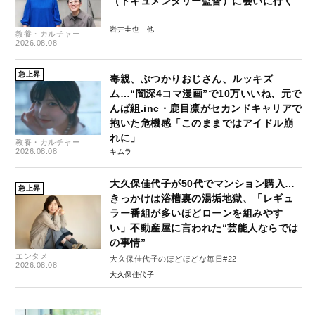
（ドキュメンタリー監督）に会いに行く
岩井圭也
教養・カルチャー
2026.08.08
急上昇
毒親、ぶつかりおじさん、ルッキズ
ム…“闇深4コマ漫画”で10万いいね、元で
んぱ組.inc・鹿目凛がセカンドキャリアで
抱いた危機感「このままではアイドル崩
れに」
教養・カルチャー
2026.08.08
キムラ
大久保佳代子が50代でマンション購入…
急上昇
きっかけは浴槽裏の湯垢地獄、「レギュ
ラー番組が多いほどローンを組みやす
い」不動産屋に言われた“芸能人ならでは
の事情”
エンタメ
大久保佳代子のほどほどな毎日#22
2026.08.08
大久保佳代子