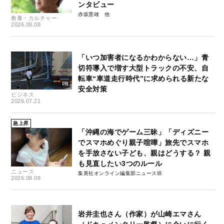
ンタビュー
赤坂憲雄
教養・カルチャー
2026.08.08
「いつ加害者になるかわからない…」青
切符導入で増す大型トラックの不安、自
転車“車道走行時代”に求められる新たな
安全対策
ビジネス
2026.07.21
急上昇
「沖縄の海でゲーム三昧」「ディズニー
でスマホめぐり親子喧嘩」旅先でスマホ
を手放さない子ども、親はどうする？ 親
も見直したい3つのルール
ニュース
集英社オンライン編集部ニュース班
2026.08.08
岩井圭也さん（作家）が山崎エマさん