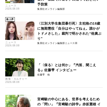
予防策
ニュース
2026.08.08
集英社オンライン編集部
急上昇
〈江別大学生集団暴行死〉主犯格の18歳
に無期懲役「自分はやってねぇ。誰かが
トドメさした」裁判で明かされた“他責ぶ
り”
ニュース
集英社オンライン編集部ニュース班
2026.08.08
「〈保る〉とは何か」『汽笛、聞こえ
る』佐藤雫 インタビュー
佐藤雫
教養・カルチャー
2026.08.08
宮﨑駿の中心にある、世界を考えるため
の「問い」『宮﨑駿の詩学』赤坂憲雄 イ