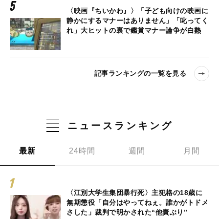
〈映画『ちいかわ』〉「子ども向けの映画に
静かにするマナーはありません」「叱ってく
れ」大ヒットの裏で鑑賞マナー論争が白熱
記事ランキングの一覧を見る
ニュースランキング
最新
24時間
週間
月間
〈江別大学生集団暴行死〉主犯格の18歳に
無期懲役「自分はやってねぇ。誰かがトドメ
さした」裁判で明かされた“他責ぶり”