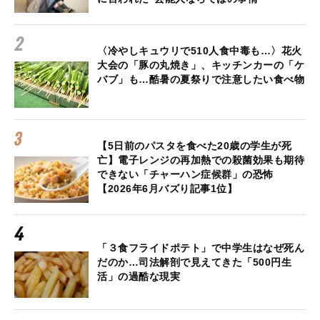
〈冷やしキュウリで510人食中毒も…〉花火
大会の「豚の丸焼き」、キッチンカーの「ケ
バブ」も…酷暑の夏祭りで注意したい食べ物
【5日前のパスタを食べた20歳の学生が死
亡】電子レンジの再加熱での殺菌効果も期待
できない「チャーハン症候群」の恐怖
【2026年6月バズり記事1位】
「３食フライドポテト」で中学生はなぜ死ん
だのか…司法解剖で見えてきた「500円生
活」の過酷な現実