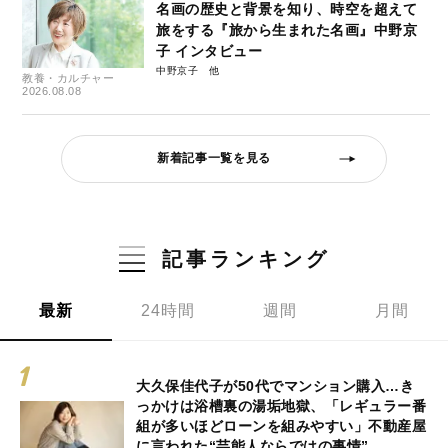
名画の歴史と背景を知り、時空を超えて
旅をする『旅から生まれた名画』中野京
子 インタビュー
中野京子
教養・カルチャー
2026.08.08
新着記事一覧を見る
記事ランキング
最新
24時間
週間
月間
大久保佳代子が50代でマンション購入…き
っかけは浴槽裏の湯垢地獄、「レギュラー番
組が多いほどローンを組みやすい」不動産屋
に言われた“芸能人ならではの事情”