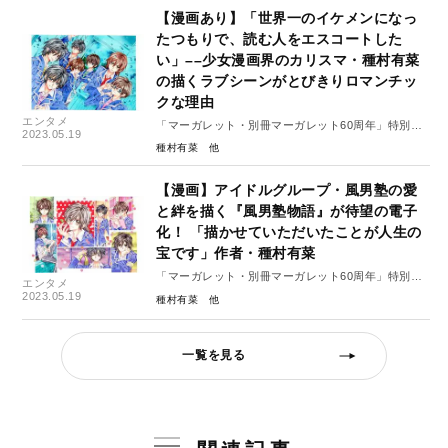
【漫画あり】「世界一のイケメンになっ
たつもりで、読む人をエスコートした
い」––少女漫画界のカリスマ・種村有菜
の描くラブシーンがとびきりロマンチッ
クな理由
エンタメ
「マーガレット・別冊マーガレット60周年」特別イ
2023.05.19
ンタビュー#5（後編）
種村有菜
【漫画】アイドルグループ・風男塾の愛
と絆を描く『風男塾物語』が待望の電子
化！ 「描かせていただいたことが人生の
宝です」作者・種村有菜
「マーガレット・別冊マーガレット60周年」特別イ
エンタメ
ンタビュー#5（前編）
2023.05.19
種村有菜
一覧を見る