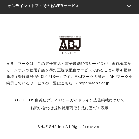
ジャンプSQ.
Seventeen
週刊ヤングジャンプ
オンラインストア・その他WEBサービス
文芸・文庫・総合
芸能・情報・スポーツ
少女マンガ
Vジャンプ
non-no Web
ヤングジャンプ定期購読デジタル
すばる
Myojo
オンラインストア
りぼん
学芸・ノンフィクション・新書
最強ジャンプ
女性マンガ
@BAILA
ヤンジャン＋
小説すばる
週プレNEWS
マーガレット
集英社OTOコンテンツ
集英社 学芸編集部
少年ジャンプ＋
その他WEBサービス
クッキー
ライトノベル・ノベライズ
MAQUIA ONLINE
となりのヤングジャンプ
集英社 文芸ステーション
週プレ グラジャパ！
別冊マーガレット
SHUEISHA MANGA-ART HERITAGE
集英社 ビジネス書
ゼブラック
ココハナ
SHUEISHA ADNAVI
SPUR.JP
集英社Webマガジン Cobalt
グランドジャンプ
web 集英社文庫
キッズ
web Sportiva
マンガMee
ジャンプキャラクターズストア
集英社新書
ジャンプルーキー！
月刊オフィスユー
ＡＢＪマークは、この電子書店・電子書籍配信サービスが、著作権者か
EDITOR'S LAB
LEE
集英社オレンジ文庫
ウルトラジャンプ
青春と読書
パラスポ＋！
らコンテンツ使用許諾を得た正規版配信サービスであることを示す登録
集英社みらい文庫
リマコミ＋
HAPPY PLUS STORE
集英社新書プラス
ジャンプTOON
商標（登録番号 第6091713号）です。ABJマークの詳細、ABJマークを
Marisol
シフォン文庫
アジア人物史
S-KIDS.LAND
マンガMeets
掲示しているサービスの一覧はこちら →
https://aebs.or.jp/
shueisha vox
よみタイ
S-MANGA
Web éclat
ダッシュエックス文庫
LEEマルシェ
kotoba
集英社ジャンプリミックス
ABOUT US
集英社プライバシーガイドライン
広告掲載について
T JAPAN:The New York Times Style Magazine
JUMP j BOOKS
お問い合わせ
規約
特定商取引法に基づく表示
SHOP Marisol
e!集英社
集英社コミック文庫
集英社女性誌ポータル
éclat premium
imidas
MEN'S NON-NO WEB
SHUEISHA Inc. All Right Reserved.
mirabella
UOMO