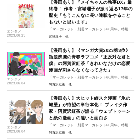
【漫画あり】『メイちゃんの執事DX』最
終巻！ 作者・宮城理子が振り返る17年の
歴史「もうこんなに長い連載をやること
もないと思います」
「マーガレット・別冊マーガレット60周年」特別イ
エンタメ
ンタビュー#7（前編）
2023.06.23
宮城理子
【漫画あり】《マンガ大賞2023第3位》
話題沸騰の青春ラブコメ『正反対な君と
僕』の阿賀沢紅茶「きれいなだけの恋愛
漫画が刺さらなくなってきた」
「マーガレット・別冊マーガレット60周年」特別イ
エンタメ
ンタビュー#6（後編）
2023.06.04
阿賀沢紅茶
【漫画あり】大ヒット縦スク漫画『氷の
城壁』が待望の単行本化！ ブレイク作
家・阿賀沢紅茶が語る「ウェブトゥーン
と紙の漫画」の違いと面白さ
「マーガレット・別冊マーガレット60周年」特別イ
エンタメ
ンタビュー#6（前編）
2023.06.04
阿賀沢紅茶