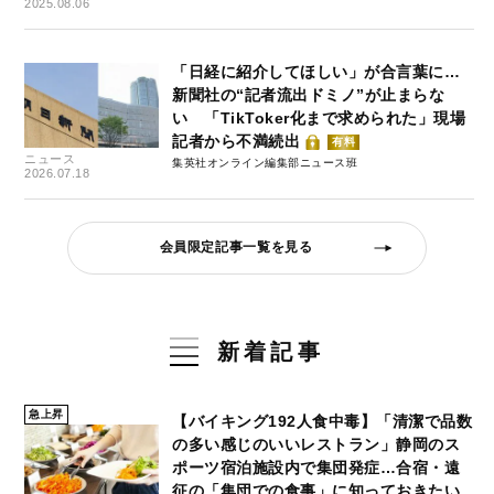
2025.08.06
「日経に紹介してほしい」が合言葉に…
新聞社の“記者流出ドミノ”が止まらな
い 「TikToker化まで求められた」現場
記者から不満続出
有料
ニュース
集英社オンライン編集部ニュース班
2026.07.18
会員限定記事一覧を見る
新着記事
急上昇
【バイキング192人食中毒】「清潔で品数
の多い感じのいいレストラン」静岡のス
ポーツ宿泊施設内で集団発症…合宿・遠
征の「集団での食事」に知っておきたい