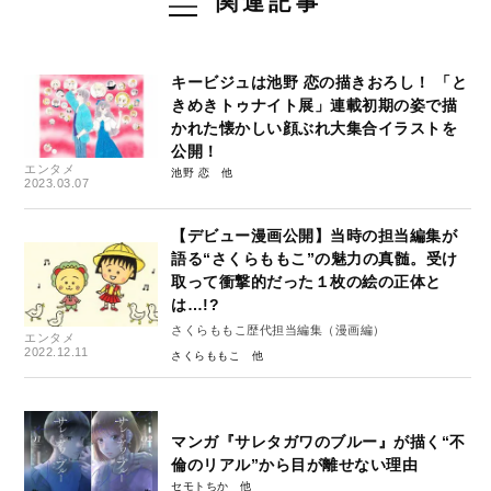
関連記事
キービジュは池野 恋の描きおろし！ 「と
きめきトゥナイト展」連載初期の姿で描
かれた懐かしい顔ぶれ大集合イラストを
公開！
エンタメ
池野 恋
2023.03.07
【デビュー漫画公開】当時の担当編集が
語る“さくらももこ”の魅力の真髄。受け
取って衝撃的だった１枚の絵の正体と
は…!?
さくらももこ歴代担当編集（漫画編）
エンタメ
2022.12.11
さくらももこ
マンガ『サレタガワのブルー』が描く“不
倫のリアル”から目が離せない理由
セモトちか