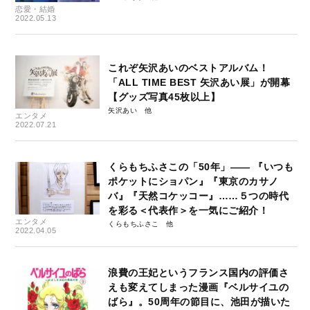
恋愛・結婚
2022.05.13
これぞ矢沢あいのベストアルバム！
「ALL TIME BEST 矢沢あい展」が開幕
【グッズ写真45枚以上】
矢沢あい
エンタメ
2022.07.21
くらもちふさこの「50年」—— 『いつも
ポケットにショパン』『東京のカサノ
バ』『天然コケッコー』……５つの時代
を彩る＜代表作＞を一気にご紹介！
エンタメ
くらもちふさこ
2022.04.05
浪費の王妃というフランス国内の評価さ
えも変えてしまった漫画『ベルサイユの
ばら』。50周年の節目に、池田が描いた