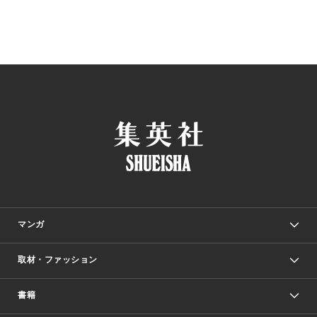
マンガ
取材・ファッション
少年マンガ
週刊少年ジャンプ
書籍
ファッション・美容
青年マンガ