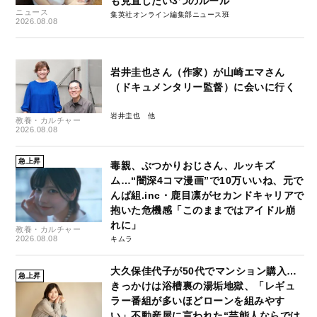
も見直したい3つのルール
ニュース
集英社オンライン編集部ニュース班
2026.08.08
岩井圭也さん（作家）が山崎エマさん
（ドキュメンタリー監督）に会いに行く
岩井圭也
教養・カルチャー
2026.08.08
急上昇
毒親、ぶつかりおじさん、ルッキズ
ム…“闇深4コマ漫画”で10万いいね、元で
んぱ組.inc・鹿目凛がセカンドキャリアで
抱いた危機感「このままではアイドル崩
れに」
教養・カルチャー
2026.08.08
キムラ
大久保佳代子が50代でマンション購入…
急上昇
きっかけは浴槽裏の湯垢地獄、「レギュ
ラー番組が多いほどローンを組みやす
い」不動産屋に言われた“芸能人ならでは