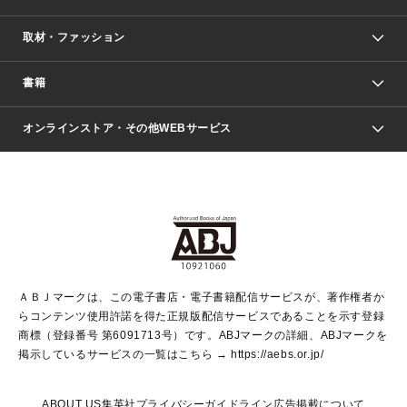
取材・ファッション
少年マンガ
週刊少年ジャンプ
書籍
ファッション・美容
青年マンガ
ジャンプSQ.
Seventeen
週刊ヤングジャンプ
オンラインストア・その他WEBサービス
文芸・文庫・総合
芸能・情報・スポーツ
少女マンガ
Vジャンプ
non-no Web
ヤングジャンプ定期購読デジタル
すばる
Myojo
オンラインストア
りぼん
学芸・ノンフィクション・新書
最強ジャンプ
女性マンガ
@BAILA
ヤンジャン＋
小説すばる
週プレNEWS
マーガレット
集英社OTOコンテンツ
集英社 学芸編集部
少年ジャンプ＋
その他WEBサービス
クッキー
ライトノベル・ノベライズ
MAQUIA ONLINE
となりのヤングジャンプ
集英社 文芸ステーション
週プレ グラジャパ！
別冊マーガレット
SHUEISHA MANGA-ART HERITAGE
集英社 ビジネス書
ゼブラック
ココハナ
SHUEISHA ADNAVI
SPUR.JP
集英社Webマガジン Cobalt
グランドジャンプ
web 集英社文庫
キッズ
web Sportiva
マンガMee
ジャンプキャラクターズストア
集英社新書
ジャンプルーキー！
月刊オフィスユー
ＡＢＪマークは、この電子書店・電子書籍配信サービスが、著作権者か
EDITOR'S LAB
LEE
集英社オレンジ文庫
ウルトラジャンプ
青春と読書
パラスポ＋！
らコンテンツ使用許諾を得た正規版配信サービスであることを示す登録
集英社みらい文庫
リマコミ＋
HAPPY PLUS STORE
集英社新書プラス
ジャンプTOON
商標（登録番号 第6091713号）です。ABJマークの詳細、ABJマークを
Marisol
シフォン文庫
アジア人物史
S-KIDS.LAND
マンガMeets
掲示しているサービスの一覧はこちら →
https://aebs.or.jp/
shueisha vox
よみタイ
S-MANGA
Web éclat
ダッシュエックス文庫
LEEマルシェ
kotoba
集英社ジャンプリミックス
ABOUT US
集英社プライバシーガイドライン
広告掲載について