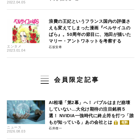
2022.04.05
浪費の王妃というフランス国内の評価さ
えも変えてしまった漫画『ベルサイユの
ばら』。50周年の節目に、池田が描いた
マリー・アントワネットを考察する
エンタメ
石坂安希
2023.01.04
会員限定記事
AI相場「第2幕」へ！ バブルはまだ崩壊
していない…大化け期待の注目銘柄５
選！ NVIDIA一強時代に終止符を打つ「誰
もが知っている」あの会社とは
有料
ニュース
石井僚一
2026.08.03