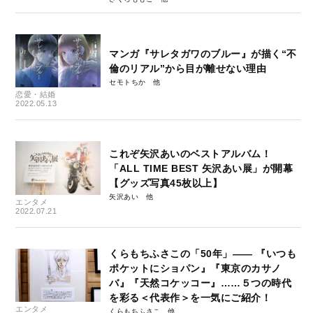
マンガ『サレタガワのブルー』が描く“不
倫のリアル”から目が離せない理由
セモトちか
恋愛・結婚
2022.05.13
これぞ矢沢あいのベストアルバム！
「ALL TIME BEST 矢沢あい展」が開幕
【グッズ写真45枚以上】
矢沢あい
エンタメ
2022.07.21
くらもちふさこの「50年」—— 『いつも
ポケットにショパン』『東京のカサノ
バ』『天然コケッコー』……５つの時代
を彩る＜代表作＞を一気にご紹介！
エンタメ
くらもちふさこ