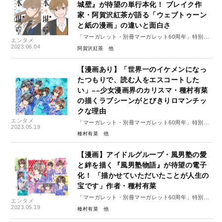
城壁』が待望の単行本化！ ブレイク作
家・阿賀沢紅茶が語る「ウェブトゥーン
と紙の漫画」の違いと面白さ
「マーガレット・別冊マーガレット60周年」特別イ
エンタメ
ンタビュー#6（前編）
2023.06.04
阿賀沢紅茶
【漫画あり】「世界一のイケメンになっ
たつもりで、読む人をエスコートした
い」––少女漫画界のカリスマ・種村有菜
の描くラブシーンがとびきりロマンチッ
クな理由
エンタメ
「マーガレット・別冊マーガレット60周年」特別イ
2023.05.19
ンタビュー#5（後編）
種村有菜
【漫画】アイドルグループ・風男塾の愛
と絆を描く『風男塾物語』が待望の電子
化！ 「描かせていただいたことが人生の
宝です」作者・種村有菜
「マーガレット・別冊マーガレット60周年」特別イ
エンタメ
ンタビュー#5（前編）
2023.05.19
種村有菜