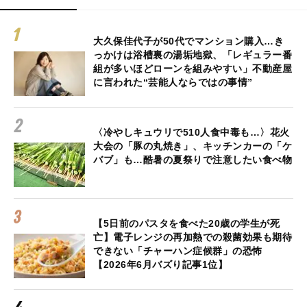
大久保佳代子が50代でマンション購入…き
っかけは浴槽裏の湯垢地獄、「レギュラー番
組が多いほどローンを組みやすい」不動産屋
に言われた“芸能人ならではの事情”
〈冷やしキュウリで510人食中毒も…〉花火
大会の「豚の丸焼き」、キッチンカーの「ケ
バブ」も…酷暑の夏祭りで注意したい食べ物
【5日前のパスタを食べた20歳の学生が死
亡】電子レンジの再加熱での殺菌効果も期待
できない「チャーハン症候群」の恐怖
【2026年6月バズり記事1位】