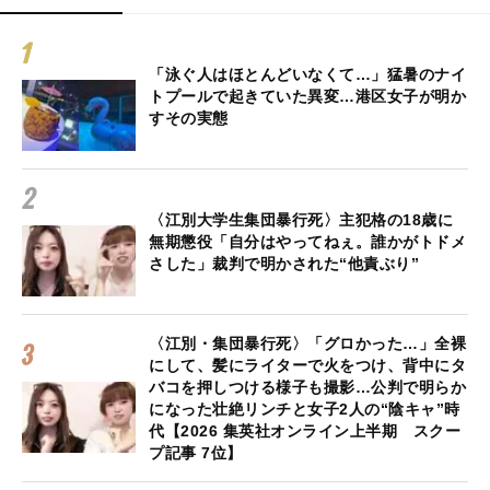
「泳ぐ人はほとんどいなくて…」猛暑のナイ
トプールで起きていた異変…港区女子が明か
すその実態
〈江別大学生集団暴行死〉主犯格の18歳に
無期懲役「自分はやってねぇ。誰かがトドメ
さした」裁判で明かされた“他責ぶり”
〈江別・集団暴行死〉「グロかった…」全裸
にして、髪にライターで火をつけ、背中にタ
バコを押しつける様子も撮影…公判で明らか
になった壮絶リンチと女子2人の“陰キャ”時
代【2026 集英社オンライン上半期 スクー
プ記事 7位】