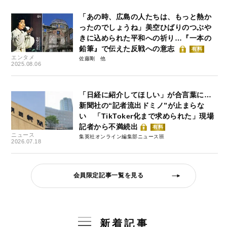
「あの時、広島の人たちは、もっと熱か
ったのでしょうね」美空ひばりのつぶや
きに込められた平和への祈り…『一本の
鉛筆』で伝えた反戦への意志
有料
エンタメ
佐藤剛
2025.08.06
「日経に紹介してほしい」が合言葉に…
新聞社の“記者流出ドミノ”が止まらな
い 「TikToker化まで求められた」現場
記者から不満続出
有料
ニュース
集英社オンライン編集部ニュース班
2026.07.18
会員限定記事一覧を見る
新着記事