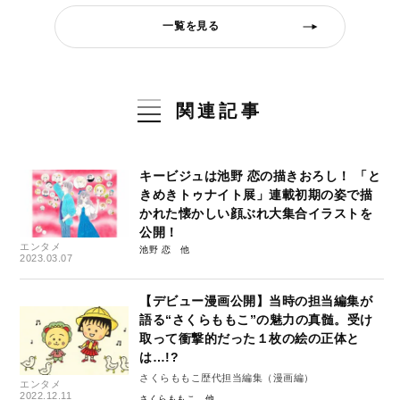
一覧を見る
関連記事
キービジュは池野 恋の描きおろし！ 「と
きめきトゥナイト展」連載初期の姿で描
かれた懐かしい顔ぶれ大集合イラストを
公開！
エンタメ
池野 恋
2023.03.07
【デビュー漫画公開】当時の担当編集が
語る“さくらももこ”の魅力の真髄。受け
取って衝撃的だった１枚の絵の正体と
は…!?
さくらももこ歴代担当編集（漫画編）
エンタメ
2022.12.11
さくらももこ