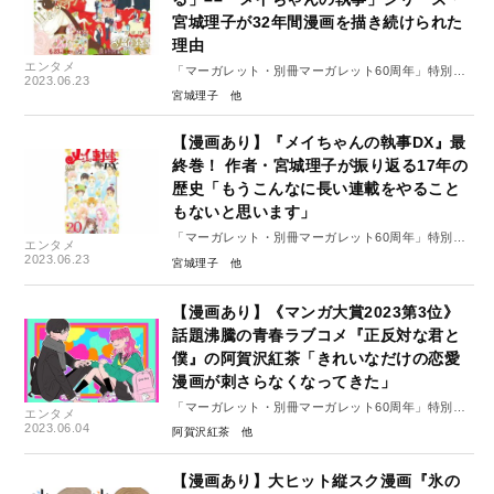
宮城理子が32年間漫画を描き続けられた
理由
エンタメ
「マーガレット・別冊マーガレット60周年」特別イ
2023.06.23
ンタビュー#７（後編）
宮城理子
【漫画あり】『メイちゃんの執事DX』最
終巻！ 作者・宮城理子が振り返る17年の
歴史「もうこんなに長い連載をやること
もないと思います」
「マーガレット・別冊マーガレット60周年」特別イ
エンタメ
ンタビュー#7（前編）
2023.06.23
宮城理子
【漫画あり】《マンガ大賞2023第3位》
話題沸騰の青春ラブコメ『正反対な君と
僕』の阿賀沢紅茶「きれいなだけの恋愛
漫画が刺さらなくなってきた」
「マーガレット・別冊マーガレット60周年」特別イ
エンタメ
ンタビュー#6（後編）
2023.06.04
阿賀沢紅茶
【漫画あり】大ヒット縦スク漫画『氷の