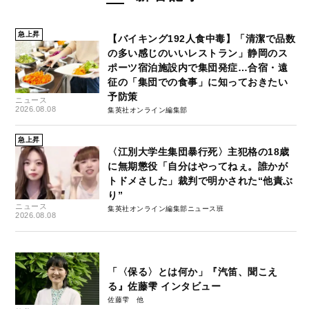
急上昇
【バイキング192人食中毒】「清潔で品数
の多い感じのいいレストラン」静岡のス
ポーツ宿泊施設内で集団発症…合宿・遠
征の「集団での食事」に知っておきたい
予防策
ニュース
2026.08.08
集英社オンライン編集部
急上昇
〈江別大学生集団暴行死〉主犯格の18歳
に無期懲役「自分はやってねぇ。誰かが
トドメさした」裁判で明かされた“他責ぶ
り”
ニュース
集英社オンライン編集部ニュース班
2026.08.08
「〈保る〉とは何か」『汽笛、聞こえ
る』佐藤雫 インタビュー
佐藤雫