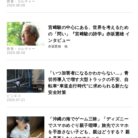
教養・カルチャー
2026.08.08
宮﨑駿の中心にある、世界を考えるため
の「問い」『宮﨑駿の詩学』赤坂憲雄 イ
ンタビュー
赤坂憲雄
教養・カルチャー
2026.08.08
「いつ加害者になるかわからない…」青
切符導入で増す大型トラックの不安、自
転車“車道走行時代”に求められる新たな
安全対策
ビジネス
2026.07.21
「沖縄の海でゲーム三昧」「ディズニー
でスマホめぐり親子喧嘩」旅先でスマホ
を手放さない子ども、親はどうする？ 親