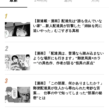
最新
24時間
週間
月間
【新連載・漫画】配達先は“誰も住んでいな
い家”…新人配達員が目撃した「姉妹を死に
追いやった」むごすぎる真相
【漫画】「配達員は、普通なら踏み込まない
ような場所にも行きます」“郵便局員×ホラ
ー”の異色作、作者が語る“怪異の原点”
【漫画】「この部屋、何かありましたか？」
郵便配達員が住人から尋ねられた奇妙な言
葉… 仕事の中で知ってしまった“部屋の秘
密”とは