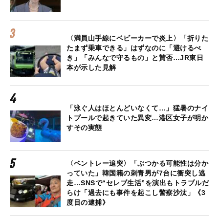
〈満員山手線にベビーカーで炎上〉「折りた
たまず乗車できる」はずなのに「避けるべ
き」「みんなで守るもの」と賛否…JR東日
本が示した見解
「泳ぐ人はほとんどいなくて…」猛暑のナイ
トプールで起きていた異変…港区女子が明か
すその実態
〈ベントレー追突〉「ぶつかる可能性は分か
っていた」韓国籍の刺青男が7台に衝突し逃
走…SNSで“セレブ生活”を演出もトラブルだ
らけ「過去にも事件を起こし警察沙汰」《3
度目の逮捕》