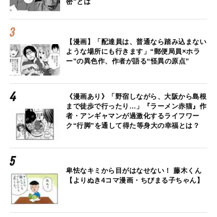
密”とは
【漫画】「配達員は、普通なら踏み込まない
ような場所にも行きます」“郵便局員×ホラ
ー”の異色作、作者が語る“怪異の原点”
《漫画あり》「野宿しながら、大阪から島根
まで徒歩で行ったり…」『ラーメン赤猫』作
者・アンギャマンが過激化するライフワー
ク“行脚”を通して得た等身大の幸福とは？
卑怯なキミから目がはなせない！ 藤木くん
【よりぬき4コマ漫画・ちびまる子ちゃん】