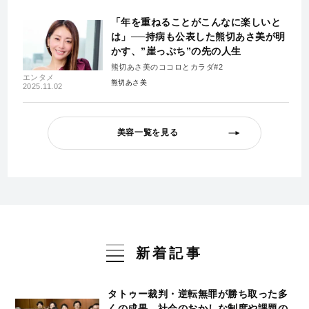
「年を重ねることがこんなに楽しいと
は」──持病も公表した熊切あさ美が明
かす、”崖っぷち”の先の人生
熊切あさ美のココロとカラダ#2
エンタメ
熊切あさ美
2025.11.02
美容一覧を見る
新着記事
タトゥー裁判・逆転無罪が勝ち取った多
くの成果…社会のおかしな制度や課題の