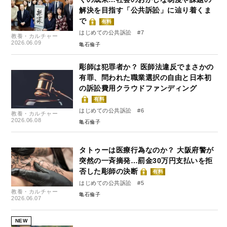
解決を目指す「公共訴訟」に辿り着くま
で
有料
はじめての公共訴訟 #7
教養・カルチャー
2026.06.09
亀石倫子
彫師は犯罪者か？ 医師法違反でまさかの
有罪、問われた職業選択の自由と日本初
の訴訟費用クラウドファンディング
有料
はじめての公共訴訟 #6
教養・カルチャー
2026.06.08
亀石倫子
タトゥーは医療行為なのか？ 大阪府警が
突然の一斉摘発…罰金30万円支払いを拒
否した彫師の決断
有料
はじめての公共訴訟 #5
教養・カルチャー
亀石倫子
2026.06.07
NEW