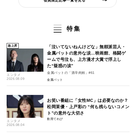
会員限定記事一覧を見る
特集
急上昇
「泣いてないねんけどな」無頼派芸人・
金属バットの意外な涙…映画館、格闘ゲ
ームで号泣も、上方漫才大賞で浮上し
た“疑惑の涙”
金属バットの「酒辛肉鮪」#61
エンタメ
2026.08.09
金属バット
お笑い番組に「女性MC」は必要なのか？
松岡茉優・上戸彩の “何も残らないコメン
ト”の意外な大切さ
飲用てれび
エンタメ
2026.08.04