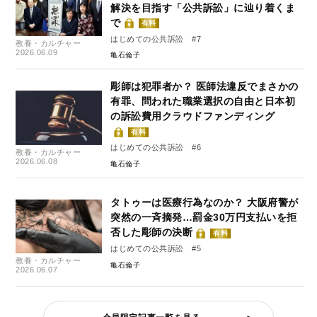
解決を目指す「公共訴訟」に辿り着くま
で
有料
はじめての公共訴訟 #7
教養・カルチャー
2026.06.09
亀石倫子
彫師は犯罪者か？ 医師法違反でまさかの
有罪、問われた職業選択の自由と日本初
の訴訟費用クラウドファンディング
有料
はじめての公共訴訟 #6
教養・カルチャー
2026.06.08
亀石倫子
タトゥーは医療行為なのか？ 大阪府警が
突然の一斉摘発…罰金30万円支払いを拒
否した彫師の決断
有料
はじめての公共訴訟 #5
教養・カルチャー
亀石倫子
2026.06.07