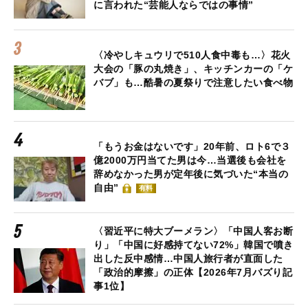
に言われた“芸能人ならではの事情”
〈冷やしキュウリで510人食中毒も…〉花火
大会の「豚の丸焼き」、キッチンカーの「ケ
バブ」も…酷暑の夏祭りで注意したい食べ物
「もうお金はないです」20年前、ロト6で３
億2000万円当てた男は今…当選後も会社を
辞めなかった男が定年後に気づいた“本当の
自由”
有料
〈習近平に特大ブーメラン〉「中国人客お断
り」「中国に好感持てない72%」韓国で噴き
出した反中感情…中国人旅行者が直面した
「政治的摩擦」の正体【2026年7月バズり記
事1位】