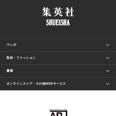
マンガ
取材・ファッション
少年マンガ
週刊少年ジャンプ
書籍
ファッション・美容
青年マンガ
ジャンプSQ.
Seventeen
週刊ヤングジャンプ
オンラインストア・その他WEBサービス
文芸・文庫・総合
芸能・情報・スポーツ
少女マンガ
Vジャンプ
non-no Web
ヤングジャンプ定期購読デジタル
すばる
Myojo
オンラインストア
りぼん
学芸・ノンフィクション・新書
最強ジャンプ
女性マンガ
@BAILA
ヤンジャン＋
小説すばる
週プレNEWS
マーガレット
集英社OTOコンテンツ
集英社 学芸編集部
少年ジャンプ＋
その他WEBサービス
クッキー
ライトノベル・ノベライズ
MAQUIA ONLINE
となりのヤングジャンプ
集英社 文芸ステーション