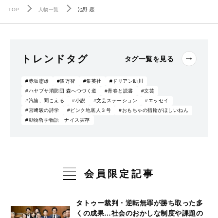
TOP
人物一覧
池野 恋
トレンドタグ
タグ一覧を見る
#赤坂憲雄
#俵万智
#集英社
#ドリアン助川
#ハヤブサ消防団 森へつづく道
#青春と読書
#文芸
#汽笛、聞こえる
#小説
#文芸ステーション
#エッセイ
#宮﨑駿の詩学
#ピンク地底人３号
#おもちゃの指輪がほしいねん
#動物哲学物語 ナイス実存
会員限定記事
タトゥー裁判・逆転無罪が勝ち取った多
くの成果…社会のおかしな制度や課題の