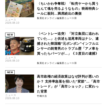
〈ちいかわ争奪戦〉「転売ヤーから買う
なんて魂を売るようなもの」映画特典シ
ールに殺到…満席続出の裏側
集英社オンライン編集部ニュース班
ニュース
2026.08.10
〈ベントレー追突〉「対立集団に追われ
NEW
ていた…」と供述も追尾車両はナシ、逮
捕された韓国籍“元ボンボン”インフルエ
ンサーの刺青男のトラブル歴「アメ車を
買ったらパーツが…」《３度目の逮捕》
ニュース
2026.08.10
集英社オンライン編集部ニュース班
NEW
高市政権の経済政策はなぜ評判が悪いの
か？ 支持率急落を招いた“変節”…「高市
トレード」が「高市ショック」に変わっ
た背景
ニュース
竹橋大吉
2026.08.10