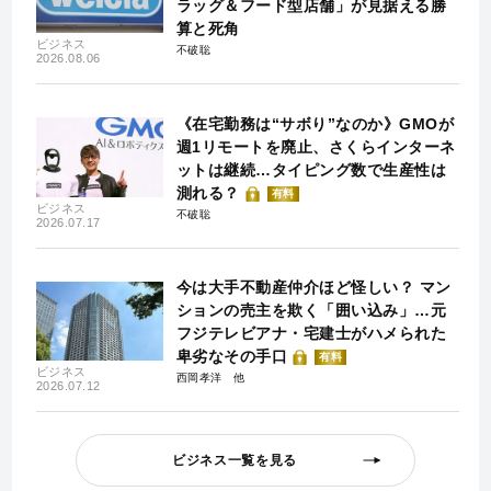
ラッグ＆フード型店舗」が見据える勝
算と死角
ビジネス
不破聡
2026.08.06
《在宅勤務は“サボり”なのか》GMOが
週1リモートを廃止、さくらインターネ
ットは継続…タイピング数で生産性は
測れる？
有料
ビジネス
不破聡
2026.07.17
今は大手不動産仲介ほど怪しい？ マン
ションの売主を欺く「囲い込み」…元
フジテレビアナ・宅建士がハメられた
卑劣なその手口
有料
ビジネス
西岡孝洋
2026.07.12
ビジネス一覧を見る