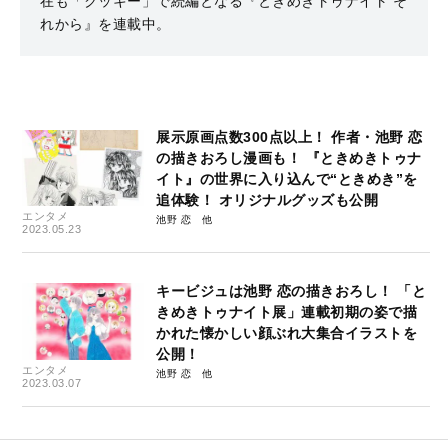
在も「クッキー」で続編となる『ときめきトゥナイト そ
れから』を連載中。
展示原画点数300点以上！ 作者・池野 恋
の描きおろし漫画も！ 『ときめきトゥナ
イト』の世界に入り込んで“ときめき”を
追体験！ オリジナルグッズも公開
エンタメ
池野 恋
2023.05.23
キービジュは池野 恋の描きおろし！ 「と
きめきトゥナイト展」連載初期の姿で描
かれた懐かしい顔ぶれ大集合イラストを
公開！
エンタメ
池野 恋
2023.03.07