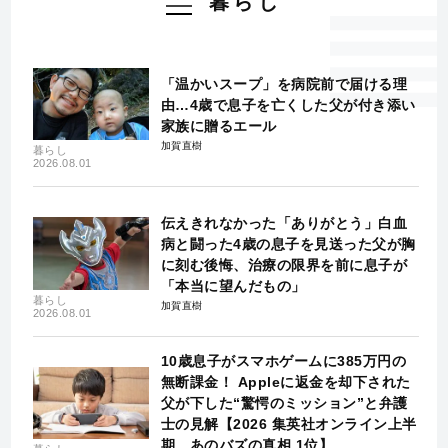
暮らし
「温かいスープ」を病院前で届ける理
由…4歳で息子を亡くした父が付き添い
家族に贈るエール
加賀直樹
暮らし
2026.08.01
伝えきれなかった「ありがとう」白血
病と闘った4歳の息子を見送った父が胸
に刻む後悔、治療の限界を前に息子が
「本当に望んだもの」
暮らし
加賀直樹
2026.08.01
10歳息子がスマホゲームに385万円の
無断課金！ Appleに返金を却下された
父が下した“驚愕のミッション”と弁護
士の見解【2026 集英社オンライン上半
期 あのバズの真相 1位】