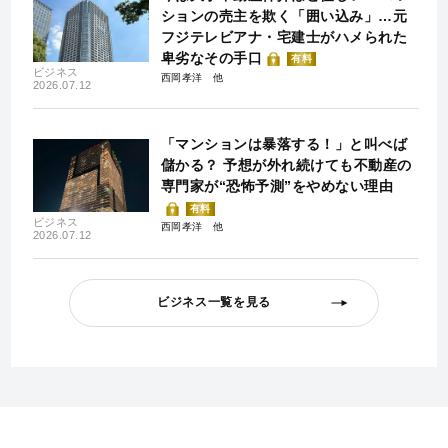
ションの売主を欺く「囲い込み」…元
フジテレビアナ・宅建士がハメられた
卑劣なその手口
有料
ビジネス
西岡孝洋
2026.07.12
「マンションは暴落する！」と叫べば
儲かる？ 予想が外れ続けても不動産の
専門家が“恐怖予測”をやめない理由
有料
ビジネス
西岡孝洋
2026.07.12
ビジネス一覧を見る