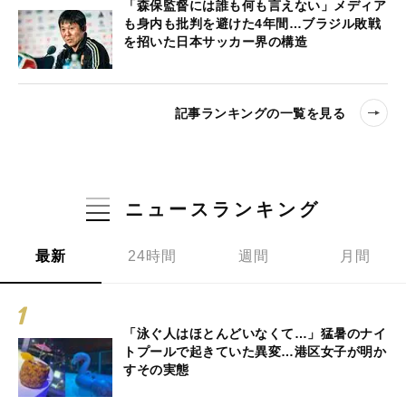
「森保監督には誰も何も言えない」メディア
も身内も批判を避けた4年間…ブラジル敗戦
を招いた日本サッカー界の構造
記事ランキングの一覧を見る
ニュースランキング
最新
24時間
週間
月間
「泳ぐ人はほとんどいなくて…」猛暑のナイ
トプールで起きていた異変…港区女子が明か
すその実態