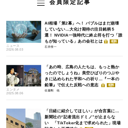
会員限定記事
AI相場「第2幕」へ！ バブルはまだ崩壊
していない…大化け期待の注目銘柄５
選！ NVIDIA一強時代に終止符を打つ「誰
もが知っている」あの会社とは
有料
ニュース
石井僚一
2026.08.03
「あの時、広島の人たちは、もっと熱か
ったのでしょうね」美空ひばりのつぶや
きに込められた平和への祈り…『一本の
鉛筆』で伝えた反戦への意志
有料
エンタメ
佐藤剛
2025.08.06
「日経に紹介してほしい」が合言葉に…
新聞社の“記者流出ドミノ”が止まらな
い 「TikToker化まで求められた」現場