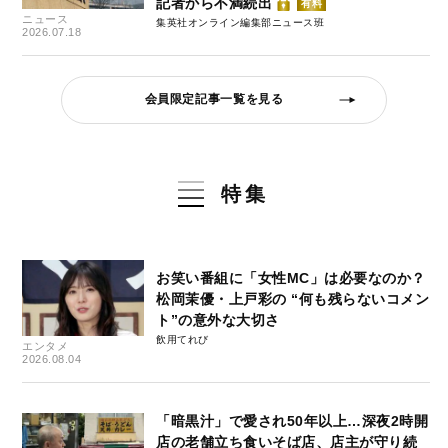
記者から不満続出
有料
ニュース
集英社オンライン編集部ニュース班
2026.07.18
会員限定記事一覧を見る
特集
お笑い番組に「女性MC」は必要なのか？
松岡茉優・上戸彩の “何も残らないコメン
ト”の意外な大切さ
飲用てれび
エンタメ
2026.08.04
「暗黒汁」で愛され50年以上…深夜2時開
店の老舗立ち食いそば店、店主が守り続