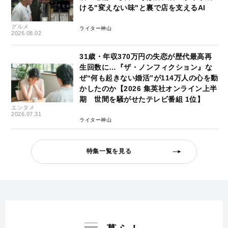
ける"変えない味"と裏で店を支えるAI
グルメ
ライター神山
2026.08.02
31歳・年収370万円の失恋が歴代最高再
生回数に…『ザ・ノンフィクション』な
ぜ“何も起きない婚活”が114万人の心を動
かしたのか【2026 集英社オンライン上半
期 世間を騒がせたテレビ番組 1位】
エンタメ
2026.07.31
ライター神山
特集一覧を見る