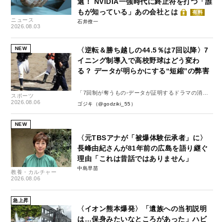
選！ NVIDIA一強時代に終止符を打つ「誰
もが知っている」あの会社とは
有料
ニュース
石井僚一
2026.08.03
NEW
〈逆転＆勝ち越しの44.5％は7回以降〉7
イニング制導入で高校野球はどう変わ
る？ データが明らかにする“短縮”の弊害
「7回制が奪うもの-データが証明するドラマの消
スポーツ
失-」
2026.08.06
ゴジキ（@godziki_55）
NEW
〈元TBSアナが「被爆体験伝承者」に〉
長峰由紀さんが81年前の広島を語り継ぐ
理由「これは昔話ではありません」
中島早苗
教養・カルチャー
2026.08.06
急上昇
〈イオン熊本爆発〉「遺族への当初説明
は…保身みたいなところがあった」ハビ