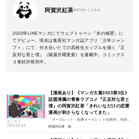
阿賀沢紅茶
あがさわ こうちゃ
2020年LINEマンガにてウェブトゥーン『氷の城壁』に
てデビュー。現在は集英社マンガ誌アプリ「少年ジャン
プ＋」にて、付き合いたての高校生カップルを描く『正
反対な君と僕』（隔週月曜更新）を連載中。コミックス
３巻好評発売中。
【漫画あり】《マンガ大賞2023第3位》
話題沸騰の青春ラブコメ『正反対な君と
僕』の阿賀沢紅茶「きれいなだけの恋愛
漫画が刺さらなくなってきた」
「マーガレット・別冊マーガレット60周年」特別イ
エンタメ
ンタビュー#6（後編）
2023.06.04
阿賀沢紅茶