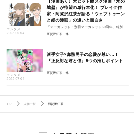
【漫画あり】大ヒット縦スク漫画『氷の
城壁』が待望の単行本化！ ブレイク作
家・阿賀沢紅茶が語る「ウェブトゥーン
と紙の漫画」の違いと面白さ
「マーガレット・別冊マーガレット60周年」特別イ
エンタメ
ンタビュー#6（前編）
2023.06.04
阿賀沢紅茶
派手女子×寡黙男子の恋愛が尊い…！
『正反対な君と僕』5つの推しポイント
阿賀沢紅茶
エンタメ
2022.07.04
TOP
人物一覧
阿賀沢紅茶