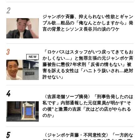
ジャンポケ斉藤、抑えられない性欲とギャン
ブル欲…粗品の「俺なんとかしますから」発
言の背景とシソンヌ長谷川の涙のワケ
「ロケバスはスタッフがいつ戻ってきてもお
NEW
かしくない…」と無罪主張の元ジャンポケ斉
藤被告に懲役7年求刑「反省の情もない」被
害を訴える女性は「ハニトラ扱いされ…絶対
許せない」
〈吉原老舗ソープ摘発〉「刑事告発したのは
私です」内部通報した元従業員が明かす“そ
の後”と激震の吉原「次はどの店がやられる
のか」
〈ジャンポケ斉藤・不同意性交〉「一方的な