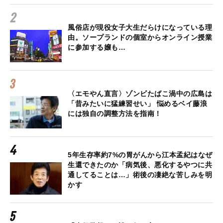
風俗店が現役女子大生だらけになっている理
由。ソープランドの個室からオンライン授業
に参加する嬢も…
〈エモやん直言〉ゾンビたばこ渦中の広島は
「昔みたいに猛練習せい」 悩めるベイ藤浪
には独自の調整方法を指南！
5年生存率約7%の胃がんから江本孟紀はなぜ
生還できたのか「病気後、悪化するやつに共
通してることは…」術後の凄絶な苦しみを明
かす