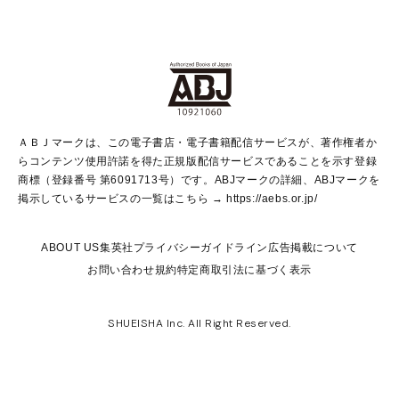
non-no Web
ヤングジャンプ定期購読デジタル
すばる
Myojo
オンラインストア
りぼん
学芸・ノンフィクション・新書
最強ジャンプ
女性マンガ
@BAILA
ヤンジャン＋
小説すばる
週プレNEWS
マーガレット
集英社OTOコンテンツ
集英社 学芸編集部
少年ジャンプ＋
その他WEBサービス
クッキー
ライトノベル・ノベライズ
MAQUIA ONLINE
となりのヤングジャンプ
集英社 文芸ステーション
週プレ グラジャパ！
別冊マーガレット
SHUEISHA MANGA-ART HERITAGE
集英社 ビジネス書
ゼブラック
ココハナ
SHUEISHA ADNAVI
SPUR.JP
集英社Webマガジン Cobalt
グランドジャンプ
web 集英社文庫
キッズ
web Sportiva
マンガMee
ジャンプキャラクターズストア
集英社新書
ジャンプルーキー！
月刊オフィスユー
ＡＢＪマークは、この電子書店・電子書籍配信サービスが、著作権者か
EDITOR'S LAB
LEE
集英社オレンジ文庫
ウルトラジャンプ
青春と読書
パラスポ＋！
らコンテンツ使用許諾を得た正規版配信サービスであることを示す登録
集英社みらい文庫
リマコミ＋
HAPPY PLUS STORE
集英社新書プラス
ジャンプTOON
商標（登録番号 第6091713号）です。ABJマークの詳細、ABJマークを
Marisol
シフォン文庫
アジア人物史
S-KIDS.LAND
マンガMeets
掲示しているサービスの一覧はこちら →
https://aebs.or.jp/
shueisha vox
よみタイ
S-MANGA
Web éclat
ダッシュエックス文庫
LEEマルシェ
kotoba
集英社ジャンプリミックス
ABOUT US
集英社プライバシーガイドライン
広告掲載について
T JAPAN:The New York Times Style Magazine
JUMP j BOOKS
お問い合わせ
規約
特定商取引法に基づく表示
SHOP Marisol
e!集英社
集英社コミック文庫
集英社女性誌ポータル
éclat premium
imidas
MEN'S NON-NO WEB
SHUEISHA Inc. All Right Reserved.
mirabella
UOMO
mirabella homme