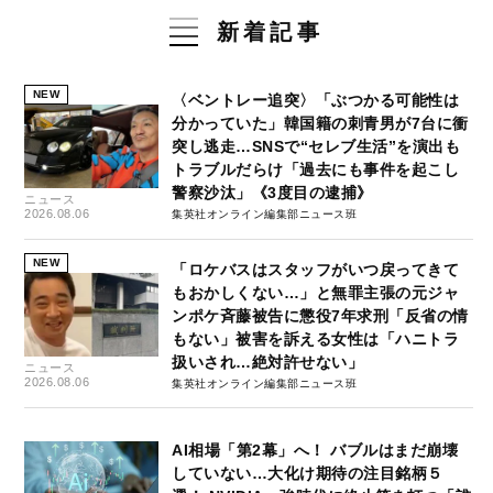
新着記事
NEW
〈ベントレー追突〉「ぶつかる可能性は
分かっていた」韓国籍の刺青男が7台に衝
突し逃走…SNSで“セレブ生活”を演出も
トラブルだらけ「過去にも事件を起こし
警察沙汰」《3度目の逮捕》
ニュース
2026.08.06
集英社オンライン編集部ニュース班
NEW
「ロケバスはスタッフがいつ戻ってきて
もおかしくない…」と無罪主張の元ジャ
ンポケ斉藤被告に懲役7年求刑「反省の情
もない」被害を訴える女性は「ハニトラ
扱いされ…絶対許せない」
ニュース
2026.08.06
集英社オンライン編集部ニュース班
AI相場「第2幕」へ！ バブルはまだ崩壊
していない…大化け期待の注目銘柄５