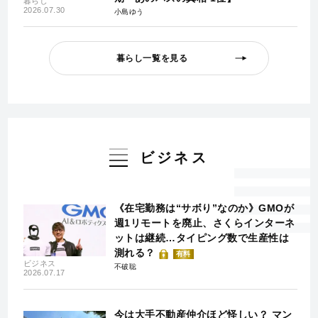
暮らし
2026.07.30
小島ゆう
暮らし一覧を見る
ビジネス
《在宅勤務は“サボり”なのか》GMOが
週1リモートを廃止、さくらインターネ
ットは継続…タイピング数で生産性は
測れる？
有料
ビジネス
不破聡
2026.07.17
今は大手不動産仲介ほど怪しい？ マン