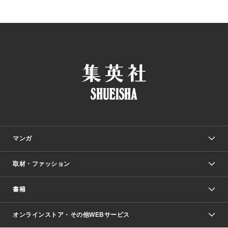
マンガ
取材・ファッション
少年マンガ
週刊少年ジャンプ
書籍
ファッション・美容
青年マンガ
ジャンプSQ.
Seventeen
週刊ヤングジャンプ
オンラインストア・その他WEBサービス
文芸・文庫・総合
芸能・情報・スポーツ
少女マンガ
Vジャンプ