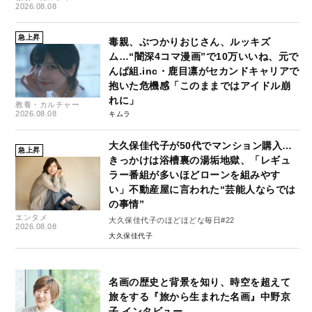
2026.08.08
急上昇
毒親、ぶつかりおじさん、ルッキズ
ム…“闇深4コマ漫画”で10万いいね、元で
んぱ組.inc・鹿目凛がセカンドキャリアで
抱いた危機感「このままではアイドル崩
れに」
教養・カルチャー
2026.08.08
キムラ
大久保佳代子が50代でマンション購入…
急上昇
きっかけは浴槽裏の湯垢地獄、「レギュ
ラー番組が多いほどローンを組みやす
い」不動産屋に言われた“芸能人ならでは
の事情”
エンタメ
大久保佳代子のほどほどな毎日#22
2026.08.08
大久保佳代子
名画の歴史と背景を知り、時空を超えて
旅をする『旅から生まれた名画』中野京
子 インタビュー