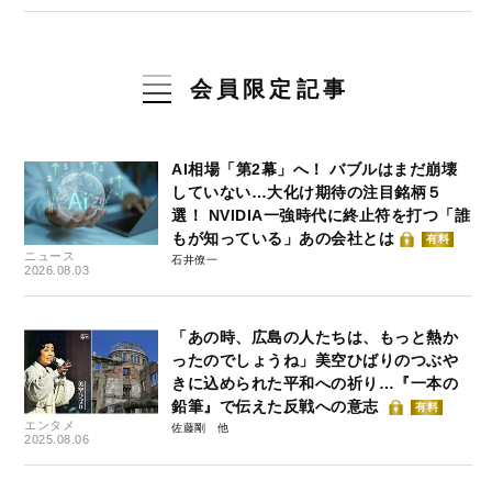
会員限定記事
AI相場「第2幕」へ！ バブルはまだ崩壊
していない…大化け期待の注目銘柄５
選！ NVIDIA一強時代に終止符を打つ「誰
もが知っている」あの会社とは
有料
ニュース
石井僚一
2026.08.03
「あの時、広島の人たちは、もっと熱か
ったのでしょうね」美空ひばりのつぶや
きに込められた平和への祈り…『一本の
鉛筆』で伝えた反戦への意志
有料
エンタメ
佐藤剛
2025.08.06