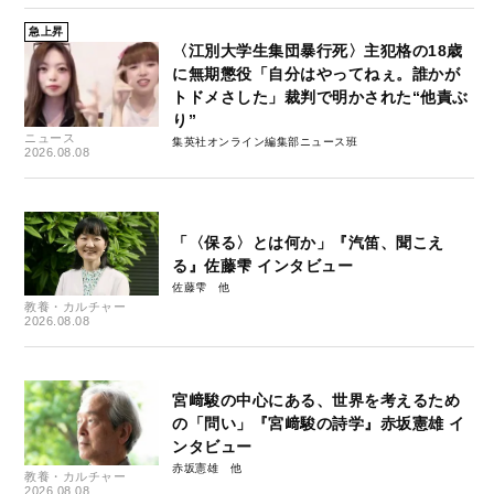
急上昇
〈江別大学生集団暴行死〉主犯格の18歳
に無期懲役「自分はやってねぇ。誰かが
トドメさした」裁判で明かされた“他責ぶ
り”
ニュース
集英社オンライン編集部ニュース班
2026.08.08
「〈保る〉とは何か」『汽笛、聞こえ
る』佐藤雫 インタビュー
佐藤雫
教養・カルチャー
2026.08.08
宮﨑駿の中心にある、世界を考えるため
の「問い」『宮﨑駿の詩学』赤坂憲雄 イ
ンタビュー
赤坂憲雄
教養・カルチャー
2026.08.08