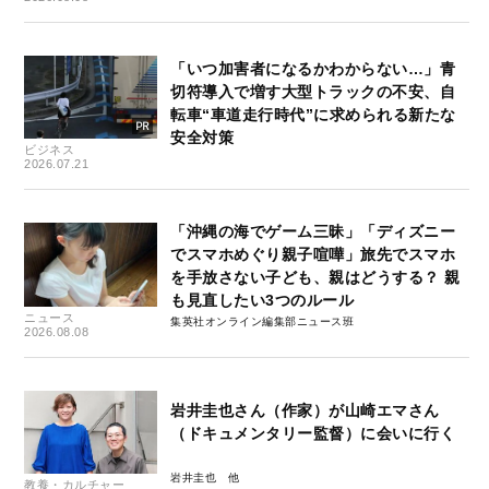
「いつ加害者になるかわからない…」青
切符導入で増す大型トラックの不安、自
転車“車道走行時代”に求められる新たな
安全対策
ビジネス
2026.07.21
「沖縄の海でゲーム三昧」「ディズニー
でスマホめぐり親子喧嘩」旅先でスマホ
を手放さない子ども、親はどうする？ 親
も見直したい3つのルール
ニュース
集英社オンライン編集部ニュース班
2026.08.08
岩井圭也さん（作家）が山崎エマさん
（ドキュメンタリー監督）に会いに行く
岩井圭也
教養・カルチャー