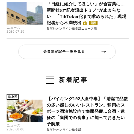
「日経に紹介してほしい」が合言葉に…
新聞社の“記者流出ドミノ”が止まらな
い 「TikToker化まで求められた」現場
記者から不満続出
有料
ニュース
集英社オンライン編集部ニュース班
2026.07.18
会員限定記事一覧を見る
新着記事
急上昇
【バイキング192人食中毒】「清潔で品数
の多い感じのいいレストラン」静岡のス
ポーツ宿泊施設内で集団発症…合宿・遠
征の「集団での食事」に知っておきたい
予防策
ニュース
2026.08.08
集英社オンライン編集部