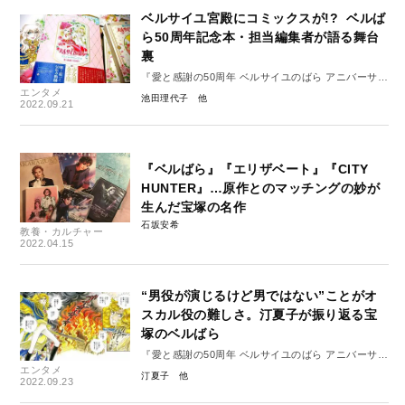
ベルサイユ宮殿にコミックスが!? ベルば
ら50周年記念本・担当編集者が語る舞台
裏
『愛と感謝の50周年 ベルサイユのばら アニバーサリ
エンタメ
ーブック』発刊に寄せて
池田理代子
2022.09.21
『ベルばら』『エリザベート』『CITY
HUNTER』…原作とのマッチングの妙が
生んだ宝塚の名作
石坂安希
教養・カルチャー
2022.04.15
“男役が演じるけど男ではない”ことがオ
スカル役の難しさ。汀夏子が振り返る宝
塚のベルばら
『愛と感謝の50周年 ベルサイユのばら アニバーサリ
エンタメ
ーブック』発刊に寄せて
汀夏子
2022.09.23