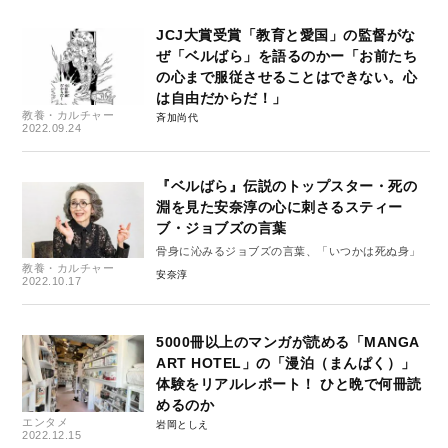
JCJ大賞受賞「教育と愛国」の監督がな
ぜ「ベルばら」を語るのかー「お前たち
の心まで服従させることはできない。心
は自由だからだ！」
教養・カルチャー
斉加尚代
2022.09.24
『ベルばら』伝説のトップスター・死の
淵を見た安奈淳の心に刺さるスティー
ブ・ジョブズの言葉
骨身に沁みるジョブズの言葉、「いつかは死ぬ身」
教養・カルチャー
安奈淳
2022.10.17
5000冊以上のマンガが読める「MANGA
ART HOTEL」の「漫泊（まんぱく）」
体験をリアルレポート！ ひと晩で何冊読
めるのか
エンタメ
岩岡としえ
2022.12.15