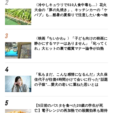
〈冷やしキュウリで510人食中毒も…〉花火
大会の「豚の丸焼き」、キッチンカーの「ケ
バブ」も…酷暑の夏祭りで注意したい食べ物
〈映画『ちいかわ』〉「子ども向けの映画に
静かにするマナーはありません」「叱ってく
れ」大ヒットの裏で鑑賞マナー論争が白熱
「私もまだ、こんな感情になるんだ」大久保
佳代子が往復4時間かけて会いに行った“話題
の子猿”…愛犬の老いに重ねた思いとは
【5日前のパスタを食べた20歳の学生が死
亡】電子レンジの再加熱での殺菌効果も期待