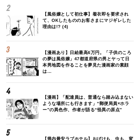
【風俗嬢として初仕事】着衣即を要求され
て、OKしたもののお客さまにマジギレした
理由は!? (4)
【漫画あり】日給最高6万円。「子供のころ
の夢は風俗嬢」47都道府県の男とヤって日
本男地図を作ることを夢見た漫画家の素顔
は…
【漫画】「配達員は、普通なら踏み込まない
ような場所にも行きます」“郵便局員×ホラ
ー”の異色作、作者が語る“怪異の原点”
【県内最安ラブホテル】おばけも、虫も、変