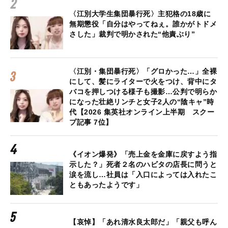
〈江別大学生集団暴行死〉主犯格の18歳に
無期懲役「自分はやってねぇ。誰かがトドメ
さした」裁判で明かされた“他責ぶり”
〈江別・集団暴行死〉「グロかった…」全裸
にして、髪にライターで火をつけ、背中にタ
バコを押しつける様子も撮影…公判で明らか
になった壮絶リンチと女子2人の“陰キャ”時
代【2026 集英社オンライン上半期 スクー
プ記事 7位】
《イオン爆発》「売上金を金庫に戻すよう指
示した？」死者２名のハビタの店長に問うと
涙を流し…社員は「入口によっては入れたこ
ともあったようです」
【哀悼】「あれ清水良太郎だ」「親父も呼ん