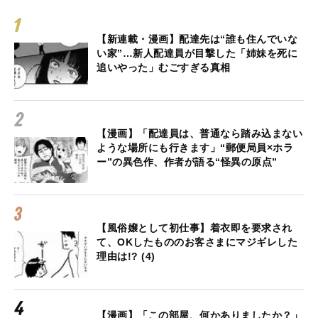
【新連載・漫画】配達先は“誰も住んでいな
い家”…新人配達員が目撃した「姉妹を死に
追いやった」むごすぎる真相
【漫画】「配達員は、普通なら踏み込まない
ような場所にも行きます」“郵便局員×ホラ
ー”の異色作、作者が語る“怪異の原点”
【風俗嬢として初仕事】着衣即を要求され
て、OKしたもののお客さまにマジギレした
理由は!? (4)
【漫画】「この部屋、何かありましたか？」