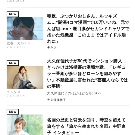
2026.08.08
NEW
毒親、ぶつかりおじさん、ルッキズ
ム…“闇深4コマ漫画”で10万いいね、元で
んぱ組.inc・鹿目凛がセカンドキャリアで
抱いた危機感「このままではアイドル崩
れに」
教養・カルチャー
2026.08.08
キムラ
大久保佳代子が50代でマンション購入…
NEW
きっかけは浴槽裏の湯垢地獄、「レギュ
ラー番組が多いほどローンを組みやす
い」不動産屋に言われた“芸能人ならでは
の事情”
エンタメ
大久保佳代子のほどほどな毎日#22
2026.08.08
大久保佳代子
NEW
名画の歴史と背景を知り、時空を超えて
旅をする『旅から生まれた名画』中野京
子 インタビュー