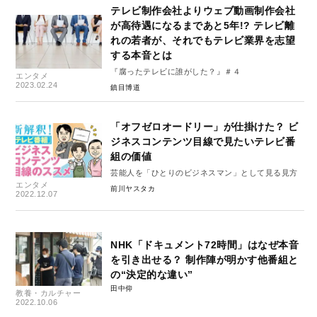
テレビ制作会社よりウェブ動画制作会社
が高待遇になるまであと5年!? テレビ離
れの若者が、それでもテレビ業界を志望
する本音とは
『腐ったテレビに誰がした？』＃４
エンタメ
2023.02.24
鎮目博道
「オフゼロオードリー」が仕掛けた？ ビ
ジネスコンテンツ目線で見たいテレビ番
組の価値
芸能人を「ひとりのビジネスマン」として見る見方
エンタメ
前川ヤスタカ
2022.12.07
NHK「ドキュメント72時間」はなぜ本音
を引き出せる？ 制作陣が明かす他番組と
の“決定的な違い”
田中仰
教養・カルチャー
2022.10.06