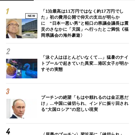
「1泊最高は11万円ではなく約17万円でし
NEW
た」初の費用公開で仰天の支出が明らか
に “日本一悪い男”と軽口の県議会議長は震
災のさなかに「天国」へ行ったとご満悦《福
岡県議会の海外豪遊〉
「泳ぐ人はほとんどいなくて…」猛暑のナイ
トプールで起きていた異変…港区女子が明か
すその実態
プーチンの絶望「もはや頼れるのは金正恩だ
け」…中国に値切られ、インドに振り回され
る“大国ロシア”の悲しい現実
〈屈辱のプーチン〉習近平に「値切られ」