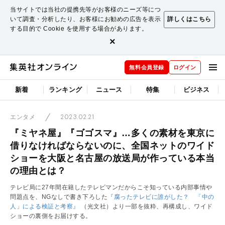
当サイトでは当社の提携先等がお客様のニーズ等につ
いて調査・分析したり、お客様にお勧めの広告を表示
詳しくはこちら
する目的で Cookie を使用する場合があります。
×
無料会員登録
ログイン
新着
ランキング
ニュース
特集
ビジネス
2023.02.21
エンタメ
『ミヤネ屋』『ゴゴスマ』…多くの素材を東京に
借りなければならないのに、全国ネットのワイド
ショーを大阪と名古屋の放送局が作っている本当
の理由とは？
テレビ局に27年間在籍したテレビマンだからこそ知っている内部事情や
問題点を、NGなしで書き下ろした
『腐ったテレビに誰がした？ 「中の
人」による検証と考察』
（光文社）より一部を抜粋、再構成し、ワイド
ショーの裏側をお届けする。