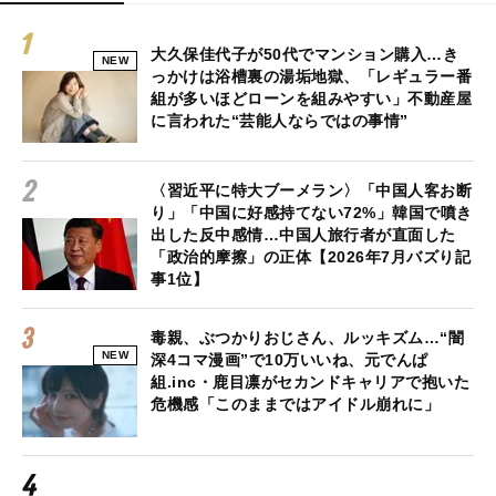
大久保佳代子が50代でマンション購入…き
NEW
っかけは浴槽裏の湯垢地獄、「レギュラー番
組が多いほどローンを組みやすい」不動産屋
に言われた“芸能人ならではの事情”
〈習近平に特大ブーメラン〉「中国人客お断
り」「中国に好感持てない72%」韓国で噴き
出した反中感情…中国人旅行者が直面した
「政治的摩擦」の正体【2026年7月バズり記
事1位】
毒親、ぶつかりおじさん、ルッキズム…“闇
NEW
深4コマ漫画”で10万いいね、元でんぱ
組.inc・鹿目凛がセカンドキャリアで抱いた
危機感「このままではアイドル崩れに」