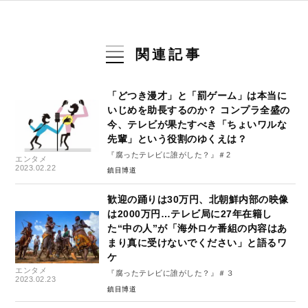
関連記事
「どつき漫才」と「罰ゲーム」は本当に
いじめを助長するのか？ コンプラ全盛の
今、テレビが果たすべき「ちょいワルな
先輩」という役割のゆくえは？
『腐ったテレビに誰がした？』＃2
エンタメ
2023.02.22
鎮目博道
歓迎の踊りは30万円、北朝鮮内部の映像
は2000万円…テレビ局に27年在籍し
た“中の人”が「海外ロケ番組の内容はあ
まり真に受けないでください」と語るワ
ケ
エンタメ
『腐ったテレビに誰がした？』＃３
2023.02.23
鎮目博道