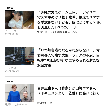
NEW
「沖縄の海でゲーム三昧」「ディズニー
でスマホめぐり親子喧嘩」旅先でスマホ
を手放さない子ども、親はどうする？ 親
も見直したい3つのルール
ニュース
集英社オンライン編集部ニュース班
2026.08.08
「いつ加害者になるかわからない…」青
切符導入で増す大型トラックの不安、自
転車“車道走行時代”に求められる新たな
安全対策
ビジネス
2026.07.21
NEW
岩井圭也さん（作家）が山崎エマさん
（ドキュメンタリー監督）に会いに行く
岩井圭也
教養・カルチャー