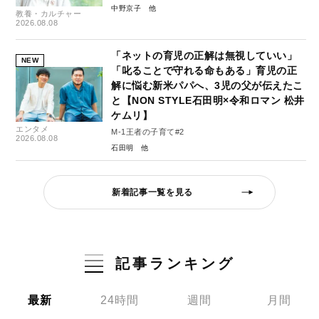
中野京子
教養・カルチャー
2026.08.08
「ネットの育児の正解は無視していい」
NEW
「叱ることで守れる命もある」育児の正
解に悩む新米パパへ、3児の父が伝えたこ
と【NON STYLE石田明×令和ロマン 松井
ケムリ】
エンタメ
M-1王者の子育て#2
2026.08.08
石田明
新着記事一覧を見る
記事ランキング
最新
24時間
週間
月間