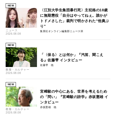
NEW
〈江別大学生集団暴行死〉主犯格の18歳
に無期懲役「自分はやってねぇ。誰かが
トドメさした」裁判で明かされた“他責ぶ
り”
ニュース
集英社オンライン編集部ニュース班
2026.08.08
NEW
「〈保る〉とは何か」『汽笛、聞こえ
る』佐藤雫 インタビュー
佐藤雫
教養・カルチャー
2026.08.08
NEW
宮﨑駿の中心にある、世界を考えるため
の「問い」『宮﨑駿の詩学』赤坂憲雄 イ
ンタビュー
赤坂憲雄
教養・カルチャー
2026.08.08