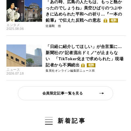
「あの時、広島の人たちは、もっと熱か
ったのでしょうね」美空ひばりのつぶや
きに込められた平和への祈り…『一本の
鉛筆』で伝えた反戦への意志
有料
エンタメ
佐藤剛
2025.08.06
「日経に紹介してほしい」が合言葉に…
新聞社の“記者流出ドミノ”が止まらな
い 「TikToker化まで求められた」現場
記者から不満続出
有料
ニュース
集英社オンライン編集部ニュース班
2026.07.18
会員限定記事一覧を見る
新着記事