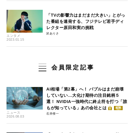
「TVの影響力はまだまだ大きい」とがっ
た番組を連発する、フジテレビ若手ディ
レクター原田和実の挑戦
於ありさ
エンタメ
2023.01.15
会員限定記事
AI相場「第2幕」へ！ バブルはまだ崩壊
していない…大化け期待の注目銘柄５
選！ NVIDIA一強時代に終止符を打つ「誰
もが知っている」あの会社とは
有料
ニュース
石井僚一
2026.08.03