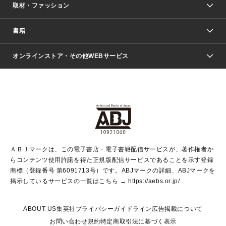
取材・ファッション
少年マンガ
週刊少年ジャンプ
書籍
ファッション・美容
青年マンガ
ジャンプSQ.
Seventeen
週刊ヤングジャンプ
オンラインストア・その他WEBサービス
文芸・文庫・総合
芸能・情報・スポーツ
少女マンガ
Vジャンプ
non-no Web
ヤングジャンプ定期購読デジタル
すばる
Myojo
オンラインストア
りぼん
学芸・ノンフィクション・新書
最強ジャンプ
女性マンガ
@BAILA
ヤンジャン＋
小説すばる
週プレNEWS
マーガレット
集英社OTOコンテンツ
集英社 学芸編集部
少年ジャンプ＋
その他WEBサービス
クッキー
ライトノベル・ノベライズ
MAQUIA ONLINE
となりのヤングジャンプ
集英社 文芸ステーション
週プレ グラジャパ！
別冊マーガレット
SHUEISHA MANGA-ART HERITAGE
集英社 ビジネス書
ゼブラック
ココハナ
SHUEISHA ADNAVI
SPUR.JP
集英社Webマガジン Cobalt
グランドジャンプ
web 集英社文庫
キッズ
web Sportiva
マンガMee
ジャンプキャラクターズストア
集英社新書
ジャンプルーキー！
月刊オフィスユー
ＡＢＪマークは、この電子書店・電子書籍配信サービスが、著作権者か
EDITOR'S LAB
LEE
集英社オレンジ文庫
ウルトラジャンプ
青春と読書
パラスポ＋！
らコンテンツ使用許諾を得た正規版配信サービスであることを示す登録
集英社みらい文庫
リマコミ＋
HAPPY PLUS STORE
集英社新書プラス
ジャンプTOON
商標（登録番号 第6091713号）です。ABJマークの詳細、ABJマークを
Marisol
シフォン文庫
アジア人物史
S-KIDS.LAND
マンガMeets
掲示しているサービスの一覧はこちら →
https://aebs.or.jp/
shueisha vox
よみタイ
S-MANGA
Web éclat
ダッシュエックス文庫
LEEマルシェ
kotoba
集英社ジャンプリミックス
ABOUT US
集英社プライバシーガイドライン
広告掲載について
T JAPAN:The New York Times Style Magazine
JUMP j BOOKS
お問い合わせ
規約
特定商取引法に基づく表示
SHOP Marisol
e!集英社
集英社コミック文庫