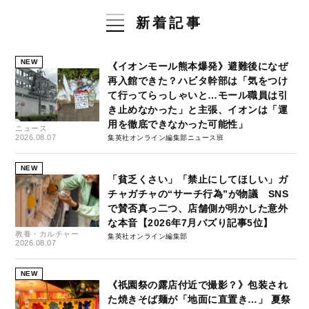
新着記事
NEW
《イオンモール熊本爆発》避難後になぜ
再入館できた？ハビタ幹部は「気をつけ
て行ってらっしゃいと…モール職員は引
き止めなかった」と主張、イオンは「運
用を徹底できなかった可能性」
ニュース
2026.08.07
集英社オンライン編集部ニュース班
NEW
「貧乏くさい」「禁止にしてほしい」ガ
チャガチャの“サーチ行為”が物議 SNS
で賛否真っ二つ、店舗側が明かした意外
な本音【2026年7月バズり記事5位】
教養・カルチャー
集英社オンライン編集部
2026.08.07
NEW
《祇園祭の露店付近で撮影？》包装され
た焼きそば麺が「地面に直置き…」 夏祭