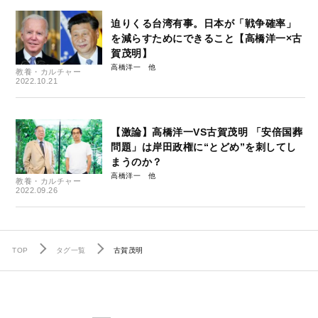
迫りくる台湾有事。日本が「戦争確率」
を減らすためにできること【高橋洋一×古
賀茂明】
高橋洋一
教養・カルチャー
2022.10.21
【激論】高橋洋一VS古賀茂明 「安倍国葬
問題」は岸田政権に“とどめ”を刺してし
まうのか？
高橋洋一
教養・カルチャー
2022.09.26
TOP
タグ一覧
古賀茂明