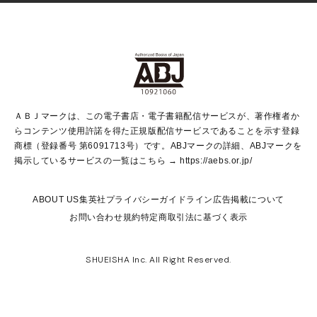
Vジャンプ
non-no Web
ヤングジャンプ定期購読デジタル
すばる
Myojo
オンラインストア
りぼん
学芸・ノンフィクション・新書
最強ジャンプ
女性マンガ
@BAILA
ヤンジャン＋
小説すばる
週プレNEWS
マーガレット
集英社OTOコンテンツ
集英社 学芸編集部
少年ジャンプ＋
その他WEBサービス
クッキー
ライトノベル・ノベライズ
MAQUIA ONLINE
となりのヤングジャンプ
集英社 文芸ステーション
週プレ グラジャパ！
別冊マーガレット
SHUEISHA MANGA-ART HERITAGE
集英社 ビジネス書
ゼブラック
ココハナ
SHUEISHA ADNAVI
SPUR.JP
集英社Webマガジン Cobalt
グランドジャンプ
web 集英社文庫
キッズ
web Sportiva
マンガMee
ジャンプキャラクターズストア
集英社新書
ジャンプルーキー！
月刊オフィスユー
ＡＢＪマークは、この電子書店・電子書籍配信サービスが、著作権者か
EDITOR'S LAB
LEE
集英社オレンジ文庫
ウルトラジャンプ
青春と読書
パラスポ＋！
らコンテンツ使用許諾を得た正規版配信サービスであることを示す登録
集英社みらい文庫
リマコミ＋
HAPPY PLUS STORE
集英社新書プラス
ジャンプTOON
商標（登録番号 第6091713号）です。ABJマークの詳細、ABJマークを
Marisol
シフォン文庫
アジア人物史
S-KIDS.LAND
マンガMeets
掲示しているサービスの一覧はこちら →
https://aebs.or.jp/
shueisha vox
よみタイ
S-MANGA
Web éclat
ダッシュエックス文庫
LEEマルシェ
kotoba
集英社ジャンプリミックス
ABOUT US
集英社プライバシーガイドライン
広告掲載について
T JAPAN:The New York Times Style Magazine
JUMP j BOOKS
お問い合わせ
規約
特定商取引法に基づく表示
SHOP Marisol
e!集英社
集英社コミック文庫
集英社女性誌ポータル
éclat premium
imidas
MEN'S NON-NO WEB
SHUEISHA Inc. All Right Reserved.
mirabella
UOMO
mirabella homme