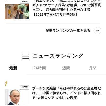
「貧乏くさい」「禁止にしてほしい」ガチャ
NEW
ガチャの“サーチ行為”が物議 SNSで賛否真
っ二つ、店舗側が明かした意外な本音
【2026年7月バズり記事5位】
記事ランキングの一覧を見る
ニュースランキング
最新
24時間
週間
月間
NEW
プーチンの絶望「もはや頼れるのは金正恩だ
け」…中国に値切られ、インドに振り回され
る“大国ロシア”の悲しい現実