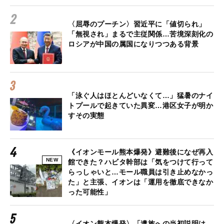
〈屈辱のプーチン〉習近平に「値切られ」
「無視され」まるで主従関係…苦境深刻化の
ロシアが中国の属国になりつつある背景
「泳ぐ人はほとんどいなくて…」猛暑のナイ
トプールで起きていた異変…港区女子が明か
すその実態
《イオンモール熊本爆発》避難後になぜ再入
NEW
館できた？ハビタ幹部は「気をつけて行って
らっしゃいと…モール職員は引き止めなかっ
た」と主張、イオンは「運用を徹底できなか
った可能性」
〈イオン熊本爆発〉「遺族への当初説明は…