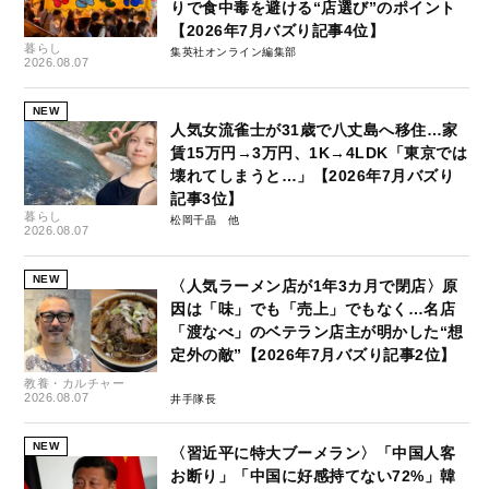
りで食中毒を避ける“店選び”のポイント
【2026年7月バズり記事4位】
暮らし
集英社オンライン編集部
2026.08.07
NEW
人気女流雀士が31歳で八丈島へ移住…家
賃15万円→3万円、1K→4LDK「東京では
壊れてしまうと…」【2026年7月バズり
記事3位】
暮らし
松岡千晶
2026.08.07
NEW
〈人気ラーメン店が1年3カ月で閉店〉原
因は「味」でも「売上」でもなく…名店
「渡なべ」のベテラン店主が明かした“想
定外の敵”【2026年7月バズり記事2位】
教養・カルチャー
2026.08.07
井手隊長
NEW
〈習近平に特大ブーメラン〉「中国人客
お断り」「中国に好感持てない72%」韓