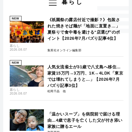
暮らし
NEW
《祇園祭の露店付近で撮影？》包装さ
れた焼きそば麺が「地面に直置き…」
夏祭りで食中毒を避ける“店選び”のポ
イント【2026年7月バズり記事4位】
暮らし
2026.08.07
集英社オンライン編集部
NEW
人気女流雀士が31歳で八丈島へ移住…
家賃15万円→3万円、1K→4LDK「東京
では壊れてしまうと…」【2026年7月
バズり記事3位】
暮らし
松岡千晶
2026.08.07
「温かいスープ」を病院前で届ける理
由…4歳で息子を亡くした父が付き添い
家族に贈るエール