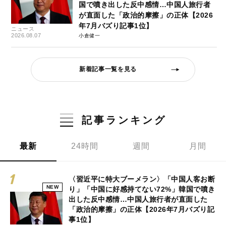
国で噴き出した反中感情…中国人旅行者
が直面した「政治的摩擦」の正体【2026
年7月バズり記事1位】
ニュース
2026.08.07
小倉健一
新着記事一覧を見る
記事ランキング
最新
24時間
週間
月間
〈習近平に特大ブーメラン〉「中国人客お断
NEW
り」「中国に好感持てない72%」韓国で噴き
出した反中感情…中国人旅行者が直面した
「政治的摩擦」の正体【2026年7月バズり記
事1位】