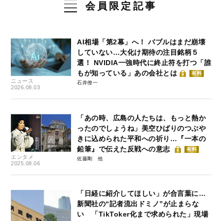
会員限定記事
AI相場「第2幕」へ！ バブルはまだ崩壊
していない…大化け期待の注目銘柄５
選！ NVIDIA一強時代に終止符を打つ「誰
もが知っている」あの会社とは
有料
ニュース
石井僚一
2026.08.03
「あの時、広島の人たちは、もっと熱か
ったのでしょうね」美空ひばりのつぶや
きに込められた平和への祈り…『一本の
鉛筆』で伝えた反戦への意志
有料
エンタメ
佐藤剛
2025.08.06
「日経に紹介してほしい」が合言葉に…
新聞社の“記者流出ドミノ”が止まらな
い 「TikToker化まで求められた」現場