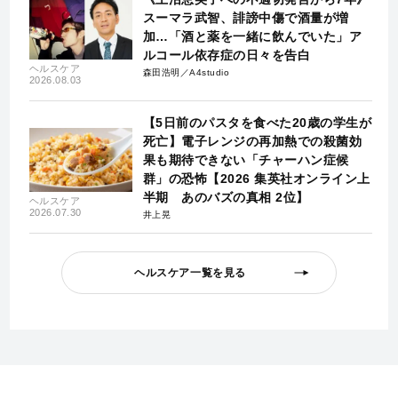
スーマラ武智、誹謗中傷で酒量が増
加…「酒と薬を一緒に飲んでいた」ア
ルコール依存症の日々を告白
ヘルスケア
森田浩明／A4studio
2026.08.03
【5日前のパスタを食べた20歳の学生が
死亡】電子レンジの再加熱での殺菌効
果も期待できない「チャーハン症候
群」の恐怖【2026 集英社オンライン上
半期 あのバズの真相 2位】
ヘルスケア
2026.07.30
井上晃
ヘルスケア一覧を見る