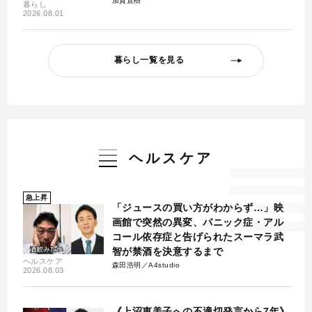
加賀直樹
暮らし
2026.08.01
暮らし一覧を見る
ヘルスケア
急上昇
「ジュースの買い方がわからず…」映
画館で突然の異変、パニック症・アル
コール依存症と告げられたスーマラ武
智が禁酒を決意するまで
ヘルスケア
森田浩明／A4studio
2026.08.03
《上沼恵美子への不適切発言から7年》