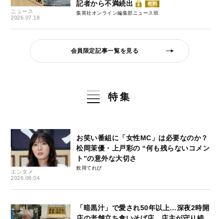
記者から不満続出
有料
ニュース
集英社オンライン編集部ニュース班
2026.07.18
会員限定記事一覧を見る
特集
お笑い番組に「女性MC」は必要なのか？
松岡茉優・上戸彩の “何も残らないコメン
ト”の意外な大切さ
飲用てれび
エンタメ
2026.08.04
「暗黒汁」で愛され50年以上…深夜2時開
店の老舗立ち食いそば店、店主が守り続