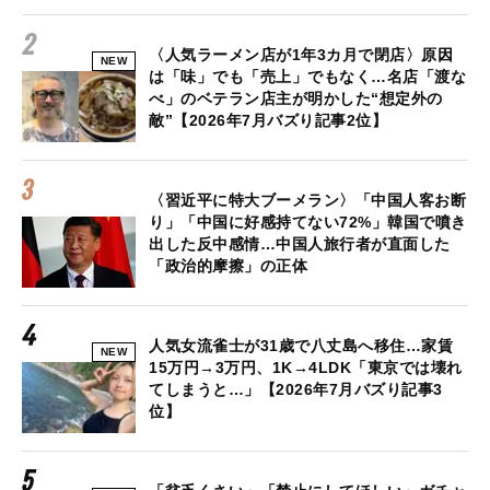
〈人気ラーメン店が1年3カ月で閉店〉原因
NEW
は「味」でも「売上」でもなく…名店「渡な
べ」のベテラン店主が明かした“想定外の
敵”【2026年7月バズり記事2位】
〈習近平に特大ブーメラン〉「中国人客お断
り」「中国に好感持てない72%」韓国で噴き
出した反中感情…中国人旅行者が直面した
「政治的摩擦」の正体
人気女流雀士が31歳で八丈島へ移住…家賃
NEW
15万円→3万円、1K→4LDK「東京では壊れ
てしまうと…」【2026年7月バズり記事3
位】