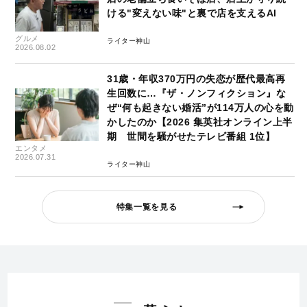
ける"変えない味"と裏で店を支えるAI
グルメ
ライター神山
2026.08.02
31歳・年収370万円の失恋が歴代最高再
生回数に…『ザ・ノンフィクション』な
ぜ“何も起きない婚活”が114万人の心を動
かしたのか【2026 集英社オンライン上半
期 世間を騒がせたテレビ番組 1位】
エンタメ
2026.07.31
ライター神山
特集一覧を見る