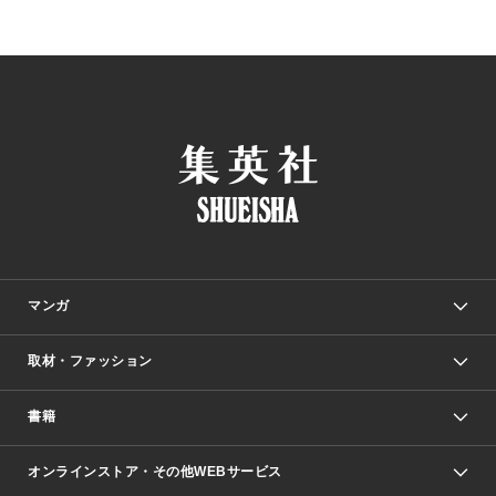
マンガ
取材・ファッション
少年マンガ
週刊少年ジャンプ
書籍
ファッション・美容
青年マンガ
ジャンプSQ.
Seventeen
週刊ヤングジャンプ
オンラインストア・その他WEBサービス
文芸・文庫・総合
芸能・情報・スポーツ
少女マンガ