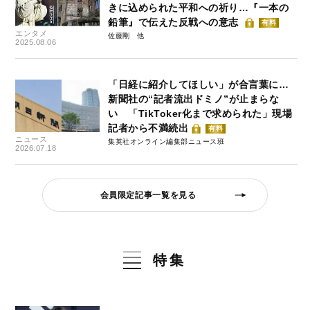
きに込められた平和への祈り…『一本の
鉛筆』で伝えた反戦への意志
有料
エンタメ
佐藤剛
2025.08.06
「日経に紹介してほしい」が合言葉に…
新聞社の“記者流出ドミノ”が止まらな
い 「TikToker化まで求められた」現場
記者から不満続出
有料
ニュース
集英社オンライン編集部ニュース班
2026.07.18
会員限定記事一覧を見る
特集