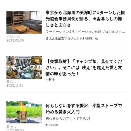
東京から北海道の美深町にUターンした観
光協会事務局長が語る、田舎暮らしの難
しさと面白さ
ワーケーション&リノベーション体験プロジェクトが
ビジネス
目指すもの
道北文化創造プロジェクトBASIS
2023.03.30
【突撃取材】「キャンプ飯、見せてくだ
さい」。そこには“映え”を超えた愛と友
情の味があった！
小林悟
暮らし
2022.11.18
何もしないをする贅沢 小型ストーブで
始める焚き火入門
初心者からのアウトドアVol.4
杉山元洋
暮らし
2022.08.03