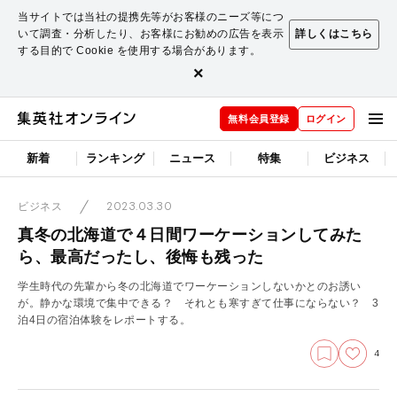
当サイトでは当社の提携先等がお客様のニーズ等につ
いて調査・分析したり、お客様にお勧めの広告を表示
詳しくはこちら
する目的で Cookie を使用する場合があります。
×
無料会員登録
ログイン
新着
ランキング
ニュース
特集
ビジネス
2023.03.30
ビジネス
真冬の北海道で４日間ワーケーションしてみた
ら、最高だったし、後悔も残った
学生時代の先輩から冬の北海道でワーケーションしないかとのお誘い
が。静かな環境で集中できる？ それとも寒すぎて仕事にならない？ 3
泊4日の宿泊体験をレポートする。
4