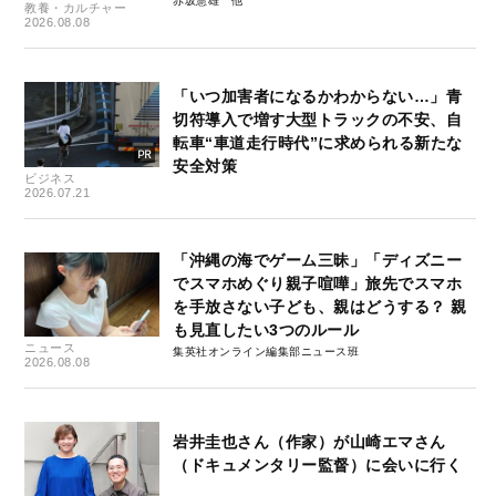
赤坂憲雄
教養・カルチャー
2026.08.08
「いつ加害者になるかわからない…」青
切符導入で増す大型トラックの不安、自
転車“車道走行時代”に求められる新たな
安全対策
ビジネス
2026.07.21
「沖縄の海でゲーム三昧」「ディズニー
でスマホめぐり親子喧嘩」旅先でスマホ
を手放さない子ども、親はどうする？ 親
も見直したい3つのルール
ニュース
集英社オンライン編集部ニュース班
2026.08.08
岩井圭也さん（作家）が山崎エマさん
（ドキュメンタリー監督）に会いに行く