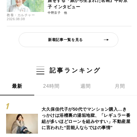
旅をする『旅から生まれた名画』中野京
子 インタビュー
中野京子
教養・カルチャー
2026.08.08
新着記事一覧を見る
記事ランキング
最新
24時間
週間
月間
大久保佳代子が50代でマンション購入…き
っかけは浴槽裏の湯垢地獄、「レギュラー番
組が多いほどローンを組みやすい」不動産屋
に言われた“芸能人ならではの事情”