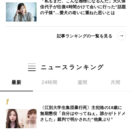
「私もまだ、こんな感情になるんだ」大久保
佳代子が往復4時間かけて会いに行った“話題
の子猿”…愛犬の老いに重ねた思いとは
記事ランキングの一覧を見る
ニュースランキング
最新
24時間
週間
月間
〈江別大学生集団暴行死〉主犯格の18歳に
無期懲役「自分はやってねぇ。誰かがトドメ
さした」裁判で明かされた“他責ぶり”