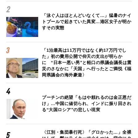
「泳ぐ人はほとんどいなくて…」猛暑のナイ
トプールで起きていた異変…港区女子が明か
すその実態
「1泊最高は11万円ではなく約17万円でし
た」初の費用公開で仰天の支出が明らか
に “日本一悪い男”と軽口の県議会議長は震
災のさなかに「天国」へ行ったとご満悦《福
岡県議会の海外豪遊〉
プーチンの絶望「もはや頼れるのは金正恩だ
け」…中国に値切られ、インドに振り回され
る“大国ロシア”の悲しい現実
〈江別・集団暴行死〉「グロかった…」全裸