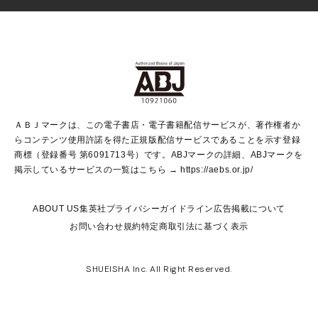
少女マンガ
Vジャンプ
non-no Web
ヤングジャンプ定期購読デジタル
すばる
Myojo
オンラインストア
りぼん
学芸・ノンフィクション・新書
最強ジャンプ
女性マンガ
@BAILA
ヤンジャン＋
小説すばる
週プレNEWS
マーガレット
集英社OTOコンテンツ
集英社 学芸編集部
少年ジャンプ＋
その他WEBサービス
クッキー
ライトノベル・ノベライズ
MAQUIA ONLINE
となりのヤングジャンプ
集英社 文芸ステーション
週プレ グラジャパ！
別冊マーガレット
SHUEISHA MANGA-ART HERITAGE
集英社 ビジネス書
ゼブラック
ココハナ
SHUEISHA ADNAVI
SPUR.JP
集英社Webマガジン Cobalt
グランドジャンプ
web 集英社文庫
キッズ
web Sportiva
マンガMee
ジャンプキャラクターズストア
集英社新書
ジャンプルーキー！
月刊オフィスユー
ＡＢＪマークは、この電子書店・電子書籍配信サービスが、著作権者か
EDITOR'S LAB
LEE
集英社オレンジ文庫
ウルトラジャンプ
青春と読書
パラスポ＋！
らコンテンツ使用許諾を得た正規版配信サービスであることを示す登録
集英社みらい文庫
リマコミ＋
HAPPY PLUS STORE
集英社新書プラス
ジャンプTOON
商標（登録番号 第6091713号）です。ABJマークの詳細、ABJマークを
Marisol
シフォン文庫
アジア人物史
S-KIDS.LAND
マンガMeets
掲示しているサービスの一覧はこちら →
https://aebs.or.jp/
shueisha vox
よみタイ
S-MANGA
Web éclat
ダッシュエックス文庫
LEEマルシェ
kotoba
集英社ジャンプリミックス
ABOUT US
集英社プライバシーガイドライン
広告掲載について
T JAPAN:The New York Times Style Magazine
JUMP j BOOKS
お問い合わせ
規約
特定商取引法に基づく表示
SHOP Marisol
e!集英社
集英社コミック文庫
集英社女性誌ポータル
éclat premium
imidas
MEN'S NON-NO WEB
SHUEISHA Inc. All Right Reserved.
mirabella
UOMO
mirabella homme