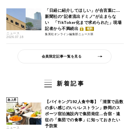
「日経に紹介してほしい」が合言葉に…
新聞社の“記者流出ドミノ”が止まらな
い 「TikToker化まで求められた」現場
記者から不満続出
有料
ニュース
集英社オンライン編集部ニュース班
2026.07.18
会員限定記事一覧を見る
新着記事
急上昇
【バイキング192人食中毒】「清潔で品数
の多い感じのいいレストラン」静岡のス
ポーツ宿泊施設内で集団発症…合宿・遠
征の「集団での食事」に知っておきたい
予防策
ニュース