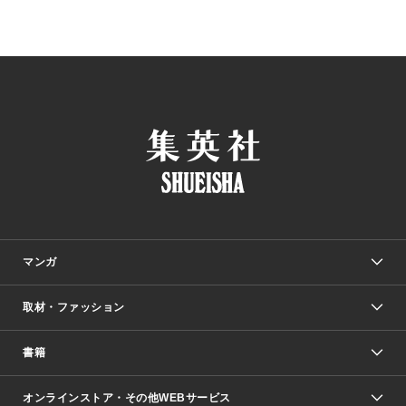
マンガ
取材・ファッション
少年マンガ
週刊少年ジャンプ
書籍
ファッション・美容
青年マンガ
ジャンプSQ.
Seventeen
週刊ヤングジャンプ
オンラインストア・その他WEBサービス
文芸・文庫・総合
芸能・情報・スポーツ