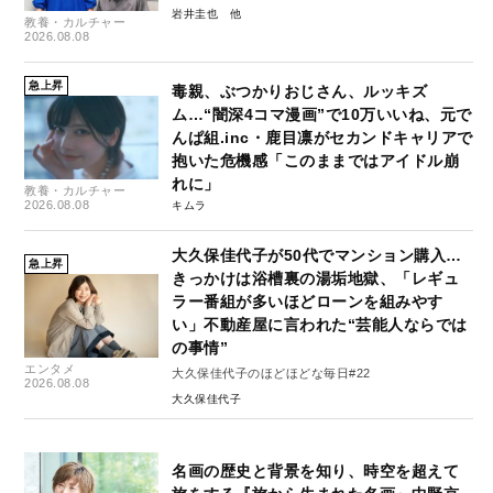
岩井圭也
教養・カルチャー
2026.08.08
急上昇
毒親、ぶつかりおじさん、ルッキズ
ム…“闇深4コマ漫画”で10万いいね、元で
んぱ組.inc・鹿目凛がセカンドキャリアで
抱いた危機感「このままではアイドル崩
れに」
教養・カルチャー
2026.08.08
キムラ
大久保佳代子が50代でマンション購入…
急上昇
きっかけは浴槽裏の湯垢地獄、「レギュ
ラー番組が多いほどローンを組みやす
い」不動産屋に言われた“芸能人ならでは
の事情”
エンタメ
大久保佳代子のほどほどな毎日#22
2026.08.08
大久保佳代子
名画の歴史と背景を知り、時空を超えて