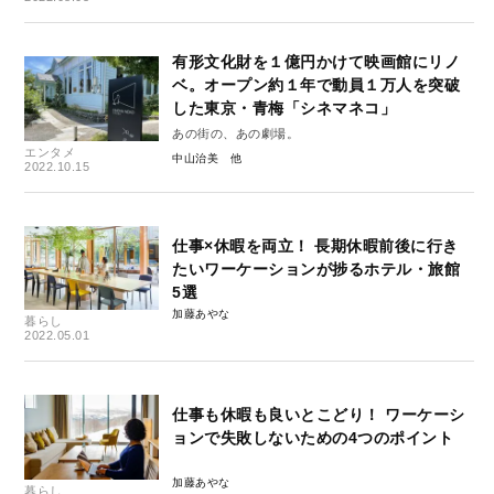
有形文化財を１億円かけて映画館にリノ
ベ。オープン約１年で動員１万人を突破
した東京・青梅「シネマネコ」
あの街の、あの劇場。
エンタメ
中山治美
2022.10.15
仕事×休暇を両立！ 長期休暇前後に行き
たいワーケーションが捗るホテル・旅館
5選
加藤あやな
暮らし
2022.05.01
仕事も休暇も良いとこどり！ ワーケーシ
ョンで失敗しないための4つのポイント
加藤あやな
暮らし