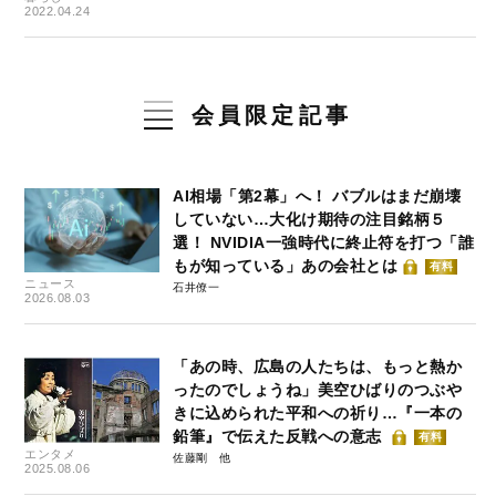
2022.04.24
会員限定記事
AI相場「第2幕」へ！ バブルはまだ崩壊
していない…大化け期待の注目銘柄５
選！ NVIDIA一強時代に終止符を打つ「誰
もが知っている」あの会社とは
有料
ニュース
石井僚一
2026.08.03
「あの時、広島の人たちは、もっと熱か
ったのでしょうね」美空ひばりのつぶや
きに込められた平和への祈り…『一本の
鉛筆』で伝えた反戦への意志
有料
エンタメ
佐藤剛
2025.08.06