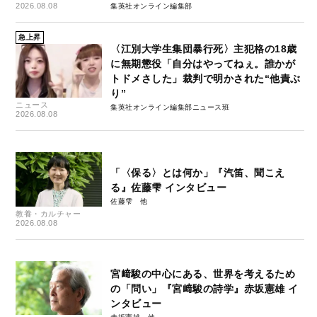
2026.08.08
集英社オンライン編集部
急上昇
〈江別大学生集団暴行死〉主犯格の18歳
に無期懲役「自分はやってねぇ。誰かが
トドメさした」裁判で明かされた“他責ぶ
り”
ニュース
集英社オンライン編集部ニュース班
2026.08.08
「〈保る〉とは何か」『汽笛、聞こえ
る』佐藤雫 インタビュー
佐藤雫
教養・カルチャー
2026.08.08
宮﨑駿の中心にある、世界を考えるため
の「問い」『宮﨑駿の詩学』赤坂憲雄 イ
ンタビュー