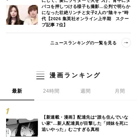
にして、髪にライターで火をつけ、背中にタ
バコを押しつける様子も撮影…公判で明らか
になった壮絶リンチと女子2人の“陰キャ”時
代【2026 集英社オンライン上半期 スクー
プ記事 7位】
ニュースランキングの一覧を見る
漫画ランキング
最新
24時間
週間
月間
【新連載・漫画】配達先は“誰も住んでいな
い家”…新人配達員が目撃した「姉妹を死に
追いやった」むごすぎる真相