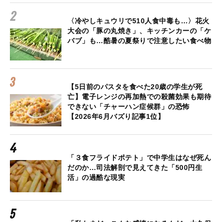
〈冷やしキュウリで510人食中毒も…〉花火
大会の「豚の丸焼き」、キッチンカーの「ケ
バブ」も…酷暑の夏祭りで注意したい食べ物
【5日前のパスタを食べた20歳の学生が死
亡】電子レンジの再加熱での殺菌効果も期待
できない「チャーハン症候群」の恐怖
【2026年6月バズり記事1位】
「３食フライドポテト」で中学生はなぜ死ん
だのか…司法解剖で見えてきた「500円生
活」の過酷な現実