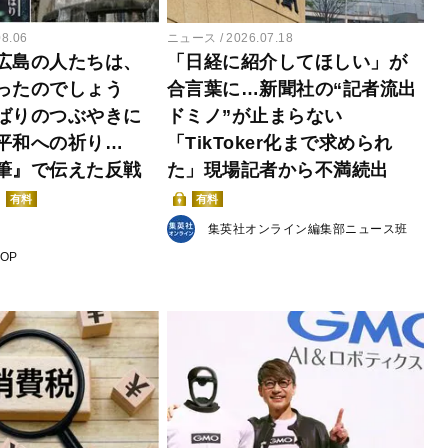
08.06
ニュース
2026.07.18
広島の人たちは、
「日経に紹介してほしい」が
ったのでしょう
合言葉に…新聞社の“記者流出
ばりのつぶやきに
ドミノ”が止まらない
平和への祈り…
「TikToker化まで求められ
筆』で伝えた反戦
た」現場記者から不満続出
有料
有料
集英社オンライン編集部ニュース班
POP