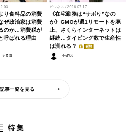
02.03
ビジネス
2026.07.17
より食料品の消費
《在宅勤務は“サボり”なの
なぜ政治家は消費
か》GMOが週1リモートを廃
るのか…消費税が
止、さくらインターネットは
と呼ばれる理由
継続…タイピング数で生産性
は測れる？
有料
・キヌヨ
不破聡
記事一覧を見る
特集