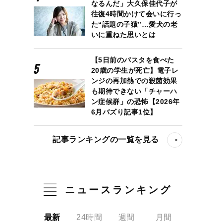
なるんだ」大久保佳代子が
往復4時間かけて会いに行っ
た“話題の子猿”…愛犬の老
いに重ねた思いとは
【5日前のパスタを食べた
20歳の学生が死亡】電子レ
ンジの再加熱での殺菌効果
も期待できない「チャーハ
ン症候群」の恐怖【2026年
6月バズり記事1位】
記事ランキングの一覧を見る
ニュースランキング
最新
24時間
週間
月間