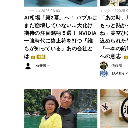
ニュース
2026.08.03
エンタメ
2025.
AI相場「第2幕」へ！ バブルは
「あの時、
まだ崩壊していない…大化け
もっと熱か
期待の注目銘柄５選！ NVIDIA
ね」美空ひ
一強時代に終止符を打つ「誰
込められた
もが知っている」あの会社と
『一本の鉛
は
への意志
有料
石井僚一
佐藤剛
TAP the 