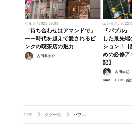
グルメ
2022.09.03
エンタメ
2022.
「待ち合わせはアマンドで」
『バブル』
ーー時代を越えて愛されるピ
した最先端
ンクの喫茶店の魅力
ション！【
めの必修アニ
古田島大介
記】
吉田尚記
UOMO編
TOP
タグ一覧
バブル