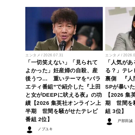
エンタメ
2026.07.31
エンタメ
2026.
「一切笑えない」「見られて
「人気があ
よかった」妊産婦の自殺、産
る？」テレ
後うつ… 重いテーマを“バラ
裏側 『人
エティ番組”で紹介した『上田
SPが暴い
と女がDEEPに吠える夜』の功
【2026 
績【2026 集英社オンライン上
期 世間を
半期 世間を騒がせたテレビ
組 3位】
番組 2位】
戸部田誠
ノブユキ