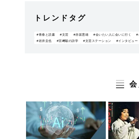
トレンドタグ
#青春と読書
#文芸
#赤坂憲雄
#会いたい人に会いに行く
#岩井圭也
#宮﨑駿の詩学
#文芸ステーション
#インタビュー
会