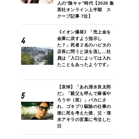
人の“陰キャ”時代【2026 集
英社オンライン上半期 ス
クープ記事 7位】
《イオン爆発》「売上金を
金庫に戻すよう指示し
た？」死者２名のハビタの
店長に問うと涙を流し…社
員は「入口によっては入れ
たこともあったようです」
【哀悼】「あれ清水良太郎
だ」「親父も呼んで麻雀や
ろうや（笑）」バカにさ
れ、ゴキブリ駆除の仕事の
後に死を考えた後、父・清
水アキラの言葉に号泣した
日