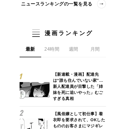
ニュースランキングの一覧を見る
漫画ランキング
最新
24時間
週間
月間
【新連載・漫画】配達先
は“誰も住んでいない家”…
新人配達員が目撃した「姉
妹を死に追いやった」むご
すぎる真相
【風俗嬢として初仕事】着
衣即を要求されて、OKした
もののお客さまにマジギレ