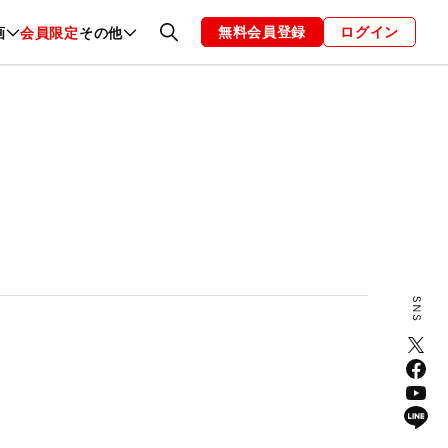
無料会員登録
ログイン
画
会員限定
その他
ファッション
恋愛・結婚
編集部
お知らせ