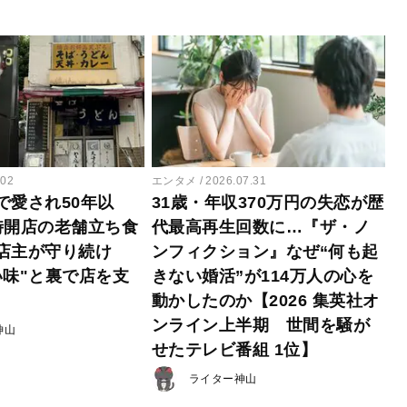
.02
エンタメ
2026.07.31
で愛され50年以
31歳・年収370万円の失恋が歴
時開店の老舗立ち食
代最高再生回数に…『ザ・ノ
店主が守り続け
ンフィクション』なぜ“何も起
い味"と裏で店を支
きない婚活”が114万人の心を
動かしたのか【2026 集英社オ
ンライン上半期 世間を騒が
神山
せたテレビ番組 1位】
ライター神山