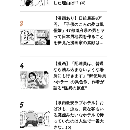
した理由は!? (4)
【漫画あり】日給最高6万
円。「子供のころの夢は風
俗嬢」47都道府県の男とヤ
って日本男地図を作ること
を夢見た漫画家の素顔は…
【漫画】「配達員は、普通
なら踏み込まないような場
所にも行きます」“郵便局員
×ホラー”の異色作、作者が
語る“怪異の原点”
【県内最安ラブホテル】お
ばけも、虫も、変な客もい
る廃虚みたいなホテルで待
っていたのは人生で一番大
きな…(5)