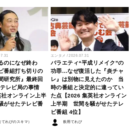
07.31
エンタメ
2026.07.31
るのになぜ終わ
バラエティ“平成リメイク”の
ビ番組打ち切りの
功罪…なぜ復活した『炎チャ
間研究所』最終回
レ』は別物に見えたのか 当
たテレビ局の事情
時の番組と決定的に違ってい
集英社オンライン上半
た点【2026 集英社オンライン
騒がせたテレビ番
上半期 世間を騒がせたテレ
ビ番組 4位】
（てれびのスキマ）
飲用てれび