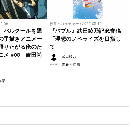
06.09
教養・カルチャー
2022.05.12
｜パルクールを通
『バブル』武田綾乃記念寄稿
の手描きアニメー
「理想のノベライズを目指し
語りたがる俺のた
て」
メ #08｜吉田尚
武田綾乃
青春と読書
集部