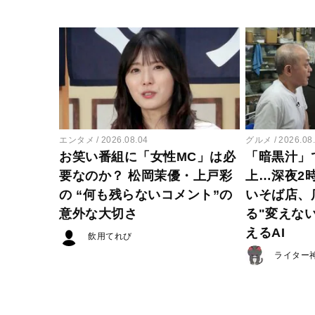
エンタメ
2026.08.04
グルメ
2026.08
お笑い番組に「女性MC」は必
「暗黒汁」
要なのか？ 松岡茉優・上戸彩
上…深夜2
の “何も残らないコメント”の
いそば店、
意外な大切さ
る"変えな
えるAI
飲用てれび
ライター