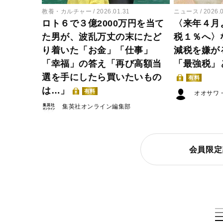
教養・カルチャー
2026.01.31
ニュース
2026.
ロト６で３億2000万円を当て
〈来年４月
た男が、波乱万丈の末にたど
税１％へ〉
り着いた「お金」「仕事」
減税を嫌が
「幸福」の答え「再び高額当
「最強税」
選を手にしたら買いたいもの
有料
は…」
有料
オオサワ
集英社オンライン編集部
会員限定