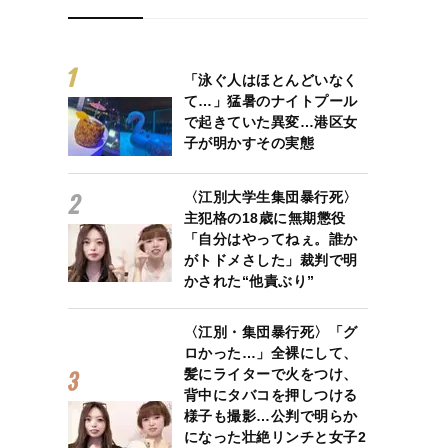
「泳ぐ人はほとんどいなく
て…」猛暑のナイトプール
で起きていた異変…港区女
子が明かすその実態
〈江別大学生集団暴行死〉
主犯格の18歳に無期懲役
「自分はやってねぇ。誰か
がトドメさした」裁判で明
かされた“他責ぶり”
〈江別・集団暴行死〉「グ
ロかった…」全裸にして、
髪にライターで火をつけ、
背中にタバコを押しつける
様子も撮影…公判で明らか
になった壮絶リンチと女子2