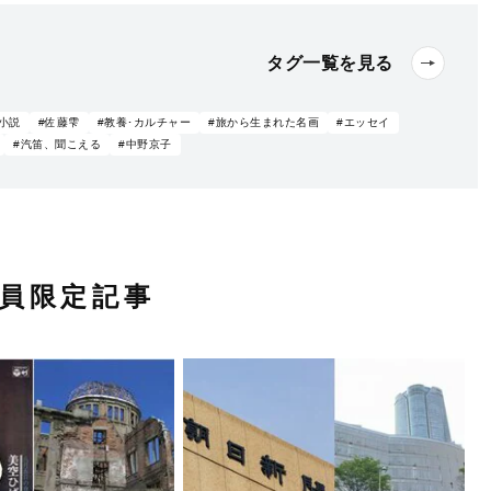
タグ一覧を見る
#小説
#佐藤雫
#教養･カルチャー
#旅から生まれた名画
#エッセイ
#汽笛、聞こえる
#中野京子
員限定記事