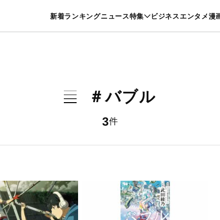
特集一覧を見る
漫画一覧を見る
新着
ランキング
ニュース
特集
ビジネス
エンタメ
漫
養・カルチャー
暮らし
スポーツ
ヘルスケア
美容
グルメ
＃バブル
3
件