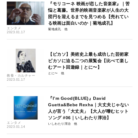
『モリコーネ 映画が恋した音楽家』｜苦
悩と葛藤。世界的映画音楽家が人生の大
団円を迎えるまでを見つめる【売れてい
る映画は面白いのか｜菊地成孔】
エンタメ
菊地成孔
2023.01.17
【ピカソ】美術史上最も成功した芸術家
ピカソに迫る二つの展覧会【比べて楽し
むアート回遊録｜とに〜】
とに〜
教養・カルチャー
2023.01.17
『I’m Good(BLUE)』David
Guetta&Bebe Rexha｜大丈夫じゃない
人が言う「大丈夫」【大人が嗜むヒット
ソング #06｜いしわたり淳治】
エンタメ
いしわたり淳治
2023.01.14