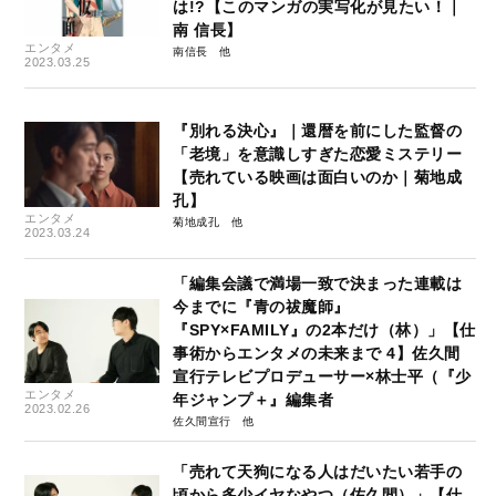
は!?【このマンガの実写化が見たい！｜
南 信長】
エンタメ
南信長
2023.03.25
『別れる決心』｜還暦を前にした監督の
「老境」を意識しすぎた恋愛ミステリー
【売れている映画は面白いのか｜菊地成
孔】
エンタメ
菊地成孔
2023.03.24
「編集会議で満場一致で決まった連載は
今までに『青の祓魔師』
『SPY×FAMILY』の2本だけ（林）」【仕
事術からエンタメの未来まで 4】佐久間
宣行テレビプロデューサー×林士平（『少
エンタメ
年ジャンプ＋』編集者
2023.02.26
佐久間宣行
「売れて天狗になる人はだいたい若手の
頃から多少イヤなやつ（佐久間）」【仕