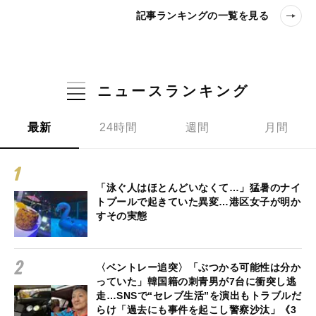
記事ランキングの一覧を見る
ニュースランキング
最新
24時間
週間
月間
「泳ぐ人はほとんどいなくて…」猛暑のナイ
トプールで起きていた異変…港区女子が明か
すその実態
〈ベントレー追突〉「ぶつかる可能性は分か
っていた」韓国籍の刺青男が7台に衝突し逃
走…SNSで“セレブ生活”を演出もトラブルだ
らけ「過去にも事件を起こし警察沙汰」《3