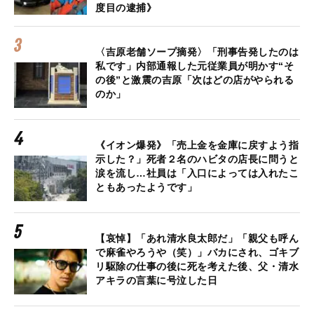
度目の逮捕》
〈吉原老舗ソープ摘発〉「刑事告発したのは
私です」内部通報した元従業員が明かす“そ
の後”と激震の吉原「次はどの店がやられる
のか」
《イオン爆発》「売上金を金庫に戻すよう指
示した？」死者２名のハビタの店長に問うと
涙を流し…社員は「入口によっては入れたこ
ともあったようです」
【哀悼】「あれ清水良太郎だ」「親父も呼ん
で麻雀やろうや（笑）」バカにされ、ゴキブ
リ駆除の仕事の後に死を考えた後、父・清水
アキラの言葉に号泣した日