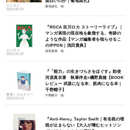
面白いのか｜菊地成孔】
エンタメ
菊地成孔
2023.04.24
『ROCA 吉川ロカ ストーリーライブ』｜
マンガ表現の現在地を象徴する、奇跡の
ような作品【マンガ編集者を唸らせるこ
のIPPON｜浅田貴典】
エンタメ
浅田貴典
2023.04.15
『「能力」の生きづらさをほぐす』勅使
河原真衣著 執筆伴走=磯野真穂【BOOK
レビュー 武器になる本、筋肉になる本｜
千野帽子】
教養・カルチャー
千野帽子
2023.04.13
『Anti-Hero』Taylor Swift｜有名税の増
税が止まらない【大人が嗜むヒットソン