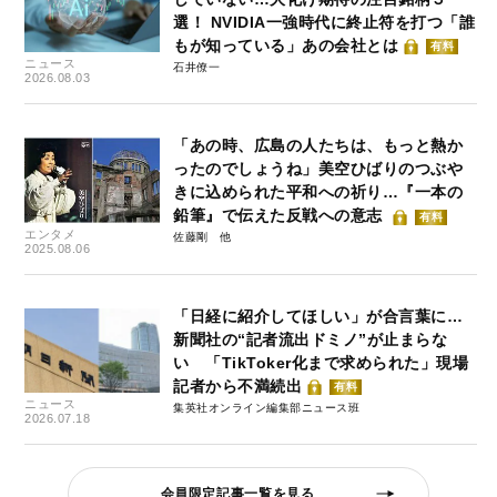
選！ NVIDIA一強時代に終止符を打つ「誰
もが知っている」あの会社とは
有料
ニュース
石井僚一
2026.08.03
「あの時、広島の人たちは、もっと熱か
ったのでしょうね」美空ひばりのつぶや
きに込められた平和への祈り…『一本の
鉛筆』で伝えた反戦への意志
有料
エンタメ
佐藤剛
2025.08.06
「日経に紹介してほしい」が合言葉に…
新聞社の“記者流出ドミノ”が止まらな
い 「TikToker化まで求められた」現場
記者から不満続出
有料
ニュース
集英社オンライン編集部ニュース班
2026.07.18
会員限定記事一覧を見る