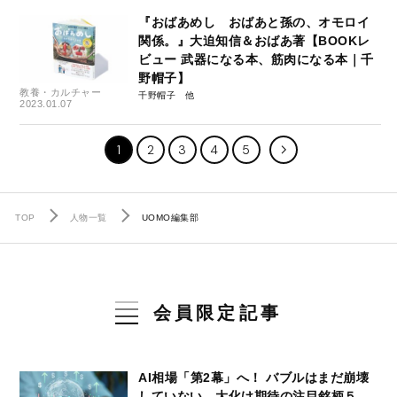
『おばあめし おばあと孫の、オモロイ
関係。』大迫知信＆おばあ著【BOOKレ
ビュー 武器になる本、筋肉になる本｜千
野帽子】
教養・カルチャー
千野帽子
2023.01.07
1
2
3
4
5
TOP
人物一覧
UOMO編集部
会員限定記事
AI相場「第2幕」へ！ バブルはまだ崩壊
していない…大化け期待の注目銘柄５