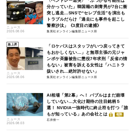
〈ベントレー追突〉「ぶつかる可能性は
分かっていた」韓国籍の刺青男が7台に衝
突し逃走…SNSで“セレブ生活”を演出も
トラブルだらけ「過去にも事件を起こし
警察沙汰」《3度目の逮捕》
ニュース
2026.08.06
集英社オンライン編集部ニュース班
急上昇
「ロケバスはスタッフがいつ戻ってきて
もおかしくない…」と無罪主張の元ジャ
ンポケ斉藤被告に懲役7年求刑「反省の情
もない」被害を訴える女性は「ハニトラ
扱いされ…絶対許せない」
ニュース
2026.08.06
集英社オンライン編集部ニュース班
AI相場「第2幕」へ！ バブルはまだ崩壊
していない…大化け期待の注目銘柄５
選！ NVIDIA一強時代に終止符を打つ「誰
もが知っている」あの会社とは
有料
ニュース
石井僚一
2026.08.03