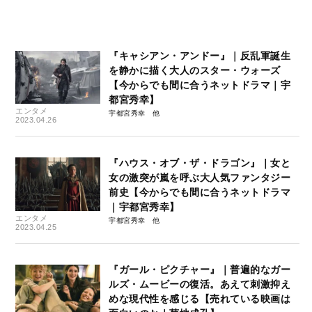
『キャシアン・アンドー』｜反乱軍誕生
を静かに描く大人のスター・ウォーズ
【今からでも間に合うネットドラマ｜宇
都宮秀幸】
エンタメ
宇都宮秀幸
2023.04.26
『ハウス・オブ・ザ・ドラゴン』｜女と
女の激突が嵐を呼ぶ大人気ファンタジー
前史【今からでも間に合うネットドラマ
｜宇都宮秀幸】
エンタメ
宇都宮秀幸
2023.04.25
『ガール・ピクチャー』｜普遍的なガー
ルズ・ムービーの復活。あえて刺激抑え
めな現代性を感じる【売れている映画は