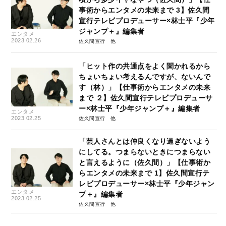
事術からエンタメの未来まで 3】佐久間
宣行テレビプロデューサー×林士平『少年
ジャンプ＋』編集者
エンタメ
2023.02.26
佐久間宣行
「ヒット作の共通点をよく聞かれるから
ちょいちょい考えるんですが、ないんで
す（林）」【仕事術からエンタメの未来
まで ２】佐久間宣行テレビプロデューサ
ー×林士平『少年ジャンプ＋』編集者
エンタメ
2023.02.25
佐久間宣行
「芸人さんとは仲良くなり過ぎないよう
にしてる。つまらないときにつまらない
と言えるように（佐久間）」【仕事術か
らエンタメの未来まで 1】佐久間宣行テ
レビプロデューサー×林士平『少年ジャン
エンタメ
プ＋』編集者
2023.02.25
佐久間宣行