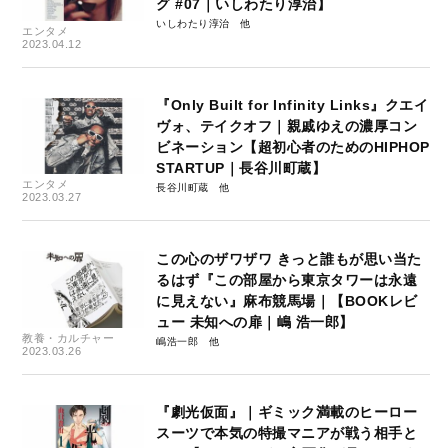
グ #07｜いしわたり淳治】
いしわたり淳治
エンタメ
2023.04.12
『Only Built for Infinity Links』クエイ
ヴォ、テイクオフ｜親戚ゆえの濃厚コン
ビネーション【超初心者のためのHIPHOP
STARTUP｜長谷川町蔵】
エンタメ
長谷川町蔵
2023.03.27
この心のザワザワ きっと誰もが思い当た
るはず『この部屋から東京タワーは永遠
に見えない』麻布競馬場｜【BOOKレビ
ュー 未知への扉｜嶋 浩一郎】
教養・カルチャー
嶋浩一郎
2023.03.26
『劇光仮面』｜ギミック満載のヒーロー
スーツで本気の特撮マニアが戦う相手と