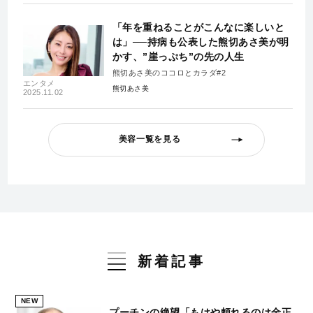
「年を重ねることがこんなに楽しいと
は」──持病も公表した熊切あさ美が明
かす、”崖っぷち”の先の人生
熊切あさ美のココロとカラダ#2
エンタメ
熊切あさ美
2025.11.02
美容一覧を見る
新着記事
NEW
プーチンの絶望「もはや頼れるのは金正