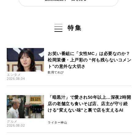
特集
お笑い番組に「女性MC」は必要なのか？
松岡茉優・上戸彩の “何も残らないコメン
ト”の意外な大切さ
飲用てれび
エンタメ
2026.08.04
「暗黒汁」で愛され50年以上…深夜2時開
店の老舗立ち食いそば店、店主が守り続
ける"変えない味"と裏で店を支えるAI
グルメ
ライター神山
2026.08.02