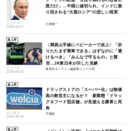
恩だけ」…中国に値切られ、インドに振
り回される“大国ロシア”の悲しい現実
ニュース
小倉健一
2026.08.07
急上昇
〈満員山手線にベビーカーで炎上〉「折
りたたまず乗車できる」はずなのに「避
けるべき」「みんなで守るもの」と賛
否…JR東日本が示した見解
ニュース
集英社オンライン編集部ニュース班
2026.08.06
急上昇
ドラッグストアの「スーパー化」は物価
高の救世主になるか？ 新業態「ドラッ
グ＆フード型店舗」が見据える勝算と死
角
ビジネス
不破聡
2026.08.06
急上昇