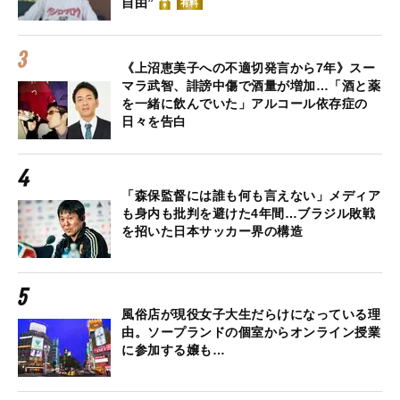
自由”
有料
《上沼恵美子への不適切発言から7年》スー
マラ武智、誹謗中傷で酒量が増加…「酒と薬
を一緒に飲んでいた」アルコール依存症の
日々を告白
「森保監督には誰も何も言えない」メディア
も身内も批判を避けた4年間…ブラジル敗戦
を招いた日本サッカー界の構造
風俗店が現役女子大生だらけになっている理
由。ソープランドの個室からオンライン授業
に参加する嬢も…