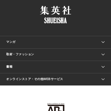
マンガ
取材・ファッション
少年マンガ
週刊少年ジャンプ
書籍
ファッション・美容
青年マンガ
ジャンプSQ.
Seventeen
週刊ヤングジャンプ
オンラインストア・その他WEBサービス
文芸・文庫・総合
芸能・情報・スポーツ
少女マンガ
Vジャンプ
non-no Web
ヤングジャンプ定期購読デジタル
すばる
Myojo
オンラインストア
りぼん
学芸・ノンフィクション・新書
最強ジャンプ
女性マンガ
@BAILA
ヤンジャン＋
小説すばる
週プレNEWS
マーガレット
集英社OTOコンテンツ
集英社 学芸編集部
少年ジャンプ＋
その他WEBサービス
クッキー
ライトノベル・ノベライズ
MAQUIA ONLINE
となりのヤングジャンプ
集英社 文芸ステーション
週プレ グラジャパ！