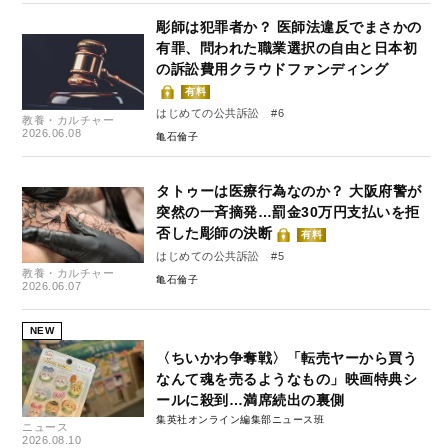
彫師は犯罪者か？ 医師法違反でまさかの
有罪、問われた職業選択の自由と日本初
の訴訟費用クラウドファンディング
有料
はじめての公共訴訟 #6
教養・カルチャー
2026.06.08
亀石倫子
タトゥーは医療行為なのか？ 大阪府警が
突然の一斉摘発…罰金30万円支払いを拒
否した彫師の決断
有料
はじめての公共訴訟 #5
教養・カルチャー
亀石倫子
2026.06.07
NEW
〈ちいかわ争奪戦〉「転売ヤーから買う
なんて魂を売るようなもの」映画特典シ
ールに殺到…満席続出の裏側
集英社オンライン編集部ニュース班
ニュース
2026.08.10