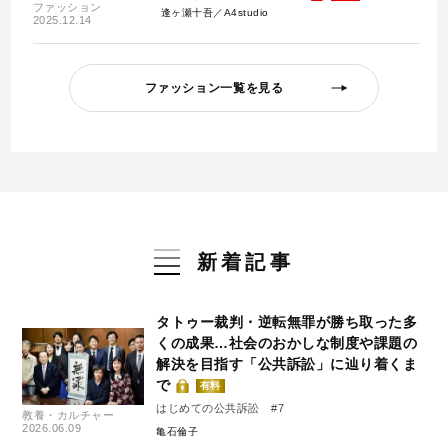
ファッション
逢ヶ瀬十吾／A4studio
2025.12.14
ファッション一覧を見る
新着記事
タトゥー裁判・逆転無罪が勝ち取った多
くの成果…社会のおかしな制度や課題の
解決を目指す「公共訴訟」に辿り着くま
で
有料
はじめての公共訴訟 #7
教養・カルチャー
2026.06.09
亀石倫子