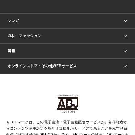
マンガ
取材・ファッション
少年マンガ
週刊少年ジャンプ
書籍
ファッション・美容
青年マンガ
ジャンプSQ.
Seventeen
週刊ヤングジャンプ
オンラインストア・その他WEBサービス
文芸・文庫・総合
芸能・情報・スポーツ
少女マンガ
Vジャンプ
non-no Web
ヤングジャンプ定期購読デジタル
すばる
Myojo
オンラインストア
りぼん
学芸・ノンフィクション・新書
最強ジャンプ
女性マンガ
@BAILA
ヤンジャン＋
小説すばる
週プレNEWS
マーガレット
集英社OTOコンテンツ
集英社 学芸編集部
少年ジャンプ＋
その他WEBサービス
クッキー
ライトノベル・ノベライズ
MAQUIA ONLINE
となりのヤングジャンプ
集英社 文芸ステーション
週プレ グラジャパ！
別冊マーガレット
SHUEISHA MANGA-ART HERITAGE
集英社 ビジネス書
ゼブラック
ココハナ
SHUEISHA ADNAVI
SPUR.JP
集英社Webマガジン Cobalt
グランドジャンプ
web 集英社文庫
キッズ
web Sportiva
マンガMee
ジャンプキャラクターズストア
集英社新書
ジャンプルーキー！
月刊オフィスユー
ＡＢＪマークは、この電子書店・電子書籍配信サービスが、著作権者か
EDITOR'S LAB
LEE
集英社オレンジ文庫
ウルトラジャンプ
青春と読書
パラスポ＋！
らコンテンツ使用許諾を得た正規版配信サービスであることを示す登録
集英社みらい文庫
リマコミ＋
HAPPY PLUS STORE
集英社新書プラス
ジャンプTOON
商標（登録番号 第6091713号）です。ABJマークの詳細、ABJマークを