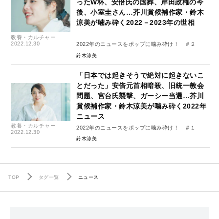
ったW杯、安倍氏の国葬、岸田政権の今
後、小室圭さん…芥川賞候補作家・鈴木
涼美が噛み砕く2022－2023年の世相
教養・カルチャー
2022.12.30
2022年のニュースをポップに噛み砕け！ ＃２
鈴木涼美
「日本では起きそうで絶対に起きないこ
とだった」安倍元首相暗殺、旧統一教会
問題、宮台氏襲撃、ガーシー当選…芥川
賞候補作家・鈴木涼美が噛み砕く2022年
ニュース
教養・カルチャー
2022年のニュースをポップに噛み砕け！ ＃１
2022.12.30
鈴木涼美
TOP
タグ一覧
ニュース