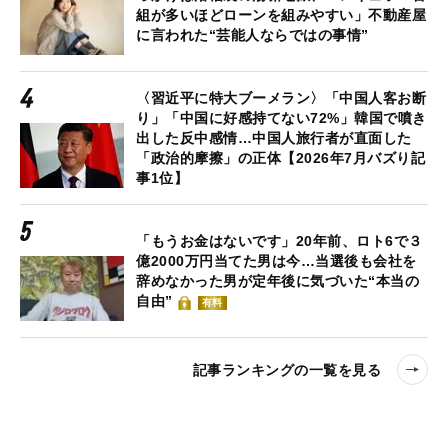
組が多いほどローンを組みやすい」不動産屋
に言われた“芸能人ならではの事情”
〈習近平に特大ブーメラン〉「中国人客お断
り」「中国に好感持てない72%」韓国で噴き
出した反中感情…中国人旅行者が直面した
「政治的摩擦」の正体【2026年7月バズり記
事1位】
「もうお金はないです」20年前、ロト6で３
億2000万円当てた男は今…当選後も会社を
辞めなかった男が定年後に気づいた“本当の
自由”
有料
記事ランキングの一覧を見る