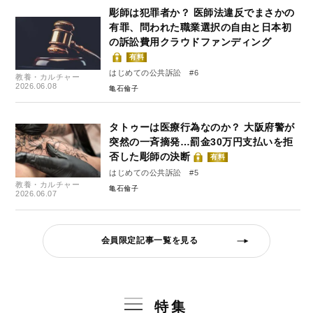
彫師は犯罪者か？ 医師法違反でまさかの
有罪、問われた職業選択の自由と日本初
の訴訟費用クラウドファンディング
有料
はじめての公共訴訟 #6
教養・カルチャー
2026.06.08
亀石倫子
タトゥーは医療行為なのか？ 大阪府警が
突然の一斉摘発…罰金30万円支払いを拒
否した彫師の決断
有料
はじめての公共訴訟 #5
教養・カルチャー
亀石倫子
2026.06.07
会員限定記事一覧を見る
特集