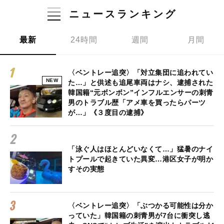
ニュースランキング
最新
24時間
週間
月間
〈ベントレー追突〉「対立集団に追われてい
NEW
た…」と供述も追尾車両はナシ、逮捕された
韓国籍“元ボンボン”インフルエンサーの刺青
男のトラブル歴「アメ車を買ったらパーツ
が…」《３度目の逮捕》
「泳ぐ人はほとんどいなくて…」猛暑のナイ
トプールで起きていた異変…港区女子が明か
すその実態
〈ベントレー追突〉「ぶつかる可能性は分か
っていた」韓国籍の刺青男が7台に衝突し逃