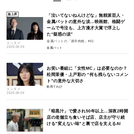
急上昇
「泣いてないねんけどな」無頼派芸人・
金属バットの意外な涙…映画館、格闘ゲ
ームで号泣も、上方漫才大賞で浮上し
た“疑惑の涙”
金属バットの「酒辛肉鮪」#61
エンタメ
2026.08.09
金属バット
お笑い番組に「女性MC」は必要なのか？
松岡茉優・上戸彩の “何も残らないコメン
ト”の意外な大切さ
飲用てれび
エンタメ
2026.08.04
「暗黒汁」で愛され50年以上…深夜2時開
店の老舗立ち食いそば店、店主が守り続
ける"変えない味"と裏で店を支えるAI