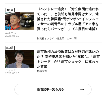
〈ベントレー追突〉「対立集団に追われ
NEW
ていた…」と供述も追尾車両はナシ、逮
捕された韓国籍“元ボンボン”インフルエ
ンサーの刺青男のトラブル歴「アメ車を
買ったらパーツが…」《３度目の逮捕》
ニュース
2026.08.10
集英社オンライン編集部ニュース班
急上昇
高市政権の経済政策はなぜ評判が悪いの
か？ 支持率急落を招いた“変節”…「高市
トレード」が「高市ショック」に変わっ
た背景
ニュース
竹橋大吉
2026.08.10
新着記事一覧を見る