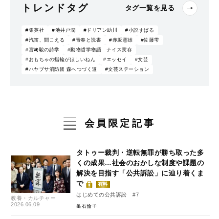
トレンドタグ
タグ一覧を見る
#集英社
#池井戸潤
#ドリアン助川
#小説すばる
#汽笛、聞こえる
#青春と読書
#赤坂憲雄
#佐藤雫
#宮﨑駿の詩学
#動物哲学物語 ナイス実存
#おもちゃの指輪がほしいねん
#エッセイ
#文芸
#ハヤブサ消防団 森へつづく道
#文芸ステーション
会員限定記事
タトゥー裁判・逆転無罪が勝ち取った多
くの成果…社会のおかしな制度や課題の
解決を目指す「公共訴訟」に辿り着くま
で
有料
はじめての公共訴訟 #7
教養・カルチャー
2026.06.09
亀石倫子