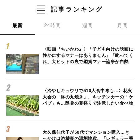
記事ランキング
最新
24時間
週間
月間
〈映画『ちいかわ』〉「子ども向けの映画に
静かにするマナーはありません」「叱ってく
れ」大ヒットの裏で鑑賞マナー論争が白熱
〈冷やしキュウリで510人食中毒も…〉花火
大会の「豚の丸焼き」、キッチンカーの「ケ
バブ」も…酷暑の夏祭りで注意したい食べ物
大久保佳代子が50代でマンション購入…き
っかけは浴槽裏の湯垢地獄、「レギュラー番