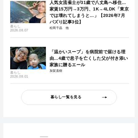
人気女流雀士が31歳で八丈島へ移住…
家賃15万円→3万円、1K→4LDK「東京
では壊れてしまうと…」【2026年7月
バズり記事3位】
暮らし
松岡千晶
2026.08.07
「温かいスープ」を病院前で届ける理
由…4歳で息子を亡くした父が付き添い
家族に贈るエール
加賀直樹
暮らし
2026.08.01
暮らし一覧を見る