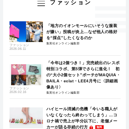
ファッション
「地方のイオンモールにいそうな服装
が嫌い」投稿が炎上…なぜ他人の格好
を“採点”したくなるのか
集英社オンライン編集部
ファッション
2026.06.11
「今年は2個つき！」完売続出のレスポ
特別コラボ、第5弾でさらに進化！ 初
の“大小2個セット”ポーチがMAQUIA・
BAILA・eclat・LEE4月号に〈詳細画
像あり〉
ファッション
2026.02.16
集英社オンライン編集部
ハイヒール消滅の危機「今いる職人が
いなくなったら終わってしまう」…コ
ロナ禍で売上が半分以下に、老舗メー
カーが語る存続の行方
無料