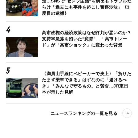
走…SNSで“セレブ生活”を演出もトラブルだ
らけ「過去にも事件を起こし警察沙汰」《3
度目の逮捕》
高市政権の経済政策はなぜ評判が悪いのか？
支持率急落を招いた“変節”…「高市トレー
ド」が「高市ショック」に変わった背景
〈満員山手線にベビーカーで炎上〉「折りた
たまず乗車できる」はずなのに「避けるべ
き」「みんなで守るもの」と賛否…JR東日
本が示した見解
ニュースランキングの一覧を見る