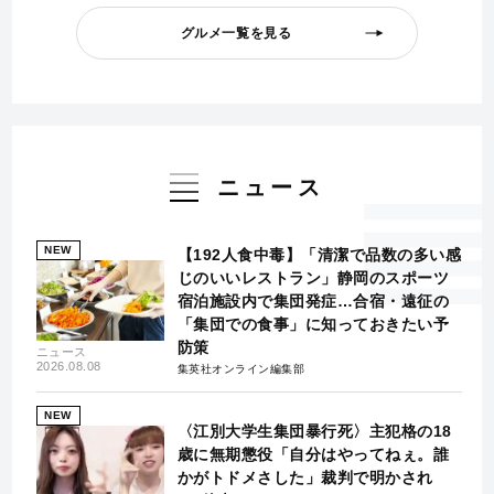
グルメ一覧を見る
ニュース
NEW
【192人食中毒】「清潔で品数の多い感
じのいいレストラン」静岡のスポーツ
宿泊施設内で集団発症…合宿・遠征の
「集団での食事」に知っておきたい予
防策
ニュース
2026.08.08
集英社オンライン編集部
NEW
〈江別大学生集団暴行死〉主犯格の18
歳に無期懲役「自分はやってねぇ。誰
かがトドメさした」裁判で明かされ