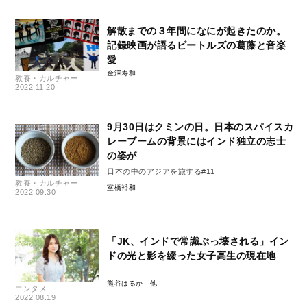
解散までの３年間になにが起きたのか。
記録映画が語るビートルズの葛藤と音楽
愛
金澤寿和
教養・カルチャー
2022.11.20
9月30日はクミンの日。日本のスパイスカ
レーブームの背景にはインド独立の志士
の姿が
日本の中のアジアを旅する#11
教養・カルチャー
室橋裕和
2022.09.30
「JK、インドで常識ぶっ壊される」イン
ドの光と影を綴った女子高生の現在地
熊谷はるか
エンタメ
2022.08.19