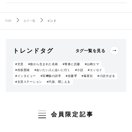
TOP
タグ一覧
インド
トレンドタグ
タグ一覧を見る
#文芸
#旅から生まれた名画
#青春と読書
#山崎エマ
#赤坂憲雄
#会いたい人に会いに行く
#小説
#エッセイ
#インタビュー
#宮﨑駿の詩学
#佐藤雫
#集英社
#小説すばる
#文芸ステーション
#汽笛、聞こえる
会員限定記事