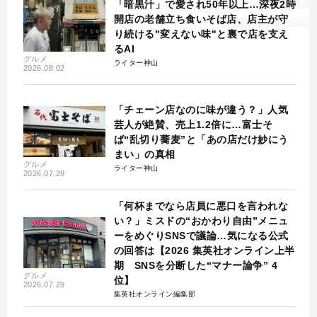
「暗黒汁」で愛され50年以上…深夜2時
開店の老舗立ち食いそば店、店主が守
り続ける"変えない味"と裏で店を支え
るAI
グルメ
ライター神山
2026.08.02
「チェーン店なのに味が違う？」人気
芸人が絶賛、売上1.2倍に…富士そ
ば“乱切り蕎麦”と「あの店だけ妙にう
まい」の真相
グルメ
ライター神山
2026.07.29
「何杯までなら店員に悪口を言われな
い？」ミスドの“おかわり自由”メニュ
ーをめぐりSNSで議論…気になる公式
の回答は【2026 集英社オンライン上半
期 SNSを分断した“マナー論争” 4
グルメ
位】
2026.07.29
集英社オンライン編集部