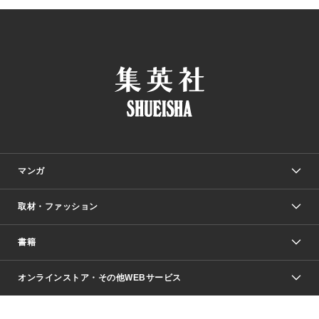
マンガ
取材・ファッション
少年マンガ
週刊少年ジャンプ
書籍
ファッション・美容
青年マンガ
ジャンプSQ.
Seventeen
週刊ヤングジャンプ
オンラインストア・その他WEBサービス
文芸・文庫・総合
芸能・情報・スポーツ
少女マンガ
Vジャンプ
non-no Web
ヤングジャンプ定期購読デジタル
すばる
Myojo
オンラインストア
りぼん
学芸・ノンフィクション・新書