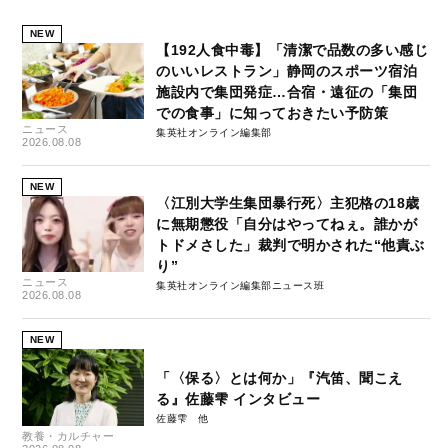
NEW
【192人食中毒】「清潔で品数の多い感じ
のいいレストラン」静岡のスポーツ宿泊
施設内で集団発症…合宿・遠征の「集団
での食事」に知っておきたい予防策
ニュース
集英社オンライン編集部
2026.08.08
NEW
〈江別大学生集団暴行死〉主犯格の18歳
に無期懲役「自分はやってねぇ。誰かが
トドメさした」裁判で明かされた“他責ぶ
り”
ニュース
集英社オンライン編集部ニュース班
2026.08.08
NEW
「〈保る〉とは何か」『汽笛、聞こえ
る』佐藤雫 インタビュー
佐藤雫
教養・カルチャー