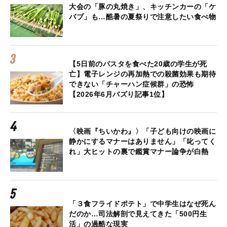
大会の「豚の丸焼き」、キッチンカーの「ケ
バブ」も…酷暑の夏祭りで注意したい食べ物
【5日前のパスタを食べた20歳の学生が死
亡】電子レンジの再加熱での殺菌効果も期待
できない「チャーハン症候群」の恐怖
【2026年6月バズり記事1位】
〈映画『ちいかわ』〉「子ども向けの映画に
静かにするマナーはありません」「叱ってく
れ」大ヒットの裏で鑑賞マナー論争が白熱
「３食フライドポテト」で中学生はなぜ死ん
だのか…司法解剖で見えてきた「500円生
活」の過酷な現実