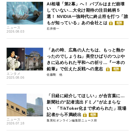
AI相場「第2幕」へ！ バブルはまだ崩壊
していない…大化け期待の注目銘柄５
選！ NVIDIA一強時代に終止符を打つ「誰
もが知っている」あの会社とは
有料
ニュース
石井僚一
2026.08.03
「あの時、広島の人たちは、もっと熱か
ったのでしょうね」美空ひばりのつぶや
きに込められた平和への祈り…『一本の
鉛筆』で伝えた反戦への意志
有料
エンタメ
佐藤剛
2025.08.06
「日経に紹介してほしい」が合言葉に…
新聞社の“記者流出ドミノ”が止まらな
い 「TikToker化まで求められた」現場
記者から不満続出
有料
ニュース
集英社オンライン編集部ニュース班
2026.07.18