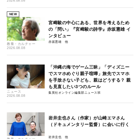
2026.08.08
NEW
宮﨑駿の中心にある、世界を考えるため
の「問い」『宮﨑駿の詩学』赤坂憲雄 イ
ンタビュー
赤坂憲雄
教養・カルチャー
2026.08.08
「沖縄の海でゲーム三昧」「ディズニー
でスマホめぐり親子喧嘩」旅先でスマホ
を手放さない子ども、親はどうする？ 親
も見直したい3つのルール
ニュース
集英社オンライン編集部ニュース班
2026.08.08
岩井圭也さん（作家）が山崎エマさん
（ドキュメンタリー監督）に会いに行く
岩井圭也