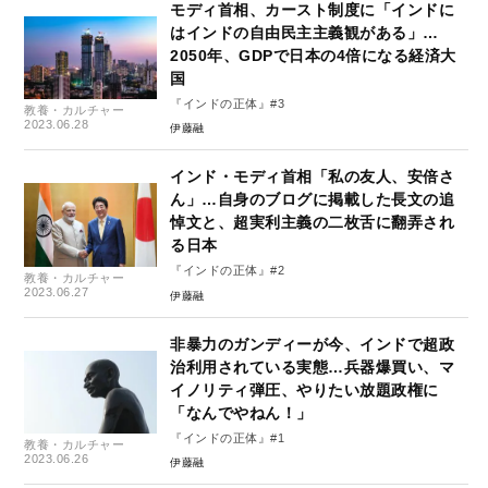
モディ首相、カースト制度に「インドに
はインドの自由民主主義観がある」…
2050年、GDPで日本の4倍になる経済大
国
『インドの正体』#3
教養・カルチャー
2023.06.28
伊藤融
インド・モディ首相「私の友人、安倍さ
ん」…自身のブログに掲載した長文の追
悼文と、超実利主義の二枚舌に翻弄され
る日本
『インドの正体』#2
教養・カルチャー
2023.06.27
伊藤融
非暴力のガンディーが今、インドで超政
治利用されている実態…兵器爆買い、マ
イノリティ弾圧、やりたい放題政権に
「なんでやねん！」
『インドの正体』#1
教養・カルチャー
2023.06.26
伊藤融