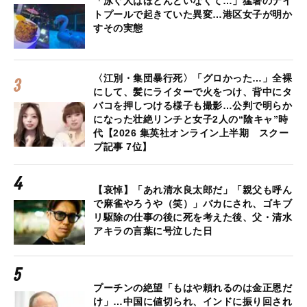
「泳ぐ人はほとんどいなくて…」猛暑のナイ
トプールで起きていた異変…港区女子が明か
すその実態
〈江別・集団暴行死〉「グロかった…」全裸
にして、髪にライターで火をつけ、背中にタ
バコを押しつける様子も撮影…公判で明らか
になった壮絶リンチと女子2人の“陰キャ”時
代【2026 集英社オンライン上半期 スクー
プ記事 7位】
【哀悼】「あれ清水良太郎だ」「親父も呼ん
で麻雀やろうや（笑）」バカにされ、ゴキブ
リ駆除の仕事の後に死を考えた後、父・清水
アキラの言葉に号泣した日
プーチンの絶望「もはや頼れるのは金正恩だ
け」…中国に値切られ、インドに振り回され