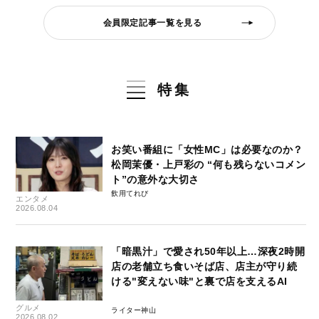
会員限定記事一覧を見る
特集
お笑い番組に「女性MC」は必要なのか？
松岡茉優・上戸彩の “何も残らないコメン
ト”の意外な大切さ
飲用てれび
エンタメ
2026.08.04
「暗黒汁」で愛され50年以上…深夜2時開
店の老舗立ち食いそば店、店主が守り続
ける"変えない味"と裏で店を支えるAI
グルメ
ライター神山
2026.08.02