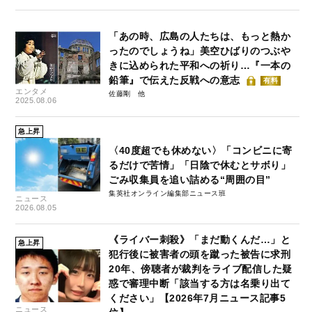
「あの時、広島の人たちは、もっと熱か
ったのでしょうね」美空ひばりのつぶや
きに込められた平和への祈り…『一本の
鉛筆』で伝えた反戦への意志
有料
エンタメ
佐藤剛
2025.08.06
急上昇
〈40度超でも休めない〉「コンビニに寄
るだけで苦情」「日陰で休むとサボり」
ごみ収集員を追い詰める“周囲の目”
集英社オンライン編集部ニュース班
ニュース
2026.08.05
《ライバー刺殺》「まだ動くんだ…」と
急上昇
犯行後に被害者の頭を蹴った被告に求刑
20年、傍聴者が裁判をライブ配信した疑
惑で審理中断「該当する方は名乗り出て
ください」【2026年7月ニュース記事5
ニュース