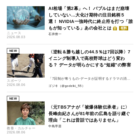
AI相場「第2幕」へ！ バブルはまだ崩壊
していない…大化け期待の注目銘柄５
選！ NVIDIA一強時代に終止符を打つ「誰
もが知っている」あの会社とは
有料
ニュース
石井僚一
2026.08.03
NEW
〈逆転＆勝ち越しの44.5％は7回以降〉7
イニング制導入で高校野球はどう変わ
る？ データが明らかにする“短縮”の弊害
「7回制が奪うもの-データが証明するドラマの消
スポーツ
失-」
2026.08.06
ゴジキ（@godziki_55）
NEW
〈元TBSアナが「被爆体験伝承者」に〉
長峰由紀さんが81年前の広島を語り継ぐ
理由「これは昔話ではありません」
中島早苗
教養・カルチャー
2026.08.06