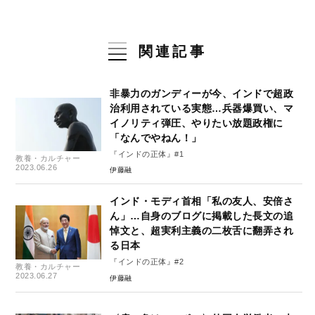
関連記事
非暴力のガンディーが今、インドで超政
治利用されている実態…兵器爆買い、マ
イノリティ弾圧、やりたい放題政権に
「なんでやねん！」
『インドの正体』#1
教養・カルチャー
2023.06.26
伊藤融
インド・モディ首相「私の友人、安倍さ
ん」…自身のブログに掲載した長文の追
悼文と、超実利主義の二枚舌に翻弄され
る日本
『インドの正体』#2
教養・カルチャー
2023.06.27
伊藤融