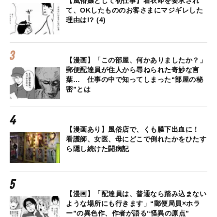
【風俗嬢として初仕事】着衣即を要求され
て、OKしたもののお客さまにマジギレした
理由は!? (4)
【漫画】「この部屋、何かありましたか？」
郵便配達員が住人から尋ねられた奇妙な言
葉… 仕事の中で知ってしまった“部屋の秘
密”とは
【漫画あり】風俗店で、くも膜下出血に！
看護師、女医、母にどこで倒れたかをひたす
ら隠し続けた闘病記
【漫画】「配達員は、普通なら踏み込まない
ような場所にも行きます」“郵便局員×ホラ
ー”の異色作、作者が語る“怪異の原点”