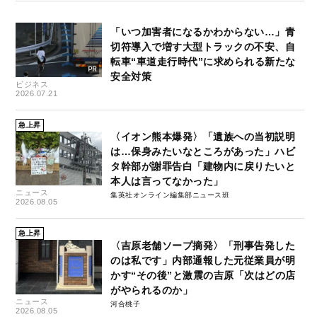
「いつ加害者になるかわからない…」青
切符導入で増す大型トラックの不安、自
転車“車道走行時代”に求められる新たな
安全対策
ビジネス
2026.07.21
急上昇
〈イオン熊本爆発〉「遺族への当初説明
は…保身みたいなところがあった」ハビ
タ幹部が謝罪告白「建物内に戻りたいと
本人は言ってなかった」
ニュース
集英社オンライン編集部ニュース班
2026.08.05
急上昇
〈吉原老舗ソープ摘発〉「刑事告発した
のは私です」内部通報した元従業員が明
かす“その後”と激震の吉原「次はどの店
がやられるのか」
ニュース
河合桃子
2026.08.05