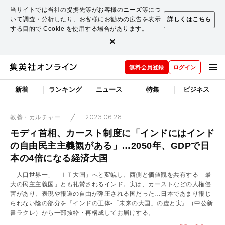
当サイトでは当社の提携先等がお客様のニーズ等につ
いて調査・分析したり、お客様にお勧めの広告を表示
詳しくはこちら
する目的で Cookie を使用する場合があります。
×
無料会員登録
ログイン
新着
ランキング
ニュース
特集
ビジネス
2023.06.28
教養・カルチャー
モディ首相、カースト制度に「インドにはインド
の自由民主主義観がある」…2050年、GDPで日
本の4倍になる経済大国
「人口世界一」「ＩＴ大国」へと変貌し、西側と価値観を共有する「最
大の民主主義国」とも礼賛されるインド。実は、カーストなどの人権侵
害があり、表現や報道の自由が弾圧される国だった…日本であまり報じ
られない陰の部分を『インドの正体-「未来の大国」の虚と実』（中公新
書ラクレ）から一部抜粋・再構成してお届けする。