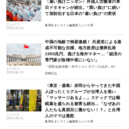
〈雇い負けニッポン〉外国人労働者の来
日ドタキャンが続出。“買い負け”に続い
て深刻化する日本の“雇い負け”の実状
ニュース
集英社オンライン編集部ニュース班
2023.04.24
中国の地銀で倒産連鎖！ 共産党による達
成不可能な目標、地方政府は債券乱発
1000兆円、逃げる海外マネー…「経済の
専門家が政権中枢にいない」
『国際金融危機！米中メルトダウンの結末』#4
ビジネス
2023.06.13
宮崎正弘
〈東京・湯島〉赤羽からやってきた中国
人ぼったくりグループが台湾人を装い
「マッサージあるよ…」スナックでは睡
眠薬を盛られる被害も続出…「なぜあの
人たちも真面目に働かない！？」と台湾
ニュース
人のママは激怒
2023.06.21
集英社オンライン編集部ニュース班