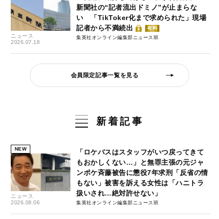
新聞社の“記者流出ドミノ”が止まらな
い 「TikToker化まで求められた」現場
記者から不満続出
有料
ニュース
集英社オンライン編集部ニュース班
2026.07.18
会員限定記事一覧を見る
新着記事
NEW
「ロケバスはスタッフがいつ戻ってきて
もおかしくない…」と無罪主張の元ジャ
ンポケ斉藤被告に懲役7年求刑「反省の情
もない」被害を訴える女性は「ハニトラ
扱いされ…絶対許せない」
ニュース
2026.08.06
集英社オンライン編集部ニュース班