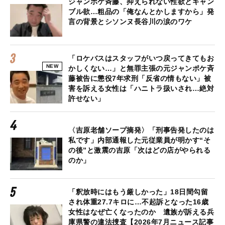
ジャンポケ斉藤、抑えられない性欲とギャン
ブル欲…粗品の「俺なんとかしますから」発
言の背景とシソンヌ長谷川の涙のワケ
「ロケバスはスタッフがいつ戻ってきてもお
NEW
かしくない…」と無罪主張の元ジャンポケ斉
藤被告に懲役7年求刑「反省の情もない」被
害を訴える女性は「ハニトラ扱いされ…絶対
許せない」
〈吉原老舗ソープ摘発〉「刑事告発したのは
私です」内部通報した元従業員が明かす“そ
の後”と激震の吉原「次はどの店がやられる
のか」
「釈放時にはもう厳しかった」18日間勾留
され体重27.7キロに…不起訴となった16歳
女性はなぜ亡くなったのか 遺族が訴える兵
庫県警の違法捜査【2026年7月ニュース記事