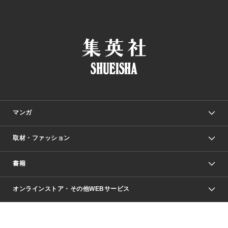
マンガ
取材・ファッション
少年マンガ
週刊少年ジャンプ
書籍
ファッション・美容
青年マンガ
ジャンプSQ.
Seventeen
週刊ヤングジャンプ
オンラインストア・その他WEBサービス
文芸・文庫・総合
芸能・情報・スポーツ
少女マンガ
Vジャンプ
non-no Web
ヤングジャンプ定期購読デジタル
すばる
Myojo
オンラインストア
りぼん
学芸・ノンフィクション・新書
最強ジャンプ
女性マンガ
@BAILA