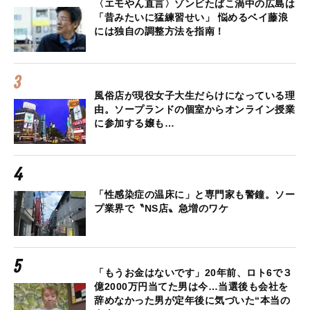
〈エモやん直言〉ゾンビたばこ渦中の広島は
「昔みたいに猛練習せい」 悩めるベイ藤浪
には独自の調整方法を指南！
風俗店が現役女子大生だらけになっている理
由。ソープランドの個室からオンライン授業
に参加する嬢も…
「性感染症の温床に」と専門家も警鐘。ソー
プ業界で〝NS店〟急増のワケ
「もうお金はないです」20年前、ロト6で３
億2000万円当てた男は今…当選後も会社を
辞めなかった男が定年後に気づいた“本当の