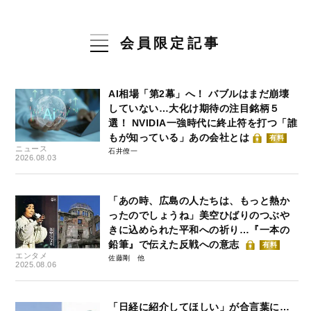
会員限定記事
AI相場「第2幕」へ！ バブルはまだ崩壊
していない…大化け期待の注目銘柄５
選！ NVIDIA一強時代に終止符を打つ「誰
もが知っている」あの会社とは
有料
ニュース
石井僚一
2026.08.03
「あの時、広島の人たちは、もっと熱か
ったのでしょうね」美空ひばりのつぶや
きに込められた平和への祈り…『一本の
鉛筆』で伝えた反戦への意志
有料
エンタメ
佐藤剛
2025.08.06
「日経に紹介してほしい」が合言葉に…