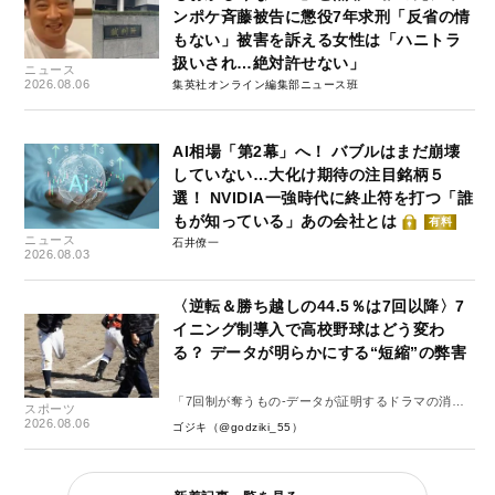
ンポケ斉藤被告に懲役7年求刑「反省の情
もない」被害を訴える女性は「ハニトラ
扱いされ…絶対許せない」
ニュース
2026.08.06
集英社オンライン編集部ニュース班
AI相場「第2幕」へ！ バブルはまだ崩壊
していない…大化け期待の注目銘柄５
選！ NVIDIA一強時代に終止符を打つ「誰
もが知っている」あの会社とは
有料
ニュース
石井僚一
2026.08.03
〈逆転＆勝ち越しの44.5％は7回以降〉7
イニング制導入で高校野球はどう変わ
る？ データが明らかにする“短縮”の弊害
「7回制が奪うもの-データが証明するドラマの消
スポーツ
失-」
2026.08.06
ゴジキ（@godziki_55）