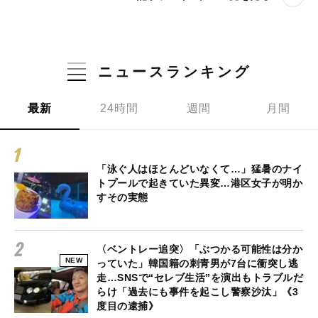
ニュースランキング
最新
24時間
週間
月間
「泳ぐ人はほとんどいなくて…」猛暑のナイ
トプールで起きていた異変…港区女子が明か
すその実態
〈ベントレー追突〉「ぶつかる可能性は分か
NEW
っていた」韓国籍の刺青男が7台に衝突し逃
走…SNSで“セレブ生活”を演出もトラブルだ
らけ「過去にも事件を起こし警察沙汰」《3
度目の逮捕》