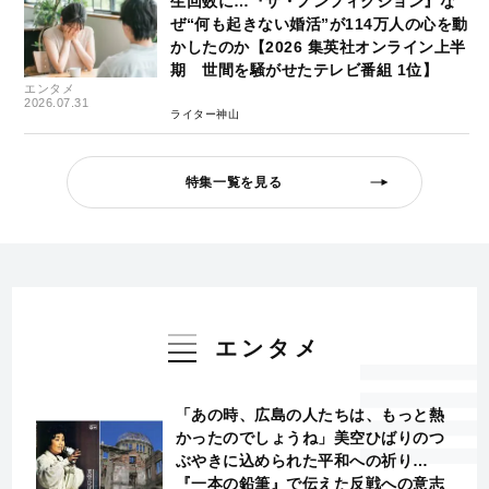
生回数に…『ザ・ノンフィクション』な
ぜ“何も起きない婚活”が114万人の心を動
かしたのか【2026 集英社オンライン上半
期 世間を騒がせたテレビ番組 1位】
エンタメ
2026.07.31
ライター神山
特集一覧を見る
エンタメ
「あの時、広島の人たちは、もっと熱
かったのでしょうね」美空ひばりのつ
ぶやきに込められた平和への祈り…
『一本の鉛筆』で伝えた反戦への意志