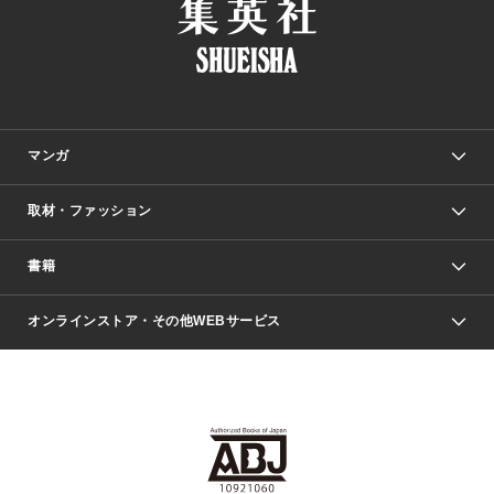
マンガ
取材・ファッション
少年マンガ
週刊少年ジャンプ
書籍
ファッション・美容
青年マンガ
ジャンプSQ.
Seventeen
週刊ヤングジャンプ
オンラインストア・その他WEBサービス
文芸・文庫・総合
芸能・情報・スポーツ
少女マンガ
Vジャンプ
non-no Web
ヤングジャンプ定期購読デジタル
すばる
Myojo
オンラインストア
りぼん
学芸・ノンフィクション・新書
最強ジャンプ
女性マンガ
@BAILA
ヤンジャン＋
小説すばる
週プレNEWS
マーガレット
集英社OTOコンテンツ
集英社 学芸編集部
少年ジャンプ＋
その他WEBサービス
クッキー
ライトノベル・ノベライズ
MAQUIA ONLINE
となりのヤングジャンプ
集英社 文芸ステーション
週プレ グラジャパ！
別冊マーガレット
SHUEISHA MANGA-ART HERITAGE
集英社 ビジネス書
ゼブラック
ココハナ
SHUEISHA ADNAVI
SPUR.JP
集英社Webマガジン Cobalt
グランドジャンプ