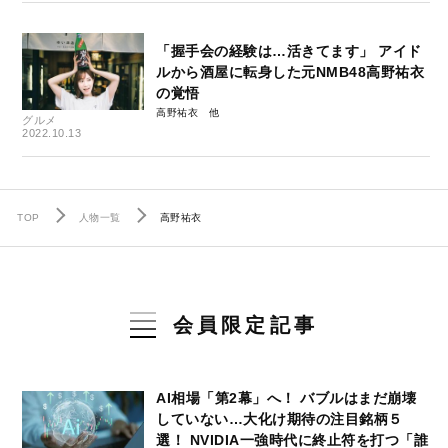
「握手会の経験は…活きてます」 アイド
ルから酒屋に転身した元NMB48高野祐衣
の覚悟
高野祐衣
グルメ
2022.10.13
TOP
人物一覧
高野祐衣
会員限定記事
AI相場「第2幕」へ！ バブルはまだ崩壊
していない…大化け期待の注目銘柄５
選！ NVIDIA一強時代に終止符を打つ「誰