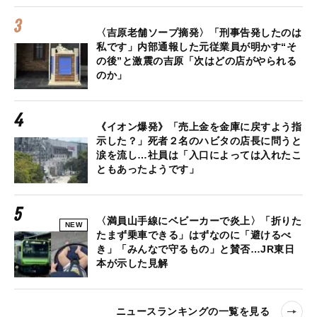
〈吉原老舗ソープ摘発〉「刑事告発したのは
私です」内部通報した元従業員が明かす“そ
の後”と激震の吉原「次はどの店がやられる
のか」
《イオン爆発》「売上金を金庫に戻すよう指
示した？」死者２名のハビタの店長に問うと
涙を流し…社員は「入口によっては入れたこ
ともあったようです」
〈満員山手線にベビーカーで炎上〉「折りた
NEW
たまず乗車できる」はずなのに「避けるべ
き」「みんなで守るもの」と賛否…JR東日
本が示した見解
ニュースランキングの一覧を見る