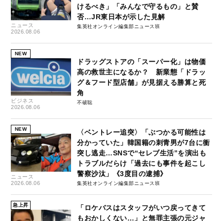
けるべき」「みんなで守るもの」と賛
否…JR東日本が示した見解
ニュース
集英社オンライン編集部ニュース班
2026.08.06
NEW
ドラッグストアの「スーパー化」は物価
高の救世主になるか？ 新業態「ドラッ
グ＆フード型店舗」が見据える勝算と死
角
ビジネス
不破聡
2026.08.06
NEW
〈ベントレー追突〉「ぶつかる可能性は
分かっていた」韓国籍の刺青男が7台に衝
突し逃走…SNSで“セレブ生活”を演出も
トラブルだらけ「過去にも事件を起こし
警察沙汰」《3度目の逮捕》
ニュース
2026.08.06
集英社オンライン編集部ニュース班
急上昇
「ロケバスはスタッフがいつ戻ってきて
もおかしくない…」と無罪主張の元ジャ