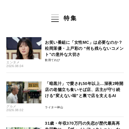
特集
お笑い番組に「女性MC」は必要なのか？
松岡茉優・上戸彩の “何も残らないコメン
ト”の意外な大切さ
飲用てれび
エンタメ
2026.08.04
「暗黒汁」で愛され50年以上…深夜2時開
店の老舗立ち食いそば店、店主が守り続
ける"変えない味"と裏で店を支えるAI
グルメ
ライター神山
2026.08.02
31歳・年収370万円の失恋が歴代最高再