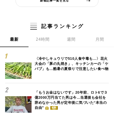
新着記事一覧を見る
記事ランキング
最新
24時間
週間
月間
〈冷やしキュウリで510人食中毒も…〉花火
大会の「豚の丸焼き」、キッチンカーの「ケ
バブ」も…酷暑の夏祭りで注意したい食べ物
「もうお金はないです」20年前、ロト6で３
億2000万円当てた男は今…当選後も会社を
辞めなかった男が定年後に気づいた“本当の
自由”
有料