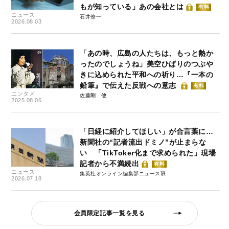
もが知っている」あの会社とは
有料
ニュース
石井僚一
2026.08.03
「あの時、広島の人たちは、もっと熱か
ったのでしょうね」美空ひばりのつぶや
きに込められた平和への祈り…『一本の
鉛筆』で伝えた反戦への意志
有料
エンタメ
佐藤剛
2025.08.06
「日経に紹介してほしい」が合言葉に…
新聞社の“記者流出ドミノ”が止まらな
い 「TikToker化まで求められた」現場
記者から不満続出
有料
ニュース
集英社オンライン編集部ニュース班
2026.07.18
会員限定記事一覧を見る