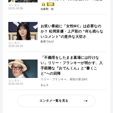
有料
エンタメ
2025.08.06
佐藤剛
お笑い番組に「女性MC」は必要なの
か？ 松岡茉優・上戸彩の “何も残らな
いコメント”の意外な大切さ
飲用てれび
エンタメ
2026.08.04
「不義理をしたまま墓場には行けな
い」リリー・フランキーが明かす、入
手困難な『おでんくん』と“書くこ
と”への回帰
リリー・フランキー、表現の原点#2
エンタメ
2026.08.02
キムラ
エンタメ一覧を見る