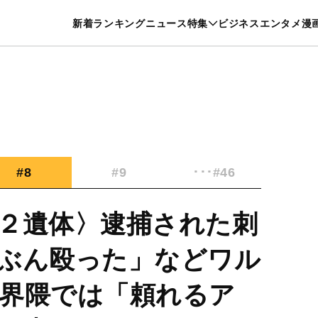
特集一覧を見る
漫画一覧を見る
新着
ランキング
ニュース
特集
ビジネス
エンタメ
漫
養・カルチャー
暮らし
スポーツ
ヘルスケア
美容
グルメ
#8
#9
･･･#46
２遺体〉逮捕された刺
ぶん殴った」などワル
界隈では「頼れるア