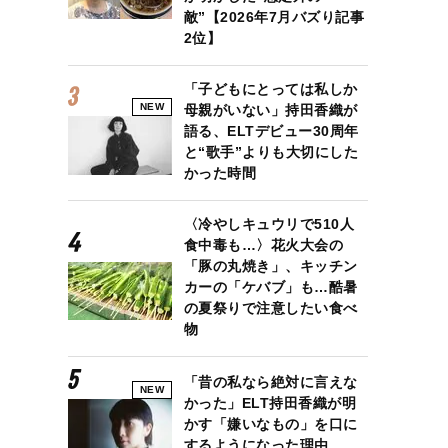
敵”【2026年7月バズり記事
2位】
「子どもにとっては私しか
NEW
母親がいない」持田香織が
語る、ELTデビュー30周年
と“歌手”よりも大切にした
かった時間
〈冷やしキュウリで510人
食中毒も…〉花火大会の
「豚の丸焼き」、キッチン
カーの「ケバブ」も…酷暑
の夏祭りで注意したい食べ
物
「昔の私なら絶対に言えな
NEW
かった」ELT持田香織が明
かす「嫌いなもの」を口に
するようになった理由