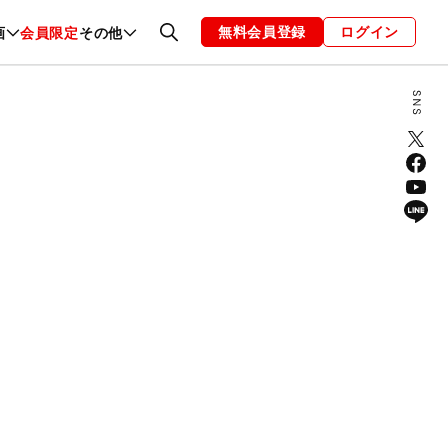
無料会員登録
ログイン
画
会員限定
その他
ファッション
恋愛・結婚
編集部
お知らせ