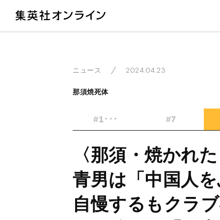
教
2024.04.23
ニュース
那須焼死体
#1･･･
#7
〈那須・焼かれた
青男は「中国人を
自慢するもクラブ