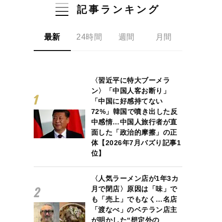
記事ランキング
最新
24時間
週間
月間
〈習近平に特大ブーメラ
ン〉「中国人客お断り」
「中国に好感持てない
72%」韓国で噴き出した反
中感情…中国人旅行者が直
面した「政治的摩擦」の正
体【2026年7月バズり記事1
位】
〈人気ラーメン店が1年3カ
月で閉店〉原因は「味」で
も「売上」でもなく…名店
「渡なべ」のベテラン店主
が明かした“想定外の