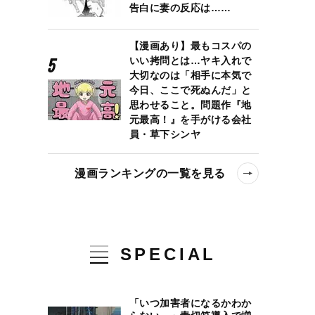
告白に妻の反応は……
【漫画あり】最もコスパの
いい拷問とは…ヤキ入れで
大切なのは「相手に本気で
今日、ここで死ぬんだ」と
思わせること。問題作『地
元最高！』を手がける会社
員・草下シンヤ
漫画ランキングの一覧を見る
SPECIAL
「いつ加害者になるかわか