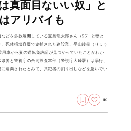
は真面目ないい奴」と
にはアリバイも
などを多数展開している宝島龍太郎さん（55）と妻と
で、死体損壊容疑で逮捕された建設業、平山綾拳（りょう
乗用車から妻の運転免許証が見つかっていたことがわか
木県警と警視庁の合同捜査本部（警視庁大崎署）は暴行、
場に遺棄されたとみて、共犯者の割り出しなどを急いでい
110