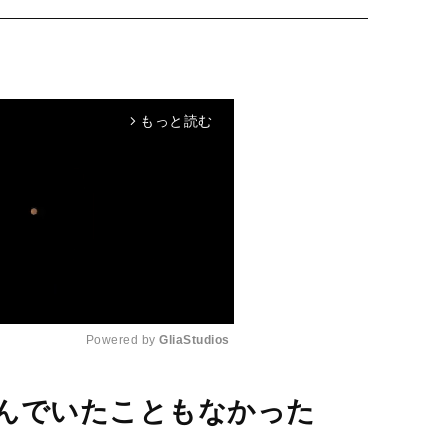
もっと読む
arrow_forward_ios
Powered by 
GliaStudios
M
んでいたこともなかった
u