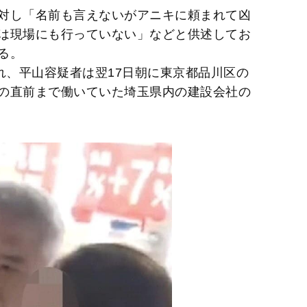
t
対し「名前も言えないがアニキに頼まれて凶
e
は現場にも行っていない」などと供述してお
る。
れ、平山容疑者は翌17日朝に東京都品川区の
の直前まで働いていた埼玉県内の建設会社の