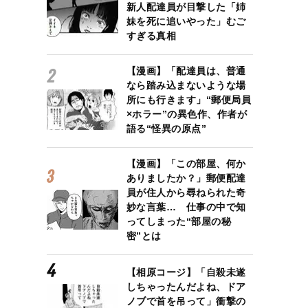
新人配達員が目撃した「姉
妹を死に追いやった」むご
すぎる真相
【漫画】「配達員は、普通
なら踏み込まないような場
所にも行きます」“郵便局員
×ホラー”の異色作、作者が
語る“怪異の原点”
【漫画】「この部屋、何か
ありましたか？」郵便配達
員が住人から尋ねられた奇
妙な言葉… 仕事の中で知
ってしまった“部屋の秘
密”とは
【相原コージ】「自殺未遂
しちゃったんだよね、ドア
ノブで首を吊って」衝撃の