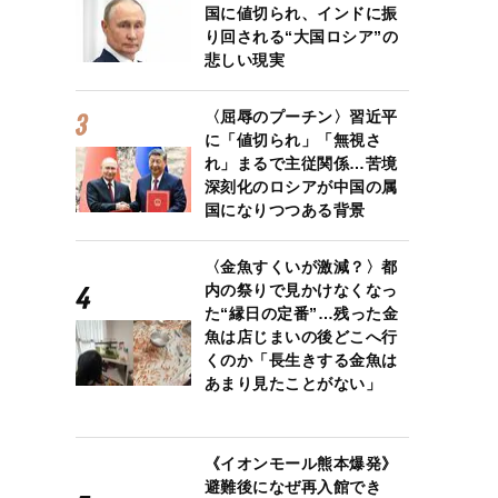
国に値切られ、インドに振
り回される“大国ロシア”の
悲しい現実
〈屈辱のプーチン〉習近平
に「値切られ」「無視さ
れ」まるで主従関係…苦境
深刻化のロシアが中国の属
国になりつつある背景
〈金魚すくいが激減？〉都
内の祭りで見かけなくなっ
た“縁日の定番”…残った金
魚は店じまいの後どこへ行
くのか「長生きする金魚は
あまり見たことがない」
《イオンモール熊本爆発》
避難後になぜ再入館でき