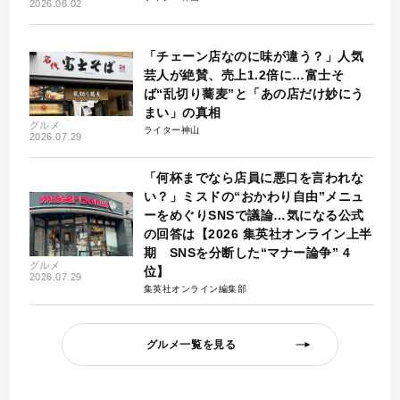
2026.08.02
「チェーン店なのに味が違う？」人気
芸人が絶賛、売上1.2倍に…富士そ
ば“乱切り蕎麦”と「あの店だけ妙にう
まい」の真相
グルメ
ライター神山
2026.07.29
「何杯までなら店員に悪口を言われな
い？」ミスドの“おかわり自由”メニュ
ーをめぐりSNSで議論…気になる公式
の回答は【2026 集英社オンライン上半
期 SNSを分断した“マナー論争” 4
グルメ
位】
2026.07.29
集英社オンライン編集部
グルメ一覧を見る