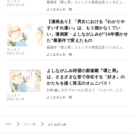
エンタメ
最新作『環と周』コミックス発売記念インタビュー
2023.10.23
（後編）
よしながふみ
【漫画あり】「男女における『わかりや
すいすれ違い』は、もう描かなくてい
い」漫画家・よしながふみが”16年寝かせ
た”最新作で変えたもの
最新作『環と周』コミックス発売記念インタビュー
エンタメ
（前編）
2023.10.23
よしながふみ
よしながふみ待望の新連載『環と周』
は、さまざまな形で存在する「好き」の
かたちを描く珠玉のオムニバス！
10年越しのラブコールに応えて「ココハナ」にて隔
エンタメ
月連載スタート！
よしながふみ
2022.11.28
TOP
タグ一覧
よしながふみ