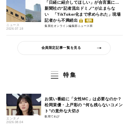
「日経に紹介してほしい」が合言葉に…
新聞社の“記者流出ドミノ”が止まらな
い 「TikToker化まで求められた」現場
記者から不満続出
有料
ニュース
集英社オンライン編集部ニュース班
2026.07.18
会員限定記事一覧を見る
特集
お笑い番組に「女性MC」は必要なのか？
松岡茉優・上戸彩の “何も残らないコメン
ト”の意外な大切さ
飲用てれび
エンタメ
2026.08.04