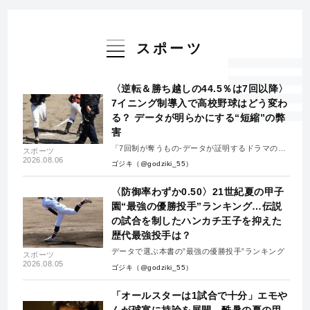
スポーツ
〈逆転＆勝ち越しの44.5％は7回以降〉
7イニング制導入で高校野球はどう変わ
る？ データが明らかにする“短縮”の弊
害
「7回制が奪うもの-データが証明するドラマの消
スポーツ
失-」
2026.08.06
ゴジキ（@godziki_55）
〈防御率わずか0.50〉21世紀夏の甲子
園“最強の優勝投手”ランキング…伝説
の試合を制したハンカチ王子を抑えた
歴代最強投手は？
データで選ぶ本書の”最強の優勝投手”ランキング
スポーツ
2026.08.05
ゴジキ（@godziki_55）
「オールスターは1試合で十分」エモや
んが球宴に持論を展開…酷暑の夏の甲