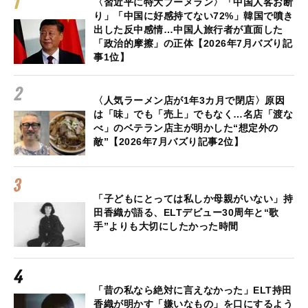
〈習近平に特大ブーメラン〉「中国人客お断
り」「中国に好感持てない72%」韓国で噴き
出した反中感情…中国人旅行者が直面した
「政治的摩擦」の正体【2026年7月バズり記
事1位】
〈人気ラーメン店が1年3カ月で閉店〉原因
は「味」でも「売上」でもなく…名店「渡な
べ」のベテラン店主が明かした“想定外の
敵”【2026年7月バズり記事2位】
「子どもにとっては私しか母親がいない」持
田香織が語る、ELTデビュー30周年と“歌
手”よりも大切にしたかった時間
「昔の私なら絶対に言えなかった」ELT持田
香織が明かす「嫌いなもの」を口にするよう