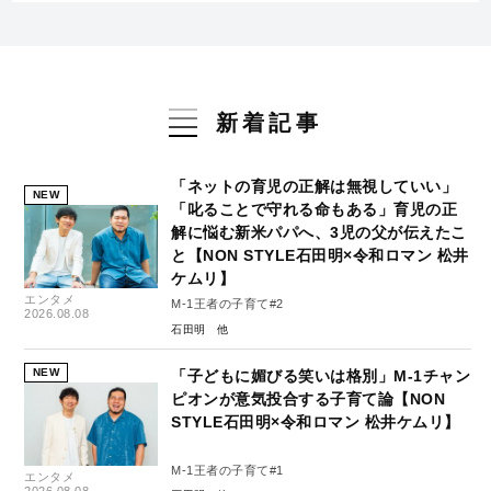
新着記事
「ネットの育児の正解は無視していい」
NEW
「叱ることで守れる命もある」育児の正
解に悩む新米パパへ、3児の父が伝えたこ
と【NON STYLE石田明×令和ロマン 松井
ケムリ】
エンタメ
M-1王者の子育て#2
2026.08.08
石田明
NEW
「子どもに媚びる笑いは格別」M-1チャン
ピオンが意気投合する子育て論【NON
STYLE石田明×令和ロマン 松井ケムリ】
M-1王者の子育て#1
エンタメ