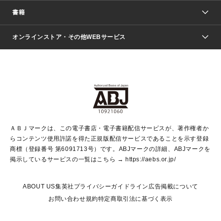
週刊少年ジャンプ
書籍
ファッション・美容
青年マンガ
ジャンプSQ.
Seventeen
週刊ヤングジャンプ
オンラインストア・その他WEBサービス
文芸・文庫・総合
芸能・情報・スポーツ
少女マンガ
Vジャンプ
non-no Web
ヤングジャンプ定期購読デジタル
すばる
Myojo
オンラインストア
りぼん
学芸・ノンフィクション・新書
最強ジャンプ
女性マンガ
@BAILA
ヤンジャン＋
小説すばる
週プレNEWS
マーガレット
集英社OTOコンテンツ
集英社 学芸編集部
少年ジャンプ＋
その他WEBサービス
クッキー
ライトノベル・ノベライズ
MAQUIA ONLINE
となりのヤングジャンプ
集英社 文芸ステーション
週プレ グラジャパ！
別冊マーガレット
SHUEISHA MANGA-ART HERITAGE
集英社 ビジネス書
ゼブラック
ココハナ
SHUEISHA ADNAVI
SPUR.JP
集英社Webマガジン Cobalt
グランドジャンプ
web 集英社文庫
キッズ
web Sportiva
マンガMee
ジャンプキャラクターズストア
集英社新書
ジャンプルーキー！
月刊オフィスユー
ＡＢＪマークは、この電子書店・電子書籍配信サービスが、著作権者か
EDITOR'S LAB
LEE
集英社オレンジ文庫
ウルトラジャンプ
青春と読書
パラスポ＋！
らコンテンツ使用許諾を得た正規版配信サービスであることを示す登録
集英社みらい文庫
リマコミ＋
HAPPY PLUS STORE
集英社新書プラス
ジャンプTOON
商標（登録番号 第6091713号）です。ABJマークの詳細、ABJマークを
Marisol
シフォン文庫
アジア人物史
S-KIDS.LAND
マンガMeets
掲示しているサービスの一覧はこちら →
https://aebs.or.jp/
shueisha vox
よみタイ
S-MANGA
Web éclat
ダッシュエックス文庫
LEEマルシェ
kotoba
集英社ジャンプリミックス
ABOUT US
集英社プライバシーガイドライン
広告掲載について
T JAPAN:The New York Times Style Magazine
JUMP j BOOKS
お問い合わせ
規約
特定商取引法に基づく表示
SHOP Marisol
e!集英社
集英社コミック文庫
集英社女性誌ポータル
éclat premium
imidas