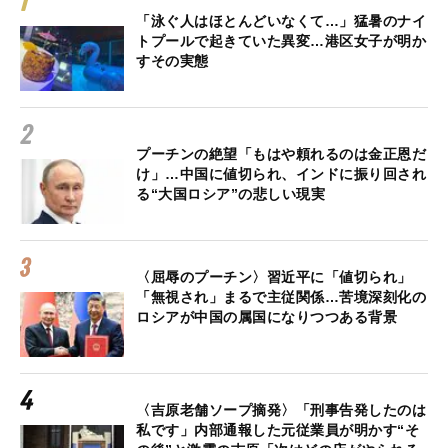
「泳ぐ人はほとんどいなくて…」猛暑のナイ
トプールで起きていた異変…港区女子が明か
すその実態
プーチンの絶望「もはや頼れるのは金正恩だ
け」…中国に値切られ、インドに振り回され
る“大国ロシア”の悲しい現実
〈屈辱のプーチン〉習近平に「値切られ」
「無視され」まるで主従関係…苦境深刻化の
ロシアが中国の属国になりつつある背景
〈吉原老舗ソープ摘発〉「刑事告発したのは
私です」内部通報した元従業員が明かす“そ