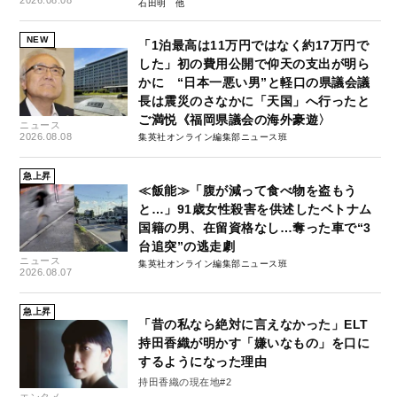
2026.08.08
石田明
NEW
「1泊最高は11万円ではなく約17万円で
した」初の費用公開で仰天の支出が明ら
かに “日本一悪い男”と軽口の県議会議
長は震災のさなかに「天国」へ行ったと
ご満悦《福岡県議会の海外豪遊〉
ニュース
2026.08.08
集英社オンライン編集部ニュース班
急上昇
≪飯能≫「腹が減って食べ物を盗もう
と…」91歳女性殺害を供述したベトナム
国籍の男、在留資格なし…奪った車で“3
台追突”の逃走劇
ニュース
集英社オンライン編集部ニュース班
2026.08.07
急上昇
「昔の私なら絶対に言えなかった」ELT
持田香織が明かす「嫌いなもの」を口に
するようになった理由
持田香織の現在地#2
エンタメ