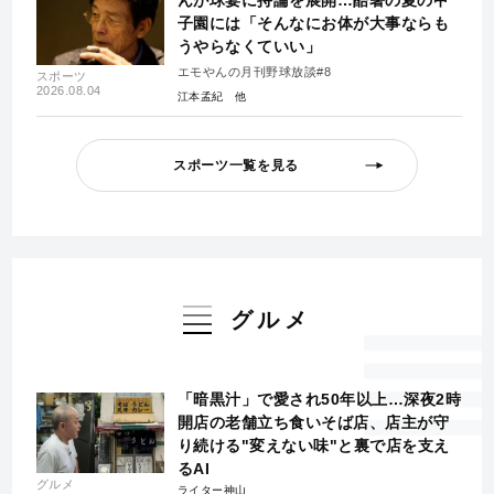
子園には「そんなにお体が大事ならも
うやらなくていい」
エモやんの月刊野球放談#8
スポーツ
2026.08.04
江本孟紀
スポーツ一覧を見る
グルメ
「暗黒汁」で愛され50年以上…深夜2時
開店の老舗立ち食いそば店、店主が守
り続ける"変えない味"と裏で店を支え
るAI
グルメ
ライター神山