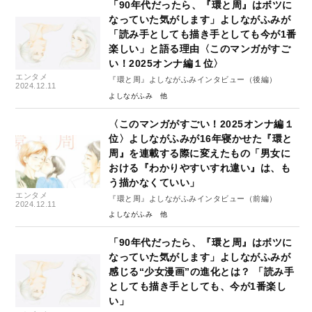
「90年代だったら、『環と周』はボツに
なっていた気がします」よしながふみが
「読み手としても描き手としても今が1番
楽しい」と語る理由〈このマンガがすご
い！2025オンナ編１位〉
エンタメ
『環と周』よしながふみインタビュー（後編）
2024.12.11
よしながふみ
〈このマンガがすごい！2025オンナ編１
位〉よしながふみが16年寝かせた『環と
周』を連載する際に変えたもの「男女に
おける『わかりやすいすれ違い』は、も
う描かなくていい」
エンタメ
『環と周』よしながふみインタビュー（前編）
2024.12.11
よしながふみ
「90年代だったら、『環と周』はボツに
なっていた気がします」よしながふみが
感じる“少女漫画”の進化とは？ 「読み手
としても描き手としても、今が1番楽し
い」