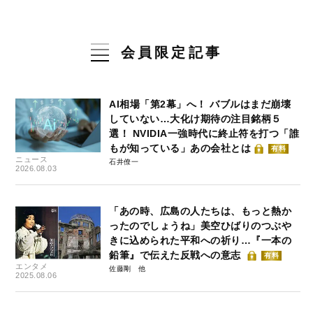
会員限定記事
AI相場「第2幕」へ！ バブルはまだ崩壊
していない…大化け期待の注目銘柄５
選！ NVIDIA一強時代に終止符を打つ「誰
もが知っている」あの会社とは
有料
ニュース
石井僚一
2026.08.03
「あの時、広島の人たちは、もっと熱か
ったのでしょうね」美空ひばりのつぶや
きに込められた平和への祈り…『一本の
鉛筆』で伝えた反戦への意志
有料
エンタメ
佐藤剛
2025.08.06