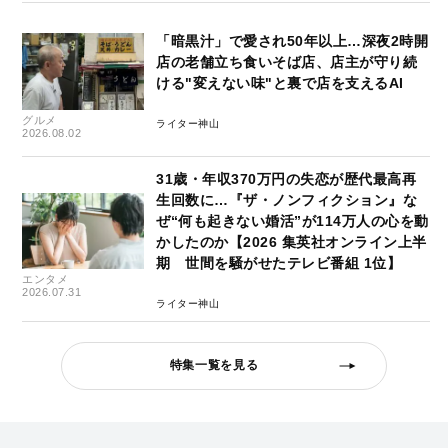
「暗黒汁」で愛され50年以上…深夜2時開
店の老舗立ち食いそば店、店主が守り続
ける"変えない味"と裏で店を支えるAI
グルメ
ライター神山
2026.08.02
31歳・年収370万円の失恋が歴代最高再
生回数に…『ザ・ノンフィクション』な
ぜ“何も起きない婚活”が114万人の心を動
かしたのか【2026 集英社オンライン上半
期 世間を騒がせたテレビ番組 1位】
エンタメ
2026.07.31
ライター神山
特集一覧を見る