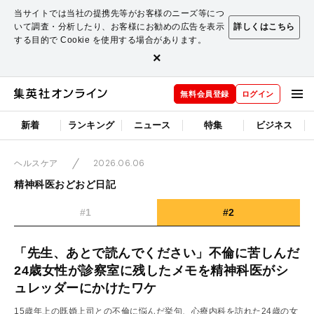
当サイトでは当社の提携先等がお客様のニーズ等につ
いて調査・分析したり、お客様にお勧めの広告を表示
詳しくはこちら
する目的で Cookie を使用する場合があります。
×
無料会員登録
ログイン
新着
ランキング
ニュース
特集
ビジネス
2026.06.06
ヘルスケア
精神科医おどおど日記
#1
#2
「先生、あとで読んでください」不倫に苦しんだ
24歳女性が診察室に残したメモを精神科医がシ
ュレッダーにかけたワケ
15歳年上の既婚上司との不倫に悩んだ挙句、心療内科を訪れた24歳の女