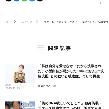
2
TOP
ヘルスケア
「先生、あとで読んでください」不倫に苦しんだ24歳女
関連記事
「私は自分を愛せなかったから洗脳され
た」小阪由佳が明かした18年におよぶ“洗
脳支配”との戦いと後遺症、そして再生
教養・カルチャー
佐藤ちひろ
2025.12.13
「俺のDNA欲しいでしょ？」独身偽装・
元エース検察官のウラの顔…近所でもキ