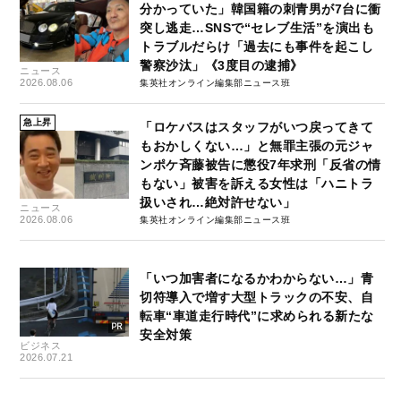
分かっていた」韓国籍の刺青男が7台に衝
突し逃走…SNSで“セレブ生活”を演出も
トラブルだらけ「過去にも事件を起こし
警察沙汰」《3度目の逮捕》
ニュース
2026.08.06
集英社オンライン編集部ニュース班
急上昇
「ロケバスはスタッフがいつ戻ってきて
もおかしくない…」と無罪主張の元ジャ
ンポケ斉藤被告に懲役7年求刑「反省の情
もない」被害を訴える女性は「ハニトラ
扱いされ…絶対許せない」
ニュース
2026.08.06
集英社オンライン編集部ニュース班
「いつ加害者になるかわからない…」青
切符導入で増す大型トラックの不安、自
転車“車道走行時代”に求められる新たな
安全対策
ビジネス
2026.07.21