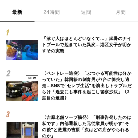
最新
24時間
週間
月間
「泳ぐ人はほとんどいなくて…」猛暑のナイ
トプールで起きていた異変…港区女子が明か
すその実態
〈ベントレー追突〉「ぶつかる可能性は分か
NEW
っていた」韓国籍の刺青男が7台に衝突し逃
走…SNSで“セレブ生活”を演出もトラブルだ
らけ「過去にも事件を起こし警察沙汰」《3
度目の逮捕》
〈吉原老舗ソープ摘発〉「刑事告発したのは
私です」内部通報した元従業員が明かす“そ
の後”と激震の吉原「次はどの店がやられる
のか」