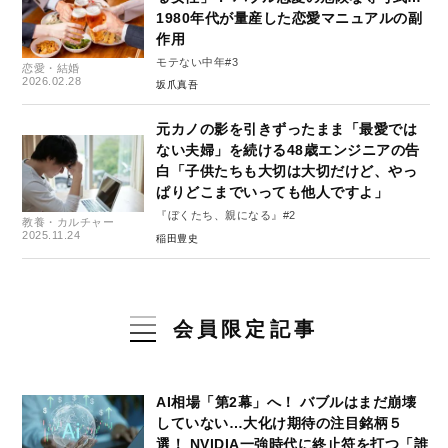
1980年代が量産した恋愛マニュアルの副
作用
モテない中年#3
恋愛・結婚
2026.02.28
坂爪真吾
元カノの影を引きずったまま「最愛では
ない夫婦」を続ける48歳エンジニアの告
白「子供たちも大切は大切だけど、やっ
ぱりどこまでいっても他人ですよ」
『ぼくたち、親になる』#2
教養・カルチャー
2025.11.24
稲田豊史
会員限定記事
AI相場「第2幕」へ！ バブルはまだ崩壊
していない…大化け期待の注目銘柄５
選！ NVIDIA一強時代に終止符を打つ「誰