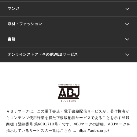
マンガ
取材・ファッション
少年マンガ
週刊少年ジャンプ
書籍
ファッション・美容
青年マンガ
ジャンプSQ.
Seventeen
週刊ヤングジャンプ
オンラインストア・その他WEBサービス
文芸・文庫・総合
芸能・情報・スポーツ
少女マンガ
Vジャンプ
non-no Web
ヤングジャンプ定期購読デジタル
すばる
Myojo
オンラインストア
りぼん
学芸・ノンフィクション・新書
最強ジャンプ
女性マンガ
@BAILA
ヤンジャン＋
小説すばる
週プレNEWS
マーガレット
集英社OTOコンテンツ
集英社 学芸編集部
少年ジャンプ＋
その他WEBサービス
クッキー
ライトノベル・ノベライズ
MAQUIA ONLINE
となりのヤングジャンプ
集英社 文芸ステーション
週プレ グラジャパ！
別冊マーガレット
SHUEISHA MANGA-ART HERITAGE
集英社 ビジネス書
ゼブラック
ココハナ
SHUEISHA ADNAVI
SPUR.JP
集英社Webマガジン Cobalt
グランドジャンプ
web 集英社文庫
キッズ
web Sportiva
マンガMee
ジャンプキャラクターズストア
集英社新書
ジャンプルーキー！
月刊オフィスユー
ＡＢＪマークは、この電子書店・電子書籍配信サービスが、著作権者か
EDITOR'S LAB
LEE
集英社オレンジ文庫
ウルトラジャンプ
青春と読書
パラスポ＋！
らコンテンツ使用許諾を得た正規版配信サービスであることを示す登録
集英社みらい文庫
リマコミ＋
HAPPY PLUS STORE
集英社新書プラス
ジャンプTOON
商標（登録番号 第6091713号）です。ABJマークの詳細、ABJマークを
Marisol
シフォン文庫
アジア人物史
S-KIDS.LAND
マンガMeets
掲示しているサービスの一覧はこちら →
https://aebs.or.jp/
shueisha vox
よみタイ
S-MANGA
Web éclat