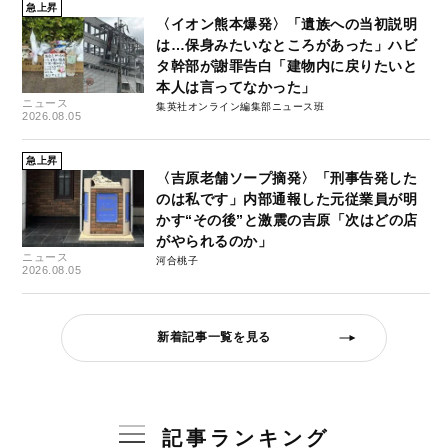
急上昇
〈イオン熊本爆発〉「遺族への当初説明
は…保身みたいなところがあった」ハビ
タ幹部が謝罪告白「建物内に戻りたいと
本人は言ってなかった」
ニュース
集英社オンライン編集部ニュース班
2026.08.05
急上昇
〈吉原老舗ソープ摘発〉「刑事告発した
のは私です」内部通報した元従業員が明
かす“その後”と激震の吉原「次はどの店
がやられるのか」
ニュース
河合桃子
2026.08.05
新着記事一覧を見る
記事ランキング