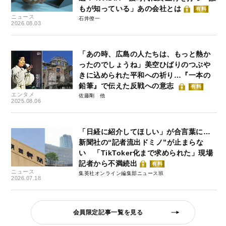
もが知っている」あの会社とは
有料
ニュース
石井僚一
2026.08.03
「あの時、広島の人たちは、もっと熱か
ったのでしょうね」美空ひばりのつぶや
きに込められた平和への祈り…『一本の
鉛筆』で伝えた反戦への意志
有料
エンタメ
佐藤剛
2025.08.06
「日経に紹介してほしい」が合言葉に…
新聞社の“記者流出ドミノ”が止まらな
い 「TikToker化まで求められた」現場
記者から不満続出
有料
ニュース
集英社オンライン編集部ニュース班
2026.07.18
会員限定記事一覧を見る