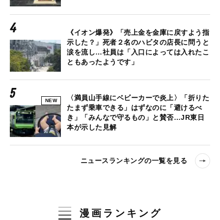
《イオン爆発》「売上金を金庫に戻すよう指
示した？」死者２名のハビタの店長に問うと
涙を流し…社員は「入口によっては入れたこ
ともあったようです」
〈満員山手線にベビーカーで炎上〉「折りた
NEW
たまず乗車できる」はずなのに「避けるべ
き」「みんなで守るもの」と賛否…JR東日
本が示した見解
ニュースランキングの一覧を見る
漫画ランキング