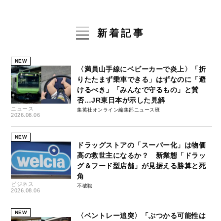
新着記事
NEW
〈満員山手線にベビーカーで炎上〉「折
りたたまず乗車できる」はずなのに「避
けるべき」「みんなで守るもの」と賛
否…JR東日本が示した見解
ニュース
集英社オンライン編集部ニュース班
2026.08.06
NEW
ドラッグストアの「スーパー化」は物価
高の救世主になるか？ 新業態「ドラッ
グ＆フード型店舗」が見据える勝算と死
角
ビジネス
不破聡
2026.08.06
NEW
〈ベントレー追突〉「ぶつかる可能性は