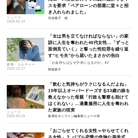
スを要求「ペアローンの部屋に堂々と招
き入れられました」
ニュース
河合桃子
2026.02.19
「女は男を立てなければならない」の家
訓に人生を奪われた40代女性…「ずっと
面倒見ていく」と誓った性犯罪を繰り返
す“ヒモ夫”から届いたまさかの告白
「お金持ちはなぜ不幸になるのか」#2
教養・カルチャー
2025.12.27
阿部恭子
「飲むと気持ちがラクになるんだよね」
15年以上オーバードーズする33歳の娘を
救えなかった母親「行政も警察も助けて
はくれない」…過量服用に人生を奪われ
た家族の現実
ニュース
2026.04.18
集英社オンライン編集部ニュース班
「おごらせてくれる女性＝やらせてくれ
る女性」？ バブル恋愛の危険な等号式…