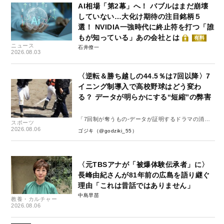
AI相場「第2幕」へ！ バブルはまだ崩壊
していない…大化け期待の注目銘柄５
選！ NVIDIA一強時代に終止符を打つ「誰
もが知っている」あの会社とは
有料
ニュース
石井僚一
2026.08.03
〈逆転＆勝ち越しの44.5％は7回以降〉7
イニング制導入で高校野球はどう変わ
る？ データが明らかにする“短縮”の弊害
「7回制が奪うもの-データが証明するドラマの消
スポーツ
失-」
2026.08.06
ゴジキ（@godziki_55）
〈元TBSアナが「被爆体験伝承者」に〉
長峰由紀さんが81年前の広島を語り継ぐ
理由「これは昔話ではありません」
中島早苗
教養・カルチャー
2026.08.06