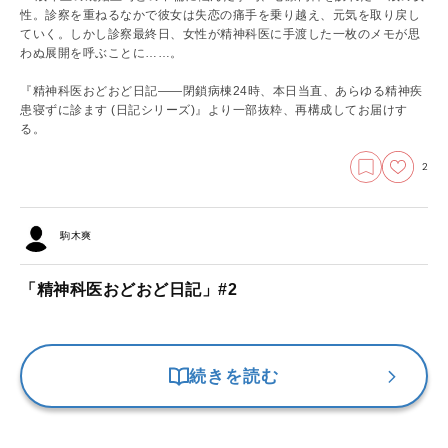
性。診察を重ねるなかで彼女は失恋の痛手を乗り越え、元気を取り戻し
ていく。しかし診察最終日、女性が精神科医に手渡した一枚のメモが思
わぬ展開を呼ぶことに……。
『精神科医おどおど日記——閉鎖病棟24時、本日当直、あらゆる精神疾
患寝ずに診ます (日記シリーズ)』より一部抜粋、再構成してお届けす
る。
2
駒木爽
「精神科医おどおど日記」#2
続きを読む