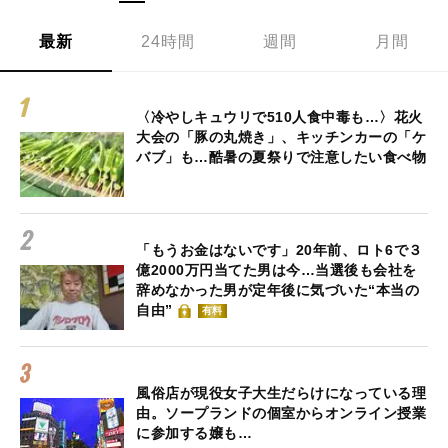
最新
24時間
週間
月間
〈冷やしキュウリで510人食中毒も…〉花火
大会の「豚の丸焼き」、キッチンカーの「ケ
バブ」も…酷暑の夏祭りで注意したい食べ物
「もうお金はないです」20年前、ロト6で３
億2000万円当てた男は今…当選後も会社を
辞めなかった男が定年後に気づいた“本当の
自由”
有料
風俗店が現役女子大生だらけになっている理
由。ソープランドの個室からオンライン授業
に参加する嬢も…