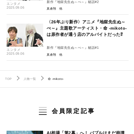
新作『地獄先生ぬ～べ～』秘話#2
エンタメ
2025.09.06
真倉翔
〈26年ぶり新作〉アニメ『地獄先生ぬ～
べ～』主題歌アーティスト・命 -mikoto-
は原作者が通う店のアルバイトだった⁉
新作『地獄先生ぬ～べ～』秘話#1
エンタメ
2025.09.06
真倉翔
TOP
人物一覧
命 -mikoto-
会員限定記事
AI相場「第2幕」へ！ バブルはまだ崩壊