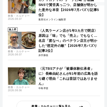
SNSで賛否真っ二つ、店舗側が明かし
た意外な本音【2026年7月バズり記事5
位】
教養・カルチャー
2026.08.07
集英社オンライン編集部
急上昇
〈人気ラーメン店が1年3カ月で閉店〉
原因は「味」でも「売上」でもなく…
名店「渡なべ」のベテラン店主が明か
した“想定外の敵”【2026年7月バズり
記事2位】
教養・カルチャー
2026.08.07
井手隊長
〈元TBSアナが「被爆体験伝承者」
に〉長峰由紀さんが81年前の広島を語
り継ぐ理由「これは昔話ではありませ
ん」
教養・カルチャー
中島早苗
2026.08.06
教養・カルチャー一覧を見る