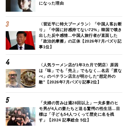
になった理由
〈習近平に特大ブーメラン〉「中国人客お断
り」「中国に好感持てない72%」韓国で噴き
出した反中感情…中国人旅行者が直面した
「政治的摩擦」の正体【2026年7月バズり記
事1位】
〈人気ラーメン店が1年3カ月で閉店〉原因
は「味」でも「売上」でもなく…名店「渡な
べ」のベテラン店主が明かした“想定外の
敵”【2026年7月バズり記事2位】
「夫婦の営みは週28回以上」一夫多妻のヒ
モ男が4人の妻たちと送る驚愕の性生活…目
標は「子ども54人つくって歴史に名を残
す」【2024 記事総合 5位】