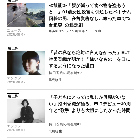
急上昇
≪飯能≫「腹が減って食べ物を盗もう
と…」91歳女性殺害を供述したベトナム
国籍の男、在留資格なし…奪った車で“3
台追突”の逃走劇
ニュース
集英社オンライン編集部ニュース班
2026.08.07
急上昇
「昔の私なら絶対に言えなかった」ELT
持田香織が明かす「嫌いなもの」を口に
するようになった理由
持田香織の現在地#2
エンタメ
黒島暁生
2026.08.07
急上昇
「子どもにとっては私しか母親がいな
い」持田香織が語る、ELTデビュー30周
年と“歌手”よりも大切にしたかった時間
持田香織の現在地#1
エンタメ
2026.08.07
黒島暁生