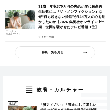
31歳・年収370万円の失恋が歴代最高再
生回数に…『ザ・ノンフィクション』な
ぜ“何も起きない婚活”が114万人の心を動
かしたのか【2026 集英社オンライン上半
期 世間を騒がせたテレビ番組 1位】
エンタメ
2026.07.31
ライター神山
特集一覧を見る
教養・カルチャー
急上昇
「貧乏くさい」「禁止にしてほしい」
ガチャガチャの“サーチ行為”が物議