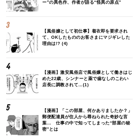
ー”の異色作、作者が語る“怪異の原点”
【風俗嬢として初仕事】着衣即を要求され
て、OKしたもののお客さまにマジギレした
理由は!? (4)
【漫画】激安風俗店で風俗嬢として働きはじ
めた22歳、シンナーと薬で歯なしのこわい
店長に調教されて…(1)
【漫画】「この部屋、何かありましたか？」
郵便配達員が住人から尋ねられた奇妙な言
葉… 仕事の中で知ってしまった“部屋の秘
密”とは