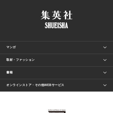
マンガ
取材・ファッション
少年マンガ
週刊少年ジャンプ
書籍
ファッション・美容
青年マンガ
ジャンプSQ.
Seventeen
週刊ヤングジャンプ
オンラインストア・その他WEBサービス
文芸・文庫・総合
芸能・情報・スポーツ
少女マンガ
Vジャンプ
non-no Web
ヤングジャンプ定期購読デジタル
すばる
Myojo
オンラインストア
りぼん
学芸・ノンフィクション・新書
最強ジャンプ
女性マンガ
@BAILA
ヤンジャン＋
小説すばる
週プレNEWS
マーガレット
集英社OTOコンテンツ
集英社 学芸編集部
少年ジャンプ＋
その他WEBサービス
クッキー
ライトノベル・ノベライズ