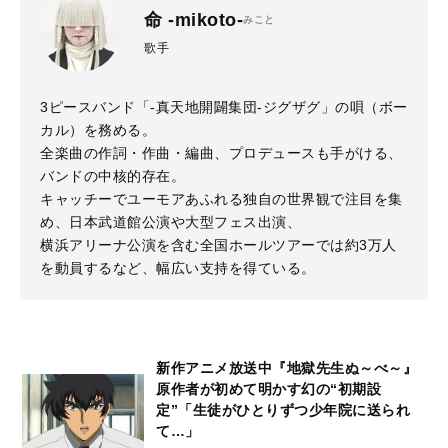
命 -mikoto-
みこと
歌手
3ピースバンド「-真天地開闢集団-ジグザグ」の唄（ボー
カル）を務める。
全楽曲の作詞・作曲・編曲、プロデュースも手がける、
バンドの中核的存在。
キャッチーでユーモアあふれる独自の世界観で注目を集
め、日本武道館公演や大型フェス出演、
横浜アリーナ公演を含む全国ホールツアーでは約3万人
を動員するなど、幅広い支持を得ている。
新作アニメ放送中『地獄先生ぬ～べ～』
原作者が初めて明かす幻の“初期設
定”「生徒がひとりずつ少年院に送られ
て…」