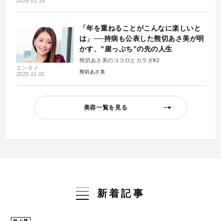
2026.02.28
「年を重ねることがこんなに楽しいと
は」──持病も公表した熊切あさ美が明
かす、”崖っぷち”の先の人生
熊切あさ美のココロとカラダ#2
エンタメ
熊切あさ美
2025.11.02
美容一覧を見る
新着記事