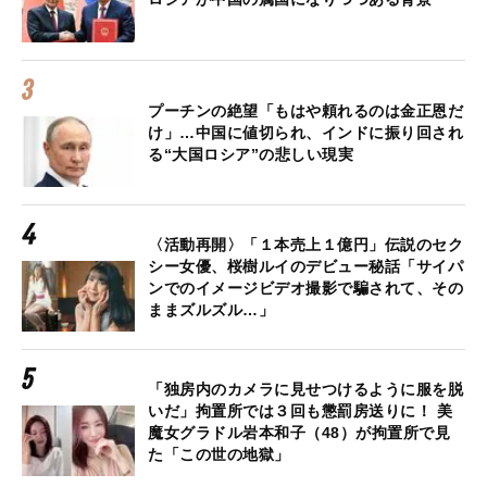
プーチンの絶望「もはや頼れるのは金正恩だ
け」…中国に値切られ、インドに振り回され
る“大国ロシア”の悲しい現実
〈活動再開〉「１本売上１億円」伝説のセク
シー女優、桜樹ルイのデビュー秘話「サイパ
ンでのイメージビデオ撮影で騙されて、その
ままズルズル…」
「独房内のカメラに見せつけるように服を脱
いだ」拘置所では３回も懲罰房送りに！ 美
魔女グラドル岩本和子（48）が拘置所で見
た「この世の地獄」