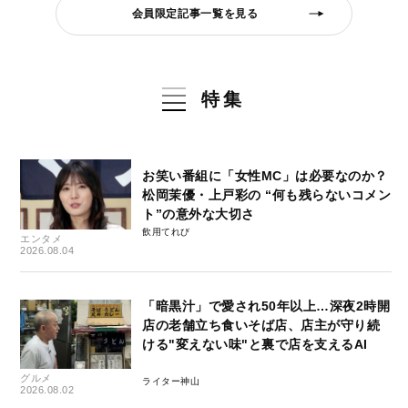
会員限定記事一覧を見る
特集
お笑い番組に「女性MC」は必要なのか？
松岡茉優・上戸彩の “何も残らないコメン
ト”の意外な大切さ
飲用てれび
エンタメ
2026.08.04
「暗黒汁」で愛され50年以上…深夜2時開
店の老舗立ち食いそば店、店主が守り続
ける"変えない味"と裏で店を支えるAI
グルメ
ライター神山
2026.08.02