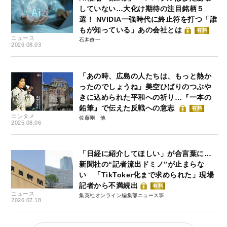
していない…大化け期待の注目銘柄５
選！ NVIDIA一強時代に終止符を打つ「誰
もが知っている」あの会社とは
有料
ニュース
石井僚一
2026.08.03
「あの時、広島の人たちは、もっと熱か
ったのでしょうね」美空ひばりのつぶや
きに込められた平和への祈り…『一本の
鉛筆』で伝えた反戦への意志
有料
エンタメ
佐藤剛
2025.08.06
「日経に紹介してほしい」が合言葉に…
新聞社の“記者流出ドミノ”が止まらな
い 「TikToker化まで求められた」現場
記者から不満続出
有料
ニュース
集英社オンライン編集部ニュース班
2026.07.18