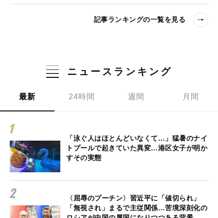
記事ランキングの一覧を見る
ニュースランキング
最新
24時間
週間
月間
「泳ぐ人はほとんどいなくて…」猛暑のナイ
トプールで起きていた異変…港区女子が明か
すその実態
〈屈辱のプーチン〉習近平に「値切られ」
「無視され」まるで主従関係…苦境深刻化の
ロシアが中国の属国になりつつある背景