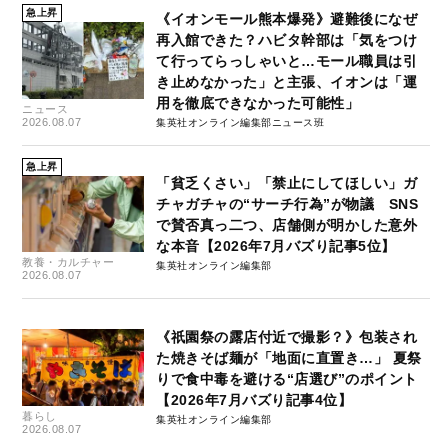
急上昇
《イオンモール熊本爆発》避難後になぜ
再入館できた？ハビタ幹部は「気をつけ
て行ってらっしゃいと…モール職員は引
き止めなかった」と主張、イオンは「運
用を徹底できなかった可能性」
ニュース
2026.08.07
集英社オンライン編集部ニュース班
急上昇
「貧乏くさい」「禁止にしてほしい」ガ
チャガチャの“サーチ行為”が物議 SNS
で賛否真っ二つ、店舗側が明かした意外
な本音【2026年7月バズり記事5位】
教養・カルチャー
集英社オンライン編集部
2026.08.07
《祇園祭の露店付近で撮影？》包装され
た焼きそば麺が「地面に直置き…」 夏祭
りで食中毒を避ける“店選び”のポイント
【2026年7月バズり記事4位】
暮らし
集英社オンライン編集部
2026.08.07