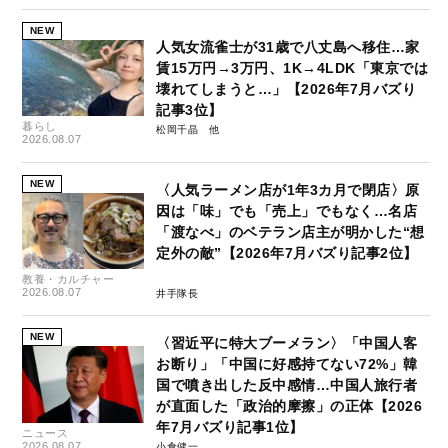
NEW
人気女流雀士が31歳で八丈島へ移住…家
賃15万円→3万円、1K→4LDK「東京では
壊れてしまうと…」【2026年7月バズり
記事3位】
暮らし
松岡千晶
2026.08.07
NEW
〈人気ラーメン店が1年3カ月で閉店〉原
因は「味」でも「売上」でもなく…名店
「渡なべ」のベテラン店主が明かした“想
定外の敵”【2026年7月バズり記事2位】
教養・カルチャー
2026.08.07
井手隊長
NEW
〈習近平に特大ブーメラン〉「中国人客
お断り」「中国に好感持てない72%」韓
国で噴き出した反中感情…中国人旅行者
が直面した「政治的摩擦」の正体【2026
年7月バズり記事1位】
ニュース
2026.08.07
小倉健一