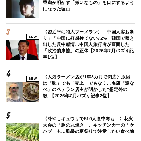
香織が明かす「嫌いなもの」を口にするよう
になった理由
〈習近平に特大ブーメラン〉「中国人客お断
NEW
り」「中国に好感持てない72%」韓国で噴き
出した反中感情…中国人旅行者が直面した
「政治的摩擦」の正体【2026年7月バズり記
事1位】
〈人気ラーメン店が1年3カ月で閉店〉原因
NEW
は「味」でも「売上」でもなく…名店「渡な
べ」のベテラン店主が明かした“想定外の
敵”【2026年7月バズり記事2位】
〈冷やしキュウリで510人食中毒も…〉花火
大会の「豚の丸焼き」、キッチンカーの「ケ
バブ」も…酷暑の夏祭りで注意したい食べ物