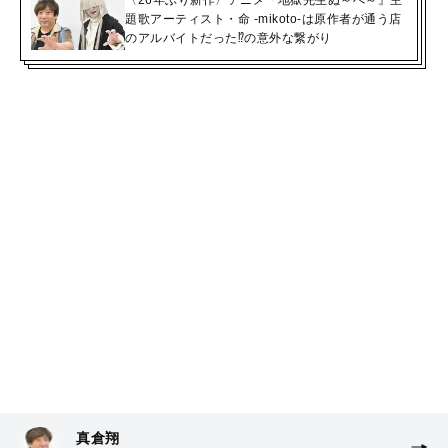
〈26年ぶり新作〉アニメ『地獄先生ぬ～べ～』主
題歌アーティスト・命 -mikoto-は原作者が通う店
のアルバイトだった⁉の意外な繋がり
真倉翔