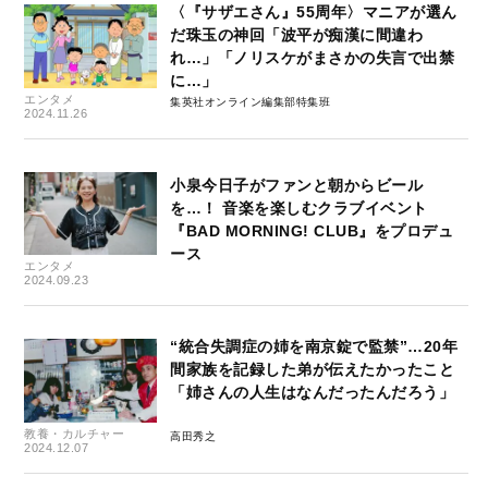
〈『サザエさん』55周年〉マニアが選ん
だ珠玉の神回「波平が痴漢に間違わ
れ…」「ノリスケがまさかの失言で出禁
に…」
エンタメ
集英社オンライン編集部特集班
2024.11.26
小泉今日子がファンと朝からビール
を…！ 音楽を楽しむクラブイベント
『BAD MORNING! CLUB』をプロデュ
ース
エンタメ
2024.09.23
“統合失調症の姉を南京錠で監禁”…20年
間家族を記録した弟が伝えたかったこと
「姉さんの人生はなんだったんだろう」
教養・カルチャー
高田秀之
2024.12.07