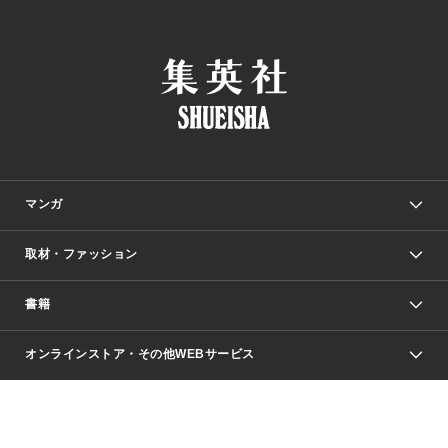
マンガ
取材・ファッション
少年マンガ
週刊少年ジャンプ
書籍
ファッション・美容
青年マンガ
ジャンプSQ.
Seventeen
週刊ヤングジャンプ
オンラインストア・その他WEBサービス
文芸・文庫・総合
芸能・情報・スポーツ
少女マンガ
Vジャンプ
non-no Web
ヤングジャンプ定期購読デジタル
すばる
Myojo
オンラインストア
りぼん
学芸・ノンフィクション・新書
最強ジャンプ
女性マンガ
@BAILA
ヤンジャン＋
小説すばる
週プレNEWS
マーガレット