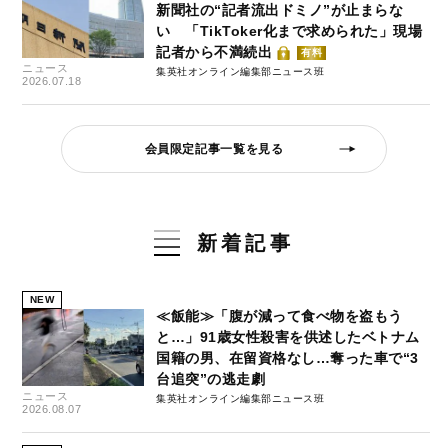
新聞社の“記者流出ドミノ”が止まらな
い 「TikToker化まで求められた」現場
記者から不満続出
有料
ニュース
集英社オンライン編集部ニュース班
2026.07.18
会員限定記事一覧を見る
新着記事
NEW
≪飯能≫「腹が減って食べ物を盗もう
と…」91歳女性殺害を供述したベトナム
国籍の男、在留資格なし…奪った車で“3
台追突”の逃走劇
ニュース
集英社オンライン編集部ニュース班
2026.08.07