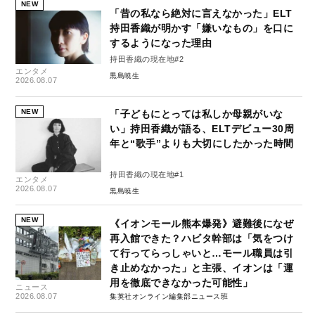
NEW
「昔の私なら絶対に言えなかった」ELT
持田香織が明かす「嫌いなもの」を口に
するようになった理由
持田香織の現在地#2
エンタメ
黒島暁生
2026.08.07
NEW
「子どもにとっては私しか母親がいな
い」持田香織が語る、ELTデビュー30周
年と“歌手”よりも大切にしたかった時間
持田香織の現在地#1
エンタメ
2026.08.07
黒島暁生
NEW
《イオンモール熊本爆発》避難後になぜ
再入館できた？ハビタ幹部は「気をつけ
て行ってらっしゃいと…モール職員は引
き止めなかった」と主張、イオンは「運
用を徹底できなかった可能性」
ニュース
2026.08.07
集英社オンライン編集部ニュース班