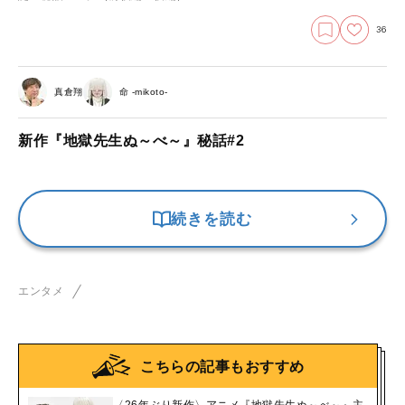
36
真倉翔
命 -mikoto-
新作『地獄先生ぬ～べ～』秘話#2
続きを読む
エンタメ
こちらの記事もおすすめ