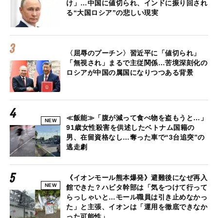
け」…中国に値切られ、インドに振り回され
る“大国ロシア”の悲しい現実
〈屈辱のプーチン〉習近平に「値切られ」
「無視され」まるで主従関係…苦境深刻化の
ロシアが中国の属国になりつつある背景
≪飯能≫「腹が減って食べ物を盗もうと…」
NEW
91歳女性殺害を供述したベトナム国籍の
男、在留資格なし…奪った車で“3台追突”の
逃走劇
《イオンモール熊本爆発》避難後になぜ再入
NEW
館できた？ハビタ幹部は「気をつけて行って
らっしゃいと…モール職員は引き止めなかっ
た」と主張、イオンは「運用を徹底できなか
った可能性」