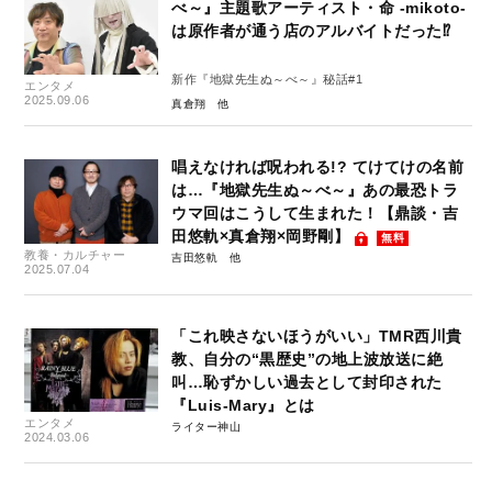
べ～』主題歌アーティスト・命 -mikoto-
は原作者が通う店のアルバイトだった⁉
新作『地獄先生ぬ～べ～』秘話#1
エンタメ
2025.09.06
真倉翔
唱えなければ呪われる!? てけてけの名前
は…『地獄先生ぬ～べ～』あの最恐トラ
ウマ回はこうして生まれた！【鼎談・吉
田悠軌×真倉翔×岡野剛】
無料
教養・カルチャー
吉田悠軌
2025.07.04
「これ映さないほうがいい」TMR西川貴
教、自分の“黒歴史”の地上波放送に絶
叫…恥ずかしい過去として封印された
『Luis-Mary』とは
エンタメ
ライター神山
2024.03.06