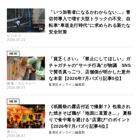
「いつ加害者になるかわからない…」青
切符導入で増す大型トラックの不安、自
転車“車道走行時代”に求められる新たな
安全対策
ビジネス
2026.07.21
NEW
「貧乏くさい」「禁止にしてほしい」ガ
チャガチャの“サーチ行為”が物議 SNS
で賛否真っ二つ、店舗側が明かした意外
な本音【2026年7月バズり記事5位】
教養・カルチャー
集英社オンライン編集部
2026.08.07
NEW
《祇園祭の露店付近で撮影？》包装され
た焼きそば麺が「地面に直置き…」 夏祭
りで食中毒を避ける“店選び”のポイント
【2026年7月バズり記事4位】
暮らし
集英社オンライン編集部
2026.08.07