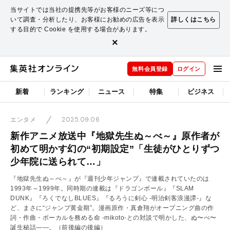
当サイトでは当社の提携先等がお客様のニーズ等につ
いて調査・分析したり、お客様にお勧めの広告を表示
詳しくはこちら
する目的で Cookie を使用する場合があります。
×
無料会員登録
ログイン
新着
ランキング
ニュース
特集
ビジネス
2025.09.06
エンタメ
新作アニメ放送中『地獄先生ぬ～べ～』原作者が
初めて明かす幻の“初期設定”「生徒がひとりずつ
少年院に送られて…」
『地獄先生ぬ～べ～』が『週刊少年ジャンプ』で連載されていたのは
1993年～1999年。同時期の連載は『ドラゴンボール』『SLAM
DUNK』『ろくでなしBLUES』『るろうに剣心 -明治剣客浪漫譚-』な
ど、まさに“ジャンプ黄金期”。漫画原作・真倉翔がオープニング曲の作
詞・作曲・ボーカルを務める命 -mikoto-との対談で明かした、ぬ〜べ〜
誕生秘話――。
（前後編の後編）