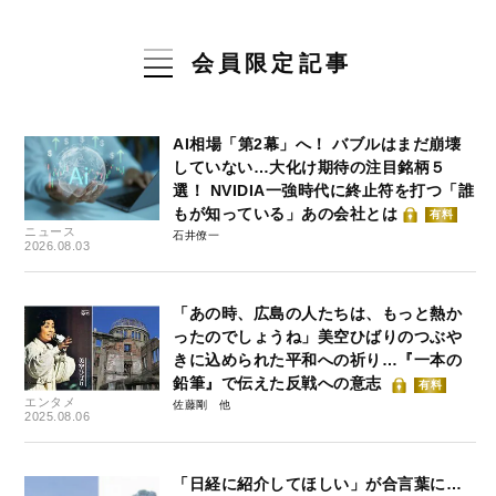
会員限定記事
AI相場「第2幕」へ！ バブルはまだ崩壊
していない…大化け期待の注目銘柄５
選！ NVIDIA一強時代に終止符を打つ「誰
もが知っている」あの会社とは
有料
ニュース
石井僚一
2026.08.03
「あの時、広島の人たちは、もっと熱か
ったのでしょうね」美空ひばりのつぶや
きに込められた平和への祈り…『一本の
鉛筆』で伝えた反戦への意志
有料
エンタメ
佐藤剛
2025.08.06
「日経に紹介してほしい」が合言葉に…