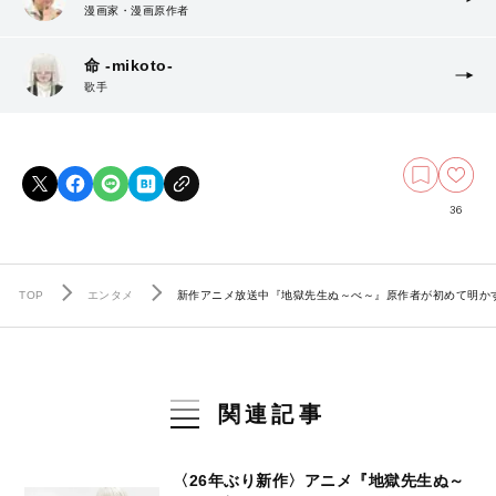
漫画家・漫画原作者
命 -mikoto-
歌手
36
TOP
エンタメ
新作アニメ放送中『地獄先生ぬ～べ～』原作者が初めて明かす
関連記事
〈26年ぶり新作〉アニメ『地獄先生ぬ～