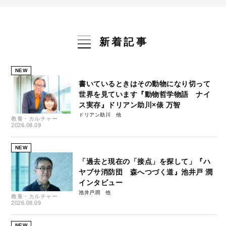
新着記事
NEW
書いているときはその動物になり切って
世界を見ています『動物哲学物語 ナイ
ス実存』ドリアン助川×俵 万智
ドリアン助川
教養・カルチャー
2026.08.09
NEW
「過去と現在の「接点」を探して」『ハ
ヤブサ消防団 森へつづく道』池井戸 潤
インタビュー
池井戸潤
教養・カルチャー
2026.08.09
NEW