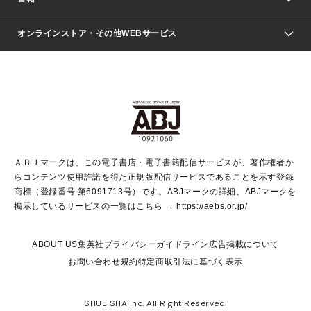
ファッション・美容
青年マンガ
ジャンプSQ.
Seventeen
週刊ヤングジャンプ
オンラインストア・その他WEBサービス
文芸・文庫・総合
芸能・情報・スポーツ
少女マンガ
Vジャンプ
non-no Web
ヤングジャンプ定期購読デジタル
すばる
Myojo
オンラインストア
りぼん
学芸・ノンフィクション・新書
最強ジャンプ
女性マンガ
@BAILA
ヤンジャン＋
小説すばる
週プレNEWS
マーガレット
集英社OTOコンテンツ
集英社 学芸編集部
少年ジャンプ＋
その他WEBサービス
クッキー
ライトノベル・ノベライズ
MAQUIA ONLINE
となりのヤングジャンプ
集英社 文芸ステーション
週プレ グラジャパ！
別冊マーガレット
SHUEISHA MANGA-ART HERITAGE
集英社 ビジネス書
ゼブラック
ココハナ
SHUEISHA ADNAVI
SPUR.JP
集英社Webマガジン Cobalt
グランドジャンプ
web 集英社文庫
キッズ
web Sportiva
マンガMee
ジャンプキャラクターズストア
集英社新書
ジャンプルーキー！
月刊オフィスユー
ＡＢＪマークは、この電子書店・電子書籍配信サービスが、著作権者か
EDITOR'S LAB
LEE
集英社オレンジ文庫
ウルトラジャンプ
青春と読書
パラスポ＋！
らコンテンツ使用許諾を得た正規版配信サービスであることを示す登録
集英社みらい文庫
リマコミ＋
HAPPY PLUS STORE
集英社新書プラス
ジャンプTOON
商標（登録番号 第6091713号）です。ABJマークの詳細、ABJマークを
Marisol
シフォン文庫
アジア人物史
S-KIDS.LAND
マンガMeets
掲示しているサービスの一覧はこちら →
https://aebs.or.jp/
shueisha vox
よみタイ
S-MANGA
Web éclat
ダッシュエックス文庫
LEEマルシェ
kotoba
集英社ジャンプリミックス
ABOUT US
集英社プライバシーガイドライン
広告掲載について
T JAPAN:The New York Times Style Magazine
JUMP j BOOKS
お問い合わせ
規約
特定商取引法に基づく表示
SHOP Marisol
e!集英社
集英社コミック文庫
集英社女性誌ポータル
éclat premium
imidas
MEN'S NON-NO WEB
SHUEISHA Inc. All Right Reserved.