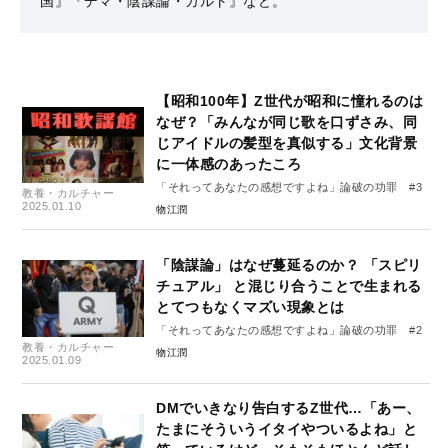
国』『デマ・陰謀論・カルト』など。
【昭和100年】Z世代が昭和に憧れるのは
なぜ？「みんなが同じ歌を口ずさみ、同
じアイドルの髪型を真似する」文化背景
に一体感のあったころ
「それってあなたの感想ですよね」論破の功罪 #3
教養・カルチャー
2025.01.10
物江潤
「陰謀論」はなぜ蔓延るのか？ 「スピリ
チュアル」 と混じり合うことで生まれる
とてつもなくマズい現象とは
「それってあなたの感想ですよね」論破の功罪 #2
教養・カルチャー
物江潤
2025.01.09
DMでいきなり告白するZ世代…「あー、
たまにそういうイタイやついるよね」と