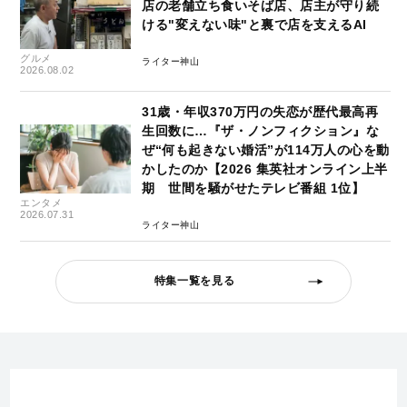
店の老舗立ち食いそば店、店主が守り続
ける"変えない味"と裏で店を支えるAI
グルメ
ライター神山
2026.08.02
31歳・年収370万円の失恋が歴代最高再
生回数に…『ザ・ノンフィクション』な
ぜ“何も起きない婚活”が114万人の心を動
かしたのか【2026 集英社オンライン上半
期 世間を騒がせたテレビ番組 1位】
エンタメ
2026.07.31
ライター神山
特集一覧を見る