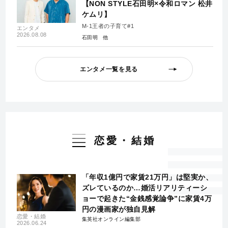
【NON STYLE石田明×令和ロマン 松井
ケムリ】
M-1王者の子育て#1
エンタメ
2026.08.08
石田明
エンタメ一覧を見る
恋愛・結婚
「年収1億円で家賃21万円」は堅実か、
ズレているのか…婚活リアリティーシ
ョーで起きた“金銭感覚論争”に家賃4万
円の漫画家が独自見解
恋愛・結婚
集英社オンライン編集部
2026.06.24