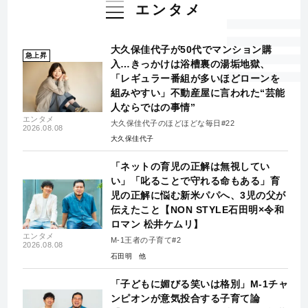
エンタメ
大久保佳代子が50代でマンション購
急上昇
入…きっかけは浴槽裏の湯垢地獄、
「レギュラー番組が多いほどローンを
組みやすい」不動産屋に言われた“芸能
人ならではの事情”
エンタメ
大久保佳代子のほどほどな毎日#22
2026.08.08
大久保佳代子
「ネットの育児の正解は無視してい
い」「叱ることで守れる命もある」育
児の正解に悩む新米パパへ、3児の父が
伝えたこと【NON STYLE石田明×令和
ロマン 松井ケムリ】
エンタメ
M-1王者の子育て#2
2026.08.08
石田明
「子どもに媚びる笑いは格別」M-1チャ
ンピオンが意気投合する子育て論