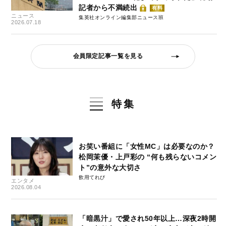
記者から不満続出
有料
ニュース
集英社オンライン編集部ニュース班
2026.07.18
会員限定記事一覧を見る
特集
お笑い番組に「女性MC」は必要なのか？
松岡茉優・上戸彩の “何も残らないコメン
ト”の意外な大切さ
飲用てれび
エンタメ
2026.08.04
「暗黒汁」で愛され50年以上…深夜2時開