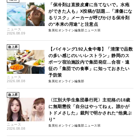
「保冷剤は直接皮膚に当てないで。水疱
ができた人も」X投稿が話題…「凍傷にな
るリスク」メーカーが呼びかける保冷剤
の“本来の用途”と注意点
ニュース
集英社オンライン編集部ニュース班
2026.08.09
急上昇
【バイキング192人食中毒】「清潔で品数
の多い感じのいいレストラン」静岡のス
ポーツ宿泊施設内で集団発症…合宿・遠
征の「集団での食事」に知っておきたい
予防策
ニュース
2026.08.08
集英社オンライン編集部
急上昇
〈江別大学生集団暴行死〉主犯格の18歳
に無期懲役「自分はやってねぇ。誰かが
トドメさした」裁判で明かされた“他責ぶ
り”
ニュース
集英社オンライン編集部ニュース班
2026.08.08