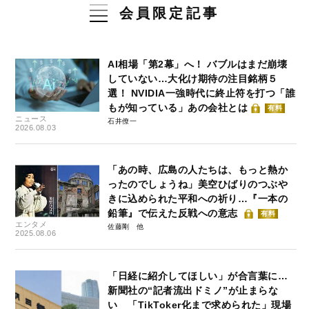
会員限定記事
AI相場「第2幕」へ！ バブルはまだ崩壊
していない…大化け期待の注目銘柄５
選！ NVIDIA一強時代に終止符を打つ「誰
もが知っている」あの会社とは
有料
ニュース
石井僚一
2026.08.03
「あの時、広島の人たちは、もっと熱か
ったのでしょうね」美空ひばりのつぶや
きに込められた平和への祈り…『一本の
鉛筆』で伝えた反戦への意志
有料
エンタメ
佐藤剛
2025.08.06
「日経に紹介してほしい」が合言葉に…
新聞社の“記者流出ドミノ”が止まらな
い 「TikToker化まで求められた」現場