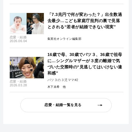
「7.3兆円で何が変わった？」出生数過
去最少…こども家庭庁批判の裏で見落
とされる“若者が結婚できない現実”
恋愛・結婚
集英社オンライン編集部
2026.06.04
16歳で母、30歳でバツ３、36歳で祖母
に…シングルマザーが３度の離婚で気
づいた交際時の“見逃してはいけない違
和感”
バツ３の３児ママ#2
恋愛・結婚
2026.03.28
木下未希
恋愛・結婚一覧を見る