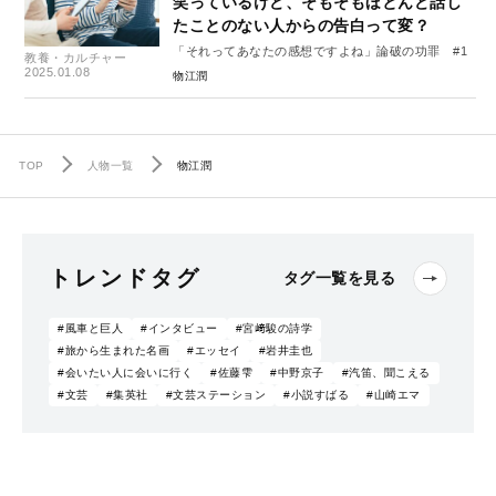
笑っているけど、そもそもほとんど話し
たことのない人からの告白って変？
「それってあなたの感想ですよね」論破の功罪 #1
教養・カルチャー
2025.01.08
物江潤
TOP
人物一覧
物江潤
トレンドタグ
タグ一覧を見る
#風車と巨人
#インタビュー
#宮﨑駿の詩学
#旅から生まれた名画
#エッセイ
#岩井圭也
#会いたい人に会いに行く
#佐藤雫
#中野京子
#汽笛、聞こえる
#文芸
#集英社
#文芸ステーション
#小説すばる
#山崎エマ