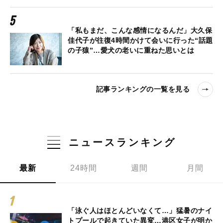
「私もまだ、こんな感情になるんだ」大久保
佳代子が往復4時間かけて会いに行った“話題
の子猿”…愛犬の老いに重ねた思いとは
記事ランキングの一覧を見る
ニュースランキング
最新
24時間
週間
月間
「泳ぐ人はほとんどいなくて…」猛暑のナイ
トプールで起きていた異変…港区女子が明か