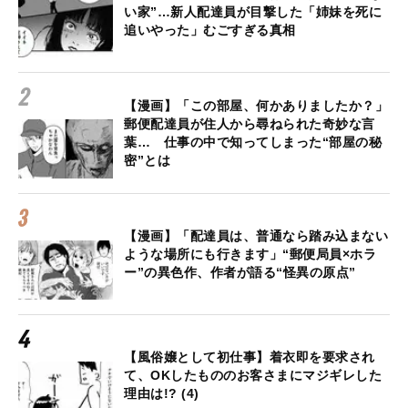
い家”…新人配達員が目撃した「姉妹を死に
追いやった」むごすぎる真相
【漫画】「この部屋、何かありましたか？」
郵便配達員が住人から尋ねられた奇妙な言
葉… 仕事の中で知ってしまった“部屋の秘
密”とは
【漫画】「配達員は、普通なら踏み込まない
ような場所にも行きます」“郵便局員×ホラ
ー”の異色作、作者が語る“怪異の原点”
【風俗嬢として初仕事】着衣即を要求され
て、OKしたもののお客さまにマジギレした
理由は!? (4)