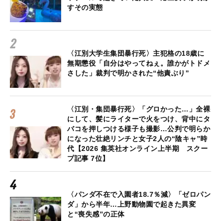
すその実態
〈江別大学生集団暴行死〉主犯格の18歳に
無期懲役「自分はやってねぇ。誰かがトドメ
さした」裁判で明かされた“他責ぶり”
〈江別・集団暴行死〉「グロかった…」全裸
にして、髪にライターで火をつけ、背中にタ
バコを押しつける様子も撮影…公判で明らか
になった壮絶リンチと女子2人の“陰キャ”時
代【2026 集英社オンライン上半期 スクー
プ記事 7位】
〈パンダ不在で入園者18.7％減〉「ゼロパン
ダ」から半年…上野動物園で起きた異変
と“喪失感”の正体