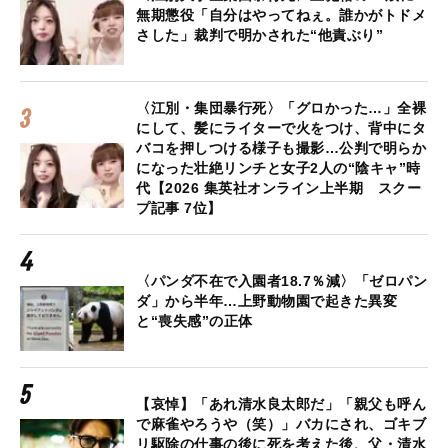
無期懲役「自分はやってねぇ。誰かがトドメ
さした」裁判で明かされた“他責ぶり”
〈江別・集団暴行死〉「グロかった…」全裸
にして、髪にライターで火をつけ、背中にタ
バコを押しつける様子も撮影…公判で明らか
になった壮絶リンチと女子2人の“陰キャ”時
代【2026 集英社オンライン上半期 スクー
プ記事 7位】
〈パンダ不在で入園者18.7％減〉「ゼロパン
ダ」から半年…上野動物園で起きた異変
と“喪失感”の正体
【哀悼】「あれ清水良太郎だ」「親父も呼ん
で麻雀やろうや（笑）」バカにされ、ゴキブ
リ駆除の仕事の後に死を考えた後、父・清水