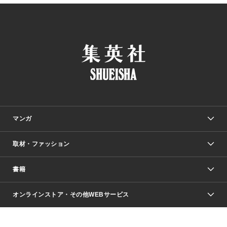
マンガ
取材・ファッション
少年マンガ
週刊少年ジャンプ
書籍
ファッション・美容
青年マンガ
ジャンプSQ.
Seventeen
週刊ヤングジャンプ
オンラインストア・その他WEBサービス
文芸・文庫・総合
芸能・情報・スポーツ
少女マンガ
Vジャンプ
non-no Web
ヤングジャンプ定期購読デジタル
すばる
Myojo
オンラインストア
りぼん
学芸・ノンフィクション・新書
最強ジャンプ