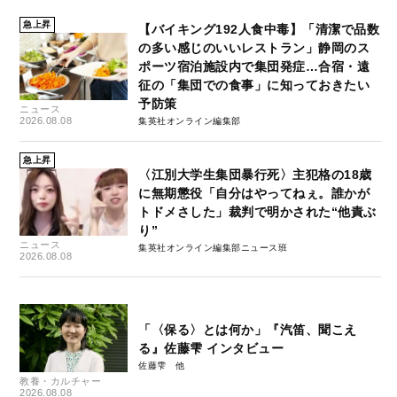
急上昇
【バイキング192人食中毒】「清潔で品数
の多い感じのいいレストラン」静岡のス
ポーツ宿泊施設内で集団発症…合宿・遠
征の「集団での食事」に知っておきたい
予防策
ニュース
2026.08.08
集英社オンライン編集部
急上昇
〈江別大学生集団暴行死〉主犯格の18歳
に無期懲役「自分はやってねぇ。誰かが
トドメさした」裁判で明かされた“他責ぶ
り”
ニュース
集英社オンライン編集部ニュース班
2026.08.08
「〈保る〉とは何か」『汽笛、聞こえ
る』佐藤雫 インタビュー
佐藤雫
教養・カルチャー
2026.08.08