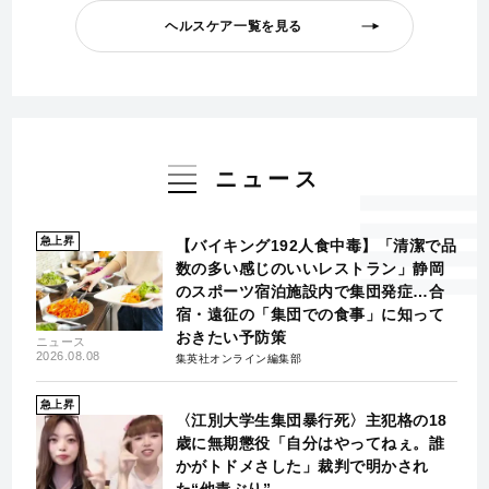
ヘルスケア一覧を見る
ニュース
急上昇
【バイキング192人食中毒】「清潔で品
数の多い感じのいいレストラン」静岡
のスポーツ宿泊施設内で集団発症…合
宿・遠征の「集団での食事」に知って
おきたい予防策
ニュース
2026.08.08
集英社オンライン編集部
急上昇
〈江別大学生集団暴行死〉主犯格の18
歳に無期懲役「自分はやってねぇ。誰
かがトドメさした」裁判で明かされ
た“他責ぶり”