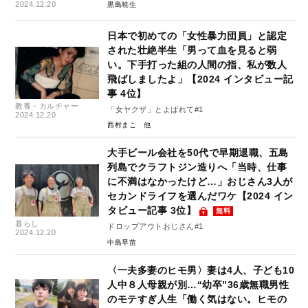
2024.12.20
黒島暁生
日本で初めての「女性暴力団員」と認定
された壮絶半生「男って血を見ると弱
い。下手打った組の人間の指、私が数人
飛ばしましたよ」【2024 インタビュー記
事 4位】
教養・カルチャー
「女ヤクザ」とよばれて#1
2024.12.20
西村まこ
大手ビール会社を50代で早期退職、五島
列島でクラフトジン造りへ「当時、仕事
に不満はなかったけど…」おじさん3人が
セカンドライフを選んだワケ【2024 イン
タビュー記事 3位】
無料
暮らし
ドロップアウトおじさん#1
2024.12.20
中島早苗
〈一夫多妻のヒモ男〉妻は4人、子ども10
人中８人母親が別…“幼卒”36歳無職男性
のモテすぎ人生「働く気はない。ヒモの