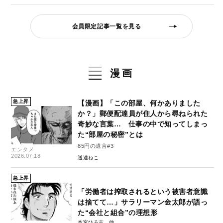
会員限定記事一覧を見る
漫画
急上昇
【漫画】「この部屋、何かありました
か？」郵便配達員が住人から尋ねられた
奇妙な言葉… 仕事の中で知ってしまっ
た“部屋の秘密”とは
85円の遺言#3
エンタメ
2026.07.18
送達ねこ
急上昇
「労働者は搾取されるという被害者意識
は捨てて…」サラリーマン金太郎が語っ
た“会社と組合”の理想形
本宮ひろ志