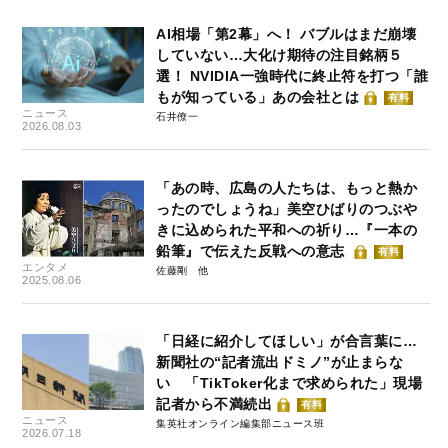
AI相場「第2幕」へ！ バブルはまだ崩壊
していない…大化け期待の注目銘柄５
選！ NVIDIA一強時代に終止符を打つ「誰
もが知っている」あの会社とは
有料
ニュース
石井僚一
2026.08.03
「あの時、広島の人たちは、もっと熱か
ったのでしょうね」美空ひばりのつぶや
きに込められた平和への祈り…『一本の
鉛筆』で伝えた反戦への意志
有料
エンタメ
佐藤剛
2025.08.06
「日経に紹介してほしい」が合言葉に…
新聞社の“記者流出ドミノ”が止まらな
い 「TikToker化まで求められた」現場
記者から不満続出
有料
ニュース
集英社オンライン編集部ニュース班
2026.07.18