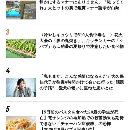
静かにするマナーはありません」「叱ってく
れ」大ヒットの裏で鑑賞マナー論争が白熱
〈冷やしキュウリで510人食中毒も…〉花火
大会の「豚の丸焼き」、キッチンカーの「ケ
バブ」も…酷暑の夏祭りで注意したい食べ物
「私もまだ、こんな感情になるんだ」大久保
佳代子が往復4時間かけて会いに行った“話題
の子猿”…愛犬の老いに重ねた思いとは
【5日前のパスタを食べた20歳の学生が死
亡】電子レンジの再加熱での殺菌効果も期待
できない「チャーハン症候群」の恐怖
【2026年6月バズり記事1位】