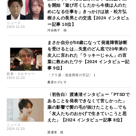
を開始「遊び尽くしたから今後は人のた
めになる仕事を」きっかけは故・松方弘
樹さんの長男との交流【2024 インタビュ
ニュース
ー記事 10位】
2024.12.20
河合桃子
まさか自分が58歳になって発達障害診断
を受けるとは…失意のどん底で20年来の
友人に言われた「ラッキーじゃん」の言
葉に救われたワケ【2024 インタビュー記
事 9位】
教養・カルチャー
〈アラ還・発達障害の手記〉１
2024.12.20
桑原カズヒサ
〈初告白〉渡邊渚インタビュー「PTSDで
あることを発表できなくて苦しかった」
薬の影響で髪の毛が抜けたことも…でも
「友人たちのおかげで生きていこうと思
えた」【2024 インタビュー記事 8位】
ニュース
2024.12.20
渡邊渚