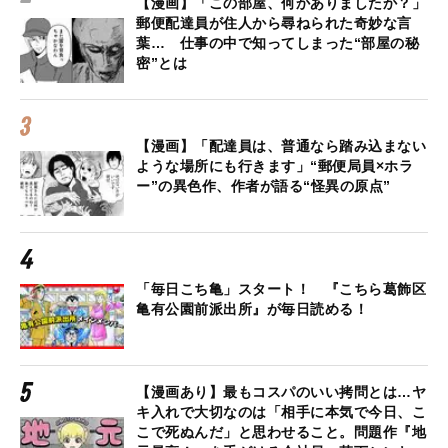
【漫画】「この部屋、何かありましたか？」
郵便配達員が住人から尋ねられた奇妙な言
葉… 仕事の中で知ってしまった“部屋の秘
密”とは
【漫画】「配達員は、普通なら踏み込まない
ような場所にも行きます」“郵便局員×ホラ
ー”の異色作、作者が語る“怪異の原点”
「毎日こち亀」スタート！ 『こちら葛飾区
亀有公園前派出所』が毎日読める！
【漫画あり】最もコスパのいい拷問とは…ヤ
キ入れで大切なのは「相手に本気で今日、こ
こで死ぬんだ」と思わせること。問題作『地