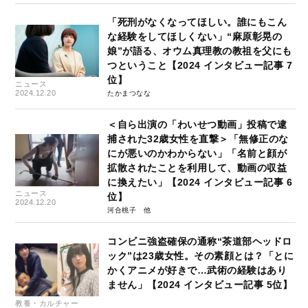
「死刑がなくなってほしい。誰にもこん
な経験をしてほしくない」“麻原彰晃の
娘”が語る、オウム真理教の教祖を父にも
つということ【2024 インタビュー記事 7
位】
ニュース
2024.12.20
たかまつなな
＜自ら出演の「わいせつ動画」投稿で逮
捕された32歳女性を直撃＞「無修正のな
にが悪いのかわからない」「名前と顔が
拡散されたことを利用して、動画の収益
に換えたい」【2024 インタビュー記事 6
ニュース
位】
2024.12.20
河合桃子
コンビニ強盗確保の通称“茶道部ヘッドロ
ック”は23歳女性。その素顔とは？「とに
かくアニメが好きで…武術の経験はあり
ません」【2024 インタビュー記事 5位】
教養・カルチャー