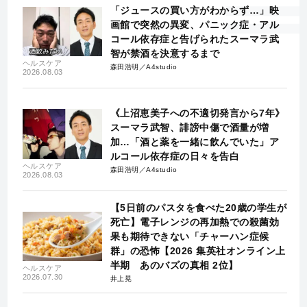
「ジュースの買い方がわからず…」映
画館で突然の異変、パニック症・アル
コール依存症と告げられたスーマラ武
智が禁酒を決意するまで
ヘルスケア
森田浩明／A4studio
2026.08.03
《上沼恵美子への不適切発言から7年》
スーマラ武智、誹謗中傷で酒量が増
加…「酒と薬を一緒に飲んでいた」ア
ルコール依存症の日々を告白
ヘルスケア
森田浩明／A4studio
2026.08.03
【5日前のパスタを食べた20歳の学生が
死亡】電子レンジの再加熱での殺菌効
果も期待できない「チャーハン症候
群」の恐怖【2026 集英社オンライン上
半期 あのバズの真相 2位】
ヘルスケア
2026.07.30
井上晃