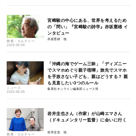
宮﨑駿の中心にある、世界を考えるため
の「問い」『宮﨑駿の詩学』赤坂憲雄 イ
ンタビュー
赤坂憲雄
教養・カルチャー
2026.08.08
「沖縄の海でゲーム三昧」「ディズニー
でスマホめぐり親子喧嘩」旅先でスマホ
を手放さない子ども、親はどうする？ 親
も見直したい3つのルール
ニュース
集英社オンライン編集部ニュース班
2026.08.08
岩井圭也さん（作家）が山崎エマさん
（ドキュメンタリー監督）に会いに行く
岩井圭也
教養・カルチャー