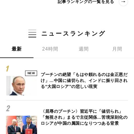
記事ランキングの一覧を見る
ニュースランキング
最新
24時間
週間
月間
NEW
プーチンの絶望「もはや頼れるのは金正恩だ
け」…中国に値切られ、インドに振り回され
る“大国ロシア”の悲しい現実
〈屈辱のプーチン〉習近平に「値切られ」
「無視され」まるで主従関係…苦境深刻化の
ロシアが中国の属国になりつつある背景