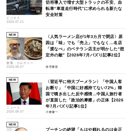
切符導入で増す大型トラックの不安、自
転車“車道走行時代”に求められる新たな
安全対策
ビジネス
2026.07.21
NEW
〈人気ラーメン店が1年3カ月で閉店〉原
因は「味」でも「売上」でもなく…名店
「渡なべ」のベテラン店主が明かした“想
定外の敵”【2026年7月バズり記事2位】
教養・カルチャー
2026.08.07
井手隊長
NEW
〈習近平に特大ブーメラン〉「中国人客
お断り」「中国に好感持てない72%」韓
国で噴き出した反中感情…中国人旅行者
が直面した「政治的摩擦」の正体【2026
年7月バズり記事1位】
ニュース
2026.08.07
小倉健一
NEW
プーチンの絶望「もはや頼れるのは金正