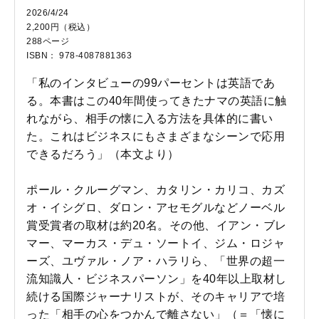
2026/4/24
2,200円（税込）
288ページ
ISBN： 978-4087881363
「私のインタビューの99パーセントは英語であ
る。本書はこの40年間使ってきたナマの英語に触
れながら、相手の懐に入る方法を具体的に書い
た。これはビジネスにもさまざまなシーンで応用
できるだろう」（本文より）
ポール・クルーグマン、カタリン・カリコ、カズ
オ・イシグロ、ダロン・アセモグルなどノーベル
賞受賞者の取材は約20名。その他、イアン・ブレ
マー、マーカス・デュ・ソートイ、ジム・ロジャ
ーズ、ユヴァル・ノア・ハラリら、「世界の超一
流知識人・ビジネスパーソン」を40年以上取材し
続ける国際ジャーナリストが、そのキャリアで培
った「相手の心をつかんで離さない」（＝「懐に