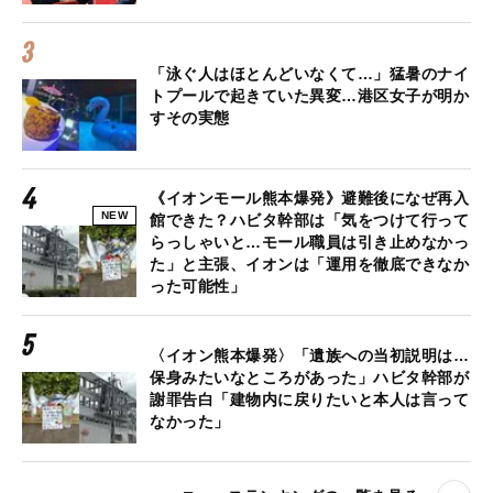
「泳ぐ人はほとんどいなくて…」猛暑のナイ
トプールで起きていた異変…港区女子が明か
すその実態
《イオンモール熊本爆発》避難後になぜ再入
NEW
館できた？ハビタ幹部は「気をつけて行って
らっしゃいと…モール職員は引き止めなかっ
た」と主張、イオンは「運用を徹底できなか
った可能性」
〈イオン熊本爆発〉「遺族への当初説明は…
保身みたいなところがあった」ハビタ幹部が
謝罪告白「建物内に戻りたいと本人は言って
なかった」