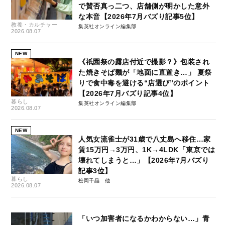
で賛否真っ二つ、店舗側が明かした意外
な本音【2026年7月バズり記事5位】
教養・カルチャー
集英社オンライン編集部
2026.08.07
NEW
《祇園祭の露店付近で撮影？》包装され
た焼きそば麺が「地面に直置き…」 夏祭
りで食中毒を避ける“店選び”のポイント
【2026年7月バズり記事4位】
暮らし
集英社オンライン編集部
2026.08.07
NEW
人気女流雀士が31歳で八丈島へ移住…家
賃15万円→3万円、1K→4LDK「東京では
壊れてしまうと…」【2026年7月バズり
記事3位】
暮らし
松岡千晶
2026.08.07
「いつ加害者になるかわからない…」青