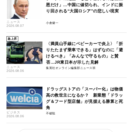
恩だけ」…中国に値切られ、インドに振
り回される“大国ロシア”の悲しい現実
ニュース
小倉健一
2026.08.07
急上昇
〈満員山手線にベビーカーで炎上〉「折
りたたまず乗車できる」はずなのに「避
けるべき」「みんなで守るもの」と賛
否…JR東日本が示した見解
ニュース
集英社オンライン編集部ニュース班
2026.08.06
ドラッグストアの「スーパー化」は物価
高の救世主になるか？ 新業態「ドラッ
グ＆フード型店舗」が見据える勝算と死
角
ビジネス
不破聡
2026.08.06