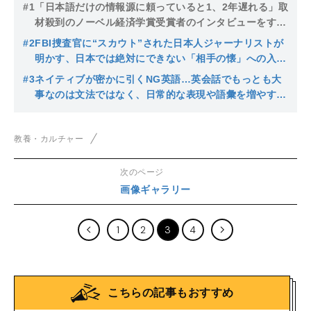
#1
「日本語だけの情報源に頼っていると1、2年遅れる」取
材殺到のノーベル経済学賞受賞者のインタビューをすぐ
とれたジャーナリストが愛読する海外メディア
#2
FBI捜査官に“スカウト”された日本人ジャーナリストが
明かす、日本では絶対にできない「相手の懐」への入り
方
#3
ネイティブが密かに引くNG英語…英会話でもっとも大
事なのは文法ではなく、日常的な表現や語彙を増やす努
力を欠かさないこと
教養・カルチャー
次のページ
画像ギャラリー
1
2
3
4
こちらの記事もおすすめ