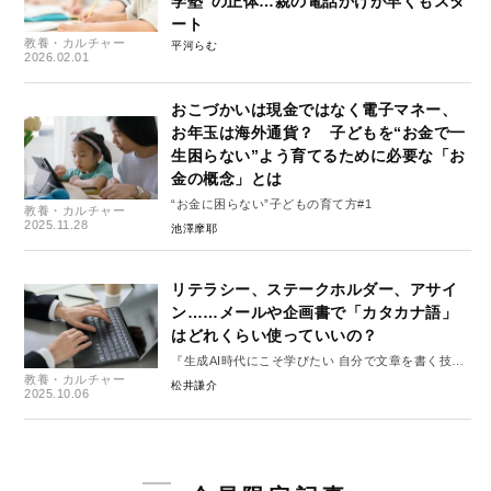
学塾”の正体…親の電話かけが早くもスタ
ート
教養・カルチャー
平河らむ
2026.02.01
おこづかいは現金ではなく電子マネー、
お年玉は海外通貨？ 子どもを“お金で一
生困らない”よう育てるために必要な「お
金の概念」とは
“お金に困らない”子どもの育て方#1
教養・カルチャー
2025.11.28
池澤摩耶
リテラシー、ステークホルダー、アサイ
ン……メールや企画書で「カタカナ語」
はどれくらい使っていいの？
『生成AI時代にこそ学びたい 自分で文章を書く技
教養・カルチャー
術』#1
松井謙介
2025.10.06