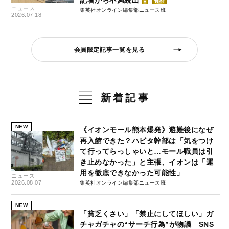
有料
ニュース
集英社オンライン編集部ニュース班
2026.07.18
会員限定記事一覧を見る
新着記事
NEW
《イオンモール熊本爆発》避難後になぜ
再入館できた？ハビタ幹部は「気をつけ
て行ってらっしゃいと…モール職員は引
き止めなかった」と主張、イオンは「運
用を徹底できなかった可能性」
ニュース
2026.08.07
集英社オンライン編集部ニュース班
NEW
「貧乏くさい」「禁止にしてほしい」ガ
チャガチャの“サーチ行為”が物議 SNS