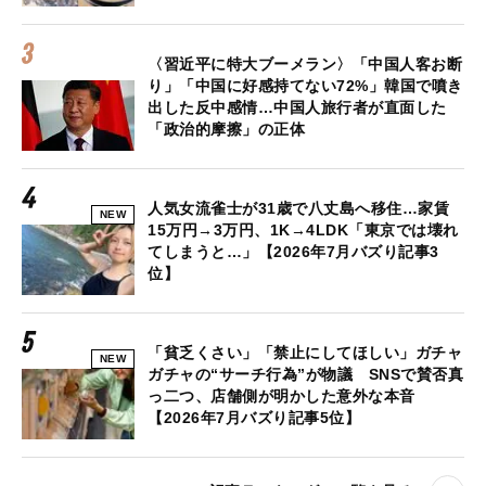
〈習近平に特大ブーメラン〉「中国人客お断
り」「中国に好感持てない72%」韓国で噴き
出した反中感情…中国人旅行者が直面した
「政治的摩擦」の正体
人気女流雀士が31歳で八丈島へ移住…家賃
NEW
15万円→3万円、1K→4LDK「東京では壊れ
てしまうと…」【2026年7月バズり記事3
位】
「貧乏くさい」「禁止にしてほしい」ガチャ
NEW
ガチャの“サーチ行為”が物議 SNSで賛否真
っ二つ、店舗側が明かした意外な本音
【2026年7月バズり記事5位】