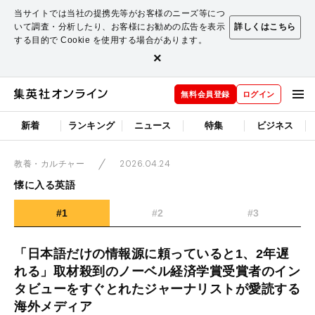
当サイトでは当社の提携先等がお客様のニーズ等につ
いて調査・分析したり、お客様にお勧めの広告を表示
詳しくはこちら
する目的で Cookie を使用する場合があります。
×
無料会員登録
ログイン
新着
ランキング
ニュース
特集
ビジネス
2026.04.24
教養・カルチャー
懐に入る英語
#1
#2
#3
「日本語だけの情報源に頼っていると1、2年遅
れる」取材殺到のノーベル経済学賞受賞者のイン
タビューをすぐとれたジャーナリストが愛読する
海外メディア