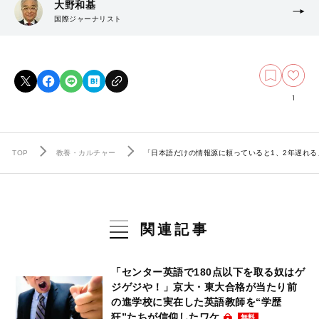
大野和基
国際ジャーナリスト
1
TOP
教養・カルチャー
「日本語だけの情報源に頼っていると1、2年遅れ
関連記事
「センター英語で180点以下を取る奴はゲ
ジゲジや！」京大・東大合格が当たり前
の進学校に実在した英語教師を“学歴
狂”たちが信仰したワケ
無料