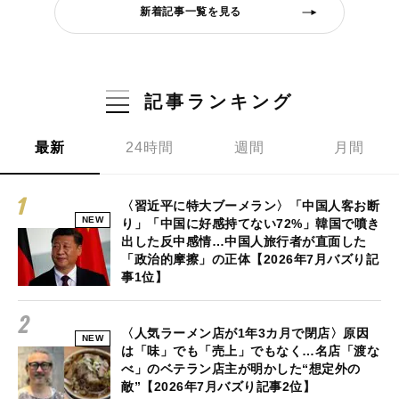
新着記事一覧を見る
記事ランキング
最新
24時間
週間
月間
〈習近平に特大ブーメラン〉「中国人客お断
NEW
り」「中国に好感持てない72%」韓国で噴き
出した反中感情…中国人旅行者が直面した
「政治的摩擦」の正体【2026年7月バズり記
事1位】
〈人気ラーメン店が1年3カ月で閉店〉原因
NEW
は「味」でも「売上」でもなく…名店「渡な
べ」のベテラン店主が明かした“想定外の
敵”【2026年7月バズり記事2位】