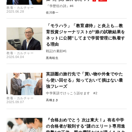
『学歴狂の詩』#4
教養・カルチャー
2025.06.28
佐川恭一
「モラハラ」「教育虐待」と炎上も…教
育投資ジャーナリストが“娘の試験結果を
ネットに公開”してまで学習管理に執着す
る理由
戦記の素顔#1
教養・カルチャー
2026.04.04
黒島暁生
英語圏の旅行先で「買い物や外食でやた
ら使い回せる」知っておいて損はない最
強フレーズ
中学英語でけっこう話せます #2
教養・カルチャー
高橋まき
2025.09.07
『合格おめでとう 次は東大！』有名中学
の合格者が殺到する“謎のエリート専用進