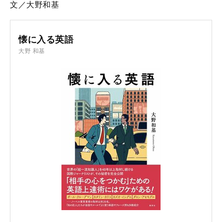
文／大野和基
懐に入る英語
大野 和基