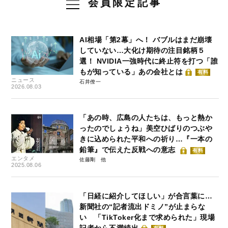
会員限定記事
AI相場「第2幕」へ！ バブルはまだ崩壊
していない…大化け期待の注目銘柄５
選！ NVIDIA一強時代に終止符を打つ「誰
もが知っている」あの会社とは
有料
ニュース
石井僚一
2026.08.03
「あの時、広島の人たちは、もっと熱か
ったのでしょうね」美空ひばりのつぶや
きに込められた平和への祈り…『一本の
鉛筆』で伝えた反戦への意志
有料
エンタメ
佐藤剛
2025.08.06
「日経に紹介してほしい」が合言葉に…
新聞社の“記者流出ドミノ”が止まらな
い 「TikToker化まで求められた」現場
記者から不満続出