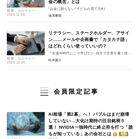
金の概念」とは
“お金に困らない”子どもの育て方#1
教養・カルチャー
2025.11.28
池澤摩耶
リテラシー、ステークホルダー、アサイ
ン……メールや企画書で「カタカナ語」
はどれくらい使っていいの？
『生成AI時代にこそ学びたい 自分で文章を書く技
教養・カルチャー
術』#1
松井謙介
2025.10.06
会員限定記事
AI相場「第2幕」へ！ バブルはまだ崩壊
していない…大化け期待の注目銘柄５
選！ NVIDIA一強時代に終止符を打つ「誰
もが知っている」あの会社とは
有料
ニュース