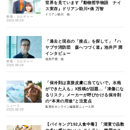
世界を見ています『動物哲学物語 ナイ
ス実存』ドリアン助川×俵 万智
ドリアン助川
教養・カルチャー
2026.08.09
「過去と現在の「接点」を探して」『ハ
ヤブサ消防団 森へつづく道』池井戸 潤
インタビュー
池井戸潤
教養・カルチャー
2026.08.09
「保冷剤は直接皮膚に当てないで。水疱
ができた人も」X投稿が話題…「凍傷にな
るリスク」メーカーが呼びかける保冷剤
の“本来の用途”と注意点
ニュース
集英社オンライン編集部ニュース班
2026.08.09
【バイキング192人食中毒】「清潔で品数