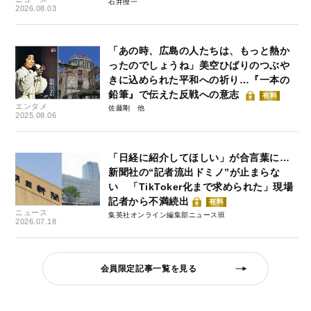
石井僚一
2026.08.03
「あの時、広島の人たちは、もっと熱か
ったのでしょうね」美空ひばりのつぶや
きに込められた平和への祈り…『一本の
鉛筆』で伝えた反戦への意志
有料
エンタメ
佐藤剛
2025.08.06
「日経に紹介してほしい」が合言葉に…
新聞社の“記者流出ドミノ”が止まらな
い 「TikToker化まで求められた」現場
記者から不満続出
有料
ニュース
集英社オンライン編集部ニュース班
2026.07.18
会員限定記事一覧を見る