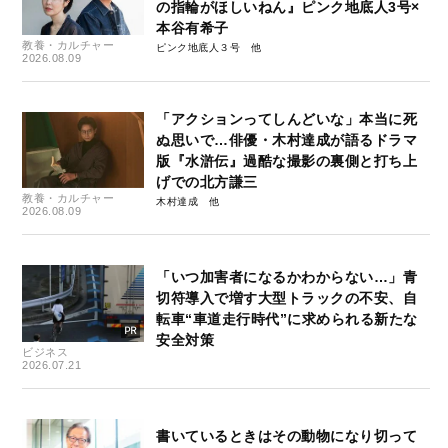
の指輪がほしいねん』ピンク地底人3号×
本谷有希子
教養・カルチャー
ピンク地底人３号
2026.08.09
「アクションってしんどいな」本当に死
ぬ思いで…俳優・木村達成が語るドラマ
版『水滸伝』過酷な撮影の裏側と打ち上
げでの北方謙三
教養・カルチャー
木村達成
2026.08.09
「いつ加害者になるかわからない…」青
切符導入で増す大型トラックの不安、自
転車“車道走行時代”に求められる新たな
安全対策
ビジネス
2026.07.21
書いているときはその動物になり切って