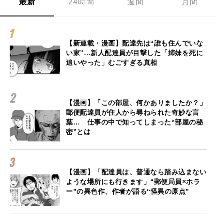
最新
24時間
週間
月間
【新連載・漫画】配達先は“誰も住んでいな
い家”…新人配達員が目撃した「姉妹を死に
追いやった」むごすぎる真相
【漫画】「この部屋、何かありましたか？」
郵便配達員が住人から尋ねられた奇妙な言
葉… 仕事の中で知ってしまった“部屋の秘
密”とは
【漫画】「配達員は、普通なら踏み込まない
ような場所にも行きます」“郵便局員×ホラ
ー”の異色作、作者が語る“怪異の原点”