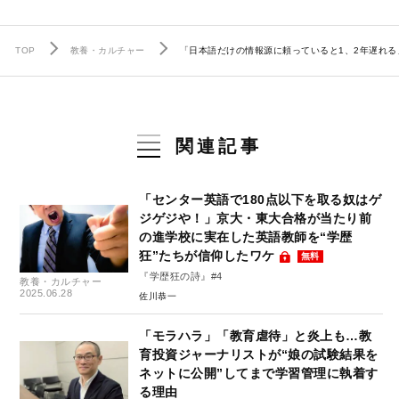
TOP
教養・カルチャー
「日本語だけの情報源に頼っていると1、2年遅れ
関連記事
「センター英語で180点以下を取る奴はゲ
ジゲジや！」京大・東大合格が当たり前
の進学校に実在した英語教師を“学歴
狂”たちが信仰したワケ
無料
『学歴狂の詩』#4
教養・カルチャー
2025.06.28
佐川恭一
「モラハラ」「教育虐待」と炎上も…教
育投資ジャーナリストが“娘の試験結果を
ネットに公開”してまで学習管理に執着す
る理由