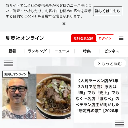
当サイトでは当社の提携先等がお客様のニーズ等につ
いて調査・分析したり、お客様にお勧めの広告を表示
詳しくはこちら
する目的で Cookie を使用する場合があります。
×
無料会員登録
ログイン
新着
ランキング
ニュース
特集
ビジネス
もっと読む
arrow_forward_ios