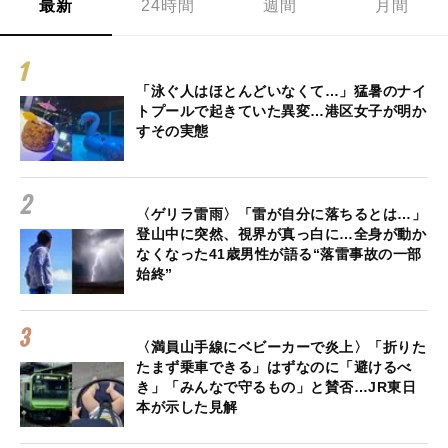
最新
24時間
週間
月間
「泳ぐ人はほとんどいなくて…」猛暑のナイ
トプールで起きていた異変…港区女子が明か
すその実態
〈ゲリラ雷雨〉「雷が自分に落ちるとは…」
登山中に突然、視界が真っ白に…全身が動か
なくなった41歳男性が語る“落雷事故の一部
始終”
〈満員山手線にベビーカーで炎上〉「折りた
たまず乗車できる」はずなのに「避けるべ
き」「みんなで守るもの」と賛否…JR東日
本が示した見解