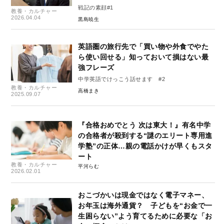
戦記の素顔#1
教養・カルチャー
2026.04.04
黒島暁生
英語圏の旅行先で「買い物や外食でやた
ら使い回せる」知っておいて損はない最
強フレーズ
中学英語でけっこう話せます #2
教養・カルチャー
高橋まき
2025.09.07
『合格おめでとう 次は東大！』有名中学
の合格者が殺到する“謎のエリート専用進
学塾”の正体…親の電話かけが早くもスタ
ート
教養・カルチャー
平河らむ
2026.02.01
おこづかいは現金ではなく電子マネー、
お年玉は海外通貨？ 子どもを“お金で一
生困らない”よう育てるために必要な「お