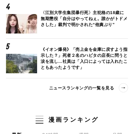
〈江別大学生集団暴行死〉主犯格の18歳に
無期懲役「自分はやってねぇ。誰かがトドメ
さした」裁判で明かされた“他責ぶり”
《イオン爆発》「売上金を金庫に戻すよう指
示した？」死者２名のハビタの店長に問うと
涙を流し…社員は「入口によっては入れたこ
ともあったようです」
ニュースランキングの一覧を見る
漫画ランキング