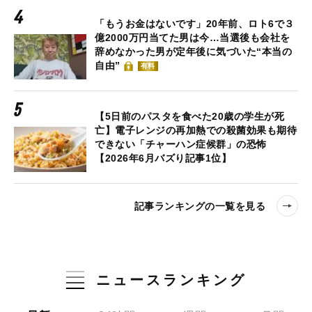
「もうお金はないです」20年前、ロト6で３
億2000万円当てた男は今…当選後も会社を
辞めなかった男が定年後に気づいた“本当の
自由”
有料
【5日前のパスタを食べた20歳の学生が死
亡】電子レンジの再加熱での殺菌効果も期待
できない「チャーハン症候群」の恐怖
【2026年6月バズり記事1位】
記事ランキングの一覧を見る
ニュースランキング