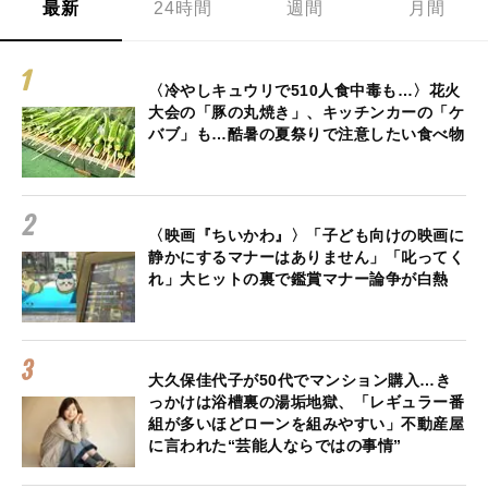
最新
24時間
週間
月間
〈冷やしキュウリで510人食中毒も…〉花火
大会の「豚の丸焼き」、キッチンカーの「ケ
バブ」も…酷暑の夏祭りで注意したい食べ物
〈映画『ちいかわ』〉「子ども向けの映画に
静かにするマナーはありません」「叱ってく
れ」大ヒットの裏で鑑賞マナー論争が白熱
大久保佳代子が50代でマンション購入…き
っかけは浴槽裏の湯垢地獄、「レギュラー番
組が多いほどローンを組みやすい」不動産屋
に言われた“芸能人ならではの事情”