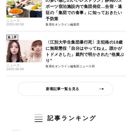
の多い感じのいいレストラン」静岡のス
ポーツ宿泊施設内で集団発症…合宿・遠
征の「集団での食事」に知っておきたい
予防策
ニュース
2026.08.08
集英社オンライン編集部
急上昇
〈江別大学生集団暴行死〉主犯格の18歳
に無期懲役「自分はやってねぇ。誰かが
トドメさした」裁判で明かされた“他責ぶ
り”
ニュース
集英社オンライン編集部ニュース班
2026.08.08
新着記事一覧を見る
記事ランキング