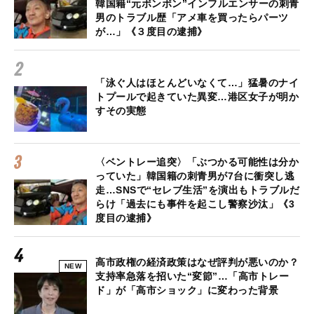
韓国籍“元ボンボン”インフルエンサーの刺青
男のトラブル歴「アメ車を買ったらパーツ
が…」《３度目の逮捕》
「泳ぐ人はほとんどいなくて…」猛暑のナイ
トプールで起きていた異変…港区女子が明か
すその実態
〈ベントレー追突〉「ぶつかる可能性は分か
っていた」韓国籍の刺青男が7台に衝突し逃
走…SNSで“セレブ生活”を演出もトラブルだ
らけ「過去にも事件を起こし警察沙汰」《3
度目の逮捕》
高市政権の経済政策はなぜ評判が悪いのか？
NEW
支持率急落を招いた“変節”…「高市トレー
ド」が「高市ショック」に変わった背景