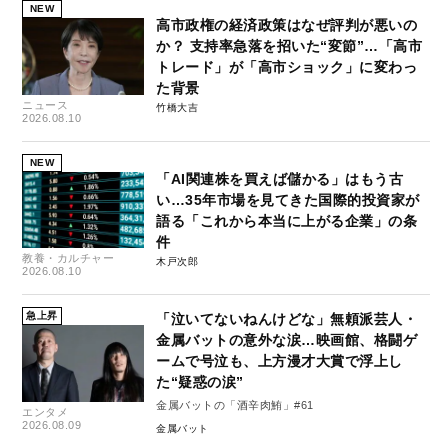
NEW
高市政権の経済政策はなぜ評判が悪いの
か？ 支持率急落を招いた“変節”…「高市
トレード」が「高市ショック」に変わっ
た背景
ニュース
竹橋大吉
2026.08.10
NEW
「AI関連株を買えば儲かる」はもう古
い…35年市場を見てきた国際的投資家が
語る「これから本当に上がる企業」の条
件
教養・カルチャー
木戸次郎
2026.08.10
急上昇
「泣いてないねんけどな」無頼派芸人・
金属バットの意外な涙…映画館、格闘ゲ
ームで号泣も、上方漫才大賞で浮上し
た“疑惑の涙”
金属バットの「酒辛肉鮪」#61
エンタメ
2026.08.09
金属バット