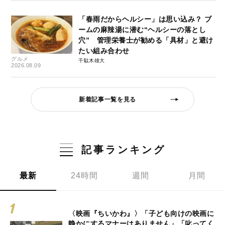
「春雨だからヘルシー」は思い込み？ ブ
ームの麻辣湯に潜む“ヘルシーの落とし
穴” 管理栄養士が勧める「具材」と避け
たい組み合わせ
グルメ
千駄木雄大
2026.08.09
新着記事一覧を見る
記事ランキング
最新
24時間
週間
月間
〈映画『ちいかわ』〉「子ども向けの映画に
静かにするマナーはありません」「叱ってく