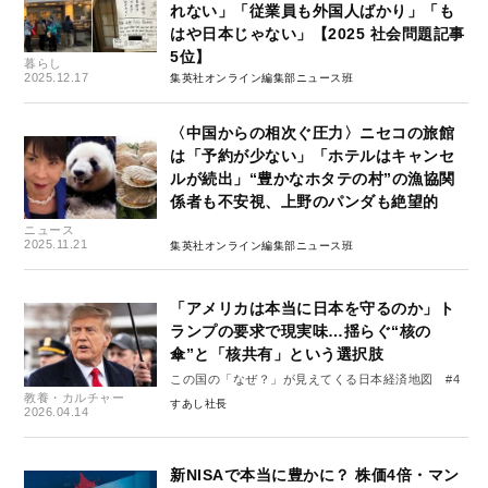
れない」「従業員も外国人ばかり」「も
はや日本じゃない」【2025 社会問題記事
5位】
暮らし
2025.12.17
集英社オンライン編集部ニュース班
〈中国からの相次ぐ圧力〉ニセコの旅館
は「予約が少ない」「ホテルはキャンセ
ルが続出」“豊かなホタテの村”の漁協関
係者も不安視、上野のパンダも絶望的
ニュース
2025.11.21
集英社オンライン編集部ニュース班
「アメリカは本当に日本を守るのか」ト
ランプの要求で現実味…揺らぐ“核の
傘”と「核共有」という選択肢
この国の「なぜ？」が見えてくる日本経済地図 #4
教養・カルチャー
すあし社長
2026.04.14
新NISAで本当に豊かに？ 株価4倍・マン