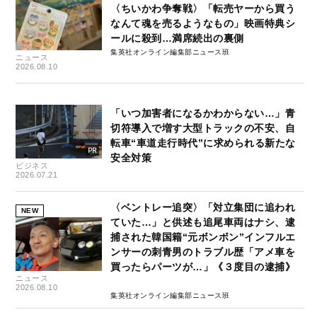
〈ちいかわ争奪戦〉「転売ヤーから買う
なんて魂を売るようなもの」映画特典シ
ールに殺到…満席続出の裏側
集英社オンライン編集部ニュース班
ニュース
2026.08.10
「いつ加害者になるかわからない…」青
切符導入で増す大型トラックの不安、自
転車“車道走行時代”に求められる新たな
安全対策
ビジネス
2026.07.21
〈ベントレー追突〉「対立集団に追われ
NEW
ていた…」と供述も追尾車両はナシ、逮
捕された韓国籍“元ボンボン”インフルエ
ンサーの刺青男のトラブル歴「アメ車を
買ったらパーツが…」《３度目の逮捕》
ニュース
2026.08.10
集英社オンライン編集部ニュース班