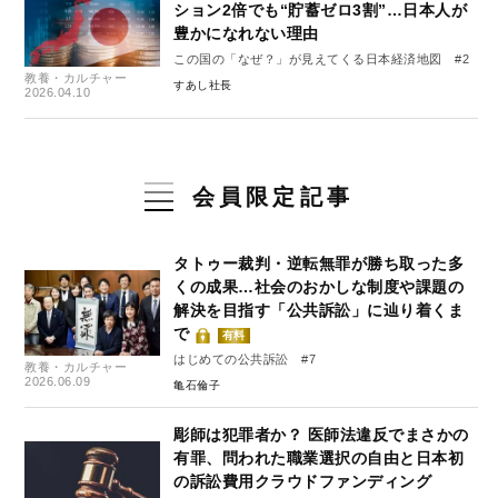
ション2倍でも“貯蓄ゼロ3割”…日本人が
豊かになれない理由
この国の「なぜ？」が見えてくる日本経済地図 #2
教養・カルチャー
すあし社長
2026.04.10
会員限定記事
タトゥー裁判・逆転無罪が勝ち取った多
くの成果…社会のおかしな制度や課題の
解決を目指す「公共訴訟」に辿り着くま
で
有料
はじめての公共訴訟 #7
教養・カルチャー
2026.06.09
亀石倫子
彫師は犯罪者か？ 医師法違反でまさかの
有罪、問われた職業選択の自由と日本初
の訴訟費用クラウドファンディング