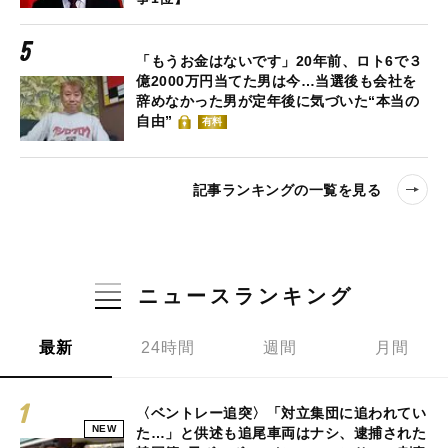
「もうお金はないです」20年前、ロト6で３
億2000万円当てた男は今…当選後も会社を
辞めなかった男が定年後に気づいた“本当の
自由”
有料
記事ランキングの一覧を見る
ニュースランキング
最新
24時間
週間
月間
〈ベントレー追突〉「対立集団に追われてい
NEW
た…」と供述も追尾車両はナシ、逮捕された