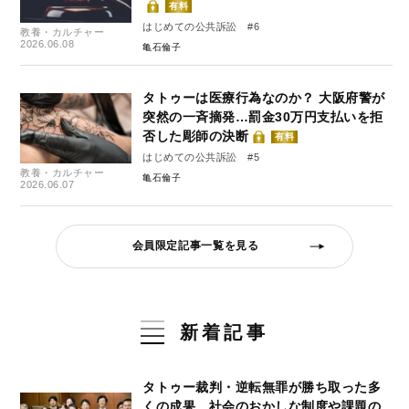
有料
はじめての公共訴訟 #6
教養・カルチャー
2026.06.08
亀石倫子
タトゥーは医療行為なのか？ 大阪府警が
突然の一斉摘発…罰金30万円支払いを拒
否した彫師の決断
有料
はじめての公共訴訟 #5
教養・カルチャー
亀石倫子
2026.06.07
会員限定記事一覧を見る
新着記事
タトゥー裁判・逆転無罪が勝ち取った多
くの成果…社会のおかしな制度や課題の