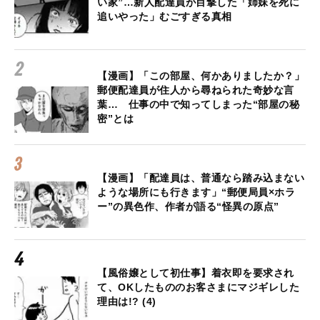
い家”…新人配達員が目撃した「姉妹を死に
追いやった」むごすぎる真相
【漫画】「この部屋、何かありましたか？」
郵便配達員が住人から尋ねられた奇妙な言
葉… 仕事の中で知ってしまった“部屋の秘
密”とは
【漫画】「配達員は、普通なら踏み込まない
ような場所にも行きます」“郵便局員×ホラ
ー”の異色作、作者が語る“怪異の原点”
【風俗嬢として初仕事】着衣即を要求され
て、OKしたもののお客さまにマジギレした
理由は!? (4)