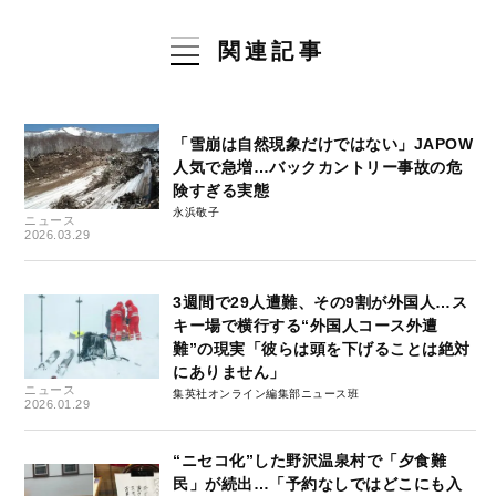
関連記事
「雪崩は自然現象だけではない」JAPOW
人気で急増…バックカントリー事故の危
険すぎる実態
永浜敬子
ニュース
2026.03.29
3週間で29人遭難、その9割が外国人…ス
キー場で横行する“外国人コース外遭
難”の現実「彼らは頭を下げることは絶対
にありません」
ニュース
集英社オンライン編集部ニュース班
2026.01.29
“ニセコ化”した野沢温泉村で「夕食難
民」が続出…「予約なしではどこにも入