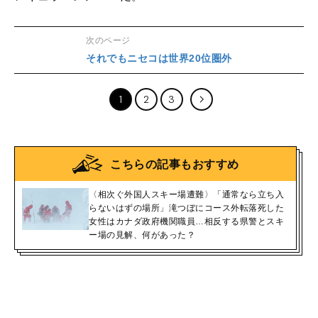
次のページ
それでもニセコは世界20位圏外
1
2
3
こちらの記事もおすすめ
〈相次ぐ外国人スキー場遭難〉「通常なら立ち入
らないはずの場所」滝つぼにコース外転落死した
女性はカナダ政府機関職員…相反する県警とスキ
ー場の見解、何があった？