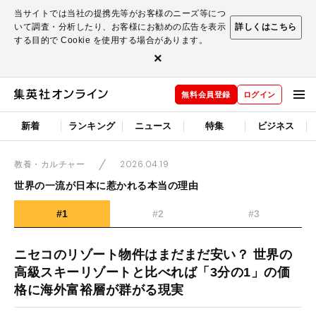
当サイトでは当社の提携先等がお客様のニーズ等につ
いて調査・分析したり、お客様にお勧めの広告を表示
詳しくはこちら
する目的で Cookie を使用する場合があります。
×
無料会員登録
ログイン
新着
ランキング
ニュース
特集
ビジネス
2026.04.19
教養・カルチャー
世界の一流が日本に惹かれる本当の理由
#1
#2
#3
ニセコのリゾート物件はまだまだ安い？ 世界の
高級スキーリゾートと比べれば「3分の1」の価
格に海外富裕層が群がる現実