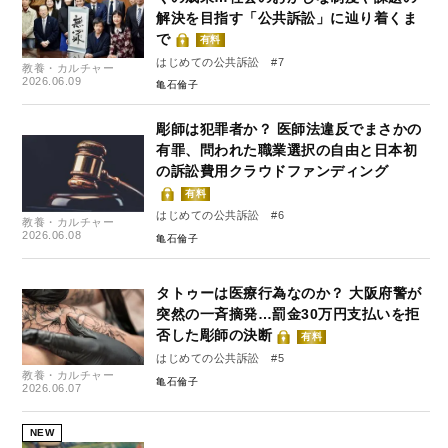
解決を目指す「公共訴訟」に辿り着くま
で
有料
はじめての公共訴訟 #7
教養・カルチャー
2026.06.09
亀石倫子
彫師は犯罪者か？ 医師法違反でまさかの
有罪、問われた職業選択の自由と日本初
の訴訟費用クラウドファンディング
有料
はじめての公共訴訟 #6
教養・カルチャー
2026.06.08
亀石倫子
タトゥーは医療行為なのか？ 大阪府警が
突然の一斉摘発…罰金30万円支払いを拒
否した彫師の決断
有料
はじめての公共訴訟 #5
教養・カルチャー
亀石倫子
2026.06.07
NEW