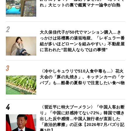
れ」大ヒットの裏で鑑賞マナー論争が白熱
大久保佳代子が50代でマンション購入…き
っかけは浴槽裏の湯垢地獄、「レギュラー番
組が多いほどローンを組みやすい」不動産屋
に言われた“芸能人ならではの事情”
〈冷やしキュウリで510人食中毒も…〉花火
大会の「豚の丸焼き」、キッチンカーの「ケ
バブ」も…酷暑の夏祭りで注意したい食べ物
〈習近平に特大ブーメラン〉「中国人客お断
り」「中国に好感持てない72%」韓国で噴き
出した反中感情…中国人旅行者が直面した
「政治的摩擦」の正体【2026年7月バズり記
事1位】