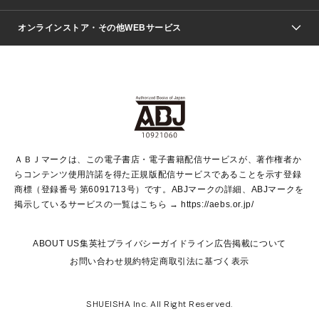
ジャンプSQ.
Seventeen
週刊ヤングジャンプ
オンラインストア・その他WEBサービス
文芸・文庫・総合
芸能・情報・スポーツ
少女マンガ
Vジャンプ
non-no Web
ヤングジャンプ定期購読デジタル
すばる
Myojo
オンラインストア
りぼん
学芸・ノンフィクション・新書
最強ジャンプ
女性マンガ
@BAILA
ヤンジャン＋
小説すばる
週プレNEWS
マーガレット
集英社OTOコンテンツ
集英社 学芸編集部
少年ジャンプ＋
その他WEBサービス
クッキー
ライトノベル・ノベライズ
MAQUIA ONLINE
となりのヤングジャンプ
集英社 文芸ステーション
週プレ グラジャパ！
別冊マーガレット
SHUEISHA MANGA-ART HERITAGE
集英社 ビジネス書
ゼブラック
ココハナ
SHUEISHA ADNAVI
SPUR.JP
集英社Webマガジン Cobalt
グランドジャンプ
web 集英社文庫
キッズ
web Sportiva
マンガMee
ジャンプキャラクターズストア
集英社新書
ジャンプルーキー！
月刊オフィスユー
ＡＢＪマークは、この電子書店・電子書籍配信サービスが、著作権者か
EDITOR'S LAB
LEE
集英社オレンジ文庫
ウルトラジャンプ
青春と読書
パラスポ＋！
らコンテンツ使用許諾を得た正規版配信サービスであることを示す登録
集英社みらい文庫
リマコミ＋
HAPPY PLUS STORE
集英社新書プラス
ジャンプTOON
商標（登録番号 第6091713号）です。ABJマークの詳細、ABJマークを
Marisol
シフォン文庫
アジア人物史
S-KIDS.LAND
マンガMeets
掲示しているサービスの一覧はこちら →
https://aebs.or.jp/
shueisha vox
よみタイ
S-MANGA
Web éclat
ダッシュエックス文庫
LEEマルシェ
kotoba
集英社ジャンプリミックス
ABOUT US
集英社プライバシーガイドライン
広告掲載について
T JAPAN:The New York Times Style Magazine
JUMP j BOOKS
お問い合わせ
規約
特定商取引法に基づく表示
SHOP Marisol
e!集英社
集英社コミック文庫
集英社女性誌ポータル
éclat premium
imidas
MEN'S NON-NO WEB
SHUEISHA Inc. All Right Reserved.
mirabella