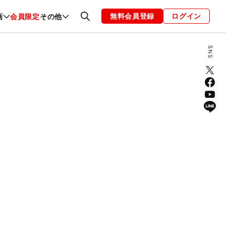
無料会員登録
ログイン
画
会員限定
その他
ファッション
恋愛・結婚
編集部
お知らせ