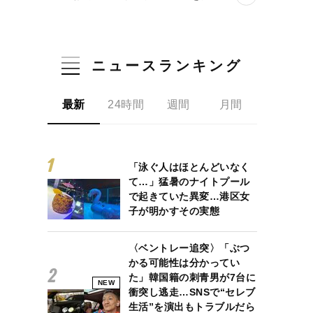
ニュースランキング
最新
24時間
週間
月間
「泳ぐ人はほとんどいなく
て…」猛暑のナイトプール
で起きていた異変…港区女
子が明かすその実態
〈ベントレー追突〉「ぶつ
かる可能性は分かってい
た」韓国籍の刺青男が7台に
NEW
衝突し逃走…SNSで“セレブ
生活”を演出もトラブルだら