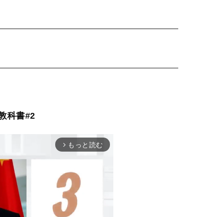
教科書#2
もっと読む
arrow_forward_ios