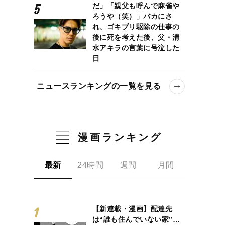
だ」「親父も呼んで麻雀や
ろうや（笑）」バカにさ
れ、ゴキブリ駆除の仕事の
後に死を考えた後、父・清
水アキラの言葉に号泣した
日
ニュースランキングの一覧を見る
漫画ランキング
最新
24時間
週間
月間
【新連載・漫画】配達先
は“誰も住んでいない家”…