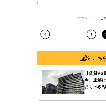
す。
こ
次のページ
1
こち
【賃貸VS
今、正解
おくべき“