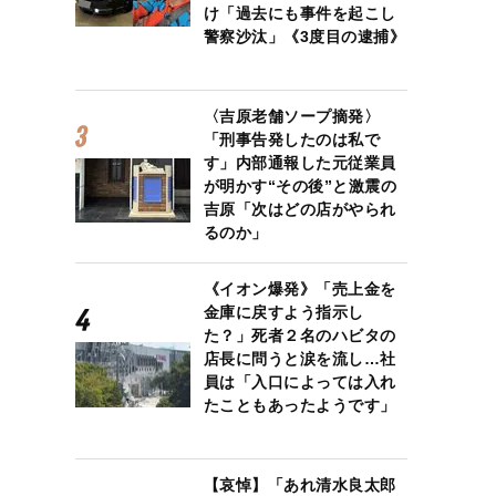
け「過去にも事件を起こし
警察沙汰」《3度目の逮捕》
〈吉原老舗ソープ摘発〉
「刑事告発したのは私で
す」内部通報した元従業員
が明かす“その後”と激震の
吉原「次はどの店がやられ
るのか」
《イオン爆発》「売上金を
金庫に戻すよう指示し
た？」死者２名のハビタの
店長に問うと涙を流し…社
員は「入口によっては入れ
たこともあったようです」
【哀悼】「あれ清水良太郎