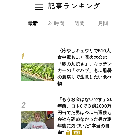
記事ランキング
最新
24時間
週間
月間
〈冷やしキュウリで510人
食中毒も…〉花火大会の
「豚の丸焼き」、キッチン
カーの「ケバブ」も…酷暑
の夏祭りで注意したい食べ
物
「もうお金はないです」20
年前、ロト6で３億2000万
円当てた男は今…当選後も
会社を辞めなかった男が定
年後に気づいた“本当の自
由”
有料