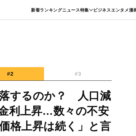
特集一覧を見る
漫画一覧を見る
新着
ランキング
ニュース
特集
ビジネス
エンタメ
漫
養・カルチャー
暮らし
スポーツ
ヘルスケア
美容
グルメ
#2
#3
落するのか？ 人口減
金利上昇…数々の不安
価格上昇は続く」と言