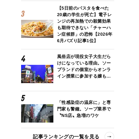
【5日前のパスタを食べた
20歳の学生が死亡】電子レ
ンジの再加熱での殺菌効果
も期待できない「チャーハ
ン症候群」の恐怖【2026年
6月バズり記事1位】
風俗店が現役女子大生だら
けになっている理由。ソー
プランドの個室からオンラ
イン授業に参加する嬢も…
「性感染症の温床に」と専
門家も警鐘。ソープ業界で
〝NS店〟急増のワケ
記事ランキングの一覧を見る