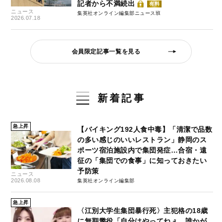
記者から不満続出
有料
ニュース
集英社オンライン編集部ニュース班
2026.07.18
会員限定記事一覧を見る
新着記事
急上昇
【バイキング192人食中毒】「清潔で品数
の多い感じのいいレストラン」静岡のス
ポーツ宿泊施設内で集団発症…合宿・遠
征の「集団での食事」に知っておきたい
予防策
ニュース
2026.08.08
集英社オンライン編集部
急上昇
〈江別大学生集団暴行死〉主犯格の18歳
に無期懲役「自分はやってねぇ。誰かが