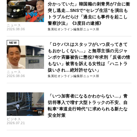
分かっていた」韓国籍の刺青男が7台に衝
突し逃走…SNSで“セレブ生活”を演出も
トラブルだらけ「過去にも事件を起こし
警察沙汰」《3度目の逮捕》
ニュース
2026.08.06
集英社オンライン編集部ニュース班
NEW
「ロケバスはスタッフがいつ戻ってきて
もおかしくない…」と無罪主張の元ジャ
ンポケ斉藤被告に懲役7年求刑「反省の情
もない」被害を訴える女性は「ハニトラ
扱いされ…絶対許せない」
ニュース
2026.08.06
集英社オンライン編集部ニュース班
「いつ加害者になるかわからない…」青
切符導入で増す大型トラックの不安、自
転車“車道走行時代”に求められる新たな
安全対策
ビジネス
2026.07.21