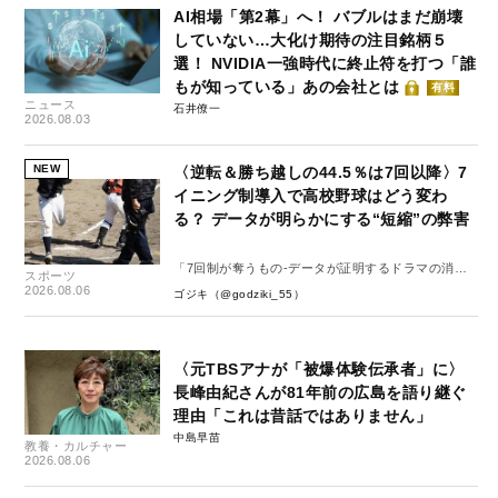
AI相場「第2幕」へ！ バブルはまだ崩壊
していない…大化け期待の注目銘柄５
選！ NVIDIA一強時代に終止符を打つ「誰
もが知っている」あの会社とは
有料
ニュース
石井僚一
2026.08.03
NEW
〈逆転＆勝ち越しの44.5％は7回以降〉7
イニング制導入で高校野球はどう変わ
る？ データが明らかにする“短縮”の弊害
「7回制が奪うもの-データが証明するドラマの消
スポーツ
失-」
2026.08.06
ゴジキ（@godziki_55）
〈元TBSアナが「被爆体験伝承者」に〉
長峰由紀さんが81年前の広島を語り継ぐ
理由「これは昔話ではありません」
中島早苗
教養・カルチャー
2026.08.06