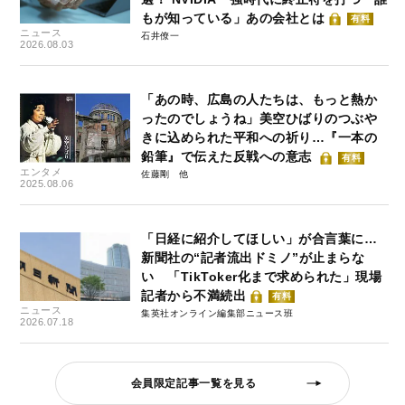
もが知っている」あの会社とは
有料
ニュース
石井僚一
2026.08.03
「あの時、広島の人たちは、もっと熱か
ったのでしょうね」美空ひばりのつぶや
きに込められた平和への祈り…『一本の
鉛筆』で伝えた反戦への意志
有料
エンタメ
佐藤剛
2025.08.06
「日経に紹介してほしい」が合言葉に…
新聞社の“記者流出ドミノ”が止まらな
い 「TikToker化まで求められた」現場
記者から不満続出
有料
ニュース
集英社オンライン編集部ニュース班
2026.07.18
会員限定記事一覧を見る