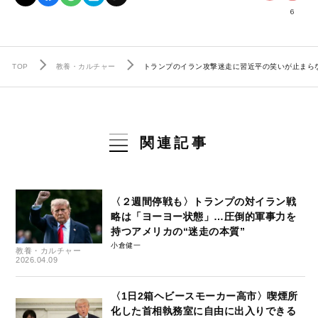
6
TOP
教養・カルチャー
トランプのイラン攻撃迷走に習近平の笑いが止まら
関連記事
〈２週間停戦も〉トランプの対イラン戦
略は「ヨーヨー状態」…圧倒的軍事力を
持つアメリカの“迷走の本質”
小倉健一
教養・カルチャー
2026.04.09
〈1日2箱ヘビースモーカー高市〉喫煙所
化した首相執務室に自由に出入りできる