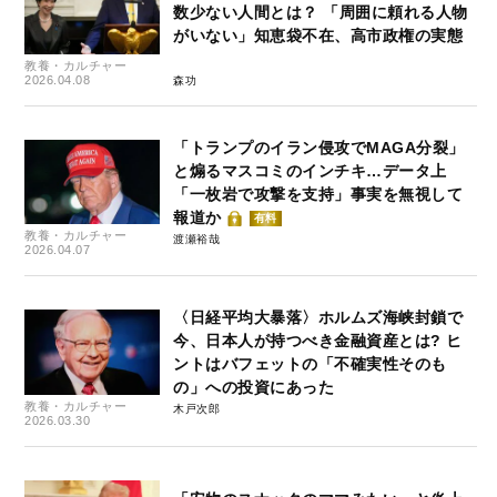
数少ない人間とは？ 「周囲に頼れる人物
がいない」知恵袋不在、高市政権の実態
教養・カルチャー
2026.04.08
森功
「トランプのイラン侵攻でMAGA分裂」
と煽るマスコミのインチキ…データ上
「一枚岩で攻撃を支持」事実を無視して
報道か
有料
教養・カルチャー
渡瀬裕哉
2026.04.07
〈日経平均大暴落〉ホルムズ海峡封鎖で
今、日本人が持つべき金融資産とは? ヒ
ントはバフェットの「不確実性そのも
の」への投資にあった
教養・カルチャー
木戸次郎
2026.03.30