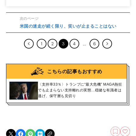
次のページ
米国の迷走が続く限り、笑いが止まることはない
1
2
3
4
6
こちらの記事もおすすめ
〈支持率33％〉トランプに“最大危機” MAGA熱狂
でも止まらない支持離れの実態…穏健な有識者は
逃げ、保守層も見切り