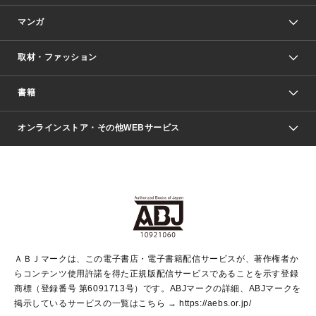
マンガ
取材・ファッション
少年マンガ
週刊少年ジャンプ
書籍
ファッション・美容
青年マンガ
ジャンプSQ.
Seventeen
週刊ヤングジャンプ
オンラインストア・その他WEBサービス
文芸・文庫・総合
芸能・情報・スポーツ
少女マンガ
Vジャンプ
non-no Web
ヤングジャンプ定期購読デジタル
すばる
Myojo
オンラインストア
りぼん
学芸・ノンフィクション・新書
最強ジャンプ
女性マンガ
@BAILA
ヤンジャン＋
小説すばる
週プレNEWS
マーガレット
集英社OTOコンテンツ
集英社 学芸編集部
少年ジャンプ＋
その他WEBサービス
クッキー
ライトノベル・ノベライズ
MAQUIA ONLINE
となりのヤングジャンプ
集英社 文芸ステーション
週プレ グラジャパ！
別冊マーガレット
SHUEISHA MANGA-ART HERITAGE
集英社 ビジネス書
ゼブラック
ココハナ
SHUEISHA ADNAVI
SPUR.JP
集英社Webマガジン Cobalt
グランドジャンプ
web 集英社文庫
キッズ
web Sportiva
マンガMee
ジャンプキャラクターズストア
集英社新書
ジャンプルーキー！
月刊オフィスユー
ＡＢＪマークは、この電子書店・電子書籍配信サービスが、著作権者か
EDITOR'S LAB
LEE
集英社オレンジ文庫
ウルトラジャンプ
青春と読書
パラスポ＋！
らコンテンツ使用許諾を得た正規版配信サービスであることを示す登録
集英社みらい文庫
リマコミ＋
HAPPY PLUS STORE
集英社新書プラス
ジャンプTOON
商標（登録番号 第6091713号）です。ABJマークの詳細、ABJマークを
Marisol
シフォン文庫
アジア人物史
S-KIDS.LAND
マンガMeets
掲示しているサービスの一覧はこちら →
https://aebs.or.jp/
shueisha vox
よみタイ
S-MANGA