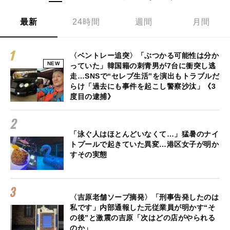
最新
24時間
週間
月間
〈ベントレー追突〉「ぶつかる可能性は分か
NEW
っていた」韓国籍の刺青男が7台に衝突し逃
走…SNSで“セレブ生活”を演出もトラブルだ
らけ「過去にも事件を起こし警察沙汰」《3
度目の逮捕》
「泳ぐ人はほとんどいなくて…」猛暑のナイ
トプールで起きていた異変…港区女子が明か
すその実態
〈吉原老舗ソープ摘発〉「刑事告発したのは
私です」内部通報した元従業員が明かす“そ
の後”と激震の吉原「次はどの店がやられる
のか」