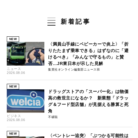
新着記事
NEW
〈満員山手線にベビーカーで炎上〉「折
りたたまず乗車できる」はずなのに「避
けるべき」「みんなで守るもの」と賛
否…JR東日本が示した見解
ニュース
集英社オンライン編集部ニュース班
2026.08.06
NEW
ドラッグストアの「スーパー化」は物価
高の救世主になるか？ 新業態「ドラッ
グ＆フード型店舗」が見据える勝算と死
角
ビジネス
不破聡
2026.08.06
NEW
〈ベントレー追突〉「ぶつかる可能性は