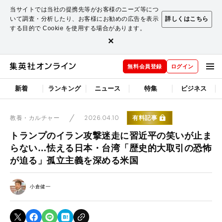
当サイトでは当社の提携先等がお客様のニーズ等につ
いて調査・分析したり、お客様にお勧めの広告を表示
詳しくはこちら
する目的で Cookie を使用する場合があります。
×
無料会員登録
ログイン
新着
ランキング
ニュース
特集
ビジネス
2026.04.10
有料記事
教養・カルチャー
トランプのイラン攻撃迷走に習近平の笑いが止ま
らない…怯える日本・台湾「歴史的大取引の恐怖
が迫る」孤立主義を深める米国
小倉健一