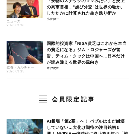
「安物のスナックのママみたい」と炎上
の高市首相…“媚び外交”は世界の恥か、
したたかに計算された生き残り術か
小倉健一
ニュース
2026.03.26
国際的投資家「NISA貧乏はこれから本当
の貧乏になる」ジム・ロジャーズが警
告、ティム・クックは中国へ…日本だけ
が読み違える世界の風向き
教養・カルチャー
木戸次郎
2026.03.25
会員限定記事
AI相場「第2幕」へ！ バブルはまだ崩壊
していない…大化け期待の注目銘柄５
選！ NVIDIA一強時代に終止符を打つ「誰