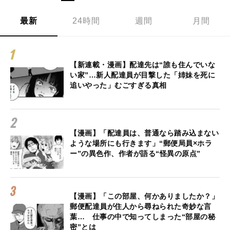
最新
24時間
週間
月間
【新連載・漫画】配達先は“誰も住んでいな
い家”…新人配達員が目撃した「姉妹を死に
追いやった」むごすぎる真相
【漫画】「配達員は、普通なら踏み込まない
ような場所にも行きます」“郵便局員×ホラ
ー”の異色作、作者が語る“怪異の原点”
【漫画】「この部屋、何かありましたか？」
郵便配達員が住人から尋ねられた奇妙な言
葉… 仕事の中で知ってしまった“部屋の秘
密”とは