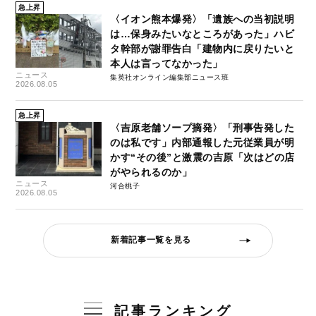
急上昇
〈イオン熊本爆発〉「遺族への当初説明
は…保身みたいなところがあった」ハビ
タ幹部が謝罪告白「建物内に戻りたいと
本人は言ってなかった」
ニュース
集英社オンライン編集部ニュース班
2026.08.05
急上昇
〈吉原老舗ソープ摘発〉「刑事告発した
のは私です」内部通報した元従業員が明
かす“その後”と激震の吉原「次はどの店
がやられるのか」
ニュース
河合桃子
2026.08.05
新着記事一覧を見る
記事ランキング