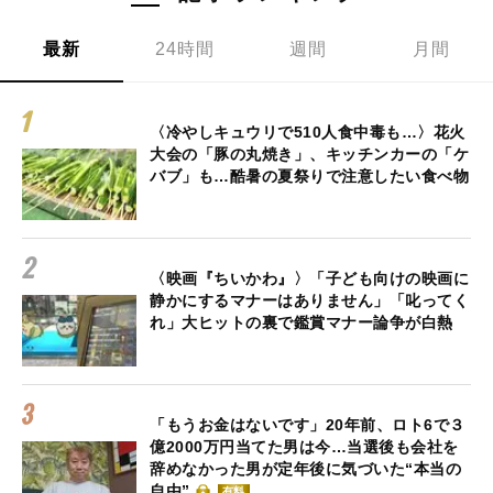
最新
24時間
週間
月間
〈冷やしキュウリで510人食中毒も…〉花火
大会の「豚の丸焼き」、キッチンカーの「ケ
バブ」も…酷暑の夏祭りで注意したい食べ物
〈映画『ちいかわ』〉「子ども向けの映画に
静かにするマナーはありません」「叱ってく
れ」大ヒットの裏で鑑賞マナー論争が白熱
「もうお金はないです」20年前、ロト6で３
億2000万円当てた男は今…当選後も会社を
辞めなかった男が定年後に気づいた“本当の
自由”
有料