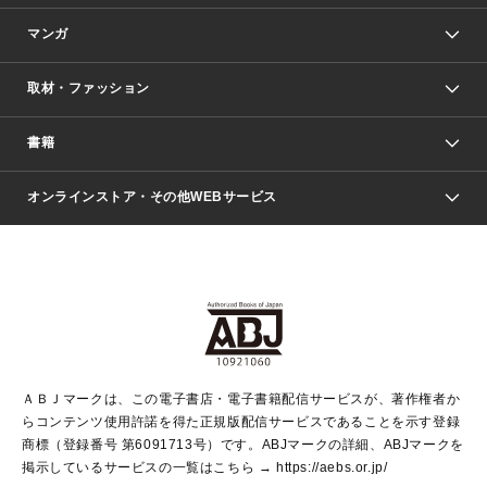
マンガ
取材・ファッション
少年マンガ
週刊少年ジャンプ
書籍
ファッション・美容
青年マンガ
ジャンプSQ.
Seventeen
週刊ヤングジャンプ
オンラインストア・その他WEBサービス
文芸・文庫・総合
芸能・情報・スポーツ
少女マンガ
Vジャンプ
non-no Web
ヤングジャンプ定期購読デジタル
すばる
Myojo
オンラインストア
りぼん
学芸・ノンフィクション・新書
最強ジャンプ
女性マンガ
@BAILA
ヤンジャン＋
小説すばる
週プレNEWS
マーガレット
集英社OTOコンテンツ
集英社 学芸編集部
少年ジャンプ＋
その他WEBサービス
クッキー
ライトノベル・ノベライズ
MAQUIA ONLINE
となりのヤングジャンプ
集英社 文芸ステーション
週プレ グラジャパ！
別冊マーガレット
SHUEISHA MANGA-ART HERITAGE
集英社 ビジネス書
ゼブラック
ココハナ
SHUEISHA ADNAVI
SPUR.JP
集英社Webマガジン Cobalt
グランドジャンプ
web 集英社文庫
キッズ
web Sportiva
マンガMee
ジャンプキャラクターズストア
集英社新書
ジャンプルーキー！
月刊オフィスユー
ＡＢＪマークは、この電子書店・電子書籍配信サービスが、著作権者か
EDITOR'S LAB
LEE
集英社オレンジ文庫
ウルトラジャンプ
青春と読書
パラスポ＋！
らコンテンツ使用許諾を得た正規版配信サービスであることを示す登録
集英社みらい文庫
リマコミ＋
HAPPY PLUS STORE
集英社新書プラス
ジャンプTOON
商標（登録番号 第6091713号）です。ABJマークの詳細、ABJマークを
Marisol
シフォン文庫
アジア人物史
S-KIDS.LAND
マンガMeets
掲示しているサービスの一覧はこちら →
https://aebs.or.jp/
shueisha vox
よみタイ
S-MANGA