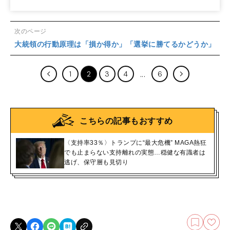
次のページ
大統領の行動原理は「損か得か」「選挙に勝てるかどうか」
1
2
3
4
6
こちらの記事もおすすめ
〈支持率33％〉トランプに“最大危機” MAGA熱狂
でも止まらない支持離れの実態…穏健な有識者は
逃げ、保守層も見切り