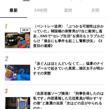
最新
24時間
週間
月間
〈ベントレー追突〉「ぶつかる可能性は分か
NEW
っていた」韓国籍の刺青男が7台に衝突し逃
走…SNSで“セレブ生活”を演出もトラブルだ
らけ「過去にも事件を起こし警察沙汰」《3
度目の逮捕》
「泳ぐ人はほとんどいなくて…」猛暑のナイ
トプールで起きていた異変…港区女子が明か
すその実態
〈吉原老舗ソープ摘発〉「刑事告発したのは
私です」内部通報した元従業員が明かす“そ
の後”と激震の吉原「次はどの店がやられる
のか」