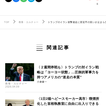
6
TOP
教養・カルチャー
トランプのイラン攻撃迷走に習近平の笑いが止まら
関連記事
〈２週間停戦も〉トランプの対イラン戦
略は「ヨーヨー状態」…圧倒的軍事力を
持つアメリカの“迷走の本質”
小倉健一
教養・カルチャー
2026.04.09
〈1日2箱ヘビースモーカー高市〉喫煙所
化した首相執務室に自由に出入りできる