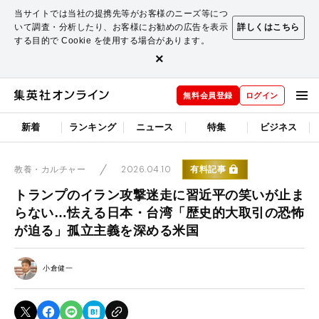
当サイトでは当社の提携先等がお客様のニーズ等につ
いて調査・分析したり、お客様にお勧めの広告を表示
詳しくはこちら
する目的で Cookie を使用する場合があります。
×
無料会員登録
ログイン
新着
ランキング
ニュース
特集
ビジネス
2026.04.10
有料記事
教養・カルチャー
トランプのイラン攻撃迷走に習近平の笑いが止ま
らない…怯える日本・台湾「歴史的大取引の恐怖
が迫る」孤立主義を深める米国
小倉健一