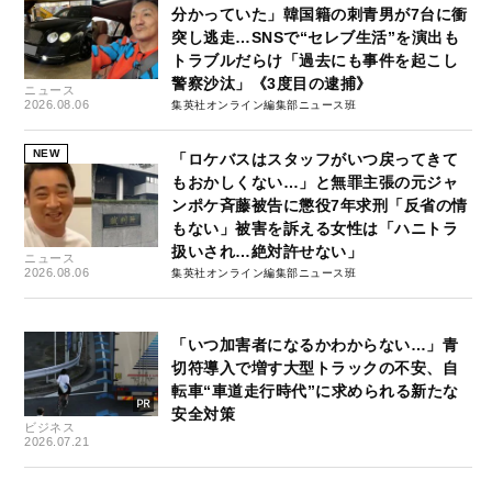
分かっていた」韓国籍の刺青男が7台に衝
突し逃走…SNSで“セレブ生活”を演出も
トラブルだらけ「過去にも事件を起こし
警察沙汰」《3度目の逮捕》
ニュース
2026.08.06
集英社オンライン編集部ニュース班
NEW
「ロケバスはスタッフがいつ戻ってきて
もおかしくない…」と無罪主張の元ジャ
ンポケ斉藤被告に懲役7年求刑「反省の情
もない」被害を訴える女性は「ハニトラ
扱いされ…絶対許せない」
ニュース
2026.08.06
集英社オンライン編集部ニュース班
「いつ加害者になるかわからない…」青
切符導入で増す大型トラックの不安、自
転車“車道走行時代”に求められる新たな
安全対策
ビジネス
2026.07.21