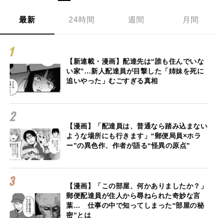
最新
24時間
週間
月間
【新連載・漫画】配達先は“誰も住んでいな
い家”…新人配達員が目撃した「姉妹を死に
追いやった」むごすぎる真相
【漫画】「配達員は、普通なら踏み込まない
ような場所にも行きます」“郵便局員×ホラ
ー”の異色作、作者が語る“怪異の原点”
【漫画】「この部屋、何かありましたか？」
郵便配達員が住人から尋ねられた奇妙な言
葉… 仕事の中で知ってしまった“部屋の秘
密”とは