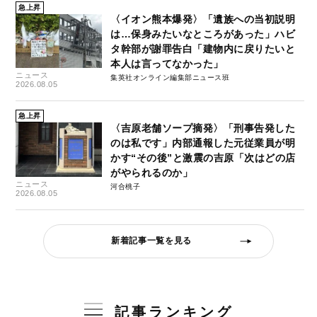
急上昇
〈イオン熊本爆発〉「遺族への当初説明
は…保身みたいなところがあった」ハビ
タ幹部が謝罪告白「建物内に戻りたいと
本人は言ってなかった」
ニュース
集英社オンライン編集部ニュース班
2026.08.05
急上昇
〈吉原老舗ソープ摘発〉「刑事告発した
のは私です」内部通報した元従業員が明
かす“その後”と激震の吉原「次はどの店
がやられるのか」
ニュース
河合桃子
2026.08.05
新着記事一覧を見る
記事ランキング