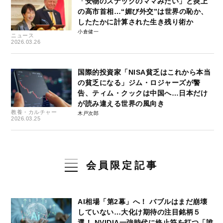
「安物のスナックのママみたい」と炎上
の高市首相…“媚び外交”は世界の恥か、
したたかに計算された生き残り術か
小倉健一
ニュース
2026.03.26
国際的投資家「NISA貧乏はこれから本当
の貧乏になる」ジム・ロジャーズが警
告、ティム・クックは中国へ…日本だけ
が読み違える世界の風向き
教養・カルチャー
木戸次郎
2026.03.25
会員限定記事
AI相場「第2幕」へ！ バブルはまだ崩壊
していない…大化け期待の注目銘柄５
選！ NVIDIA一強時代に終止符を打つ「誰