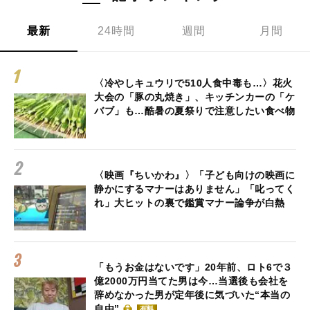
最新
24時間
週間
月間
〈冷やしキュウリで510人食中毒も…〉花火
大会の「豚の丸焼き」、キッチンカーの「ケ
バブ」も…酷暑の夏祭りで注意したい食べ物
〈映画『ちいかわ』〉「子ども向けの映画に
静かにするマナーはありません」「叱ってく
れ」大ヒットの裏で鑑賞マナー論争が白熱
「もうお金はないです」20年前、ロト6で３
億2000万円当てた男は今…当選後も会社を
辞めなかった男が定年後に気づいた“本当の
自由”
有料