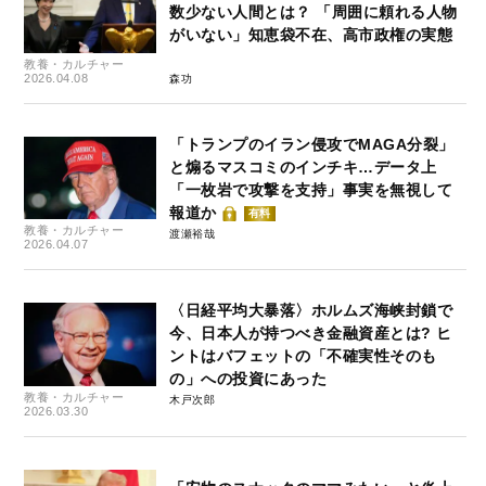
数少ない人間とは？ 「周囲に頼れる人物
がいない」知恵袋不在、高市政権の実態
教養・カルチャー
2026.04.08
森功
「トランプのイラン侵攻でMAGA分裂」
と煽るマスコミのインチキ…データ上
「一枚岩で攻撃を支持」事実を無視して
報道か
有料
教養・カルチャー
渡瀬裕哉
2026.04.07
〈日経平均大暴落〉ホルムズ海峡封鎖で
今、日本人が持つべき金融資産とは? ヒ
ントはバフェットの「不確実性そのも
の」への投資にあった
教養・カルチャー
木戸次郎
2026.03.30