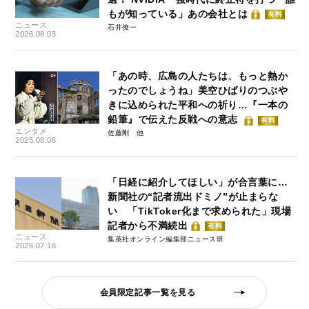
もが知っている」あの会社とは
有料
ニュース
石井僚一
2026.08.03
「あの時、広島の人たちは、もっと熱か
ったのでしょうね」美空ひばりのつぶや
きに込められた平和への祈り…『一本の
鉛筆』で伝えた反戦への意志
有料
エンタメ
佐藤剛
2025.08.06
「日経に紹介してほしい」が合言葉に…
新聞社の“記者流出ドミノ”が止まらな
い 「TikToker化まで求められた」現場
記者から不満続出
有料
ニュース
集英社オンライン編集部ニュース班
2026.07.18
会員限定記事一覧を見る