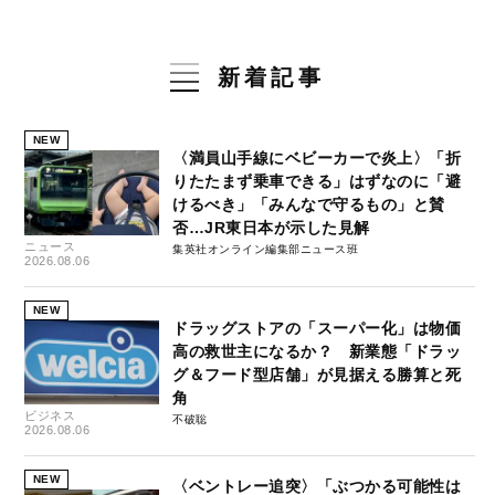
新着記事
NEW
〈満員山手線にベビーカーで炎上〉「折
りたたまず乗車できる」はずなのに「避
けるべき」「みんなで守るもの」と賛
否…JR東日本が示した見解
ニュース
集英社オンライン編集部ニュース班
2026.08.06
NEW
ドラッグストアの「スーパー化」は物価
高の救世主になるか？ 新業態「ドラッ
グ＆フード型店舗」が見据える勝算と死
角
ビジネス
不破聡
2026.08.06
NEW
〈ベントレー追突〉「ぶつかる可能性は