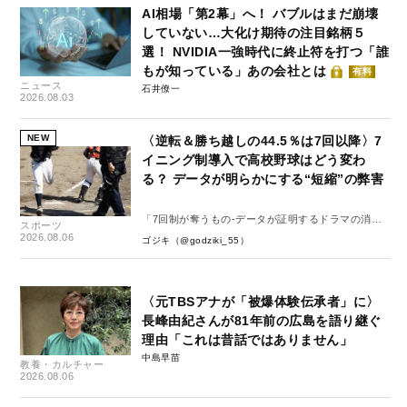
AI相場「第2幕」へ！ バブルはまだ崩壊
していない…大化け期待の注目銘柄５
選！ NVIDIA一強時代に終止符を打つ「誰
もが知っている」あの会社とは
有料
ニュース
石井僚一
2026.08.03
NEW
〈逆転＆勝ち越しの44.5％は7回以降〉7
イニング制導入で高校野球はどう変わ
る？ データが明らかにする“短縮”の弊害
「7回制が奪うもの-データが証明するドラマの消
スポーツ
失-」
2026.08.06
ゴジキ（@godziki_55）
〈元TBSアナが「被爆体験伝承者」に〉
長峰由紀さんが81年前の広島を語り継ぐ
理由「これは昔話ではありません」
中島早苗
教養・カルチャー
2026.08.06