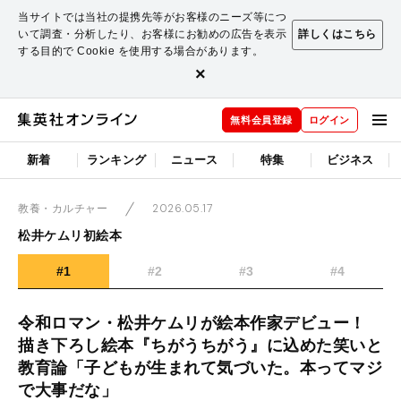
当サイトでは当社の提携先等がお客様のニーズ等につ
いて調査・分析したり、お客様にお勧めの広告を表示
詳しくはこちら
する目的で Cookie を使用する場合があります。
×
無料会員登録
ログイン
新着
ランキング
ニュース
特集
ビジネス
2026.05.17
教養・カルチャー
松井ケムリ初絵本
#1
#2
#3
#4
令和ロマン・松井ケムリが絵本作家デビュー！
描き下ろし絵本『ちがうちがう』に込めた笑いと
教育論「子どもが生まれて気づいた。本ってマジ
で大事だな」