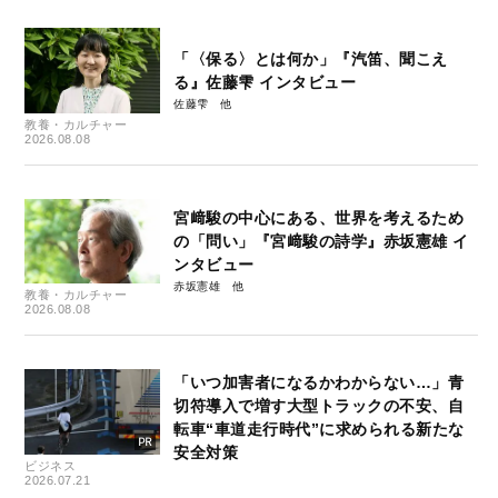
「〈保る〉とは何か」『汽笛、聞こえ
る』佐藤雫 インタビュー
佐藤雫
教養・カルチャー
2026.08.08
宮﨑駿の中心にある、世界を考えるため
の「問い」『宮﨑駿の詩学』赤坂憲雄 イ
ンタビュー
赤坂憲雄
教養・カルチャー
2026.08.08
「いつ加害者になるかわからない…」青
切符導入で増す大型トラックの不安、自
転車“車道走行時代”に求められる新たな
安全対策
ビジネス
2026.07.21