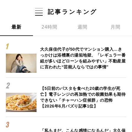
記事ランキング
最新
24時間
週間
月間
大久保佳代子が50代でマンション購入…き
っかけは浴槽裏の湯垢地獄、「レギュラー番
組が多いほどローンを組みやすい」不動産屋
に言われた“芸能人ならではの事情”
【5日前のパスタを食べた20歳の学生が死
亡】電子レンジの再加熱での殺菌効果も期待
できない「チャーハン症候群」の恐怖
【2026年6月バズり記事1位】
「私もまだ、こんな感情になるんだ」大久保