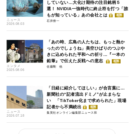
していない…大化け期待の注目銘柄５
選！ NVIDIA一強時代に終止符を打つ「誰
もが知っている」あの会社とは
有料
ニュース
石井僚一
2026.08.03
「あの時、広島の人たちは、もっと熱か
ったのでしょうね」美空ひばりのつぶや
きに込められた平和への祈り…『一本の
鉛筆』で伝えた反戦への意志
有料
エンタメ
佐藤剛
2025.08.06
「日経に紹介してほしい」が合言葉に…
新聞社の“記者流出ドミノ”が止まらな
い 「TikToker化まで求められた」現場
記者から不満続出
有料
ニュース
集英社オンライン編集部ニュース班
2026.07.18