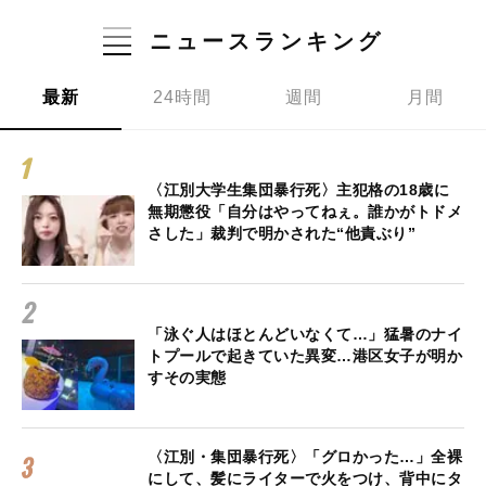
ニュースランキング
最新
24時間
週間
月間
〈江別大学生集団暴行死〉主犯格の18歳に
無期懲役「自分はやってねぇ。誰かがトドメ
さした」裁判で明かされた“他責ぶり”
「泳ぐ人はほとんどいなくて…」猛暑のナイ
トプールで起きていた異変…港区女子が明か
すその実態
〈江別・集団暴行死〉「グロかった…」全裸
にして、髪にライターで火をつけ、背中にタ