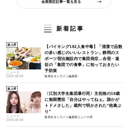
会員限定記事一覧を見る
新着記事
急上昇
【バイキング192人食中毒】「清潔で品数
の多い感じのいいレストラン」静岡のス
ポーツ宿泊施設内で集団発症…合宿・遠
征の「集団での食事」に知っておきたい
予防策
ニュース
2026.08.08
集英社オンライン編集部
急上昇
〈江別大学生集団暴行死〉主犯格の18歳
に無期懲役「自分はやってねぇ。誰かが
トドメさした」裁判で明かされた“他責ぶ
り”
ニュース
集英社オンライン編集部ニュース班
2026.08.08