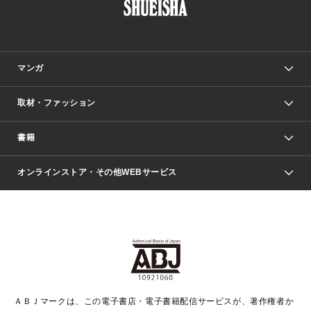
マンガ
取材・ファッション
少年マンガ
週刊少年ジャンプ
書籍
ファッション・美容
青年マンガ
ジャンプSQ.
Seventeen
週刊ヤングジャンプ
オンラインストア・その他WEBサービス
文芸・文庫・総合
芸能・情報・スポーツ
少女マンガ
Vジャンプ
non-no Web
ヤングジャンプ定期購読デジタル
すばる
Myojo
オンラインストア
りぼん
学芸・ノンフィクション・新書
最強ジャンプ
女性マンガ
@BAILA
ヤンジャン＋
小説すばる
週プレNEWS
マーガレット
集英社OTOコンテンツ
集英社 学芸編集部
少年ジャンプ＋
その他WEBサービス
クッキー
ライトノベル・ノベライズ
MAQUIA ONLINE
となりのヤングジャンプ
集英社 文芸ステーション
週プレ グラジャパ！
別冊マーガレット
SHUEISHA MANGA-ART HERITAGE
集英社 ビジネス書
ゼブラック
ココハナ
SHUEISHA ADNAVI
SPUR.JP
集英社Webマガジン Cobalt
グランドジャンプ
web 集英社文庫
キッズ
web Sportiva
マンガMee
ジャンプキャラクターズストア
集英社新書
ジャンプルーキー！
月刊オフィスユー
ＡＢＪマークは、この電子書店・電子書籍配信サービスが、著作権者か
EDITOR'S LAB
LEE
集英社オレンジ文庫
ウルトラジャンプ