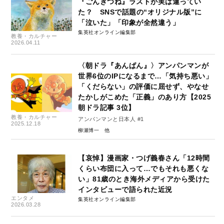
『ごんぎつね』ラストが実は違ってい
た？ SNSで話題の“オリジナル版”に
「泣いた」「印象が全然違う」
集英社オンライン編集部
教養・カルチャー
2026.04.11
〈朝ドラ『あんぱん』〉アンパンマンが
世界6位のIPになるまで…「気持ち悪い」
「くだらない」の評価に屈せず、やなせ
たかしがこめた「正義」のあり方【2025
朝ドラ記事 3位】
教養・カルチャー
アンパンマンと日本人 #1
2025.12.18
柳瀬博一
【哀悼】漫画家・つげ義春さん「12時間
くらい布団に入って…でもそれも悪くな
い」81歳のとき海外メディアから受けた
インタビューで語られた近況
エンタメ
集英社オンライン編集部
2026.03.28