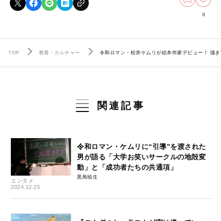
9
TOP
教養・カルチャー
令和ロマン・松井ケムリが絵本作家デビュー！ 描
関連記事
令和ロマン・ケムリに“引導”を渡された
男が語る「大学お笑いサークルの地殻変
動」と「成功者たちの共通項」
黒島暁生
エンタメ
2024.12.25