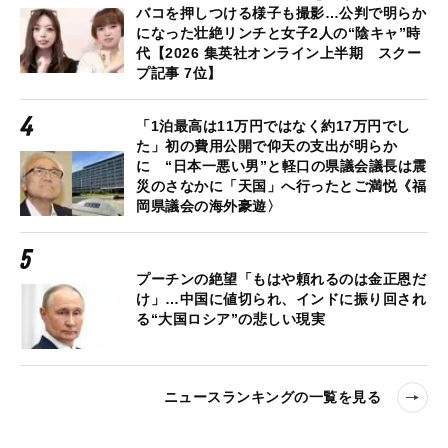
バコを押しつける様子も撮影…公判で明らか
になった壮絶リンチと女子2人の“陰キャ”時
代【2026 集英社オンライン上半期 スクー
プ記事 7位】
「1泊最高は11万円ではなく約17万円でし
た」初の費用公開で仰天の支出が明らか
に “日本一悪い男”と軽口の県議会議長は震
災のさなかに「天国」へ行ったとご満悦《福
岡県議会の海外豪遊〉
プーチンの絶望「もはや頼れるのは金正恩だ
け」…中国に値切られ、インドに振り回され
る“大国ロシア”の悲しい現実
ニュースランキングの一覧を見る