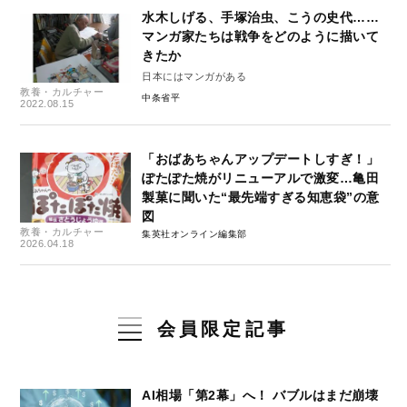
水木しげる、手塚治虫、こうの史代……
マンガ家たちは戦争をどのように描いて
きたか
日本にはマンガがある
教養・カルチャー
中条省平
2022.08.15
「おばあちゃんアップデートしすぎ！」
ぽたぽた焼がリニューアルで激変…亀田
製菓に聞いた“最先端すぎる知恵袋”の意
図
教養・カルチャー
集英社オンライン編集部
2026.04.18
会員限定記事
AI相場「第2幕」へ！ バブルはまだ崩壊