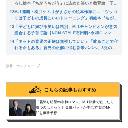
ろし絵本『ちがうちがう』に込めた笑いと教育論「子ど
もが生まれて気づいた。本ってマジで大事だな」
#2
M-1連覇・松井ケムリがまさかの絵本作家に…「ツッコ
ミは子どもの成長にいいトレーニング」初絵本『ちがう
ちがう』に込めた“子どもが笑うボケ”とは
#3
「子どもに媚びる笑いは格別」M-1チャンピオンが意気
投合する子育て論【NON STYLE石田明×令和ロマン 松
井ケムリ】
#4
「ネットの育児の正解は無視していい」「叱ることで守
れる命もある」育児の正解に悩む新米パパへ、3児の父
が伝えたこと【NON STYLE石田明×令和ロマン 松井ケ
ムリ】
教養・カルチャー
こちらの記事もおすすめ
「霜降り明星vs令和ロマン」M-1決勝で戦ったら
勝つのはどっち？ 金属バットが本気で“幻のM-
1”を優勝予想