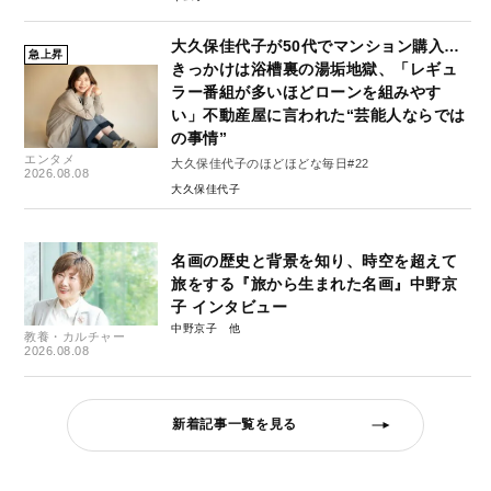
大久保佳代子が50代でマンション購入…
急上昇
きっかけは浴槽裏の湯垢地獄、「レギュ
ラー番組が多いほどローンを組みやす
い」不動産屋に言われた“芸能人ならでは
の事情”
エンタメ
大久保佳代子のほどほどな毎日#22
2026.08.08
大久保佳代子
名画の歴史と背景を知り、時空を超えて
旅をする『旅から生まれた名画』中野京
子 インタビュー
中野京子
教養・カルチャー
2026.08.08
新着記事一覧を見る