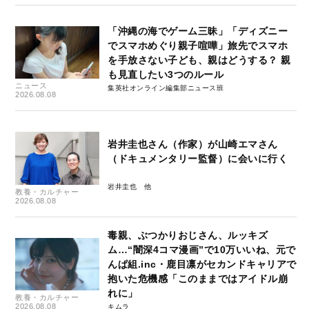
「沖縄の海でゲーム三昧」「ディズニー
でスマホめぐり親子喧嘩」旅先でスマホ
を手放さない子ども、親はどうする？ 親
も見直したい3つのルール
ニュース
集英社オンライン編集部ニュース班
2026.08.08
岩井圭也さん（作家）が山崎エマさん
（ドキュメンタリー監督）に会いに行く
岩井圭也
教養・カルチャー
2026.08.08
毒親、ぶつかりおじさん、ルッキズ
ム…“闇深4コマ漫画”で10万いいね、元で
んぱ組.inc・鹿目凛がセカンドキャリアで
抱いた危機感「このままではアイドル崩
れに」
教養・カルチャー
2026.08.08
キムラ