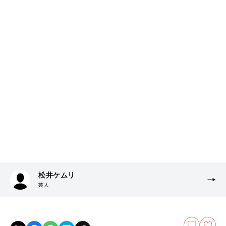
松井ケムリ
芸人