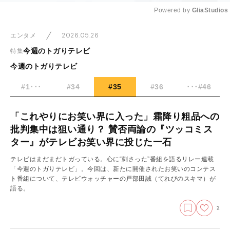
Powered by 
GliaStudios
Mute
2026.05.26
エンタメ
今週のトガりテレビ
特集
今週のトガりテレビ
#1･･･
#34
#35
#36
･･･#46
「これやりにお笑い界に入った」霜降り粗品への
批判集中は狙い通り？ 賛否両論の『ツッコミス
ター』がテレビお笑い界に投じた一石
テレビはまだまだトガっている。心に“刺さった”番組を語るリレー連載
「今週のトガりテレビ」。今回は、新たに開催されたお笑いのコンテス
ト番組について、テレビウォッチャーの戸部田誠（てれびのスキマ）が
語る。
2