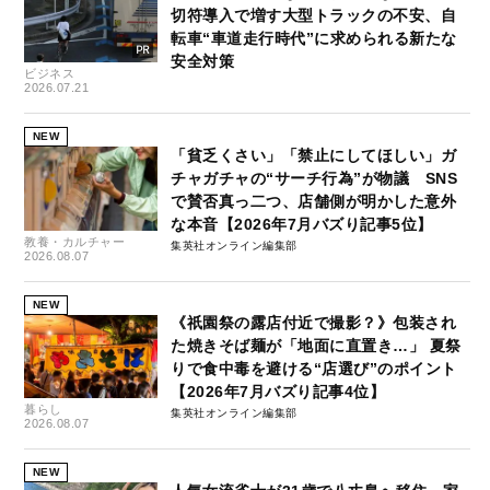
切符導入で増す大型トラックの不安、自
転車“車道走行時代”に求められる新たな
安全対策
ビジネス
2026.07.21
NEW
「貧乏くさい」「禁止にしてほしい」ガ
チャガチャの“サーチ行為”が物議 SNS
で賛否真っ二つ、店舗側が明かした意外
な本音【2026年7月バズり記事5位】
教養・カルチャー
集英社オンライン編集部
2026.08.07
NEW
《祇園祭の露店付近で撮影？》包装され
た焼きそば麺が「地面に直置き…」 夏祭
りで食中毒を避ける“店選び”のポイント
【2026年7月バズり記事4位】
暮らし
集英社オンライン編集部
2026.08.07
NEW