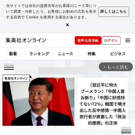
当サイトでは当社の提携先等がお客様のニーズ等につ
いて調査・分析したり、お客様にお勧めの広告を表示
詳しくはこちら
する目的で Cookie を使用する場合があります。
×
無料会員登録
ログイン
新着
ランキング
ニュース
特集
ビジネス
もっと読む
arrow_forward_ios