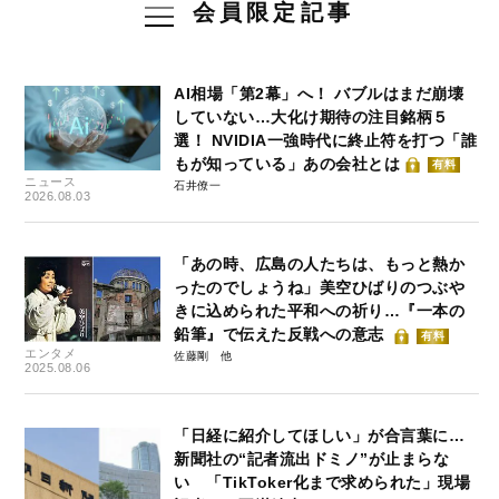
会員限定記事
AI相場「第2幕」へ！ バブルはまだ崩壊
していない…大化け期待の注目銘柄５
選！ NVIDIA一強時代に終止符を打つ「誰
もが知っている」あの会社とは
有料
ニュース
石井僚一
2026.08.03
「あの時、広島の人たちは、もっと熱か
ったのでしょうね」美空ひばりのつぶや
きに込められた平和への祈り…『一本の
鉛筆』で伝えた反戦への意志
有料
エンタメ
佐藤剛
2025.08.06
「日経に紹介してほしい」が合言葉に…
新聞社の“記者流出ドミノ”が止まらな
い 「TikToker化まで求められた」現場