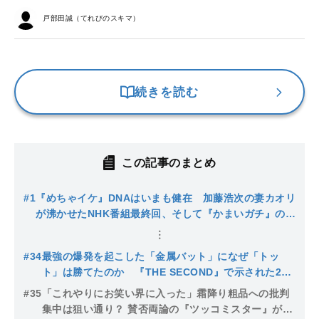
戸部田誠（てれびのスキマ）
続きを読む
この記事のまとめ
#1
『めちゃイケ』DNAはいまも健在 加藤浩次の妻カオリ
が沸かせたNHK番組最終回、そして『かまいガチ』のカ
オス企画
#34
最強の爆発を起こした「金属バット」になぜ「トッ
ト」は勝てたのか 『THE SECOND』で示された2つ
の正解
#35
「これやりにお笑い界に入った」霜降り粗品への批判
集中は狙い通り？ 賛否両論の『ツッコミスター』がテ