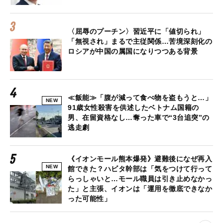
〈屈辱のプーチン〉習近平に「値切られ」
「無視され」まるで主従関係…苦境深刻化の
ロシアが中国の属国になりつつある背景
≪飯能≫「腹が減って食べ物を盗もうと…」
NEW
91歳女性殺害を供述したベトナム国籍の
男、在留資格なし…奪った車で“3台追突”の
逃走劇
《イオンモール熊本爆発》避難後になぜ再入
NEW
館できた？ハビタ幹部は「気をつけて行って
らっしゃいと…モール職員は引き止めなかっ
た」と主張、イオンは「運用を徹底できなか
った可能性」