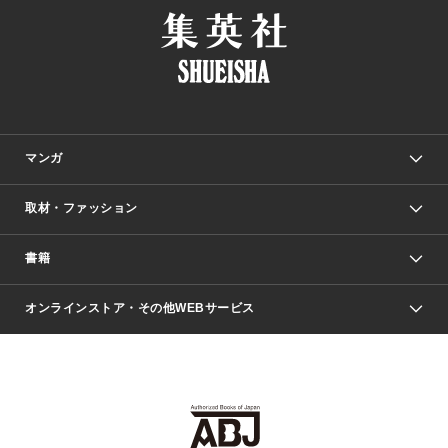
マンガ
取材・ファッション
少年マンガ
週刊少年ジャンプ
書籍
ファッション・美容
青年マンガ
ジャンプSQ.
Seventeen
週刊ヤングジャンプ
オンラインストア・その他WEBサービス
文芸・文庫・総合
芸能・情報・スポーツ
少女マンガ
Vジャンプ
non-no Web
ヤングジャンプ定期購読デジタル
すばる
Myojo
オンラインストア
りぼん
学芸・ノンフィクション・新書
最強ジャンプ
女性マンガ
@BAILA
ヤンジャン＋
小説すばる
週プレNEWS
マーガレット
集英社OTOコンテンツ
集英社 学芸編集部
少年ジャンプ＋
その他WEBサービス
クッキー
ライトノベル・ノベライズ
MAQUIA ONLINE
となりのヤングジャンプ
集英社 文芸ステーション
週プレ グラジャパ！
別冊マーガレット
SHUEISHA MANGA-ART HERITAGE
集英社 ビジネス書