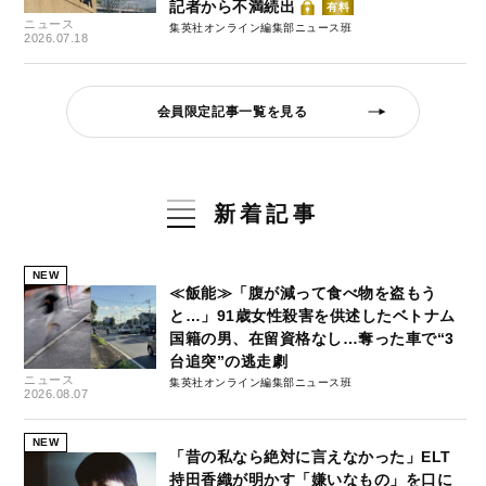
記者から不満続出
有料
ニュース
集英社オンライン編集部ニュース班
2026.07.18
会員限定記事一覧を見る
新着記事
NEW
≪飯能≫「腹が減って食べ物を盗もう
と…」91歳女性殺害を供述したベトナム
国籍の男、在留資格なし…奪った車で“3
台追突”の逃走劇
ニュース
集英社オンライン編集部ニュース班
2026.08.07
NEW
「昔の私なら絶対に言えなかった」ELT
持田香織が明かす「嫌いなもの」を口に