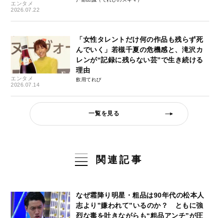
エンタメ
2026.07.22
「女性タレントだけ何の作品も残らず死
んでいく」若槻千夏の危機感と、滝沢カ
レンが“記録に残らない芸”で生き続ける
理由
エンタメ
飲用てれび
2026.07.14
一覧を見る
関連記事
なぜ霜降り明星・粗品は90年代の松本人
志より”嫌われて”いるのか？ ともに強
烈な毒を吐きながらも“粗品アンチ”が圧