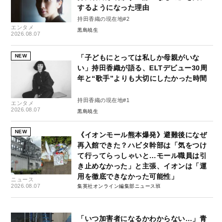
するようになった理由
持田香織の現在地#2
エンタメ
黒島暁生
2026.08.07
NEW
「子どもにとっては私しか母親がいな
い」持田香織が語る、ELTデビュー30周
年と“歌手”よりも大切にしたかった時間
持田香織の現在地#1
エンタメ
2026.08.07
黒島暁生
NEW
《イオンモール熊本爆発》避難後になぜ
再入館できた？ハビタ幹部は「気をつけ
て行ってらっしゃいと…モール職員は引
き止めなかった」と主張、イオンは「運
用を徹底できなかった可能性」
ニュース
2026.08.07
集英社オンライン編集部ニュース班
「いつ加害者になるかわからない…」青