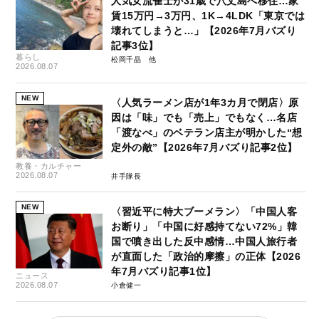
人気女流雀士が31歳で八丈島へ移住…家
賃15万円→3万円、1K→4LDK「東京では
壊れてしまうと…」【2026年7月バズり
記事3位】
暮らし
松岡千晶
2026.08.07
NEW
〈人気ラーメン店が1年3カ月で閉店〉原
因は「味」でも「売上」でもなく…名店
「渡なべ」のベテラン店主が明かした“想
定外の敵”【2026年7月バズり記事2位】
教養・カルチャー
2026.08.07
井手隊長
NEW
〈習近平に特大ブーメラン〉「中国人客
お断り」「中国に好感持てない72%」韓
国で噴き出した反中感情…中国人旅行者
が直面した「政治的摩擦」の正体【2026
年7月バズり記事1位】
ニュース
2026.08.07
小倉健一