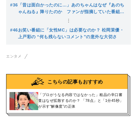
レビお笑い界に投じた一石
#36
「昔は面白かったのに…」あのちゃんはなぜ『あのち
ゃんねる』降りたのか ファンが指摘していた番組の
変化
#46
お笑い番組に「女性MC」は必要なのか？ 松岡茉優・
上戸彩の “何も残らないコメント”の意外な大切さ
エンタメ
こちらの記事もおすすめ
「プロがうなる内容ではなかった」粗品の辛口審
査はなぜ拡散するのか？ 「78点」と「1分45秒」
が示す“解像度”の正体