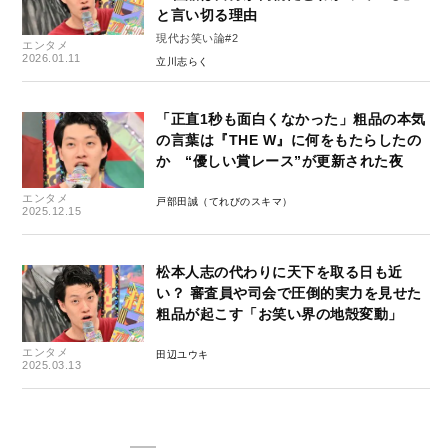
と言い切る理由
現代お笑い論#2
エンタメ
2026.01.11
立川志らく
「正直1秒も面白くなかった」粗品の本気
の言葉は『THE W』に何をもたらしたの
か “優しい賞レース”が更新された夜
エンタメ
戸部田誠（てれびのスキマ）
2025.12.15
松本人志の代わりに天下を取る日も近
い？ 審査員や司会で圧倒的実力を見せた
粗品が起こす「お笑い界の地殻変動」
エンタメ
田辺ユウキ
2025.03.13