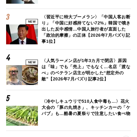
〈習近平に特大ブーメラン〉「中国人客お断
NEW
り」「中国に好感持てない72%」韓国で噴き
出した反中感情…中国人旅行者が直面した
「政治的摩擦」の正体【2026年7月バズり記
事1位】
〈人気ラーメン店が1年3カ月で閉店〉原因
NEW
は「味」でも「売上」でもなく…名店「渡な
べ」のベテラン店主が明かした“想定外の
敵”【2026年7月バズり記事2位】
〈冷やしキュウリで510人食中毒も…〉花火
大会の「豚の丸焼き」、キッチンカーの「ケ
バブ」も…酷暑の夏祭りで注意したい食べ物