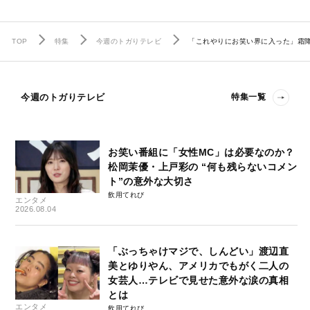
TOP
特集
今週のトガりテレビ
「これやりにお笑い界に入った」霜
今週のトガりテレビ
特集一覧
お笑い番組に「女性MC」は必要なのか？
松岡茉優・上戸彩の “何も残らないコメン
ト”の意外な大切さ
飲用てれび
エンタメ
2026.08.04
「ぶっちゃけマジで、しんどい」渡辺直
美とゆりやん、アメリカでもがく二人の
女芸人…テレビで見せた意外な涙の真相
とは
エンタメ
飲用てれび