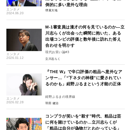
倒的に多い意外な理由
エンタメ
堺屋大地
2024.06.20
M-1審査員は漫才の何を見ているのか―立
川志らくが出会った瞬間に抱いた、ある
出場コンビの評価と数年後に訪れた答え
合わせを明かす
現代お笑い論#3
エンタメ
2026.01.12
立川志らく
『THE W』で辛口評価の粗品へ意外なア
ンサー…「“下ネタの神様”に愛されてい
るのかも」紺野ぶるまという才能の正体
紺野ぶるまの境界線
エンタメ
2026.02.28
羽田 健治
コンプラが笑いを“殺す”時代、粗品は芸
に何を賭けているのか…立川志らくが
「粗品は自分が偽物だとわかっている」