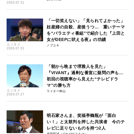
2026.07.31
「一切笑えない」「見られてよかった」
妊産婦の自殺、産後うつ… 重いテーマ
を“バラエティ番組”で紹介した『上田と
女がDEEPに吠える夜』の功績
エンタメ
ノブユキ
2026.07.31
「朝から晩まで堺雅人を見た」
『VIVANT』過剰な番宣に疑問の声も…
初回の視聴率から見えた“テレビドラ
マ”の勝ち方
エンタメ
ライター神山
2026.07.27
明石家さんま、笑福亭鶴瓶が「面白
い！」と太鼓判を押した共演者 今のテ
レビに足りないものを持つ2人
戸部田誠（てれびのスキマ）