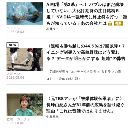
AI相場「第2幕」へ！ バブルはまだ崩壊
していない…大化け期待の注目銘柄５
選！ NVIDIA一強時代に終止符を打つ「誰
もが知っている」あの会社とは
有料
ニュース
石井僚一
2026.08.03
NEW
〈逆転＆勝ち越しの44.5％は7回以降〉7
イニング制導入で高校野球はどう変わ
る？ データが明らかにする“短縮”の弊害
「7回制が奪うもの-データが証明するドラマの消
スポーツ
失-」
2026.08.06
ゴジキ（@godziki_55）
〈元TBSアナが「被爆体験伝承者」に〉
長峰由紀さんが81年前の広島を語り継ぐ
理由「これは昔話ではありません」
中島早苗
教養・カルチャー
2026.08.06