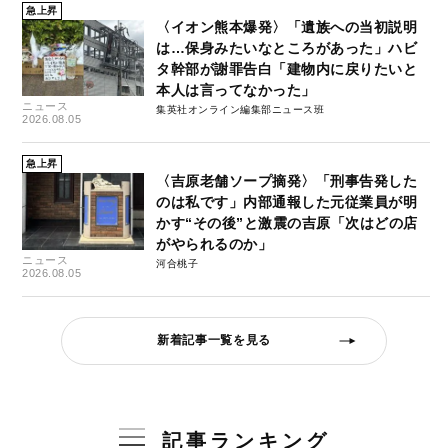
急上昇
〈イオン熊本爆発〉「遺族への当初説明
は…保身みたいなところがあった」ハビ
タ幹部が謝罪告白「建物内に戻りたいと
本人は言ってなかった」
ニュース
集英社オンライン編集部ニュース班
2026.08.05
急上昇
〈吉原老舗ソープ摘発〉「刑事告発した
のは私です」内部通報した元従業員が明
かす“その後”と激震の吉原「次はどの店
がやられるのか」
ニュース
河合桃子
2026.08.05
新着記事一覧を見る
記事ランキング