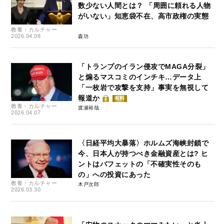
数少ない人間とは？ 「周囲に頼れる人物
がいない」知恵袋不在、高市政権の実態
教養・カルチャー
2026.04.08
森功
「トランプのイラン侵攻でMAGA分裂」
と煽るマスコミのインチキ…データ上
「一枚岩で攻撃を支持」事実を無視して
報道か
有料
教養・カルチャー
渡瀬裕哉
2026.04.07
〈日経平均大暴落〉ホルムズ海峡封鎖で
今、日本人が持つべき金融資産とは? ヒ
ントはバフェットの「不確実性そのも
の」への投資にあった
教養・カルチャー
木戸次郎
2026.03.30