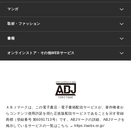
マンガ
取材・ファッション
少年マンガ
週刊少年ジャンプ
書籍
ファッション・美容
青年マンガ
ジャンプSQ.
Seventeen
週刊ヤングジャンプ
オンラインストア・その他WEBサービス
文芸・文庫・総合
芸能・情報・スポーツ
少女マンガ
Vジャンプ
non-no Web
ヤングジャンプ定期購読デジタル
すばる
Myojo
オンラインストア
りぼん
学芸・ノンフィクション・新書
最強ジャンプ
女性マンガ
@BAILA
ヤンジャン＋
小説すばる
週プレNEWS
マーガレット
集英社OTOコンテンツ
集英社 学芸編集部
少年ジャンプ＋
その他WEBサービス
クッキー
ライトノベル・ノベライズ
MAQUIA ONLINE
となりのヤングジャンプ
集英社 文芸ステーション
週プレ グラジャパ！
別冊マーガレット
SHUEISHA MANGA-ART HERITAGE
集英社 ビジネス書
ゼブラック
ココハナ
SHUEISHA ADNAVI
SPUR.JP
集英社Webマガジン Cobalt
グランドジャンプ
web 集英社文庫
キッズ
web Sportiva
マンガMee
ジャンプキャラクターズストア
集英社新書
ジャンプルーキー！
月刊オフィスユー
ＡＢＪマークは、この電子書店・電子書籍配信サービスが、著作権者か
EDITOR'S LAB
LEE
集英社オレンジ文庫
ウルトラジャンプ
青春と読書
パラスポ＋！
らコンテンツ使用許諾を得た正規版配信サービスであることを示す登録
集英社みらい文庫
リマコミ＋
HAPPY PLUS STORE
集英社新書プラス
ジャンプTOON
商標（登録番号 第6091713号）です。ABJマークの詳細、ABJマークを
Marisol
シフォン文庫
アジア人物史
S-KIDS.LAND
マンガMeets
掲示しているサービスの一覧はこちら →
https://aebs.or.jp/
shueisha vox
よみタイ
S-MANGA