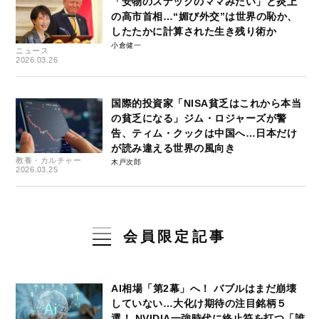
「安物のスナックのママみたい」と炎上
の高市首相…“媚び外交”は世界の恥か、
したたかに計算された生き残り術か
小倉健一
ニュース
2026.03.26
国際的投資家「NISA貧乏はこれから本当
の貧乏になる」ジム・ロジャーズが警
告、ティム・クックは中国へ…日本だけ
が読み違える世界の風向き
教養・カルチャー
木戸次郎
2026.03.25
会員限定記事
AI相場「第2幕」へ！ バブルはまだ崩壊
していない…大化け期待の注目銘柄５
選！ NVIDIA一強時代に終止符を打つ「誰