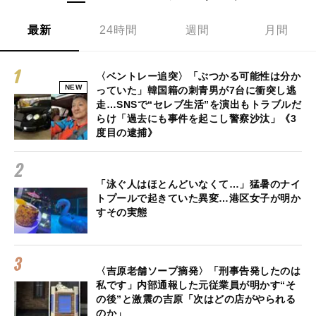
最新
24時間
週間
月間
〈ベントレー追突〉「ぶつかる可能性は分か
NEW
っていた」韓国籍の刺青男が7台に衝突し逃
走…SNSで“セレブ生活”を演出もトラブルだ
らけ「過去にも事件を起こし警察沙汰」《3
度目の逮捕》
「泳ぐ人はほとんどいなくて…」猛暑のナイ
トプールで起きていた異変…港区女子が明か
すその実態
〈吉原老舗ソープ摘発〉「刑事告発したのは
私です」内部通報した元従業員が明かす“そ
の後”と激震の吉原「次はどの店がやられる
のか」