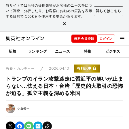
当サイトでは当社の提携先等がお客様のニーズ等につ
いて調査・分析したり、お客様にお勧めの広告を表示
詳しくはこちら
する目的で Cookie を使用する場合があります。
×
無料会員登録
ログイン
新着
ランキング
ニュース
特集
ビジネス
2026.04.10
有料記事
教養・カルチャー
トランプのイラン攻撃迷走に習近平の笑いが止ま
らない…怯える日本・台湾「歴史的大取引の恐怖
が迫る」孤立主義を深める米国
小倉健一