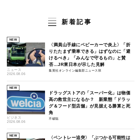
新着記事
NEW
〈満員山手線にベビーカーで炎上〉「折
りたたまず乗車できる」はずなのに「避
けるべき」「みんなで守るもの」と賛
否…JR東日本が示した見解
ニュース
集英社オンライン編集部ニュース班
2026.08.06
NEW
ドラッグストアの「スーパー化」は物価
高の救世主になるか？ 新業態「ドラッ
グ＆フード型店舗」が見据える勝算と死
角
ビジネス
不破聡
2026.08.06
NEW
〈ベントレー追突〉「ぶつかる可能性は