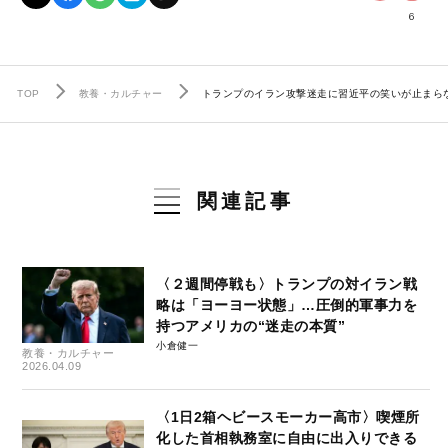
6
TOP
教養・カルチャー
トランプのイラン攻撃迷走に習近平の笑いが止まら
関連記事
〈２週間停戦も〉トランプの対イラン戦
略は「ヨーヨー状態」…圧倒的軍事力を
持つアメリカの“迷走の本質”
小倉健一
教養・カルチャー
2026.04.09
〈1日2箱ヘビースモーカー高市〉喫煙所
化した首相執務室に自由に出入りできる