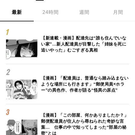
最新
24時間
週間
月間
【新連載・漫画】配達先は“誰も住んでいな
い家”…新人配達員が目撃した「姉妹を死に
追いやった」むごすぎる真相
【漫画】「配達員は、普通なら踏み込まない
ような場所にも行きます」“郵便局員×ホラ
ー”の異色作、作者が語る“怪異の原点”
【漫画】「この部屋、何かありましたか？」
郵便配達員が住人から尋ねられた奇妙な言
葉… 仕事の中で知ってしまった“部屋の秘
密”とは