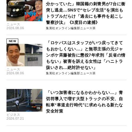
分かっていた」韓国籍の刺青男が7台に衝
突し逃走…SNSで“セレブ生活”を演出も
トラブルだらけ「過去にも事件を起こし
警察沙汰」《3度目の逮捕》
ニュース
2026.08.06
集英社オンライン編集部ニュース班
NEW
「ロケバスはスタッフがいつ戻ってきて
もおかしくない…」と無罪主張の元ジャ
ンポケ斉藤被告に懲役7年求刑「反省の情
もない」被害を訴える女性は「ハニトラ
扱いされ…絶対許せない」
ニュース
2026.08.06
集英社オンライン編集部ニュース班
「いつ加害者になるかわからない…」青
切符導入で増す大型トラックの不安、自
転車“車道走行時代”に求められる新たな
安全対策
ビジネス
2026.07.21