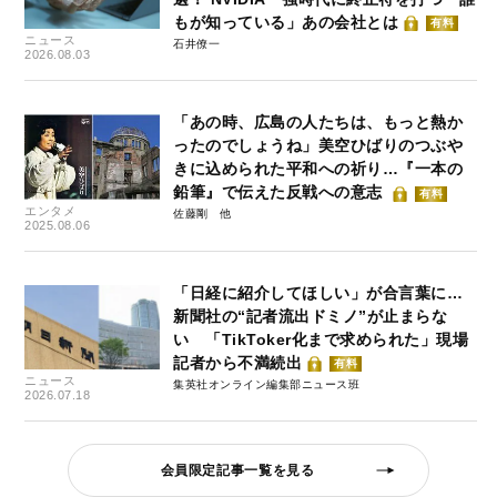
もが知っている」あの会社とは
有料
ニュース
石井僚一
2026.08.03
「あの時、広島の人たちは、もっと熱か
ったのでしょうね」美空ひばりのつぶや
きに込められた平和への祈り…『一本の
鉛筆』で伝えた反戦への意志
有料
エンタメ
佐藤剛
2025.08.06
「日経に紹介してほしい」が合言葉に…
新聞社の“記者流出ドミノ”が止まらな
い 「TikToker化まで求められた」現場
記者から不満続出
有料
ニュース
集英社オンライン編集部ニュース班
2026.07.18
会員限定記事一覧を見る