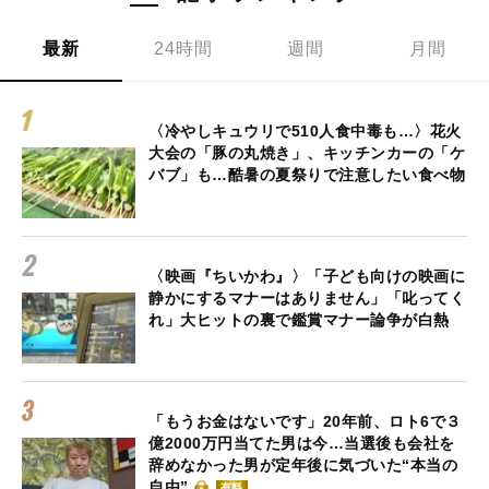
最新
24時間
週間
月間
〈冷やしキュウリで510人食中毒も…〉花火
大会の「豚の丸焼き」、キッチンカーの「ケ
バブ」も…酷暑の夏祭りで注意したい食べ物
〈映画『ちいかわ』〉「子ども向けの映画に
静かにするマナーはありません」「叱ってく
れ」大ヒットの裏で鑑賞マナー論争が白熱
「もうお金はないです」20年前、ロト6で３
億2000万円当てた男は今…当選後も会社を
辞めなかった男が定年後に気づいた“本当の
自由”
有料