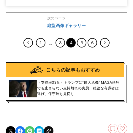
次のページ
縦型画像ギャラリー
1
3
4
5
6
こちらの記事もおすすめ
〈支持率33％〉トランプに“最大危機” MAGA熱狂
でも止まらない支持離れの実態…穏健な有識者は
逃げ、保守層も見切り