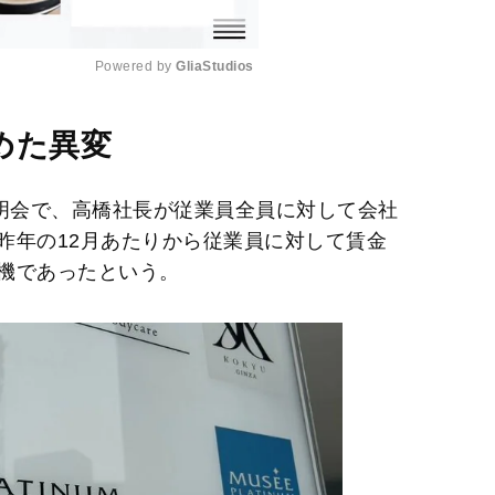
Powered by 
GliaStudios
M
めた異変
u
t
説明会で、高橋社長が従業員全員に対して会社
e
昨年の12月あたりから従業員に対して賃金
機であったという。