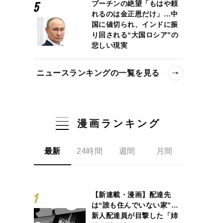
プーチンの絶望「もはや頼
れるのは金正恩だけ」…中
国に値切られ、インドに振
り回される“大国ロシア”の
悲しい現実
ニュースランキングの一覧を見る
漫画ランキング
最新
24時間
週間
月間
【新連載・漫画】配達先
は“誰も住んでいない家”…
新人配達員が目撃した「姉