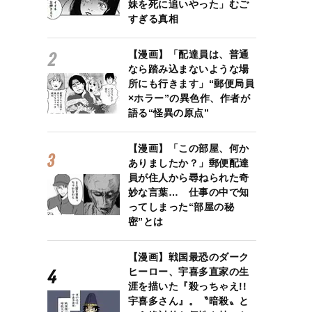
妹を死に追いやった」むご
すぎる真相
【漫画】「配達員は、普通
なら踏み込まないような場
所にも行きます」“郵便局員
×ホラー”の異色作、作者が
語る“怪異の原点”
【漫画】「この部屋、何か
ありましたか？」郵便配達
員が住人から尋ねられた奇
妙な言葉… 仕事の中で知
ってしまった“部屋の秘
密”とは
【漫画】戦国最恐のダーク
ヒーロー、宇喜多直家の生
涯を描いた『殺っちゃえ!!
宇喜多さん』。〝暗殺〟と