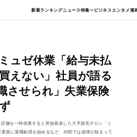
特集一覧を見る
漫画一覧を見る
新着
ランキング
ニュース
特集
ビジネス
エンタメ
漫
養・カルチャー
暮らし
スポーツ
ヘルスケア
美容
グルメ
ミュゼ休業「給与未払
買えない」社員が語る
離職させられ」失業保険
ず
1 か月、全店舗を一時休業すると突如発表した大手脱毛サロン「ミ
従業員に退職勧奨を始めるなど、内部では崩壊が始まって