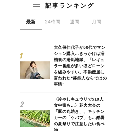
記事ランキング
最新
24時間
週間
月間
大久保佳代子が50代でマン
ション購入…きっかけは浴
槽裏の湯垢地獄、「レギュ
ラー番組が多いほどローン
を組みやすい」不動産屋に
言われた“芸能人ならではの
事情”
〈冷やしキュウリで510人
食中毒も…〉花火大会の
「豚の丸焼き」、キッチン
カーの「ケバブ」も…酷暑
の夏祭りで注意したい食べ
物