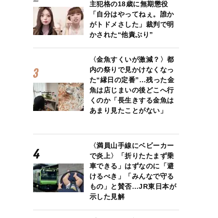
主犯格の18歳に無期懲役
「自分はやってねぇ。誰か
がトドメさした」裁判で明
かされた“他責ぶり”
〈金魚すくいが激減？〉都
内の祭りで見かけなくなっ
た“縁日の定番”…残った金
魚は店じまいの後どこへ行
くのか「長生きする金魚は
あまり見たことがない」
〈満員山手線にベビーカー
で炎上〉「折りたたまず乗
車できる」はずなのに「避
けるべき」「みんなで守る
もの」と賛否…JR東日本が
示した見解