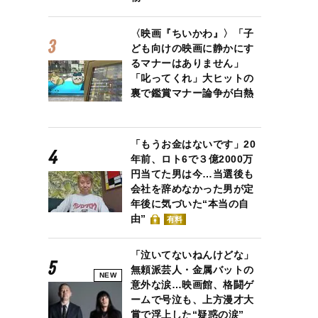
〈映画『ちいかわ』〉「子
ども向けの映画に静かにす
るマナーはありません」
「叱ってくれ」大ヒットの
裏で鑑賞マナー論争が白熱
「もうお金はないです」20
年前、ロト6で３億2000万
円当てた男は今…当選後も
会社を辞めなかった男が定
年後に気づいた“本当の自
由”
有料
「泣いてないねんけどな」
無頼派芸人・金属バットの
NEW
意外な涙…映画館、格闘ゲ
ームで号泣も、上方漫才大
賞で浮上した“疑惑の涙”