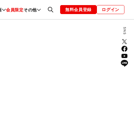
無料会員登録
ログイン
画
会員限定
その他
ファッション
恋愛・結婚
編集部
お知らせ