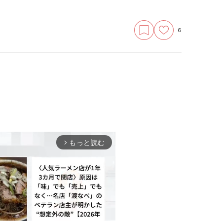
6
もっと読む
arrow_forward_ios