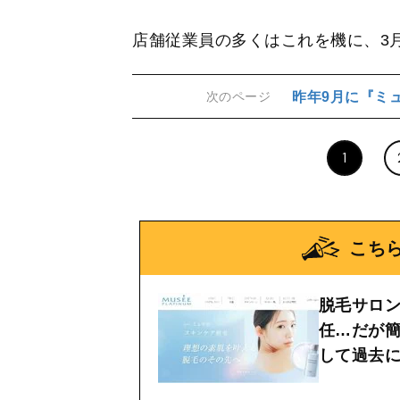
店舗従業員の多くはこれを機に、3
昨年9月に『ミ
次のページ
1
こち
脱毛サロ
任…だが
して過去