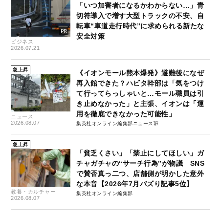
「いつ加害者になるかわからない…」青
切符導入で増す大型トラックの不安、自
転車“車道走行時代”に求められる新たな
安全対策
ビジネス
2026.07.21
急上昇
《イオンモール熊本爆発》避難後になぜ
再入館できた？ハビタ幹部は「気をつけ
て行ってらっしゃいと…モール職員は引
き止めなかった」と主張、イオンは「運
用を徹底できなかった可能性」
ニュース
2026.08.07
集英社オンライン編集部ニュース班
急上昇
「貧乏くさい」「禁止にしてほしい」ガ
チャガチャの“サーチ行為”が物議 SNS
で賛否真っ二つ、店舗側が明かした意外
な本音【2026年7月バズり記事5位】
教養・カルチャー
集英社オンライン編集部
2026.08.07