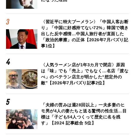
〈習近平に特大ブーメラン〉「中国人客お断
り」「中国に好感持てない72%」韓国で噴き
出した反中感情…中国人旅行者が直面した
「政治的摩擦」の正体【2026年7月バズり記
事1位】
〈人気ラーメン店が1年3カ月で閉店〉原因
は「味」でも「売上」でもなく…名店「渡な
べ」のベテラン店主が明かした“想定外の
敵”【2026年7月バズり記事2位】
「夫婦の営みは週28回以上」一夫多妻のヒ
モ男が4人の妻たちと送る驚愕の性生活…目
標は「子ども54人つくって歴史に名を残
す」【2024 記事総合 5位】