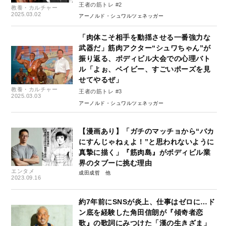
王者の筋トレ #2
教養・カルチャー
2025.03.02
アーノルド・シュワルツェネッガー
「肉体こそ相手を動揺させる一番強力な
武器だ」筋肉アクター“シュワちゃん”が
振り返る、ボディビル大会での心理バト
ル「よぉ、ベイビー、すごいポーズを見
せてやるぜ」
教養・カルチャー
王者の筋トレ #3
2025.03.03
アーノルド・シュワルツェネッガー
【漫画あり】「ガチのマッチョから“バカ
にすんじゃねぇよ！”と思われないように
真摯に描く」『筋肉島』がボディビル業
界のタブーに挑む理由
エンタメ
成田成哲
2023.09.16
約7年前にSNSが炎上、仕事はゼロに…ド
ン底を経験した角田信朗が『傾奇者恋
歌』の歌詞にみつけた「漢の生きざま」