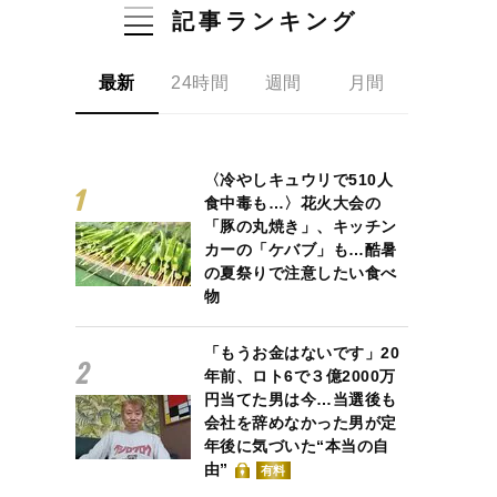
記事ランキング
最新
24時間
週間
月間
〈冷やしキュウリで510人
食中毒も…〉花火大会の
「豚の丸焼き」、キッチン
カーの「ケバブ」も…酷暑
の夏祭りで注意したい食べ
物
「もうお金はないです」20
年前、ロト6で３億2000万
円当てた男は今…当選後も
会社を辞めなかった男が定
年後に気づいた“本当の自
由”
有料