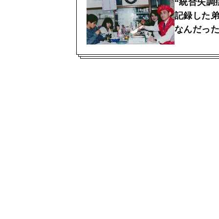
“統合失調
記録した
なんだっ