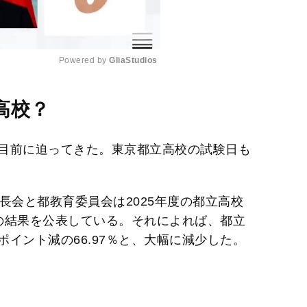
Powered by 
GliaStudios
M
高校？
u
t
目前に迫ってきた。東京都立高校の試験日も
e
長会と都教育委員会は2025年度の都立高校
の結果を公表している。それによれば、都立
ポイント減の66.97％と、大幅に減少した。