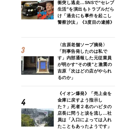
衝突し逃走…SNSで“セレブ
生活”を演出もトラブルだら
け「過去にも事件を起こし
警察沙汰」《3度目の逮捕》
〈吉原老舗ソープ摘発〉
「刑事告発したのは私で
す」内部通報した元従業員
が明かす“その後”と激震の
吉原「次はどの店がやられ
るのか」
《イオン爆発》「売上金を
金庫に戻すよう指示し
た？」死者２名のハビタの
店長に問うと涙を流し…社
員は「入口によっては入れ
たこともあったようです」