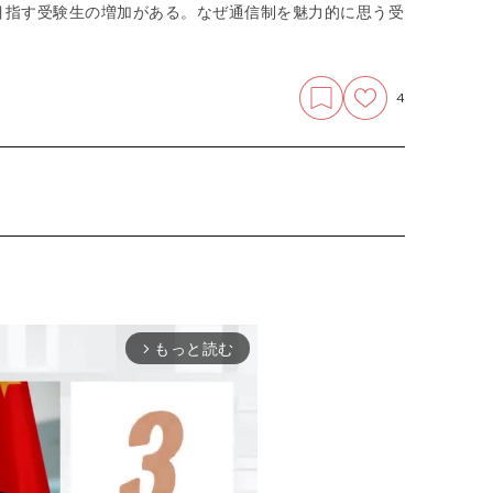
目指す受験生の増加がある。なぜ通信制を魅力的に思う受
4
もっと読む
arrow_forward_ios