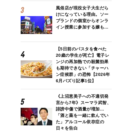
風俗店が現役女子大生だら
けになっている理由。ソー
プランドの個室からオンラ
イン授業に参加する嬢も…
【5日前のパスタを食べた
20歳の学生が死亡】電子レ
ンジの再加熱での殺菌効果
も期待できない「チャーハ
ン症候群」の恐怖【2026年
6月バズり記事1位】
《上沼恵美子への不適切発
言から7年》スーマラ武智、
誹謗中傷で酒量が増加…
「酒と薬を一緒に飲んでい
た」アルコール依存症の
日々を告白