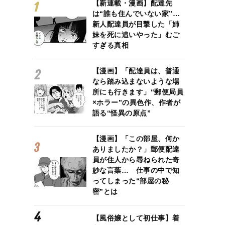
【新連載・漫画】配達先
は“誰も住んでいない家”…
新人配達員が目撃した「姉
妹を死に追いやった」むご
すぎる真相
【漫画】「配達員は、普通
なら踏み込まないような場
所にも行きます」“郵便局員
×ホラー”の異色作、作者が
語る“怪異の原点”
【漫画】「この部屋、何か
ありましたか？」郵便配達
員が住人から尋ねられた奇
妙な言葉… 仕事の中で知
ってしまった“部屋の秘
密”とは
【風俗嬢として初仕事】着