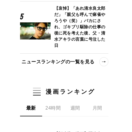
【哀悼】「あれ清水良太郎
だ」「親父も呼んで麻雀や
ろうや（笑）」バカにさ
れ、ゴキブリ駆除の仕事の
後に死を考えた後、父・清
水アキラの言葉に号泣した
日
ニュースランキングの一覧を見る
漫画ランキング
最新
24時間
週間
月間