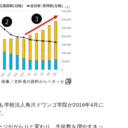
に 画像／文科省の資料からベネッセ
学校法人角川ドワンゴ学院が2016年4月に
だ。
ージががらりと変わり、生徒数を増やすきっ