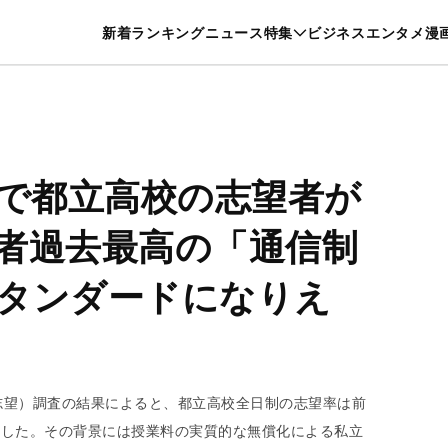
特集一覧を見る
漫画一覧を見る
新着
ランキング
ニュース
特集
ビジネス
エンタメ
漫
養・カルチャー
暮らし
スポーツ
ヘルスケア
美容
グルメ
”で都立高校の志望者が
者過去最高の「通信制
タンダードになりえ
1志望）調査の結果によると、都立高校全日制の志望率は前
に減少した。その背景には授業料の実質的な無償化による私立