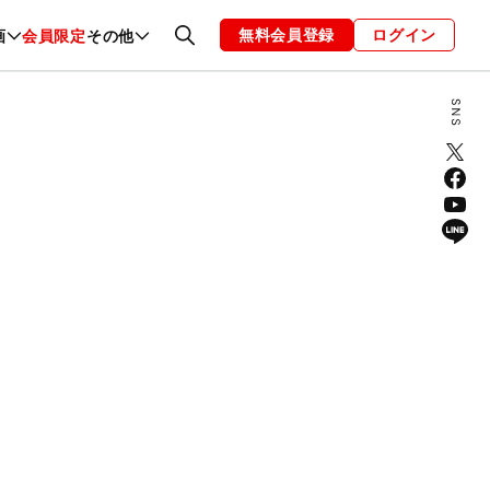
無料会員登録
ログイン
画
会員限定
その他
ファッション
恋愛・結婚
編集部
お知らせ