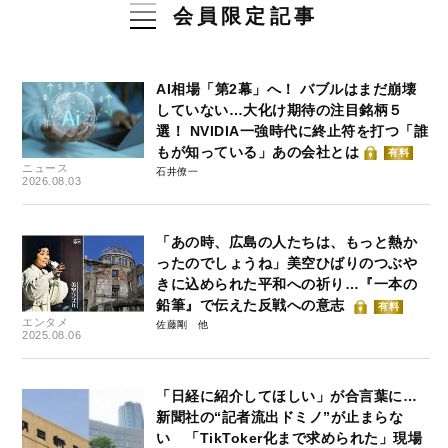
会員限定記事
AI相場「第2幕」へ！ バブルはまだ崩壊
していない…大化け期待の注目銘柄５
選！ NVIDIA一強時代に終止符を打つ「誰
もが知っている」あの会社とは
有料
ニュース
石井僚一
2026.08.03
「あの時、広島の人たちは、もっと熱か
ったのでしょうね」美空ひばりのつぶや
きに込められた平和への祈り…『一本の
鉛筆』で伝えた反戦への意志
有料
エンタメ
佐藤剛
2025.08.06
「日経に紹介してほしい」が合言葉に…
新聞社の“記者流出ドミノ”が止まらな
い 「TikToker化まで求められた」現場