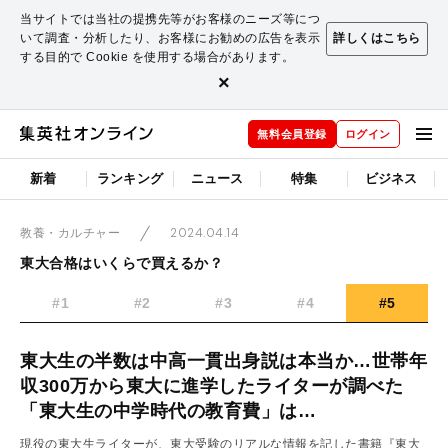
当サイトでは当社の提携先等がお客様のニーズ等につ
いて調査・分析したり、お客様にお勧めの広告を表示
詳しくはこちら
する目的で Cookie を使用する場合があります。
×
無料会員登録
ログイン
新着
ランキング
ニュース
特集
ビジネス
2024.04.14
教養・カルチャー
東大合格はいくらで買えるか？
#1
#2
#3
#4
#5
東大生の半数は中高一貫出身説は本当か…世帯年
収300万から東大に進学したライターが調べた
「東大生の中学時代の教育費」は…
現役の東大生ライターが、東大受験のリアルな情報を記した書籍『東大