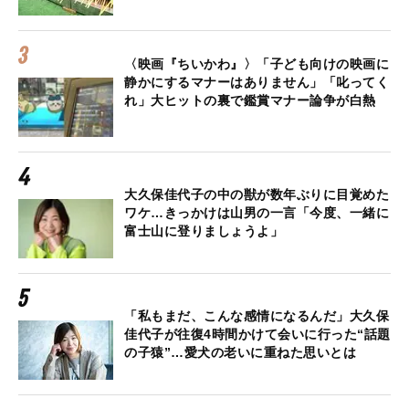
〈映画『ちいかわ』〉「子ども向けの映画に
静かにするマナーはありません」「叱ってく
れ」大ヒットの裏で鑑賞マナー論争が白熱
大久保佳代子の中の獣が数年ぶりに目覚めた
ワケ…きっかけは山男の一言「今度、一緒に
富士山に登りましょうよ」
「私もまだ、こんな感情になるんだ」大久保
佳代子が往復4時間かけて会いに行った“話題
の子猿”…愛犬の老いに重ねた思いとは