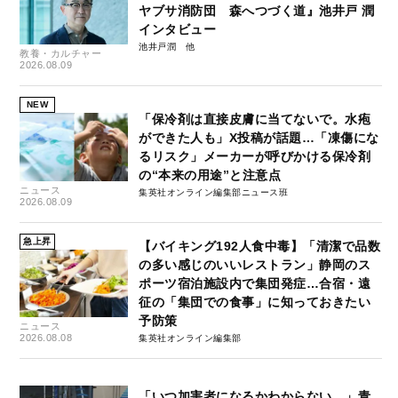
ヤブサ消防団 森へつづく道』池井戸 潤
インタビュー
池井戸潤
教養・カルチャー
2026.08.09
NEW
「保冷剤は直接皮膚に当てないで。水疱
ができた人も」X投稿が話題…「凍傷にな
るリスク」メーカーが呼びかける保冷剤
の“本来の用途”と注意点
ニュース
集英社オンライン編集部ニュース班
2026.08.09
急上昇
【バイキング192人食中毒】「清潔で品数
の多い感じのいいレストラン」静岡のス
ポーツ宿泊施設内で集団発症…合宿・遠
征の「集団での食事」に知っておきたい
予防策
ニュース
2026.08.08
集英社オンライン編集部
「いつ加害者になるかわからない…」青