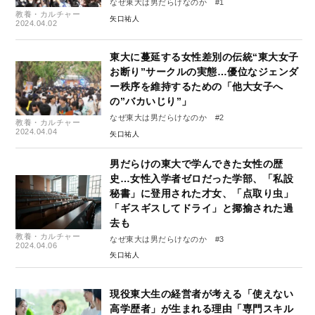
なぜ東大は男だらけなのか #1
教養・カルチャー
矢口祐人
2024.04.02
東大に蔓延する女性差別の伝統“東大女子
お断り”サークルの実態…優位なジェンダ
ー秩序を維持するための「他大女子へ
の”バカいじり”」
なぜ東大は男だらけなのか #2
教養・カルチャー
2024.04.04
矢口祐人
男だらけの東大で学んできた女性の歴
史…女性入学者ゼロだった学部、「私設
秘書」に登用された才女、「点取り虫」
「ギスギスしてドライ」と揶揄された過
去も
教養・カルチャー
なぜ東大は男だらけなのか #3
2024.04.06
矢口祐人
現役東大生の経営者が考える「使えない
高学歴者」が生まれる理由「専門スキル