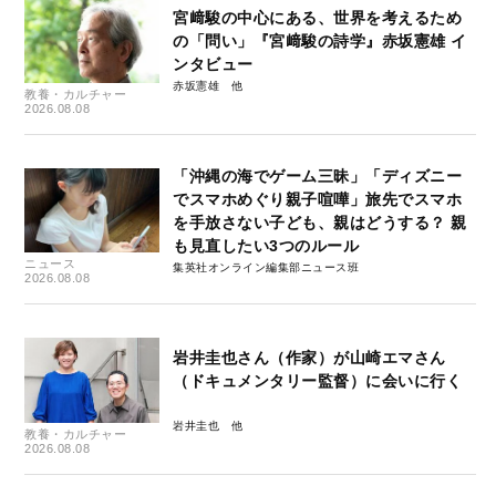
宮﨑駿の中心にある、世界を考えるため
の「問い」『宮﨑駿の詩学』赤坂憲雄 イ
ンタビュー
赤坂憲雄
教養・カルチャー
2026.08.08
「沖縄の海でゲーム三昧」「ディズニー
でスマホめぐり親子喧嘩」旅先でスマホ
を手放さない子ども、親はどうする？ 親
も見直したい3つのルール
ニュース
集英社オンライン編集部ニュース班
2026.08.08
岩井圭也さん（作家）が山崎エマさん
（ドキュメンタリー監督）に会いに行く
岩井圭也
教養・カルチャー
2026.08.08