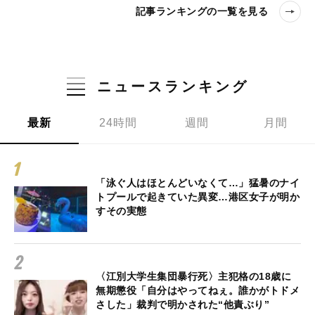
記事ランキングの一覧を見る
ニュースランキング
最新
24時間
週間
月間
「泳ぐ人はほとんどいなくて…」猛暑のナイ
トプールで起きていた異変…港区女子が明か
すその実態
〈江別大学生集団暴行死〉主犯格の18歳に
無期懲役「自分はやってねぇ。誰かがトドメ
さした」裁判で明かされた“他責ぶり”