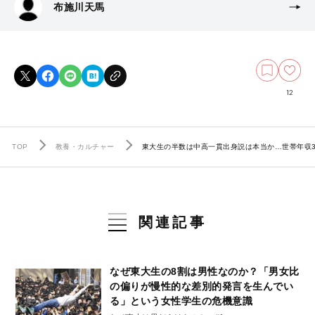
布施川天馬
12
TOP
教養・カルチャー
東大生の半数は中高一貫出身説は本当か…世帯年収
関連記事
なぜ東大生の8割は男性なのか？「男女比
の偏りが慢性的な差別的発言を生んでい
る」という女性学生の危機意識