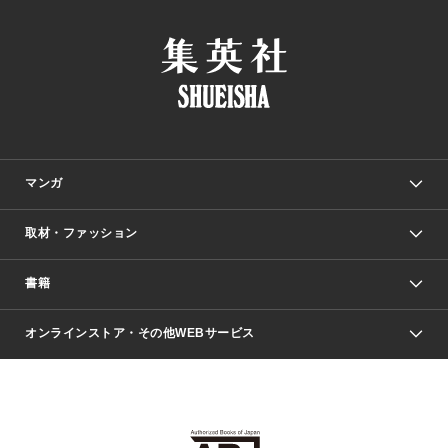
マンガ
取材・ファッション
少年マンガ
週刊少年ジャンプ
書籍
ファッション・美容
青年マンガ
ジャンプSQ.
Seventeen
週刊ヤングジャンプ
オンラインストア・その他WEBサービス
文芸・文庫・総合
芸能・情報・スポーツ
少女マンガ
Vジャンプ
non-no Web
ヤングジャンプ定期購読デジタル
すばる
Myojo
オンラインストア
りぼん
学芸・ノンフィクション・新書
最強ジャンプ
女性マンガ
@BAILA
ヤンジャン＋
小説すばる
週プレNEWS
マーガレット
集英社OTOコンテンツ
集英社 学芸編集部
少年ジャンプ＋
その他WEBサービス
クッキー
ライトノベル・ノベライズ
MAQUIA ONLINE