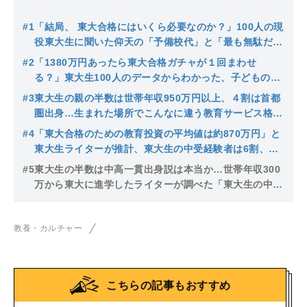
#1
「結局、 東大合格にはいくら必要なのか？」100人の現
役東大生に聞いた仰天の「予備校代」と「最も無駄だと
思った教育投資」
#2
「1380万円あったら東大合格ガチャが１回まわせ
る？」東大生100人のデータからわかった、子どもの才
能に関係なく東大合格させる「重課金ルート」
#3
東大生の親の半数は世帯年収950万円以上、４割は首都
圏出身…生まれた場所でこんなに違う教育サービス格差
の実態
#4
「東大合格のための教育投資の平均値は約870万円」と
東大生ライターが推計、東大生の中受経験者は6割、塾
以外の２大習い事とは…
#5
東大生の半数は中高一貫出身説は本当か…世帯年収300
万から東大に進学したライターが調べた「東大生の中学
時代の教育費」は…
教養・カルチャー
こちらの記事もおすすめ