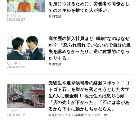
を身につけるために、労働者や同僚とし
てのスキルを捨てた人が多い」
ビジネス
西岡壱誠
2024.03.27
高学歴の新入社員ほど“繊細”なのはなぜ
か？ 「怒られ慣れていないので自分の過
失を認めなかったり、逆に攻撃的になっ
たりする」
ビジネス
西岡壱誠
2024.03.28
受験生や選挙候補者の縁起スポット「ゴ
トゴト石」を崖から落とそうとした大学
生6人に罰金刑！ 地元住民は怒り心頭
「店の売上が下がった」「石には念があ
るから下手に動かしちゃならん」
ニュース
2024.03.15
集英社オンライン編集部ニュース班