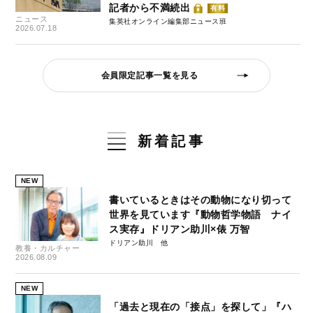
記者から不満続出
有料
ニュース
集英社オンライン編集部ニュース班
2026.07.18
会員限定記事一覧を見る
新着記事
NEW
書いているときはその動物になり切って
世界を見ています『動物哲学物語 ナイ
ス実存』ドリアン助川×俵 万智
ドリアン助川
教養・カルチャー
2026.08.09
NEW
「過去と現在の「接点」を探して」『ハ