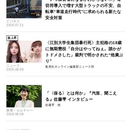
切符導入で増す大型トラックの不安、自
転車“車道走行時代”に求められる新たな
安全対策
ビジネス
2026.07.21
急上昇
〈江別大学生集団暴行死〉主犯格の18歳
に無期懲役「自分はやってねぇ。誰かが
トドメさした」裁判で明かされた“他責ぶ
り”
ニュース
集英社オンライン編集部ニュース班
2026.08.08
「〈保る〉とは何か」『汽笛、聞こえ
る』佐藤雫 インタビュー
佐藤雫
教養・カルチャー
2026.08.08