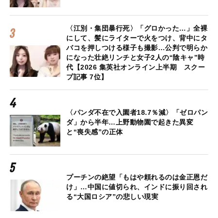
〈江別・集団暴行死〉「グロかった…」全裸
にして、髪にライターで火をつけ、背中にタ
バコを押しつける様子も撮影…公判で明らか
になった壮絶リンチと女子2人の“陰キャ”時
代【2026 集英社オンライン上半期 スクー
プ記事 7位】
〈パンダ不在で入園者18.7％減〉「ゼロパン
ダ」から半年…上野動物園で起きた異変
と“喪失感”の正体
プーチンの絶望「もはや頼れるのは金正恩だ
け」…中国に値切られ、インドに振り回され
る“大国ロシア”の悲しい現実