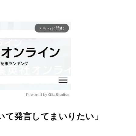
もっと読む
arrow_forward_ios
Powered by 
GliaStudios
M
いて発言してまいりたい」
u
t