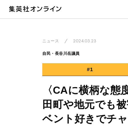
教
2024.03.23
ニュース
自民・長谷川岳議員
#1
〈CAに横柄な態
田町や地元でも被
ベント好きでチャ