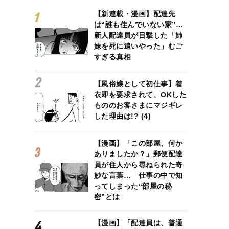
【新連載・漫画】配達先
は“誰も住んでいない家”…
新人配達員が目撃した「姉
妹を死に追いやった」むご
すぎる真相
【風俗嬢として初仕事】着
衣即を要求されて、OKした
もののお客さまにマジギレ
した理由は!? (4)
【漫画】「この部屋、何か
ありましたか？」郵便配達
員が住人から尋ねられた奇
妙な言葉… 仕事の中で知
ってしまった“部屋の秘
密”とは
【漫画】「配達員は、普通