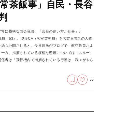
常茶飯事」自民・長谷
判
非常に横柄な国会議員」「言葉の使い方が乱暴」と
院議員（53）。現役CA（客室乗務員）を名乗る匿名の人物
手紙も公開されると、長谷川氏がブログで「航空政策およ
。一方、指摘されている横柄な態度については「スルー」
関係者は「飛行機内で指摘されている行動は、我々がやら
55