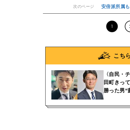
安倍派所属も
次のページ
1
こち
〈自民・チ
田町きって
勝った男”