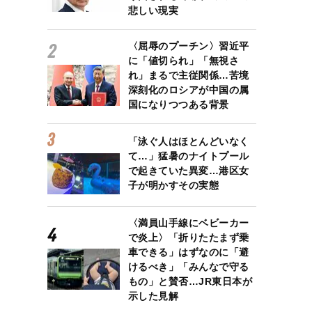
悲しい現実
〈屈辱のプーチン〉習近平
に「値切られ」「無視さ
れ」まるで主従関係…苦境
深刻化のロシアが中国の属
国になりつつある背景
「泳ぐ人はほとんどいなく
て…」猛暑のナイトプール
で起きていた異変…港区女
子が明かすその実態
〈満員山手線にベビーカー
で炎上〉「折りたたまず乗
車できる」はずなのに「避
けるべき」「みんなで守る
もの」と賛否…JR東日本が
示した見解