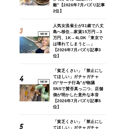
敵”【2026年7月バズり記事
2位】
人気女流雀士が31歳で八丈
島へ移住…家賃15万円→3
NEW
万円、1K→4LDK「東京で
は壊れてしまうと…」
【2026年7月バズり記事3
位】
「貧乏くさい」「禁止にし
てほしい」ガチャガチャ
NEW
の“サーチ行為”が物議
SNSで賛否真っ二つ、店舗
側が明かした意外な本音
【2026年7月バズり記事5
位】
「貧乏くさい」「禁止にし
てほしい」ガチャガチャ