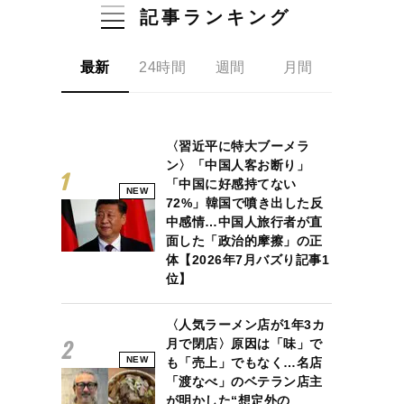
記事ランキング
最新
24時間
週間
月間
〈習近平に特大ブーメラ
ン〉「中国人客お断り」
「中国に好感持てない
NEW
72%」韓国で噴き出した反
中感情…中国人旅行者が直
面した「政治的摩擦」の正
体【2026年7月バズり記事1
位】
〈人気ラーメン店が1年3カ
月で閉店〉原因は「味」で
NEW
も「売上」でもなく…名店
「渡なべ」のベテラン店主
が明かした“想定外の