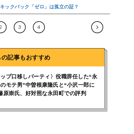
キックバック「ゼロ」は孤立の証？
2
3
4
らの記事もおすすめ
ップ口移しパーティ〉役職辞任した“永
のモテ男”中曽根康隆氏と“小沢一郎に
藤原崇氏、好対照な永田町での評判