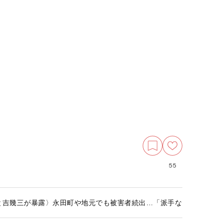
55
と吉幾三が暴露〉永田町や地元でも被害者続出…「派手なイベント好