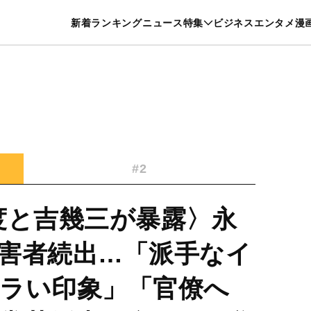
特集一覧を見る
漫画一覧を見る
新着
ランキング
ニュース
特集
ビジネス
エンタメ
漫
養・カルチャー
暮らし
スポーツ
ヘルスケア
美容
グルメ
#2
度と吉幾三が暴露〉永
害者続出…「派手なイ
ラい印象」「官僚へ