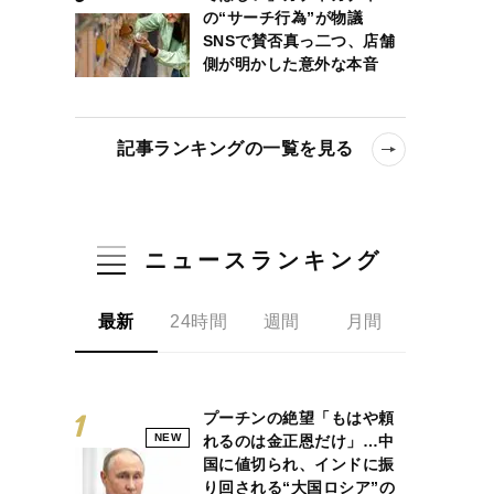
の“サーチ行為”が物議
SNSで賛否真っ二つ、店舗
側が明かした意外な本音
記事ランキングの一覧を見る
ニュースランキング
最新
24時間
週間
月間
プーチンの絶望「もはや頼
NEW
れるのは金正恩だけ」…中
国に値切られ、インドに振
り回される“大国ロシア”の