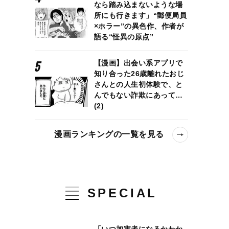
なら踏み込まないような場
所にも行きます」“郵便局員
×ホラー”の異色作、作者が
語る“怪異の原点”
【漫画】出会い系アプリで
知り合った26歳離れたおじ
さんとの人生初体験で、と
んでもない詐欺にあって…
(2)
漫画ランキングの一覧を見る
SPECIAL
きでチャラい印象」「官僚へのイチャモンは日常茶飯事」自民・長谷
「いつ加害者になるかわか