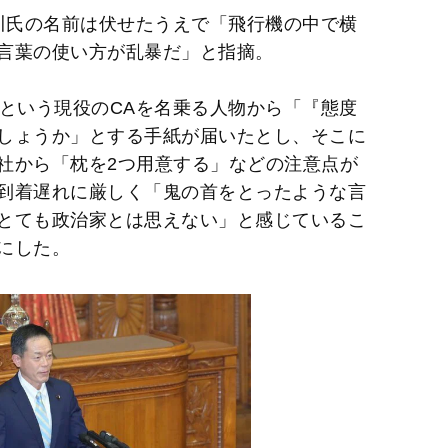
e
長谷川氏の名前は伏せたうえで「飛行機の中で横
言葉の使い方が乱暴だ」と指摘。
たという現役のCAを名乗る人物から「『態度
しょうか」とする手紙が届いたとし、そこに
社から「枕を2つ用意する」などの注意点が
到着遅れに厳しく「鬼の首をとったような言
とても政治家とは思えない」と感じているこ
にした。