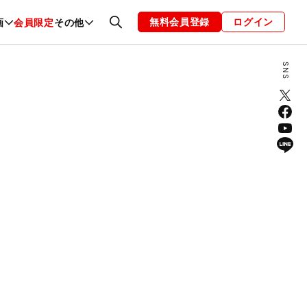
無料会員登録
ログイン
画
会員限定
その他
ファッション
恋愛・結婚
編集部
お知らせ