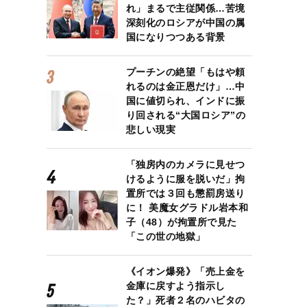
れ」まるで主従関係…苦境
深刻化のロシアが中国の属
国になりつつある背景
プーチンの絶望「もはや頼
れるのは金正恩だけ」…中
国に値切られ、インドに振
り回される“大国ロシア”の
悲しい現実
「独房内のカメラに見せつ
けるように服を脱いだ」拘
置所では３回も懲罰房送り
に！ 美魔女グラドル岩本和
子（48）が拘置所で見た
「この世の地獄」
《イオン爆発》「売上金を
金庫に戻すよう指示し
た？」死者２名のハビタの