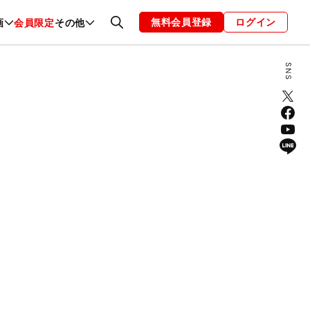
無料会員登録
ログイン
画
会員限定
その他
ファッション
恋愛・結婚
編集部
お知らせ