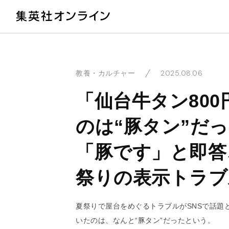
教
2025.08.06
教養・カルチャー
「仙台牛タン80
のは“豚タン”だ
「豚です」と即答
祭りの表示トラブ
夏祭りで屋台をめぐるトラブルがSNSで話題
いたのは、なんと“豚タン”だったという。