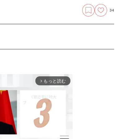
34
もっと読む
arrow_forward_ios