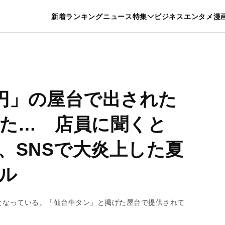
特集一覧を見る
漫画一覧を見る
新着
ランキング
ニュース
特集
ビジネス
エンタメ
漫
養・カルチャー
暮らし
スポーツ
ヘルスケア
美容
グルメ
0円」の屋台で出された
った… 店員に聞くと
、SNSで大炎上した夏
ル
となっている。「仙台牛タン」と掲げた屋台で提供されて