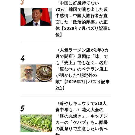
「中国に好感持てない
72%」韓国で噴き出した反
中感情…中国人旅行者が直
面した「政治的摩擦」の正
体【2026年7月バズり記事1
位】
〈人気ラーメン店が1年3カ
月で閉店〉原因は「味」で
も「売上」でもなく…名店
「渡なべ」のベテラン店主
が明かした“想定外の
敵”【2026年7月バズり記事
2位】
〈冷やしキュウリで510人
食中毒も…〉花火大会の
「豚の丸焼き」、キッチン
カーの「ケバブ」も…酷暑
の夏祭りで注意したい食べ
物