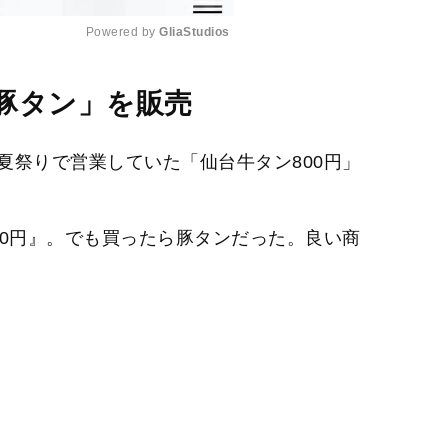
Powered by 
GliaStudios
M
豚タン」を販売
u
t
夏祭りで営業していた「仙台牛タン800円」
e
00円』。でも買ったら豚タンだった。良い商