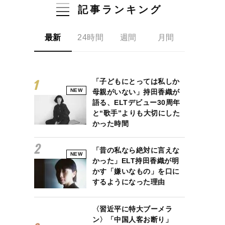
記事ランキング
最新
24時間
週間
月間
「子どもにとっては私しか
NEW
母親がいない」持田香織が
語る、ELTデビュー30周年
と“歌手”よりも大切にした
かった時間
「昔の私なら絶対に言えな
NEW
かった」ELT持田香織が明
かす「嫌いなもの」を口に
するようになった理由
〈習近平に特大ブーメラ
ン〉「中国人客お断り」