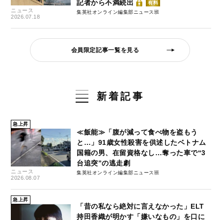
記者から不満続出
有料
ニュース
集英社オンライン編集部ニュース班
2026.07.18
会員限定記事一覧を見る
新着記事
急上昇
≪飯能≫「腹が減って食べ物を盗もう
と…」91歳女性殺害を供述したベトナム
国籍の男、在留資格なし…奪った車で“3
台追突”の逃走劇
ニュース
集英社オンライン編集部ニュース班
2026.08.07
急上昇
「昔の私なら絶対に言えなかった」ELT
持田香織が明かす「嫌いなもの」を口に