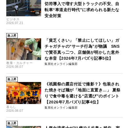
切符導入で増す大型トラックの不安、自
転車“車道走行時代”に求められる新たな
安全対策
ビジネス
2026.07.21
急上昇
「貧乏くさい」「禁止にしてほしい」ガ
チャガチャの“サーチ行為”が物議 SNS
で賛否真っ二つ、店舗側が明かした意外
な本音【2026年7月バズり記事5位】
教養・カルチャー
集英社オンライン編集部
2026.08.07
急上昇
《祇園祭の露店付近で撮影？》包装され
た焼きそば麺が「地面に直置き…」 夏祭
りで食中毒を避ける“店選び”のポイント
【2026年7月バズり記事4位】
暮らし
集英社オンライン編集部
2026.08.07
急上昇
人気女流雀士が31歳で八丈島へ移住…家