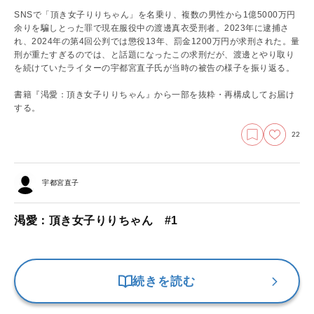
SNSで「頂き女子りりちゃん」を名乗り、複数の男性から1億5000万円
余りを騙しとった罪で現在服役中の渡邊真衣受刑者。2023年に逮捕さ
れ、2024年の第4回公判では懲役13年、罰金1200万円が求刑された。量
刑が重たすぎるのでは、と話題になったこの求刑だが、渡邊とやり取り
を続けていたライターの宇都宮直子氏が当時の被告の様子を振り返る。
書籍『渇愛：頂き女子りりちゃん』から一部を抜粋・再構成してお届け
する。
22
宇都宮直子
渇愛：頂き女子りりちゃん #1
続きを読む