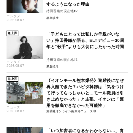
するようになった理由
持田香織の現在地#2
エンタメ
黒島暁生
2026.08.07
急上昇
「子どもにとっては私しか母親がいな
い」持田香織が語る、ELTデビュー30周
年と“歌手”よりも大切にしたかった時間
持田香織の現在地#1
エンタメ
2026.08.07
黒島暁生
急上昇
《イオンモール熊本爆発》避難後になぜ
再入館できた？ハビタ幹部は「気をつけ
て行ってらっしゃいと…モール職員は引
き止めなかった」と主張、イオンは「運
用を徹底できなかった可能性」
ニュース
2026.08.07
集英社オンライン編集部ニュース班
「いつ加害者になるかわからない…」青