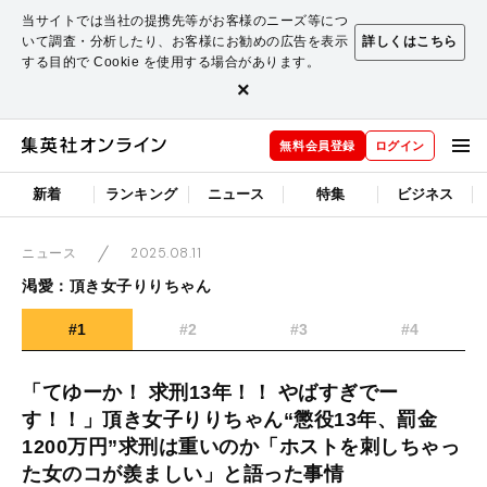
当サイトでは当社の提携先等がお客様のニーズ等につ
いて調査・分析したり、お客様にお勧めの広告を表示
詳しくはこちら
する目的で Cookie を使用する場合があります。
×
無料会員登録
ログイン
新着
ランキング
ニュース
特集
ビジネス
2025.08.11
ニュース
渇愛：頂き女子りりちゃん
#1
#2
#3
#4
「てゆーか！ 求刑13年！！ やばすぎでー
す！！」頂き女子りりちゃん“懲役13年、罰金
1200万円”求刑は重いのか「ホストを刺しちゃっ
た女のコが羨ましい」と語った事情