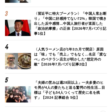
〈習近平に特大ブーメラン〉「中国人客お断
り」「中国に好感持てない72%」韓国で噴き
出した反中感情…中国人旅行者が直面した
「政治的摩擦」の正体【2026年7月バズり記
事1位】
〈人気ラーメン店が1年3カ月で閉店〉原因
は「味」でも「売上」でもなく…名店「渡な
べ」のベテラン店主が明かした“想定外の
敵”【2026年7月バズり記事2位】
「夫婦の営みは週28回以上」一夫多妻のヒ
モ男が4人の妻たちと送る驚愕の性生活…目
標は「子ども54人つくって歴史に名を残
す」【2024 記事総合 5位】