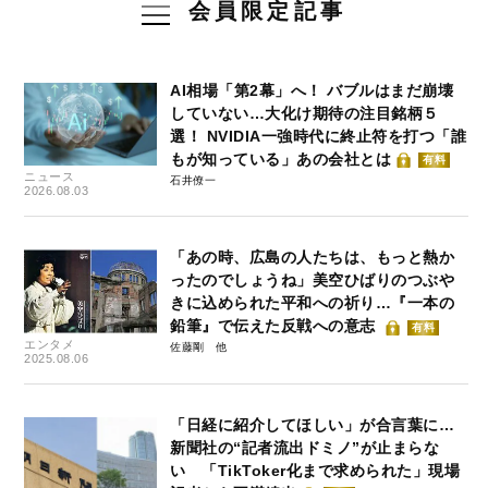
会員限定記事
AI相場「第2幕」へ！ バブルはまだ崩壊
していない…大化け期待の注目銘柄５
選！ NVIDIA一強時代に終止符を打つ「誰
もが知っている」あの会社とは
有料
ニュース
石井僚一
2026.08.03
「あの時、広島の人たちは、もっと熱か
ったのでしょうね」美空ひばりのつぶや
きに込められた平和への祈り…『一本の
鉛筆』で伝えた反戦への意志
有料
エンタメ
佐藤剛
2025.08.06
「日経に紹介してほしい」が合言葉に…
新聞社の“記者流出ドミノ”が止まらな
い 「TikToker化まで求められた」現場