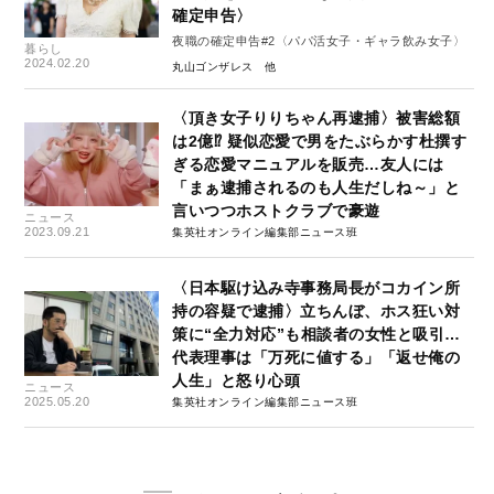
確定申告〉
夜職の確定申告#2〈パパ活女子・ギャラ飲み女子〉
暮らし
2024.02.20
丸山ゴンザレス
〈頂き女子りりちゃん再逮捕〉被害総額
は2億⁉ 疑似恋愛で男をたぶらかす杜撰す
ぎる恋愛マニュアルを販売…友人には
「まぁ逮捕されるのも人生だしね～」と
言いつつホストクラブで豪遊
ニュース
2023.09.21
集英社オンライン編集部ニュース班
〈日本駆け込み寺事務局長がコカイン所
持の容疑で逮捕〉立ちんぼ、ホス狂い対
策に“全力対応”も相談者の女性と吸引…
代表理事は「万死に値する」「返せ俺の
人生」と怒り心頭
ニュース
2025.05.20
集英社オンライン編集部ニュース班