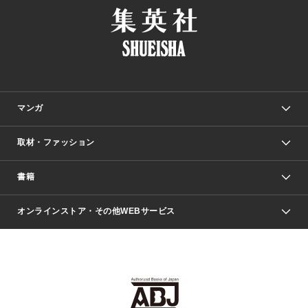
マンガ
取材・ファッション
少年マンガ
週刊少年ジャンプ
書籍
ファッション・美容
青年マンガ
ジャンプSQ.
Seventeen
週刊ヤングジャンプ
オンラインストア・その他WEBサービス
文芸・文庫・総合
芸能・情報・スポーツ
少女マンガ
Vジャンプ
non-no Web
ヤングジャンプ定期購読デジタル
すばる
Myojo
オンラインストア
りぼん
学芸・ノンフィクション・新書
最強ジャンプ
女性マンガ
@BAILA
ヤンジャン＋
小説すばる
週プレNEWS
マーガレット
集英社OTOコンテンツ
集英社 学芸編集部
少年ジャンプ＋
その他WEBサービス
クッキー
ライトノベル・ノベライズ
MAQUIA ONLINE
となりのヤングジャンプ
集英社 文芸ステーション
週プレ グラジャパ！
別冊マーガレット
SHUEISHA MANGA-ART HERITAGE
集英社 ビジネス書
ゼブラック