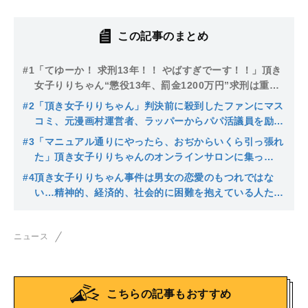
この記事のまとめ
#1
「てゆーか！ 求刑13年！！ やばすぎでーす！！」頂き
女子りりちゃん“懲役13年、罰金1200万円”求刑は重い
のか「ホストを刺しちゃった女のコが羨ましい」と語っ
#2
「頂き女子りりちゃん」判決前に殺到したファンにマス
た事情
コミ、元漫画村運営者、ラッパーからパパ活議員を励ま
す会まで…「りりちゃん詣で」狂想曲からわかること
#3
「マニュアル通りにやったら、おぢからいくら引っ張れ
た」頂き女子りりちゃんのオンラインサロンに集っ
た“りりヲタ”たち…逮捕後には「私も捕まるのかな？」
#4
頂き女子りりちゃん事件は男女の恋愛のもつれではな
「りりちゃんは私の青春だった」りりロスの声も
い…精神的、経済的、社会的に困難を抱えている人たち
を巧妙に狙った極めて悪質な詐欺である…映画化計画が
頓挫の理由
ニュース
こちらの記事もおすすめ