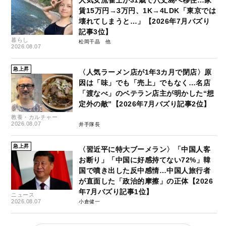
賃15万円→3万円、1K→4LDK「東京では
壊れてしまうと…」【2026年7月バズり
記事3位】
暮らし
松岡千晶
2026.08.07
急上昇
〈人気ラーメン店が1年3カ月で閉店〉原
因は「味」でも「売上」でもなく…名店
「渡なべ」のベテラン店主が明かした“想
定外の敵”【2026年7月バズり記事2位】
教養・カルチャー
2026.08.07
井手隊長
急上昇
〈習近平に特大ブーメラン〉「中国人客
お断り」「中国に好感持てない72%」韓
国で噴き出した反中感情…中国人旅行者
が直面した「政治的摩擦」の正体【2026
年7月バズり記事1位】
ニュース
2026.08.07
小倉健一