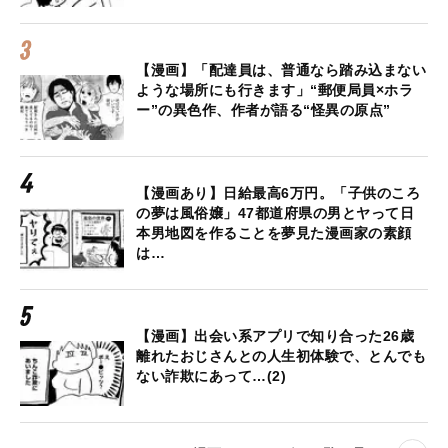
【漫画】「配達員は、普通なら踏み込まない
ような場所にも行きます」“郵便局員×ホラ
ー”の異色作、作者が語る“怪異の原点”
【漫画あり】日給最高6万円。「子供のころ
の夢は風俗嬢」47都道府県の男とヤって日
本男地図を作ることを夢見た漫画家の素顔
は…
【漫画】出会い系アプリで知り合った26歳
離れたおじさんとの人生初体験で、とんでも
ない詐欺にあって…(2)