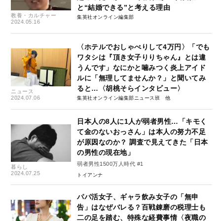
と“結婚できる”と考える理由
教養・カルチャー
集英社オンライン編集部
2024.05.16
〈ホテルでおしゃべりして4万円〉「でも
ワタシは『頂き女子りりちゃん』とは違
うんです」なにかと噛みつく炎上アイド
ルに「無理してませんか？」と聞いてみ
ると…〈胡桃そらインタビュー〉
ニュース
2024.07.06
集英社オンライン編集部ニュース班
日本人の8人に1人が弱者男性…「キモく
て金のないおっさん」は本人の努力不足
が原因なのか？ 調査で見えてきた「日本
の男性の現在地」
弱者男性1500万人時代 #1
暮らし
2024.07.25
トイアンナ
パパ活女子、ギャラ飲み女子の「無申
告」はなぜバレる？百戦錬磨の税理士も
二の足を踏む、特殊な経費事情〈夜職の