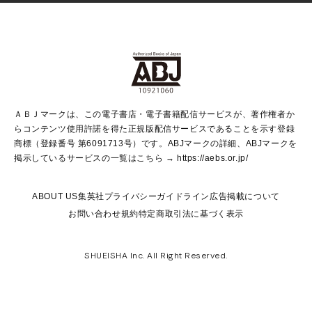
Vジャンプ
non-no Web
ヤングジャンプ定期購読デジタル
すばる
Myojo
オンラインストア
りぼん
学芸・ノンフィクション・新書
最強ジャンプ
女性マンガ
@BAILA
ヤンジャン＋
小説すばる
週プレNEWS
マーガレット
集英社OTOコンテンツ
集英社 学芸編集部
少年ジャンプ＋
その他WEBサービス
クッキー
ライトノベル・ノベライズ
MAQUIA ONLINE
となりのヤングジャンプ
集英社 文芸ステーション
週プレ グラジャパ！
別冊マーガレット
SHUEISHA MANGA-ART HERITAGE
集英社 ビジネス書
ゼブラック
ココハナ
SHUEISHA ADNAVI
SPUR.JP
集英社Webマガジン Cobalt
グランドジャンプ
web 集英社文庫
キッズ
web Sportiva
マンガMee
ジャンプキャラクターズストア
集英社新書
ジャンプルーキー！
月刊オフィスユー
ＡＢＪマークは、この電子書店・電子書籍配信サービスが、著作権者か
EDITOR'S LAB
LEE
集英社オレンジ文庫
ウルトラジャンプ
青春と読書
パラスポ＋！
らコンテンツ使用許諾を得た正規版配信サービスであることを示す登録
集英社みらい文庫
リマコミ＋
HAPPY PLUS STORE
集英社新書プラス
ジャンプTOON
商標（登録番号 第6091713号）です。ABJマークの詳細、ABJマークを
Marisol
シフォン文庫
アジア人物史
S-KIDS.LAND
マンガMeets
掲示しているサービスの一覧はこちら →
https://aebs.or.jp/
shueisha vox
よみタイ
S-MANGA
Web éclat
ダッシュエックス文庫
LEEマルシェ
kotoba
集英社ジャンプリミックス
ABOUT US
集英社プライバシーガイドライン
広告掲載について
T JAPAN:The New York Times Style Magazine
JUMP j BOOKS
お問い合わせ
規約
特定商取引法に基づく表示
SHOP Marisol
e!集英社
集英社コミック文庫
集英社女性誌ポータル
éclat premium
imidas
MEN'S NON-NO WEB
SHUEISHA Inc. All Right Reserved.
mirabella
UOMO
mirabella homme