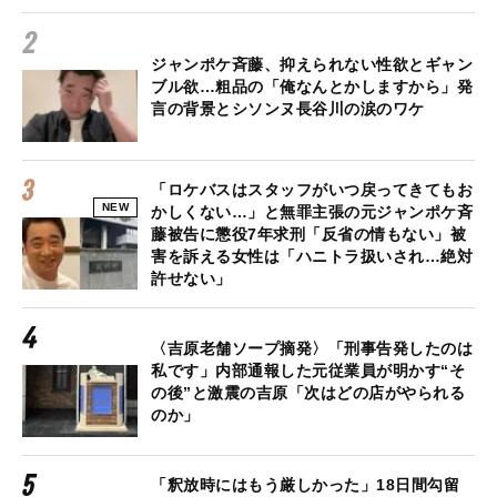
ジャンポケ斉藤、抑えられない性欲とギャン
ブル欲…粗品の「俺なんとかしますから」発
言の背景とシソンヌ長谷川の涙のワケ
「ロケバスはスタッフがいつ戻ってきてもお
NEW
かしくない…」と無罪主張の元ジャンポケ斉
藤被告に懲役7年求刑「反省の情もない」被
害を訴える女性は「ハニトラ扱いされ…絶対
許せない」
〈吉原老舗ソープ摘発〉「刑事告発したのは
私です」内部通報した元従業員が明かす“そ
の後”と激震の吉原「次はどの店がやられる
のか」
「釈放時にはもう厳しかった」18日間勾留