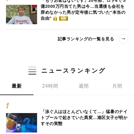
「もうお金はないです」20年前、ロト6で３
億2000万円当てた男は今…当選後も会社を
辞めなかった男が定年後に気づいた“本当の
自由”
有料
記事ランキングの一覧を見る
ニュースランキング
最新
24時間
週間
月間
「泳ぐ人はほとんどいなくて…」猛暑のナイ
トプールで起きていた異変…港区女子が明か
すその実態