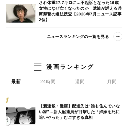
され体重27.7キロに…不起訴となった16歳
女性はなぜ亡くなったのか 遺族が訴える兵
庫県警の違法捜査【2026年7月ニュース記事
2位】
ニュースランキングの一覧を見る
漫画ランキング
最新
24時間
週間
月間
【新連載・漫画】配達先は“誰も住んでいな
い家”…新人配達員が目撃した「姉妹を死に
追いやった」むごすぎる真相