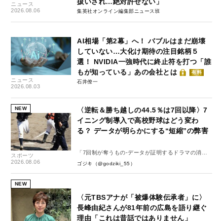
扱いされ…絶対許せない」
ニュース
2026.08.06
集英社オンライン編集部ニュース班
AI相場「第2幕」へ！ バブルはまだ崩壊
していない…大化け期待の注目銘柄５
選！ NVIDIA一強時代に終止符を打つ「誰
もが知っている」あの会社とは
有料
ニュース
石井僚一
2026.08.03
NEW
〈逆転＆勝ち越しの44.5％は7回以降〉7
イニング制導入で高校野球はどう変わ
る？ データが明らかにする“短縮”の弊害
「7回制が奪うもの-データが証明するドラマの消
スポーツ
失-」
2026.08.06
ゴジキ（@godziki_55）
NEW
〈元TBSアナが「被爆体験伝承者」に〉
長峰由紀さんが81年前の広島を語り継ぐ
理由「これは昔話ではありません」