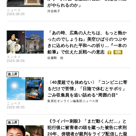
がやられるのか」
ニュース
河合桃子
2026.08.05
「あの時、広島の人たちは、もっと熱か
ったのでしょうね」美空ひばりのつぶや
きに込められた平和への祈り…『一本の
鉛筆』で伝えた反戦への意志
有料
エンタメ
佐藤剛
2025.08.06
急上昇
〈40度超でも休めない〉「コンビニに寄
るだけで苦情」「日陰で休むとサボり」
ごみ収集員を追い詰める“周囲の目”
集英社オンライン編集部ニュース班
ニュース
2026.08.05
《ライバー刺殺》「まだ動くんだ…」と
急上昇
犯行後に被害者の頭を蹴った被告に求刑
20年、傍聴者が裁判をライブ配信した疑