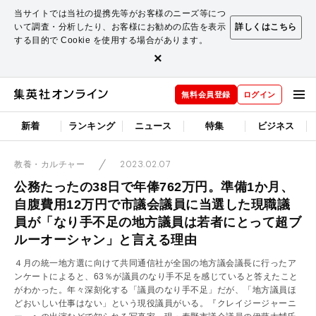
当サイトでは当社の提携先等がお客様のニーズ等につ
いて調査・分析したり、お客様にお勧めの広告を表示
詳しくはこちら
する目的で Cookie を使用する場合があります。
×
無料会員登録
ログイン
新着
ランキング
ニュース
特集
ビジネス
2023.02.07
教養・カルチャー
公務たったの38日で年俸762万円。準備1か月、
自腹費用12万円で市議会議員に当選した現職議
員が「なり手不足の地方議員は若者にとって超ブ
ルーオーシャン」と言える理由
４月の統一地方選に向けて共同通信社が全国の地方議会議長に行ったア
ンケートによると、63％が議員のなり手不足を感じていると答えたこと
がわかった。年々深刻化する「議員のなり手不足」だが、「地方議員ほ
どおいしい仕事はない」という現役議員がいる。『クレイジージャーニ