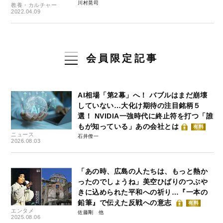
川村晃司
教養・カルチャー
2022.04.09
会員限定記事
AI相場「第2幕」へ！ バブルはまだ崩壊
していない…大化け期待の注目銘柄５
選！ NVIDIA一強時代に終止符を打つ「誰
もが知っている」あの会社とは
有料
ニュース
石井僚一
2026.08.03
「あの時、広島の人たちは、もっと熱か
ったのでしょうね」美空ひばりのつぶや
きに込められた平和への祈り…『一本の
鉛筆』で伝えた反戦への意志
有料
エンタメ
佐藤剛
2025.08.06