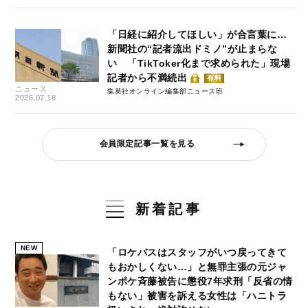
「日経に紹介してほしい」が合言葉に…
新聞社の“記者流出ドミノ”が止まらな
い 「TikToker化まで求められた」現場
記者から不満続出
有料
ニュース
集英社オンライン編集部ニュース班
2026.07.18
会員限定記事一覧を見る
新着記事
NEW
「ロケバスはスタッフがいつ戻ってきて
もおかしくない…」と無罪主張の元ジャ
ンポケ斉藤被告に懲役7年求刑「反省の情
もない」被害を訴える女性は「ハニトラ