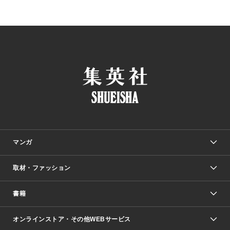
マンガ
取材・ファッション
少年マンガ
週刊少年ジャンプ
書籍
ファッション・美容
青年マンガ
ジャンプSQ.
Seventeen
週刊ヤングジャンプ
オンラインストア・その他WEBサービス
文芸・文庫・総合
芸能・情報・スポーツ
少女マンガ