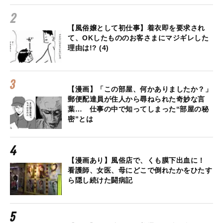
【風俗嬢として初仕事】着衣即を要求され
て、OKしたもののお客さまにマジギレした
理由は!? (4)
【漫画】「この部屋、何かありましたか？」
郵便配達員が住人から尋ねられた奇妙な言
葉… 仕事の中で知ってしまった“部屋の秘
密”とは
【漫画あり】風俗店で、くも膜下出血に！
看護師、女医、母にどこで倒れたかをひたす
ら隠し続けた闘病記