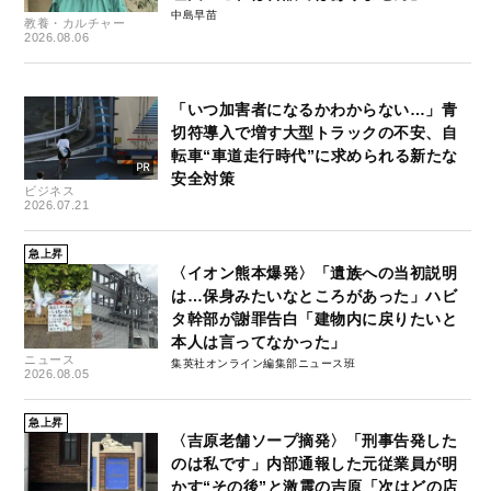
中島早苗
教養・カルチャー
2026.08.06
「いつ加害者になるかわからない…」青
切符導入で増す大型トラックの不安、自
転車“車道走行時代”に求められる新たな
安全対策
ビジネス
2026.07.21
急上昇
〈イオン熊本爆発〉「遺族への当初説明
は…保身みたいなところがあった」ハビ
タ幹部が謝罪告白「建物内に戻りたいと
本人は言ってなかった」
ニュース
集英社オンライン編集部ニュース班
2026.08.05
急上昇
〈吉原老舗ソープ摘発〉「刑事告発した
のは私です」内部通報した元従業員が明
かす“その後”と激震の吉原「次はどの店