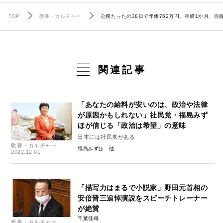
TOP
教養・カルチャー
公務たったの38日で年俸762万円。準備1か月、
関連記事
「あなたの給料が安いのは、政治や法律
が原因かもしれない」社民党・福島みず
ほが信じる「政治は希望」の意味
日本には社民党がある
教養・カルチャー
福島みずほ
2022.12.01
「描写力はまるで小説家」野田元首相の
安倍晋三追悼演説をスピーチトレーナー
が絶賛
千葉佳織
教養・カルチャー